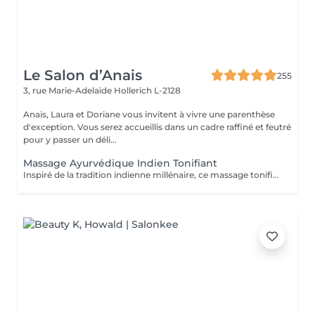
Le Salon d’Anais
255
3, rue Marie-Adelaïde
Hollerich L-2128
Anais, Laura et Doriane vous invitent à vivre une parenthèse
d'exception. Vous serez accueillis dans un cadre raffiné et feutré
pour y passer un déli...
Massage Ayurvédique Indien Tonifiant
Inspiré de la tradition indienne millénaire, ce massage tonifiant à l'huile chaude propose une alternance des rythmes variés. Profitez des fragrances de vanille et cardamome de ce soin qui soulage vos muscles, facilite le sommeil profond et laisse la peau soyeuse.