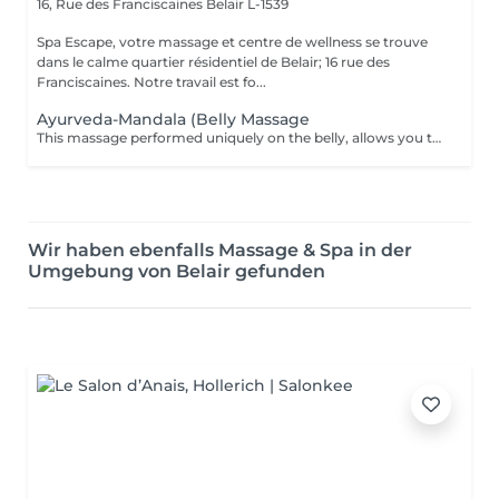
16, Rue des Franciscaines
Belair L-1539
Spa Escape, votre massage et centre de wellness se trouve
dans le calme quartier résidentiel de Belair; 16 rue des
Franciscaines. Notre travail est fo...
Ayurveda-Mandala (Belly Massage
This massage performed uniquely on the belly, allows you to eliminate the stress and stagnant emotions that one tends to hold onto. It promotes a deep sense of letting go and permits a healthy energy circulation and enhances a comfortable digestion.
Wir haben ebenfalls Massage & Spa in der
Umgebung von Belair gefunden