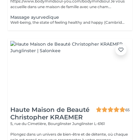
https://www.bodymindsoul-you.com/bodymindsoul Je vous
accueille dans une maison de famille avec une cham...
Massage ayurvedique
Well-being, the state of feeling healthy and happy (Cambridge dictionary) is exactly what you get during the massage. Your body and mind are in agreement. Find a moment of listening, relaxation and the opportunity to refocus and rejuvenate. The massage provokes the release of happiness hormones. The Ayurveda massage finds its roots in India and invites the body to heal itself and create balance between body, mind and spirit, all by getting massaged with hot organic oil. While the oil enters the body with smooth massage techniques, it helps the body to detoxify and release properly. In Ayurveda the science of life a person's health is based on their dosha = a balance of the five elements of the world known as fire, water, earth, space and air. The three doshas: VATA (air & space); PITTA (fire & water); KAPHA ( earth & water). Each person has one dominant dosha based on physical, emotional, mental, and behavioral characteristics. The focus is to bring the energy centers (chakras) in balance by encouraging the elimination of toxins and making the energy in our body flow.
Haute Maison de Beauté
65
Christopher KRAEMER
5, rue du Cimetière, Bourglinster
Junglinster L-6161
Plongez dans un univers de bien-être et de détente, où chaque
soin est pensé pour vous reconnecter à votre essence.