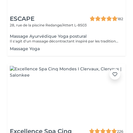
ESCAPE
182
28, rue de la piscine
Redange/Attert L-8503
Massage Ayurvédique Yoga postural
Il s'agit d'un massage décontractant inspiré par les traditions indiennes d'Ayurvéda et de Yoga. Cette technique qui permet de redonner de l'élasticité à la colonne vertébrale, utilise des mouvements, des flexions et des torsions qui sont parfaitement harmonisées entre elles, ce qui va permettre au corps de s'étirer et de s'échauffer. La technique peut se réaliser avec les mains et avec les pieds, en fonction du cas. BÉNÉFICES DU MASSAGE AYURDÉVIQUE YOGA POSTURAL Connexion avec une respiration consciente Promeut la flexibilité des muscles et la mobilité des articulations Aide à améliorer la posture en contribuant au bien-être et à l'équilibre du corps.
Massage Yoga
Excellence Spa Cinq
226