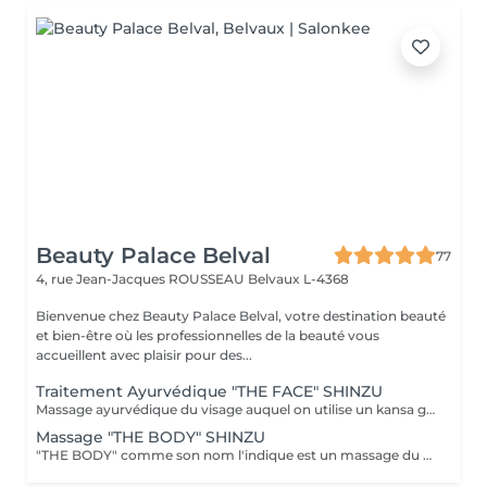
Beauty Palace Belval
77
4, rue Jean-Jacques ROUSSEAU
Belvaux L-4368
Bienvenue chez Beauty Palace Belval, votre destination beauté
et bien-être où les professionnelles de la beauté vous
accueillent avec plaisir pour des...
Traitement Ayurvédique "THE FACE" SHINZU
Massage ayurvédique du visage auquel on utilise un kansa guérisseur de L'Inde. Celui-ci permet de rééquilibrer les énergies au corps, agit sur des points d'acupression pour améliorer la circulation, détendre les muscles, drainer, anti-stresse et raffermir l'ovale du visage. Résultats: *Détente *Peau lumineuse *Amélioration du tonus musculaire *Diminution des tensions faciales *Améliore les maux de tête *Anti-stress *Draine
Massage "THE BODY" SHINZU
"THE BODY" comme son nom l'indique est un massage du corps complet. (Cuir chevelu compris) Pratiqué à l'aide de KANSAS rugueux (métal guérisseur de l'inde) Voici ce que ce massage vous apportera: *Une meilleur oxygénation et circulation du sang *Il réactivera vos capacités, concentration et clarté mentale *Il améliorera vos défenses immunitaires *Il détoxifiera votre corps (drainage) *Il aidera à la régulation du sommeil *Il soulagera les tensions de la vie quotidienne *Il rééquilibrera vos énergies