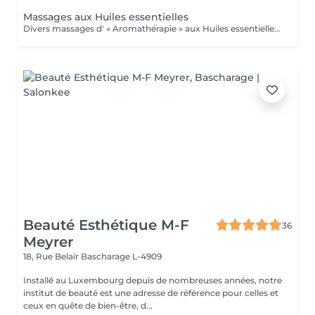
Massages aux Huiles essentielles
Divers massages d' « Aromathérapie » aux Huiles essentielles (pour le corps) Ces massages apportent un soulagement immédiat à la tension musculaire, améliorent la circulation sanguine et lymphatique, augmente ses défenses Immunitaires. .Massage détente relax, "Plaisir" .Massage relaxation "Cocoon" .Massage amincissement drainage "Détox" .Massage pour les "douleurs articulaires" (dos-épaules-genoux) .Massage "Réflexe" : soulage courbatures, tendinites et autres douleurs articulaires et musculaires. Conseillé pour les sportifs ! .Massage "Tonic" pour la fatigue nerveuse, l'épuisement, le surmenage, le stress, la déprime, Besoin de Peps, et d'énergie, baisse de libido (tonique générale) ; Système immunitaire affaibli, rhume, antivirale, bronchite, nez bouché, sinusite, Arthrose, hyperthyroidie, fatigue des glandes surrénales... Ce massage est conseillé pour les périodes hivernales !
Beauté Esthétique M-F
36
Meyrer
18, Rue Belair
Bascharage L-4909
Installé au Luxembourg depuis de nombreuses années, notre
institut de beauté est une adresse de référence pour celles et
ceux en quête de bien-être, d...