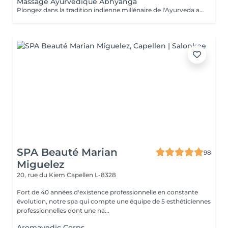
Massage Ayurvedique Abhyanga
Plongez dans la tradition indienne millénaire de l'Ayurveda avec notre massage Abhyanga. Ce rituel ancestral, vieux de plus de 5000 ans, combine des gestes doux, des pressions ciblées et des étirements pour vous offrir une expérience de lâcher-prise absolu. "Abhyanga" signifie littéralement "massage à l'huile de tout le corps", et c'est précisément ce que vous recevrez. Chacun de nos mouvements est minutieusement exécuté pour créer une harmonie parfaite entre votre corps et votre esprit, vous permettant de vous détendre profondément et d'oublier le temps qui passe. Nous vous invitons également à découvrir nos offres de cartes FORFAITS, conçues pour prolonger ces moments de bien-être et vous offrir des avantages exclusifs. Pour plus d'informations, visitez notre page Forfaits. Ce massage est aussi une idée cadeau idéale pour surprendre et faire plaisir. Pour en savoir plus, cliquez ici : https://www.oxyzen.lu Veuillez noter que ce massage est déconseillé aux femmes enceintes. Avertissement : Nos soins sont dédiés au bien-être et à la relaxation. Ils ne remplacent pas un suivi médical et ne relèvent pas de la kinésithérapie.
SPA Beauté Marian
98
Miguelez
20, rue du Kiem
Capellen L-8328
Fort de 40 années d'existence professionnelle en constante
évolution, notre spa qui compte une équipe de 5 esthéticiennes
professionnelles dont une na...
Aromavedic Corps