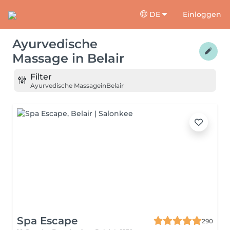
DE
Einloggen
Ayurvedische
Massage
in
Belair
Filter
Ayurvedische Massage
in
Belair
Spa Escape
290