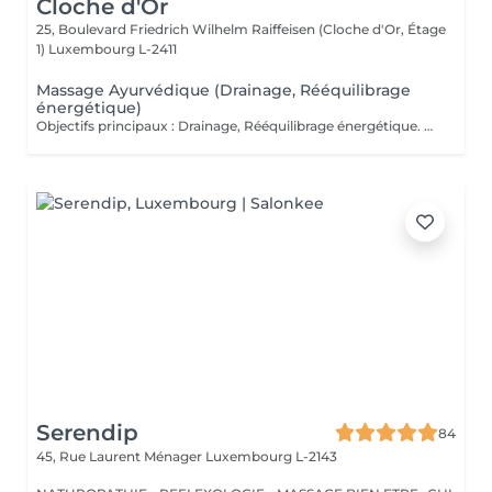
Cloche d'Or
25, Boulevard Friedrich Wilhelm Raiffeisen (Cloche d'Or, Étage
1)
Luxembourg L-2411
Massage Ayurvédique (Drainage, Rééquilibrage
énergétique)
Objectifs principaux : Drainage, Rééquilibrage énergétique. Massage du corps entier inspiré des traditions indiennes ancestrales, où les manuvres sont à la fois enveloppantes, profondes et rythmées, alternant pressions, lissages et mouvements circulaires. Chaque geste suit une chorégraphie précise visant à stimuler les points énergétiques et à accompagner le corps dans un mouvement naturel de rééquilibrage. Ce rituel harmonieux soutient la circulation sanguine et lymphatique, favorise le drainage naturel de l'organisme et aide à éliminer les toxines accumulées. Par son rythme fluide et structuré, il dynamise les tissus, relance l'énergie vitale (prana) et contribue à délier les zones de stagnation. Le corps retrouve légèreté et vitalité, tandis qu'une sensation d'ancrage et d'harmonie intérieure s'installe durablement. Fréquence recommandée : Ponctuellement, ou toutes les 2 à 3 semaines dans le cadre d'un entretien régulier.
Serendip
84
45, Rue Laurent Ménager
Luxembourg L-2143