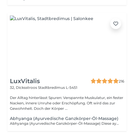
LuxVitalis
216
32, Dicksstroos
Stadtbredimus L-5451
Der Alltag hinterlässt Spuren: Verspannte Muskulatur, ein fester
Nacken, innere Unruhe oder Erschöpfung. Oft wird das zur
Gewohnheit. Doch der Körper ...
Abhyanga (Ayurvedische Ganzkörper-Öl-Massage)
Abhyanga (Ayurvedische Ganzkörper-Öl-Massage) Diese ayurvedische Ganzkörper-Öl-Massage schenkt Ruhe, Ausgleich und innere Harmonie. Mit warmem ayurvedischem Öl wird der gesamte Körper sanft umhüllt und massiert. Die Behandlung harmonisiert die Körperenergien, beruhigt das Nervensystem, stärkt das Immunsystem, regt den Lymphfluss an und pflegt Haut sowie Gewebe. Energie, Vitalität und Wohlbefinden kehren zurück.