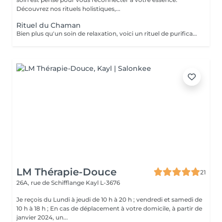
Découvrez nos rituels holistiques,...
Rituel du Chaman
Bien plus qu'un soin de relaxation, voici un rituel de purification incroyable. Tous les bienfaits du HeadSpa, de la naturopathie, de la sophrologie et des soins énergétiques, sont réunis dans ce rituel d'exception pour remise à zéro. Nous travaillons toutes les couches du corps humain. Physique, vibratoires, énergétiques etc Ne comprend pas le séchage des cheveux.
LM Thérapie-Douce
21
26A, rue de Schifflange
Kayl L-3676
Je reçois du Lundi à jeudi de 10 h à 20 h ; vendredi et samedi de
10 h à 18 h ; En cas de déplacement à votre domicile, à partir de
janvier 2024, un...