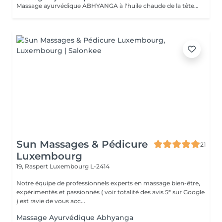
Massage ayurvédique ABHYANGA à l'huile chaude de la tête aux pieds C'est un massage enveloppant et relaxant aux huiles végétales chaudes et des huiles essentielles, soigneusement sélectionnées en fonction des bienfaits recherchés et pour équilibrer votre Dosha (Vata, Kapha ou Pitta). De manière générale, ce massage permet de détoxifier, revitaliser et de lutter contre le stress et le vieillissement. Lors de la séance la praticienne utilise différentes huiles précieuses auyurvediques Des huiles ayurvédique capillaires Huile Keranya Potion capillaire puissante à base de graines du Cumin Noir pour les forces des cheveux Huile Ambhring Revitaliseur aux herbes Amla et Bhringraj (pour les cheveux mous, sans vie, matures et grisonnants) Huile Nectar Rukshadi pour les cheveux secs et au cuir chevelu squameux Elixir capillaire Saromyas avec l'extrait de Lotus sacré pour les cheveux terne, sans éclat et rêches Les huiles ayurvédiques précieuses pour le visage Huile Bharanyu revitalisante au curcuma, de la racine apaisante de Manjistha, de fruit Amla et de la cannelle. Huile Saine Paraania purifiante et éclaircissante de l'arbre quinquina d'Inde avec les huiles essentielles de Gardénia, de Jasmin et de Néroli. Ces huiles sont reparties en grande quantité sur l'ensemble du corps. Du cuir chevelu aux orteils, chaque zone du corps est massée pour le libérer de toutes ses tensions. Selon l'esprit d'Abyhanga, les énergies négatives glissent sur le corps bien huilé et ne peuvent pas s'accrocher.
Sun Massages & Pédicure
21
Luxembourg
19, Raspert
Luxembourg L-2414
Notre équipe de professionnels experts en massage bien-être,
expérimentés et passionnés ( voir totalité des avis 5* sur Google
) est ravie de vous acc...
Massage Ayurvédique Abhyanga