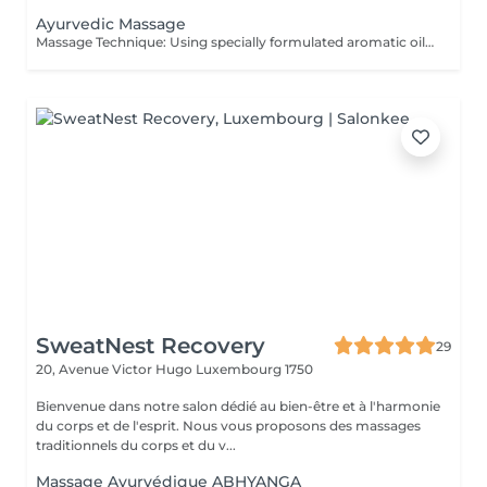
Ayurvedic Massage
Massage Technique: Using specially formulated aromatic oils, movement long stroke and massage pressure Soft to Medium. Ayurvedic massage is a light, gentle full body massage without applying pressure, but with much sweeping and stroking, which is typically done with the help of nourishing botanical oils.
SweatNest Recovery
29
20, Avenue Victor Hugo
Luxembourg 1750
Bienvenue dans notre salon dédié au bien-être et à l'harmonie
du corps et de l'esprit. Nous vous proposons des massages
traditionnels du corps et du v...
Massage Ayurvédique ABHYANGA