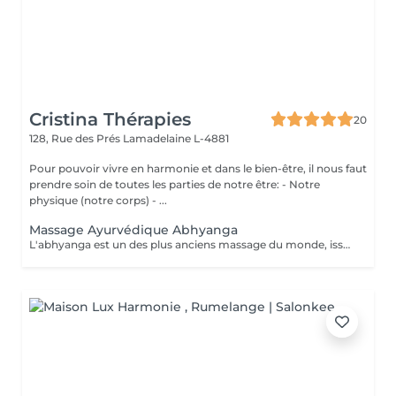
Cristina Thérapies
20
128, Rue des Prés
Lamadelaine L-4881
Pour pouvoir vivre en harmonie et dans le bien-être, il nous faut
prendre soin de toutes les parties de notre être: - Notre
physique (notre corps) - ...
Massage Ayurvédique Abhyanga
L'abhyanga est un des plus anciens massage du monde, issus d'une sagesse indienne de plus de 5000 ans et de sa médecine, l'Ayurveda. Douceur, pressions ciblées et étirements vous invitent au lâcher prise totale. Le massage abhyanga signifie littéralement, massage à l'huile de tout le corps (y compris le cuir chevelu et le visage). C'est nourrissant, cela apaise vos doshas, donne de l'énergie, de l'endurance, du plaisir et du sommeil. La malaxation de la peau augmente sa longévité et nourrit toutes les parties du corps. Augmente la circulation en particulier nerveuse. Le patient est recouvert d'un drap qui sert à découvrir au fur et à mesure les parties à masser. Chaque massage est individualisé selon la prédominance des "doshas" et des déséquilibres du client. Après un massage ayurvédique, on ressent généralement une profonde sensation de détente et de légèreté, accompagnée d'un bien-être global tant physique que mental, grâce à la libération des tensions musculaires, la stimulation de la circulation et l'harmonisation des énergies. Le massage ayurvédique se pratique avec de l'huile, sauf exceptions liées à vos besoins spécifiques, il n'est donc pas nécessaire de porter une tenue particulière. Cependant, il faut prévoir simplement des sous-vêtements confortables et que vous ne craignez pas de tacher avec de l'huile. Prestation proposée uniquement aux dames. Réservation par téléphone au 00352 691 730 824. Paiement sur place en espèces.