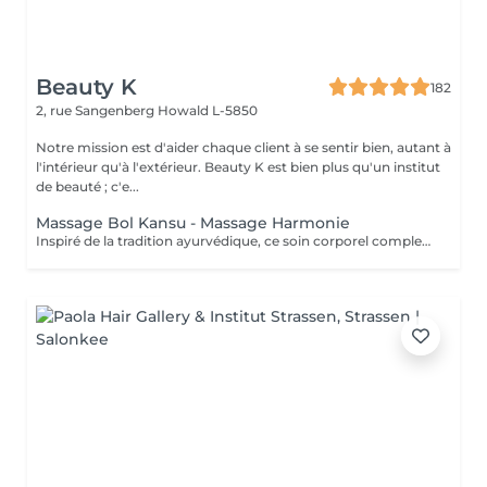
Beauty K
182
2, rue Sangenberg
Howald L-5850
Notre mission est d'aider chaque client à se sentir bien, autant à
l'intérieur qu'à l'extérieur. Beauty K est bien plus qu'un institut
de beauté ; c'e...
Massage Bol Kansu - Massage Harmonie
Inspiré de la tradition ayurvédique, ce soin corporel complet, au rythme lent et doux, associe des manuvres enveloppantes et l'utilisation du bol Kansu. Il procure un profond sentiment de détente, apaisant le mental, réduisant le stress et revitalisant l'énergie pour harmoniser corps et esprit. Bienfaits corporels : Soulage les tensions musculaires Améliore la circulation sanguine et lymphatique Favorise l'élimination des toxines Optimise les échanges cellulaires Pour l'esprit : Détente profonde et apaisement mental Améliore la qualité du sommeil Combat l'insomnie et le stress Stimule la circulation énergétique, favorisant l'équilibre global