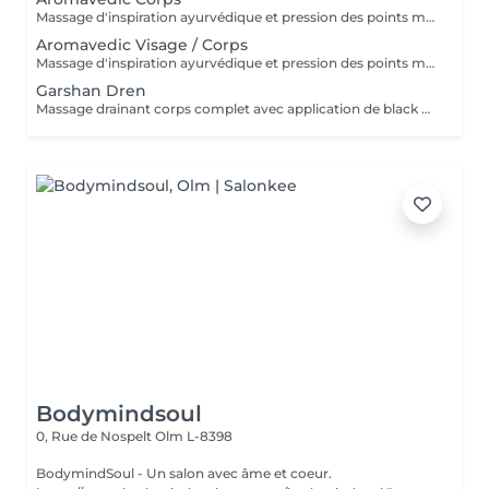
Massage d'inspiration ayurvédique et pression des points marmas selon votre dosha (vata, pitta, kapha), tant avec les couleurs que les parfums et le choix des huiles. Une tisane vous sera servie après le soin.
Aromavedic Visage / Corps
Massage d'inspiration ayurvédique et pression des points marmas selon votre dosha (vata, pitta, kapha), tant avec les couleurs que les parfums et le choix des huiles. Corps, mini soin visage et cuir chevelu. Une tisane vous sera servie après le soin.
Garshan Dren
Massage drainant corps complet avec application de black mud détox. Idéal pour les tempéraments kapha et les personnes ayant de la rétention de liquides ou de la cellulite liée à cela. Effet jambes légères garanti, soin très relaxant. Une boisson Tisama Lakshmi dren vous sera servie après le soin.
Bodymindsoul
0, Rue de Nospelt
Olm L-8398
BodymindSoul - Un salon avec âme et coeur.