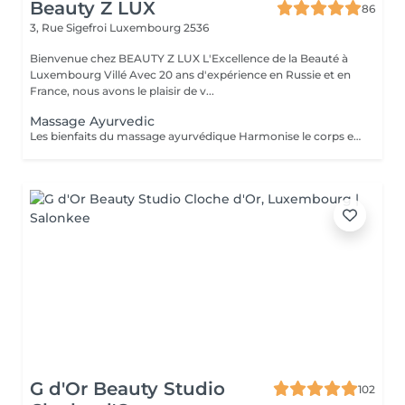
Beauty Z LUX
86
3, Rue Sigefroi
Luxembourg 2536
Bienvenue chez BEAUTY Z LUX L'Excellence de la Beauté à
Luxembourg Villé Avec 20 ans d'expérience en Russie et en
France, nous avons le plaisir de v...
Massage Ayurvedic
Les bienfaits du massage ayurvédique Harmonise le corps et l'esprit grâce à une approche holistique. Détend profondément, réduit le stress et apaise le mental. Améliore la circulation sanguine et lymphatique. Nourrit la peau grâce aux huiles chaudes et naturelles. Soulage les tensions musculaires et favorise un meilleur sommeil. Résultat : une sensation de bien-être global, d'équilibre et d'énergie retrouvée.
G d'Or Beauty Studio
102