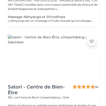
NATUROPATHIE - REFLEXOLOGIE - MASSAGE BIEN ETRE -CHI
NEI TSANG Installée dans une maison paramédicale entouré de
kinésithérapeutes et ostéopathes L...
Massage Abhyanga et Shirodhara
L'Abhyanga est un massage à l'huile chaude qui enveloppe tout le corps. Au fil des gestes lents et continus, le corps se relâche, la respiration s'apaise, l'énergie circule à nouveau. C'est un moment où tout se dépose, où le système nerveux se calme et où l'on retrouve une sensation d'unité. Le Shirodhara prolonge ce voyage intérieur. Un filet d'huile chaude coule doucement sur le front, comme une invitation à lâcher le mental. Les pensées se posent, le stress se dissout, un calme profond s'installe, presque méditatif. Ensemble, Abhyanga et Shirodhara créent un soin de 2 h où le corps se détend, le corps se relâche et l'esprit retrouve de la clarté. Une expérience douce, rééquilibrante et profondément régénérante. Prévoir une serviette, tissus pour le retour, veillez a ne pas s'alimenter juste avant, Idéalement c'est un soin qui se pratique le soir
Satori - Centre de Bien-
66
Être
192, rue François Boch
Limpertsberg L-1244
Alison et Véronique, esthéticiennes diplômées et dotées d'une