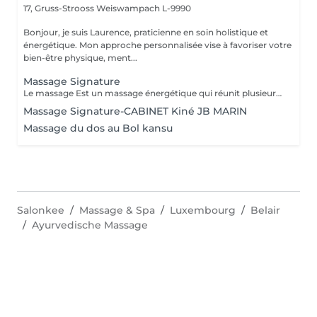
17, Gruss-Strooss
Weiswampach L-9990
Bonjour, je suis Laurence, praticienne en soin holistique et
énergétique. Mon approche personnalisée vise à favoriser votre
bien-être physique, ment...
Massage Signature
Le massage Est un massage énergétique qui réunit plusieurs techniques de massages du monde (Tuina, Lomi-lomi, Californien, Suédois et Ayurvédique), l'aromathérapie et l'énergie du magnétisme qui réveille les processus naturels d'autoguérison du corps en déchargeant les mémoires émotionnelles encombrantes et les toxines. Véritable invitation à la reconnexion à soi, c'est une psychothérapie pour le corps qui permet de laisser s'opérer tout un développement réparateur et initiateur, ouvrant la mémoire du corps, qui nettoie peu à peu les anciens traumas et laisse l'énergie de vie circuler librement permettant un véritable bien-être et apportant un lâcher prise physique et mental de manière impressionnante. Ce massage profondément relaxant peut aider à soulager le stress, l'anxiété, les tensions musculaires, les douleurs chroniques et à améliorer la circulation sanguine et lymphatique. Il est également utile pour stimuler le système immunitaire et renforcer le corps. Il peut également être bénéfique pour les personnes souffrant de problèmes de sommeil et de troubles digestifs. Ce massage est pratiqué sur l'ensemble du corps avec un mélange d'huiles végétales et d'huiles essentielles Ne pas s'exposer au soleil ou aux UV pendant au moins 6h après ce massage. La durée de la prestations inclus le temps d'installation
Massage Signature-CABINET Kiné JB MARIN
Massage du dos au Bol kansu
Salonkee
Massage & Spa
Luxembourg
Belair
Ayurvedische Massage