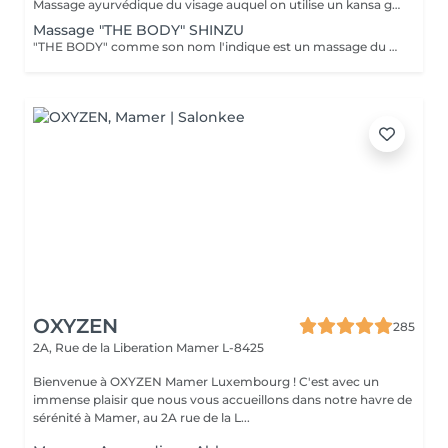
Massage ayurvédique du visage auquel on utilise un kansa guérisseur de L'Inde. Celui-ci permet de rééquilibrer les énergies au corps, agit sur des points d'acupression pour améliorer la circulation, détendre les muscles, drainer, anti-stresse et raffermir l'ovale du visage. Résultats: *Détente *Peau lumineuse *Amélioration du tonus musculaire *Diminution des tensions faciales *Améliore les maux de tête *Anti-stress *Draine
Massage "THE BODY" SHINZU
"THE BODY" comme son nom l'indique est un massage du corps complet. (Cuir chevelu compris) Pratiqué à l'aide de KANSAS rugueux (métal guérisseur de l'inde) Voici ce que ce massage vous apportera: *Une meilleur oxygénation et circulation du sang *Il réactivera vos capacités, concentration et clarté mentale *Il améliorera vos défenses immunitaires *Il détoxifiera votre corps (drainage) *Il aidera à la régulation du sommeil *Il soulagera les tensions de la vie quotidienne *Il rééquilibrera vos énergies
OXYZEN
285
2A, Rue de la Liberation
Mamer L-8425
Bienvenue à OXYZEN Mamer Luxembourg ! C'est avec un
immense plaisir que nous vous accueillons dans notre havre de
sérénité à Mamer, au 2A rue de la L...