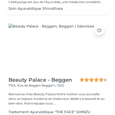
L'Abhyanga est issu de l'Ayurvéda, une médecine considérée comme sacrée en Inde depuis plus de 4000 ans. Il s'appuie sur les sept centres énergétiques du corps que le praticien va rééquilibrer en stimulant les trajets de l'énergie afin de permettre à celle-ci de circuler librement dans tout le corps. Usage d'huiles ayurvédiques chaudes, pressions, frictions, étirements dans un rythme modéré, en alternant des manuvres lentes et plus rapides. Résultat, le bien-être physique et émotionnel sont retrouvés. Pour tous, en particulier les personnes nerveuses souffrant de stress, de fatigue et ayant du mal à gérer leurs émotions. Le massage Abhyanga fait également des merveilles sur : la concentration, le sommeil, la digestion, la dépression. Sur le plan physiologique, il permet de favoriser la circulation sanguine, la respiration, l'assouplissement des articulations et le relâchement musculaire.
Soin Ayurvédique Shirodhara
Beauty Palace - Beggen
13
170A, Rue de Beggen
Beggen L-1220
Bienvenue chez Beauty Palace Notre institut vous accueille
dans un espace moderne et chaleureux dédié à la beauté et au
bien-être. Notre équipe vous ...
Traitement Ayurvédique "THE FACE" SHINZU