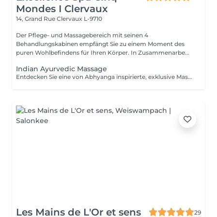
Mondes I Clervaux
14, Grand Rue
Clervaux L-9710
Der Pflege- und Massagebereich mit seinen 4
Behandlungskabinen empfängt Sie zu einem Moment des
puren Wohlbefindens für Ihren Körper. In Zusammenarbe...
Indian Ayurvedic Massage
Entdecken Sie eine von Abhyanga inspirierte, exklusive Massage, veredelt mit kostbaren Ölen aus Sesam, Moringa und Chaulmoogra. Der harmonische Wechsel aus langsamen und dynamischen, zugleich belebenden und umhüllenden Bewegungen, verbunden mit sanften Dehnungen, löst Spannungen, aktiviert die Lebensenergie und hinterlässt ein Gefühl von Leichtigkeit, Vitalität und vollkommener Balance. Die Dauer der Behandlung (60min) umfasst die Installation und die integrierte Entspannungsphase (10 Min.).
Les Mains de L'Or et sens
29