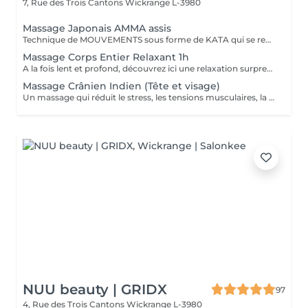
7, Rue des Trois Cantons
Wickrange L-3980
Massage Japonais AMMA assis
Technique de MOUVEMENTS sous forme de KATA qui se reçoit en position assise sur une personne habillée. Enchainement précis, technique, composé de pressions, d'étirements. de percussions et de balayages. Contribue à soulager les tensions et procure à la fois une profonde détente corporelle ainsi qu'une véritable dynamisation.
Massage Corps Entier Relaxant 1h
A la fois lent et profond, découvrez ici une relaxation surprenante.
Massage Crânien Indien (Tête et visage)
Un massage qui réduit le stress, les tensions musculaires, la fatique. les maux de tète. stimule la circulation sanguine du crâne, nourrit les racine capillaires. améliore le sommeil, la tension sanguine et nerveuse, augmente la concentration et la productivité, soulage le stress émotionnel. éclaircit les idées et calme l'esprit.
NUU beauty | GRIDX
97
4, Rue des Trois Cantons
Wickrange L-3980