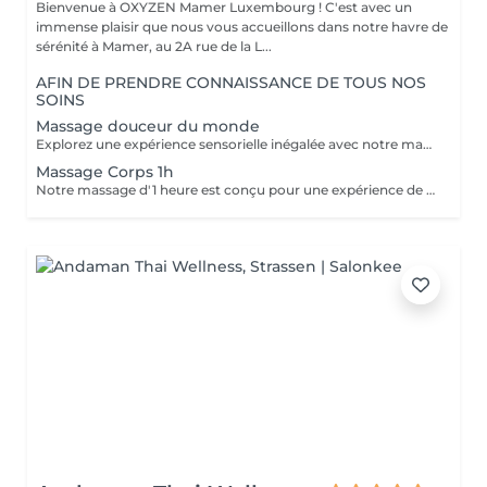
Bienvenue à OXYZEN Mamer Luxembourg ! C'est avec un
immense plaisir que nous vous accueillons dans notre havre de
sérénité à Mamer, au 2A rue de la L...
AFIN DE PRENDRE CONNAISSANCE DE TOUS NOS
SOINS
Massage douceur du monde
Explorez une expérience sensorielle inégalée avec notre massage Douceur du Monde. Ce massage de luxe combine harmonieusement 106 manuvres expertes pour vous offrir un voyage de détente ultime. Les manuvres comprennent des effleurages anti-stress, des techniques ayurvédiques ancestrales de l'Inde, des mouvements de relaxation coréenne qui apportent des vibrations douces, des étirements inspirés du massage thaïlandais, des points de digitopression pour stimuler les méridiens chinois, ainsi qu'une réflexologie bienfaisante. De plus, pour votre visage, 26 manuvres d'une sophistication exquise sont réalisées.( pour le massage 2h corps & visage ) Chacun de ces gestes a été soigneusement sélectionné et exécuté pour vous permettre de vivre un moment de détente profonde, vous évader du rythme effréné de la vie quotidienne et vous immerger complètement dans la tranquillité. N'hésitez pas à découvrir nos cartes FORFAITS qui vous permettent de prolonger ces instants de bien-être à des tarifs préférentiels. Pour plus d'informations, visitez notre page Forfaits. Ce massage est aussi une idée cadeau idéale pour surprendre et faire plaisir. Pour en savoir plus, cliquez ici : https://www.oxyzen.lu Veuillez noter que ce massage est déconseillé aux femmes enceintes. Avertissement : Nos soins sont dédiés au bien-être et à la relaxation. Ils ne remplacent pas un suivi médical et ne relèvent pas de la kinésithérapie.
Massage Corps 1h
Notre massage d'1 heure est conçu pour une expérience de bien-être complète. Au cours de cette séance, différentes parties du corps sont régulièrement reliées par de grands mouvements qui vont des épaules aux pieds. Cette approche holistique mène à l'unification du corps et de l'esprit, vous permettant de vous détendre profondément et de retrouver votre équilibre intérieur. Laissez-vous emporter par cette expérience de massage d'1 heure, où chaque mouvement est soigneusement orchestré pour favoriser la relaxation, la détente musculaire et la revitalisation. Un véritable voyage sensoriel vous attend, vous aidant à oublier le stress quotidien et à vous ressourcer pleinement. Réservez dès maintenant votre séance d'1 heure et offrez-vous un moment de pur bien-être. Note : Ce massage d'1 heure peut être personnalisé en fonction de vos besoins et préférences, que ce soit pour cibler des zones spécifiques ou pour vous offrir une relaxation complète. Pour plus d'informations et pour réserver votre séance, contactez-nous ou réservez dès maintenant. Idéal également comme idée cadeau originale, pour surprendre et faire plaisir. Pour en savoir plus et découvrir l'ensemble de nos prestations, cliquez ici : https://www.oxyzen.lu Déconseillé aux femmes enceintes. Nous sommes impatients de vous accueillir pour une expérience de massage exceptionnelle chez OXYZEN. Avertissement : Nos soins sont dédiés au bien-être et à la relaxation. Ils ne remplacent pas un suivi médical et ne relèvent pas de la kinésithérapie.