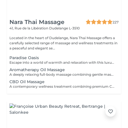
Nara Thai Massage
227
41, Rue de la Libération
Dudelange L-3510
Located in the heart of Dudelange, Nara Thai Massage offers a
carefully selected range of massage and wellness treatments in
a peaceful and elegant se...
Paradise Oasis
Escape into a world of warmth and relaxation with this luxurious wellness ritual. Combining a 90-minute Hot Stone Massage with a 30-minute Thai Foot Reflexology treatment, this package helps release deep muscular tension, improve circulation, and restore a sense of balance from head to toe. Includes: Hot Stone Massage 90 min Thai Foot Reflexology 30 min
Aromatherapy Oil Massage
A deeply relaxing full-body massage combining gentle massage techniques with carefully selected aromatic essential oils. The soothing aromas and flowing movements help ease muscle tension, reduce stress, calm the mind, and promote a lasting sense of well-being.
CBD Oil Massage
A contemporary wellness treatment combining premium CBD-infused oils with relaxing massage techniques. Designed for those seeking a peaceful pause from a busy lifestyle, this treatment helps soften muscular tension and encourages deep physical comfort.