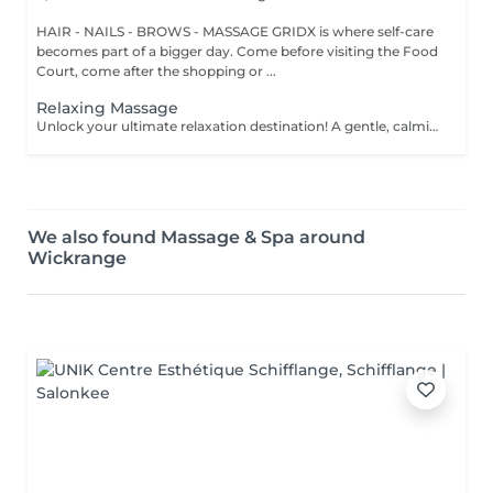
HAIR - NAILS - BROWS - MASSAGE GRIDX is where self-care
becomes part of a bigger day. Come before visiting the Food
Court, come after the shopping or ...
Relaxing Massage
Unlock your ultimate relaxation destination! A gentle, calming experience designed to soothe the nervous system and melt away daily stress. Long, flowing strokes, soft pressure, and calming aromas help you drift into deep relaxation and leave you feeling refreshed, rebalanced, and renewed. Age restrictions: there are no age restrictions for this procedure. Post procedure recommendations: do not do sport and any sharp movements 2-3 hours after the procedure. Frequency: 1-2 times per week, 10 times in total. Repeat once in 3-6 months.
We also found Massage & Spa around
Wickrange