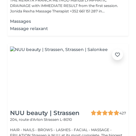
THE RENATA FRANCA METHOD Manual LYMPHATIC
DRAINAGE with IMMEDIATE RESULT from the first session.
Jonida Rexha Massage Therapist +352 661 151 287 in...
Massages
Massage relaxant
NUU beauty | Strassen
427
204, route d'Arlon
Strassen L-8010
HAIR - NAILS - BROWS - LASHES - FACIAL - MASSAGE -
EPILATION Strassen is NUU at its most complete. The biggest