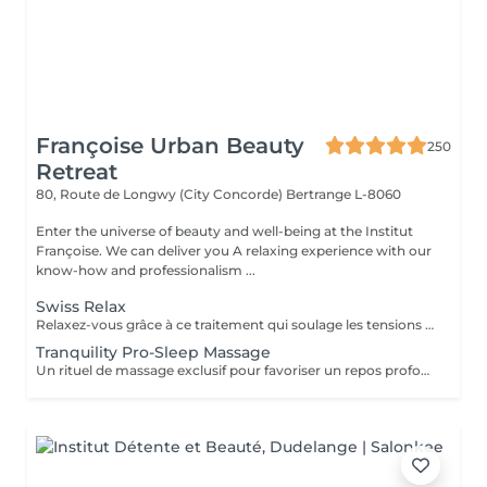
Françoise Urban Beauty
250
Retreat
80, Route de Longwy (City Concorde)
Bertrange L-8060
Enter the universe of beauty and well-being at the Institut
Françoise. We can deliver you A relaxing experience with our
know-how and professionalism ...
Swiss Relax
Relaxez-vous grâce à ce traitement qui soulage les tensions pour un dos parfaitement détendu.
Tranquility Pro-Sleep Massage
Un rituel de massage exclusif pour favoriser un repos profond du corps et de lesprit. Les effets positifs relaxants et anti-stress du «tranquility Blend» sont augmentés par les techniques du modelage exclusif, inspiré par layurvéda du Kérala et le rituel de massage traditionnel indonésien «Sea malay», intéressant pour ses vertus sur le système nerveux et lesprit. Tranquility Pro-Sleep Massage, aide le corps à récupérer des situations de stress et améliore la qualité du repos et du sommeil.