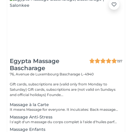
Egypta Massage
197
Bascharage
76, Avenue de Luxembourg
Bascharage L-4940
Gift cards, subscriptions are (valid only from Monday to
Saturday) Gift cards, subscriptions are (not valid on Sundays
and official holidays) Founde...
Massage à la Carte
It means Massage for everyone. It inculcates: Back massage, Legs massage, Head, Shoulders, Neck, and hand massage. Sundays/ official holidays appointments cost you more than normal working days (+-30%). Gift cards, subscriptions are (valid only from Monday to Saturday) Gift cards, subscriptions are (not valid on Sundays and official holidays)
Massage Anti-Stress
l s'agit d'un massage du corps complet à l'aide d'huiles parfumées. Le massage de la tête aux pieds est adapté à vos besoins personnels et diminue le taux de stress présent dans les muscles de votre corps.les.
Massage Enfants