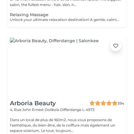
salon, the fullest menu - hair, skin, n...
Relaxing Massage
Unlock your ultimate relaxation destination! A gentle, calming experience designed to soothe the nervous system and melt away daily stress. Long, flowing strokes, soft pressure, and calming aromas help you drift into deep relaxation and leave you feeling refreshed, rebalanced, and renewed. Age restrictions: there are no age restrictions for this procedure. Post procedure recommendations: do not do sport and any sharp movements 2-3 hours after the procedure. Frequency: 1-2 times per week, 10 times in total. Repeat once in 3-6 months.
Arboria Beauty
394
4, Rue John Ernest Dolibois
Differdange L-4573
Dans un local de plus de 160m2, nous vous proposons de
l'esthétique, du bien-être, de la coiffure mais également un
espace solarium. Le tout, toujours...