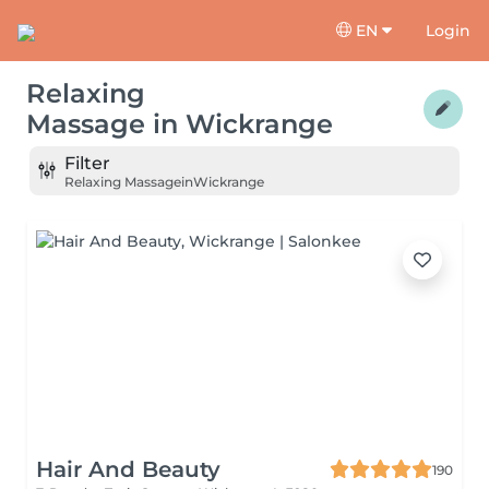
EN
Login
Relaxing
Massage
in
Wickrange
Filter
Relaxing Massage
in
Wickrange
Hair And Beauty
190