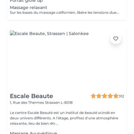
Forfait glow up
Massage relaxant
Sur les bases du massage californien, libère les tensions dues au stress Nous vous prions de bien vouloir respecter votre rendez-vous. En prenant rendez-vous, vous occupez une place, dont une autre personne aurait éventuellement besoin. Tout rendez-vous non annulé 24h en avance, est susceptible d'être facturé. (Si vous ne pouvez pas vous présenter à votre RDV, proposez-le éventuellement à un proche ou à un ami) Toute l'équipe de Aromas Institut vous remercie pour votre respect et votre compréhension.
Escale Beaute
312
1, Rue des Thermes
Strassen L-8018
Le centre Escale Beauté est un institut de beauté scindé en
deux univers différents. A l'étage, profitez d'une atmosphère
relaxante, lieu de bien-êtr...
Massage Ayurvédique