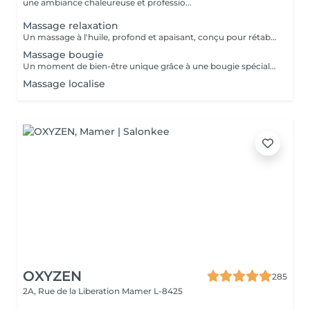
une ambiance chaleureuse et professio...
Massage relaxation
Un massage à l'huile, profond et apaisant, conçu pour rétablir l'équilibre entre le corps et l'esprit. Il aide à réduire l'anxiété, soulager les tensions et les douleurs musculaires, tout en procurant une profonde sensation de bien-être. Un véritable moment de lâcher-prise pour retrouver calme, sérénité et énergie intérieure.
Massage bougie
Un moment de bien-être unique grâce à une bougie spécialement conçue pour la massage, dont la cire fond en une huile tiède et soyeuse. Ce massage procure une chaleur douce et enveloppante qui apaise les tensions, calme l'anxiété et aide à lutter contre la fatigue. Parfait pour les personnes stressées ou en quête de relaxation profonde.
Massage localise
OXYZEN
285
2A, Rue de la Liberation
Mamer L-8425