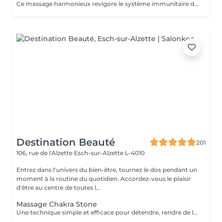
Ce massage harmonieux revigore le système immunitaire des enfants, leur conscience corporelle, leur sommeil et vise une meilleure protection contre le sentiment d'isolement. Il est destiné aux enfants jusqu'à l'âge de 14 ans ce qui les aide à se sentir détendus et paisibles.
Destination Beauté
201
106, rue de l'Alzette
Esch-sur-Alzette L-4010
Entrez dans l'univers du bien-être, tournez le dos pendant un
moment à la routine du quotidien. Accordez-vous le plaisir
d'être au centre de toutes l...
Massage Chakra Stone
Une technique simple et efficace pour détendre, rendre de l'énergie et diminuer le stress. Un massage particulièrement apprécié en hiver.