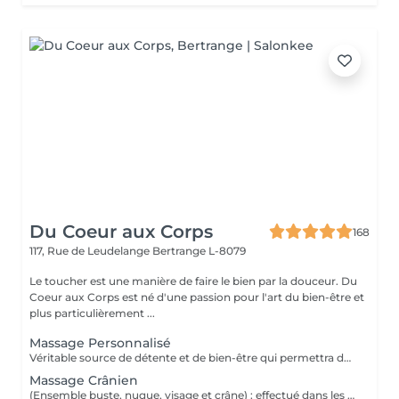
Du Coeur aux Corps
168
117, Rue de Leudelange
Bertrange L-8079
Le toucher est une manière de faire le bien par la douceur. Du
Coeur aux Corps est né d'une passion pour l'art du bien-être et
plus particulièrement ...
Massage Personnalisé
Véritable source de détente et de bien-être qui permettra de retirer les noeuds musculaires tout en favorisant un état intense de relaxation, des pieds à la tête ou selon vos besoins et envie. Un moment de lâcher prise pour le corps et l'esprit.
Massage Crânien
(Ensemble buste, nuque, visage et crâne) : effectué dans les règles de l'art, le massage crânien possède de nombreuses vertus : il lutte contre la fatigue, il réduit le stress, il atténue les maux de tête, il combat les insomnies et il calme les tensions dans la nuque et le haut du dos. Un beau moment de déconnexion totale, de quoi vous vider complètement la tête.