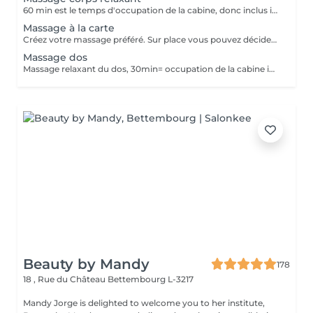
60 min est le temps d'occupation de la cabine, donc inclus installation client, ev. retard du client...
Massage à la carte
Créez votre massage préféré. Sur place vous pouvez décider soit massage sportif ou relaxant. Une heure massage et vous décidez... par exemple 30min. massage dos + 15min. massage crâne et visage + 15min. massage jambes
Massage dos
Massage relaxant du dos, 30min= occupation de la cabine inclus installation du client, ev. retard du client, désinfection de la cabine
Beauty by Mandy
178
18 , Rue du Château
Bettembourg L-3217
Mandy Jorge is delighted to welcome you to her institute,