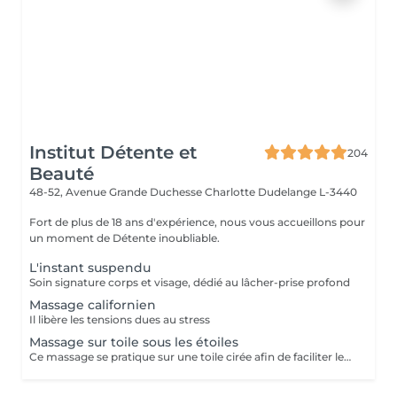
Institut Détente et
204
Beauté
48-52, Avenue Grande Duchesse Charlotte
Dudelange L-3440
Fort de plus de 18 ans d'expérience, nous vous accueillons pour
un moment de Détente inoubliable.
L'instant suspendu
Soin signature corps et visage, dédié au lâcher-prise profond
Massage californien
Il libère les tensions dues au stress
Massage sur toile sous les étoiles
Ce massage se pratique sur une toile cirée afin de faciliter les mouvements de bascule et de massage simultanés des faces antérieures et postérieures du corps. A conseiller aux personnes habitués aux massages