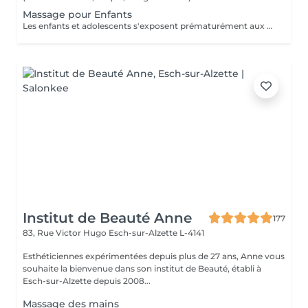
Massage pour Enfants
Les enfants et adolescents s'exposent prématurément aux agitations du quotidien. Le massage constitue le début d'un apprentissage pour prendre soin de leur corps et de leur bien-être, dès leur plus jeune âge. Il favorise son développement et sa croissance et peut être une source de guérison et d'un bon équilibre pour son organisme. De quoi également lui donner confiance durant cette période de transition vers l'âge adulte.
Institut de Beauté Anne
177
83, Rue Victor Hugo
Esch-sur-Alzette L-4141
Esthéticiennes expérimentées depuis plus de 27 ans, Anne vous
souhaite la bienvenue dans son institut de Beauté, établi à
Esch-sur-Alzette depuis 2008...
Massage des mains