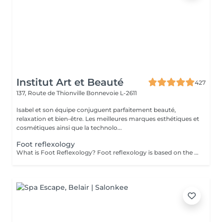
Institut Art et Beauté
427
137, Route de Thionville
Bonnevoie L-2611
Isabel et son équipe conjuguent parfaitement beauté,
relaxation et bien-être. Les meilleures marques esthétiques et
cosmétiques ainsi que la technolo...
Foot reflexology
What is Foot Reflexology? Foot reflexology is based on the principle that the feet are a miniature representation of the human body. Each nerve ending corresponds to an organ or a part of the body. When an organ is not functioning properly, the flow of vital energy is obstructed, which is reflected and felt in the feet. Objectives of Foot Reflexology The goal of reflexology is to stimulate the body's self-regulation capabilities. Dynamic pressure applied to a specific area (reflex zone) induces a therapeutic effect on the corresponding organ. Therapeutic Indications Reflexology is recommended for functional disorders such as: Stress management Back pain Digestive issues Migraines Sleep disorders Sinusitis Menstrual pain Urinary disorders Joint pain Benefits of Foot Reflexology By working on reflex points, reflexology can: Restore energy flow Improve energy circulation and release energy throughout the body Enhance blood circulation Restore proper functioning of organs, the nervous system, and glands Rebalance the sympathetic and parasympathetic nervous systems Provide physical and psychological relaxation