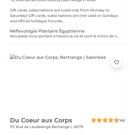
Gift cards, subscriptions are (valid only from Monday to
Saturday) Gift cards, subscriptions are (not valid on Sundays
and official holidays) Founde...
Réflexologie Plantaire Égyptienne
Nos pieds nous portent à travers la vie et sont le miroir de notre santé. Le massage égyptien de la réflexologie remonte à 2330 avant J.-C. selon des inscriptions qui ont été retrouvées montrant d'anciens égyptiens pratiquant ce type de traitement médical. Le massage des pieds soulage les tensions et favorise l'auto-guérison.
Du Coeur aux Corps
168
117, Rue de Leudelange
Bertrange L-8079