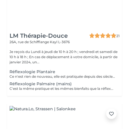
LM Thérapie-Douce
21
26A, rue de Schifflange
Kayl L-3676
Je reçois du Lundi à jeudi de 10 h à 20 h ; vendredi et samedi de
10 h à 18 h ; En cas de déplacement à votre domicile, à partir de
janvier 2024, un...
Réflexologie Plantaire
Ce n'est rien de nouveau, elle est pratiquée depuis des siècles, en Egypte, Tibet et Chine ; C'est une Technique manuelle, naturelle et sans danger. Elle ne guérit pas mais par une stimulation des zones réflexes, nous aidons l'organisme à un bon fonctionnement : urinaire, respiratoire, digestif, endocrinien et osseux. Le Pied est le corps en miniature. Nous pouvons constater que chaque zone est reliée à des organes précis du corps et par l'action du toucher, le corps va recevoir une information et va le transmettre au système nerveux. C'est une médecine ou thérapie douce utilisée pour relâcher les tensions du corps en utilisant le massage ou des pressions sur le pied ! C'est pourquoi nous parlerons d'Aide et d'Accompagnement
Réflexologie Palmaire (mains)
C'est la même pratique et les mêmes bienfaits que la réflexologie des pieds ; "de plus c est très bénéfique pour les douleurs des articulations des mains , et pour ceux qui ont de l 'arthrose également..." contre indication : Femmes enceintes (- de 3 mois) ; pacemaker, thrombose, cancer et Fièvre.