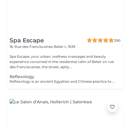
Spa Escape
290
16, Rue des Franciscaines
Belair L-1539
Spa Escape, your urban, wellness massages and beauty
experience cocooned in the residential calm of Belair on rue
des Franciscaines, the street, aptly...
Reflexology
Reflexology is an ancient Egyptian and Chinese practice to stimulate or calm the functions of all systems of the human body. With this touch therapy of the feet (plantar) on the reflex zones, toxins are released and the body starts to heal itself by creating harmony and equilibrium and calm.