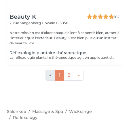
Beauty K
182
2, rue Sangenberg
Howald L-5850
Notre mission est d'aider chaque client à se sentir bien, autant à
l'intérieur qu'à l'extérieur. Beauty K est bien plus qu'un institut
de beauté ; c'e...
Réflexologie plantaire thérapeutique
La réflexologie plantaire thérapeutique agit en appliquant des pressions précises sur les pieds selon un protocole structuré, visant à rééquilibrer les systèmes endocrinien, nerveux, lymphatique, digestif et respiratoire. Ce soin aide à libérer les tensions et à réduire le stress, souvent à l'origine de divers déséquilibres physiques et psychiques. En stimulant la circulation sanguine et lymphatique, il favorise une meilleure oxygénation et l'élimination des toxines. Certaines zones réflexes peuvent être sensibles : cela indique un besoin de rééquilibrage. Ce soin global favorise l'harmonie entre corps et esprit, aidant à restaurer la vitalité et le bien-être général.
«
1
2
»
Salonkee
Massage & Spa
Wickrange
Reflexology