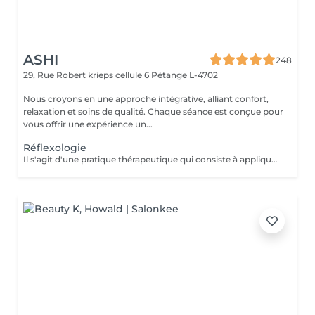
ASHI
248
29, Rue Robert krieps cellule 6
Pétange L-4702
Nous croyons en une approche intégrative, alliant confort,
relaxation et soins de qualité. Chaque séance est conçue pour
vous offrir une expérience un...
Réflexologie
Il s'agit d'une pratique thérapeutique qui consiste à appliquer une pression sur des points spécifiques des pieds. On pense que ces points correspondent à différents organes et systèmes du corps, favorisant la relaxation et soulageant les tensions.