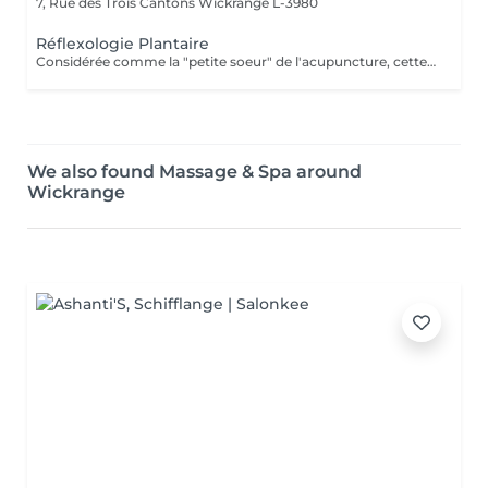
7, Rue des Trois Cantons
Wickrange L-3980
Réflexologie Plantaire
Considérée comme la "petite soeur" de l'acupuncture, cette thérapie en médecine parallèle a pour but la prévention de la maladie, de malaises et de soulager sinon éradiquer les problèmes existants. Elle permet une approche différente et complémentaire de la médecine allopathique. Elle permet un traitement de fond. Les pressions, respirations agissent sur toutes les fonctions et organes du corps tout entier. Pour tous âges à "Consommer sans modération"
We also found Massage & Spa around
Wickrange