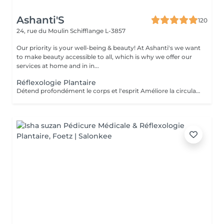
Ashanti'S
120
24, rue du Moulin
Schifflange L-3857
Our priority is your well-being & beauty! At Ashanti's we want
to make beauty accessible to all, which is why we offer our
services at home and in in...
Réflexologie Plantaire
Détend profondément le corps et l'esprit Améliore la circulation sanguine et lymphatique Aide à éliminer les tensions et les blocages énergétiques Renforce le système immunitaire Idéal pour : se ressourcer, apaiser le mental et réharmoniser le corps naturellement