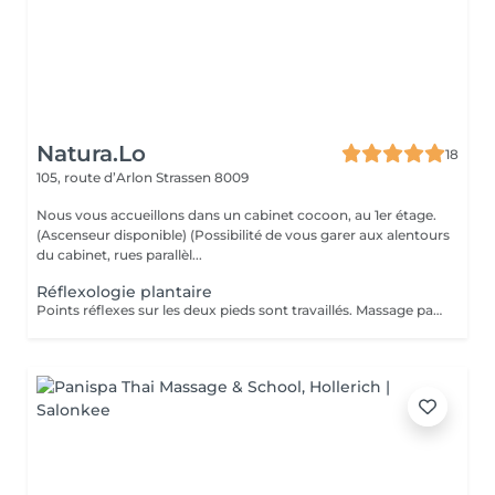
Natura.Lo
18
105, route d’Arlon
Strassen 8009
Nous vous accueillons dans un cabinet cocoon, au 1er étage.
(Ascenseur disponible) (Possibilité de vous garer aux alentours
du cabinet, rues parallèl...
Réflexologie plantaire
Points réflexes sur les deux pieds sont travaillés. Massage par pression sur toutes les zones de vos pieds, utilisation avec du talc. Chèque cadeau disponible (Montant de votre choix, celui-ci est à indiquer lors de votre demande)