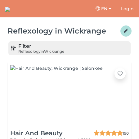
EN
Login
Reflexology
in
Wickrange
Filter
Reflexology
in
Wickrange
Hair And Beauty
190