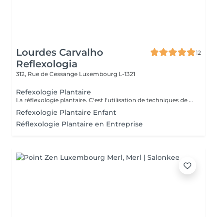
Lourdes Carvalho
12
Reflexologia
312, Rue de Cessange
Luxembourg L-1321
Refexologie Plantaire
La réflexologie plantaire. C'est l'utilisation de techniques de massage et d'acupression sur l'ensemble des pieds. Cette méthode d'accompagnement est fondée sur l'existence de zones réflexes au niveau des pieds, qui représentent chaque organe du corps humain. La séance commence par 30 minutes de découverte suivi de 1 heure de soin :)
Refexologie Plantaire Enfant
Réflexologie Plantaire en Entreprise