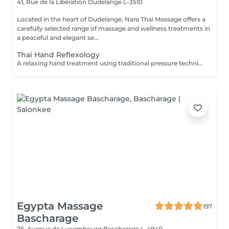
41, Rue de la Libération
Dudelange L-3510
Located in the heart of Dudelange, Nara Thai Massage offers a
carefully selected range of massage and wellness treatments in
a peaceful and elegant se...
Thai Hand Reflexology
A relaxing hand treatment using traditional pressure techniques applied to specific points of the hands. Ideal for tired, overworked hands and anyone who spends long hours typing, writing, or using handheld devices.
Egypta Massage
197
Bascharage
76, Avenue de Luxembourg
Bascharage L-4940