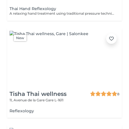
Thai Hand Reflexology
A relaxing hand treatment using traditional pressure techniques applied to specific points of the hands. Ideal for tired, overworked hands and anyone who spends long hours typing, writing, or using handheld devices.
New
Tisha Thai wellness
8
11, Avenue de la Gare
Gare L-1611
Reflexology