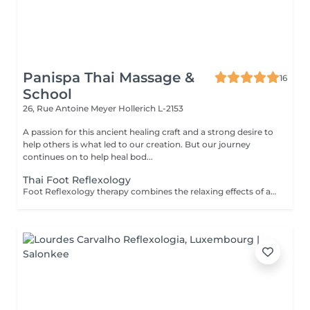
Panispa Thai Massage &
16
School
26, Rue Antoine Meyer
Hollerich L-2153
A passion for this ancient healing craft and a strong desire to
help others is what led to our creation. But our journey
continues on to help heal bod...
Thai Foot Reflexology
Foot Reflexology therapy combines the relaxing effects of a foot and lower leg massage with reflexology or the stimulation of pressure points in the feet. Reflexology is an ancient therapeutic technique that frees up blocked energy in the body's energy lines, with the theory that sensory nerve endings in the feet are connected to muscles and organs throughout the body. Reflexology can be beneficial for the following: Pain relief Releasing stress & tension Revitalising energy levels Reducing anxiety Improving sleep Reflexology is not recommended for any one with heart or other serious medical conditions, broken feet/leg bones or pregnant women.