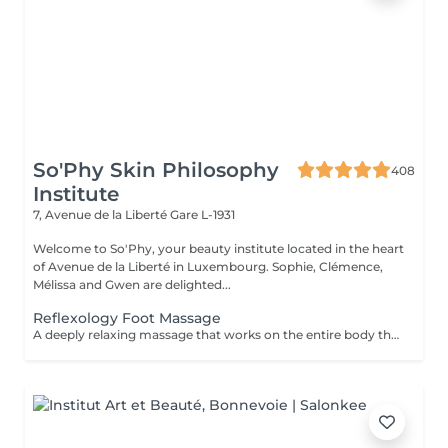
So'Phy Skin Philosophy
408
Institute
7, Avenue de la Liberté
Gare L-1931
Welcome to So'Phy, your beauty institute located in the heart
of Avenue de la Liberté in Luxembourg. Sophie, Clémence,
Mélissa and Gwen are delighted...
Reflexology Foot Massage
A deeply relaxing massage that works on the entire body through specific pressure points located on the feet. Through targeted pressure, this treatment helps release tension, stimulate the body's natural functions and promote an overall sense of balance. It provides deep relaxation, enhances the feeling of lightness and helps calm both body and mind. An ideal moment to release accumulated tension, reconnect and restore a sense of overall well-being.