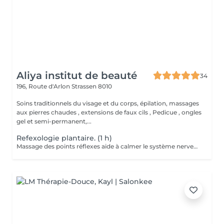
Aliya institut de beauté
34
196, Route d'Arlon
Strassen 8010
Soins traditionnels du visage et du corps, épilation, massages
aux pierres chaudes , extensions de faux cils , Pedicue , ongles
gel et semi-permanent,...
Refexologie plantaire. (1 h)
Massage des points réflexes aide à calmer le système nerveux et favorise une profonde détente Effets: -s'endormir plus facilement -réduire les réveil nocturnes -Atténue les maux de tête, les tensions musculaires, les douleurs liées au stress -Elimine les toxines -Réduit la sensation de jambes lourdes -Stimule la digestion, le système immunitaire ainsi que l'équilibre hormonal Les effets varient selon les personnes et les besoins à traiter A faire seul, en cure ou avec un soin "énergétique Lahochi"