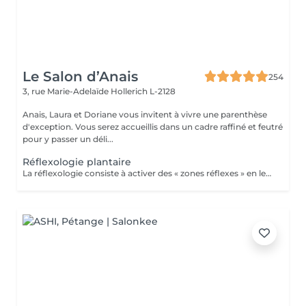
Le Salon d’Anais
254
3, rue Marie-Adelaïde
Hollerich L-2128
Anais, Laura et Doriane vous invitent à vivre une parenthèse
d'exception. Vous serez accueillis dans un cadre raffiné et feutré
pour y passer un déli...
Réflexologie plantaire
La réflexologie consiste à activer des « zones réflexes » en les massant du bout du doigt. Afin de soulager des douleurs à distance et rééquilibrer diverses fonctions vitales. Dans le cas de la réflexologie plantaire, ces fameuses zones sont situées au niveau des pieds. Les réflexologues considèrent qu'elles sont toutes associées à un organe, une partie du corps ou encore à une glande précise. La carte de réflexologie plantaire est vraiment très détaillée !