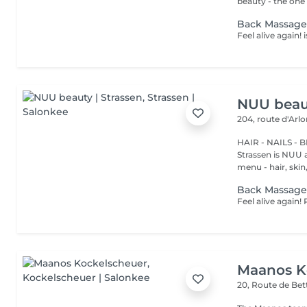
beauty - the one t
Back Massag
NUU beaut
204, route d'Arl
HAIR - NAILS - 
Strassen is NUU a
menu - hair, skin, 
Back Massag
Maanos K
20, Route de B