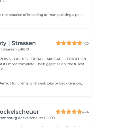
h...
e
Feel alive again! is the practice of kneading or manipulating a person's muscles and other soft-tissue in order to reduce stress, reduce muscle pain, increase relaxation and improve the work of the immune system. Benefits of getting a back health massage: - reduces stress - relaxing - improves blood circulation - improves body immune system How is massage back health done? - head and neck are massaged - shoulders and back are massaged - hands and arms are massaged Age restrictions: there are no age restrictions for this procedure. Post procedure recommendations: do not do sport and any sharp movements for 2-3 hours after the procedure. Frequency: 1-2 times per week, 10 times in total. Repeat once in 3-6 months.
y | Strassen
425
on
Strassen L-8010
BROWS - LASHES - FACIAL - MASSAGE - EPILATION
t its most complete. The biggest salon, the fullest
n...
e
Feel alive again! Perfect for clients with desk jobs or back tension, focuses on relieving stress, tightness, and knots in the back and shoulders. Whether you suffer from chronic back pain or occasional tension, this treatment provides targeted relief and improved posture. Cupping therapy is an ancient healing technique that uses special cups to create gentle suction on the skin. This suction promotes blood flow, relieves muscle tension, reduces inflammation, and supports deep relaxation. The treatment can help release toxins, improve circulation, and ease chronic pain or stiffness. Age restrictions: there are no age restrictions for this procedure. Post procedure recommendations: do not do sport and any sharp movements for 2-3 hours after the procedure. Frequency: 1-2 times per week, 10 times in total. Repeat once in 3-6 months.
ockelscheuer
424
ettembourg
Kockelscheuer L-1899