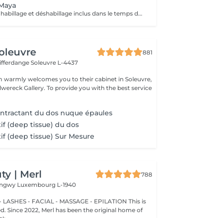
Maya
Massage appuyé habillage et déshabillage inclus dans le temps de prestation
oleuvre
881
Differdange
Soleuvre L-4437
 warmly welcomes you to their cabinet in Soleuvre,
lwereck Gallery. To provide you with the best service
ntractant du dos nuque épaules
if (deep tissue) du dos
if (deep tissue) Sur Mesure
y | Merl
788
Longwy
Luxembourg L-1940
 LASHES - FACIAL - MASSAGE - EPILATION This is
ted. Since 2022, Merl has been the original home of