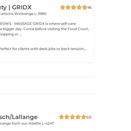
ty | GRIDX
96
 Cantons
Wickrange L-3980
BROWS - MASSAGE GRIDX is where self-care
a bigger day. Come before visiting the Food Court,
opping or ...
e
Feel alive again! Perfect for clients with desk jobs or back tension, focuses on relieving stress, tightness, and knots in the back and shoulders. Whether you suffer from chronic back pain or occasional tension, this treatment provides targeted relief and improved posture. Cupping therapy is an ancient healing technique that uses special cups to create gentle suction on the skin. This suction promotes blood flow, relieves muscle tension, reduces inflammation, and supports deep relaxation. The treatment can help release toxins, improve circulation, and ease chronic pain or stiffness. Age restrictions: there are no age restrictions for this procedure. Post procedure recommendations: do not do sport and any sharp movements for 2-3 hours after the procedure. Frequency: 1-2 times per week, 10 times in total. Repeat once in 3-6 months.
sch/Lallange
531
rcange
Esch-sur-Alzette L-4247