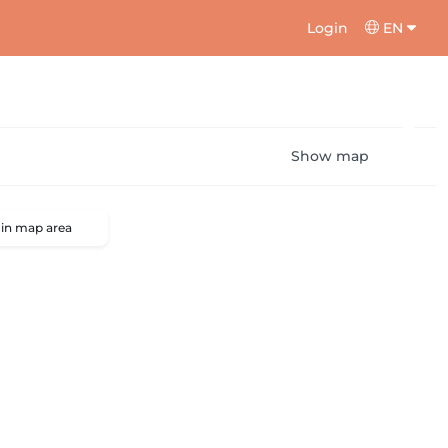
Login
EN
Show map
 in map area