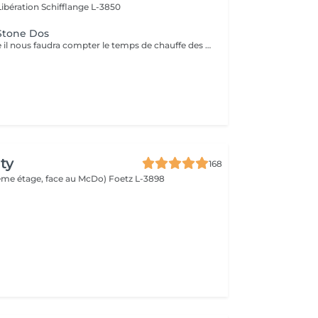
Libération
Schifflange L-3850
Stone Dos
Pour ce massage il nous faudra compter le temps de chauffe des pierres Pour les soins le matin merci de prendre rendez vous à partir de 9h30
ty
168
(2ème étage, face au McDo)
Foetz L-3898