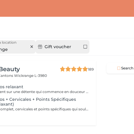
 location
Gift voucher
nge
Beauty
Search
189
 Cantons
Wickrange L-3980
os relaxant
Axé essentiellement sur une détente qui commence en douceur pour finir en profondeur. Frictions. pétrissages et chaleur sont au programme. Pressions adaptées selon votre choix. douces ou fortes.Pour une action au niveau des cervicales vous pouvez opter pour le massage plus complet (Dos,cervicales et points spécifiques.).
s + Cervicales + Points Spécifiques
laxant)
Détente du dos complet, cervicales et points spécifiques qui soulageront fatigue musculaire, courbatures, rhumatismes.