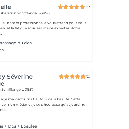
oelle
123
 Libération
Schifflange L-3850
ueillante et professionnelle vous attend pour vous
stress et la fatigue sous ses mains expertes.Notre
..
assage du dos
os
by Séverine
30
ge
n
Schifflange L-3857
 âge ma vie tournait autour de la beauté. Cette
nue mon métier et je suis heureuse qu'aujourd'hui
nd...
e + Dos + Épaules