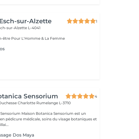
 Esch-sur-Alzette
1
ch-sur-Alzette L-4041
Esthétique & Bien-être Pour L'Homme & La Femme
os
otanica Sensorium
4
-Duchesse Charlotte
Rumelange L-3710
otanica Sensorium est un
é en pédicure médicale, soins du visage botaniques et
lai...
assage Dos Maya