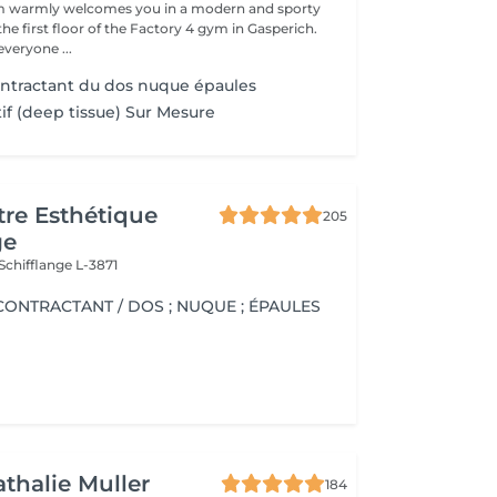
 warmly welcomes you in a modern and sporty
e first floor of the Factory 4 gym in Gasperich.
veryone ...
ntractant du dos nuque épaules
if (deep tissue) Sur Mesure
re Esthétique
205
ge
Schifflange L-3871
ONTRACTANT / DOS ; NUQUE ; ÉPAULES
athalie Muller
184