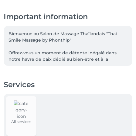
Important information
Bienvenue au Salon de Massage Thaïlandais "Thai 
Smile Massage by Phonthip"

Offrez-vous un moment de détente inégalé dans 
notre havre de paix dédié au bien-être et à la 
sérénité. 

Chez Thai Smile Massage by Phonthip, nous vous 
Services
invitons à découvrir l'art ancestral du massage thaï, 
All services