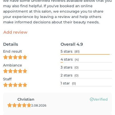
we have some unverified reviews available below that you
may also find helpful. If you've booked an online
appointment at this salon, we encourage you to share
your experience by leaving a review and help others
make informed decisions about their beauty needs.
Add review
Details
Overall
4.9
End result
5
stars
(81)
4
stars
(4)
Ambiance
3
stars
(0)
2
stars
(0)
Staff
1
star
(0)
Christian
Verified
2.08.2026