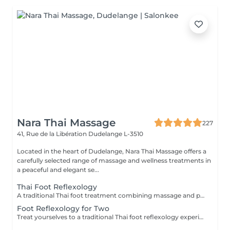
Nara Thai Massage
227
41, Rue de la Libération
Dudelange L-3510
Located in the heart of Dudelange, Nara Thai Massage offers a
carefully selected range of massage and wellness treatments in
a peaceful and elegant se...
Thai Foot Reflexology
A traditional Thai foot treatment combining massage and pressure techniques applied to the feet and lower legs. This relaxing therapy helps relieve tired feet, promote circulation, reduce stress, and restore comfort and balance.
Foot Reflexology for Two
Treat yourselves to a traditional Thai foot reflexology experience for two. Using targeted pressure techniques on the feet and lower legs, this relaxing treatment helps ease tired feet, stimulate circulation, and promote a pleasant sense of balance and well-being.