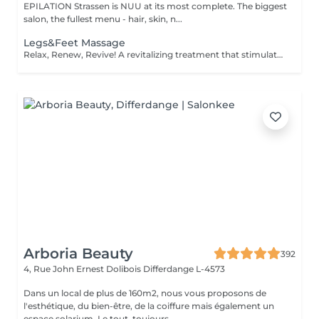
EPILATION Strassen is NUU at its most complete. The biggest
salon, the fullest menu - hair, skin, n...
Legs&Feet Massage
Relax, Renew, Revive! A revitalizing treatment that stimulates circulation, reduces fluid retention, and relieves muscle fatigue. Ideal for clients who spend long hours standing, exercising, or traveling. Light or firm pressure can be tailored to your needs. Age restrictions: there are no age restrictions for this procedure. Post procedure recommendations: do not do sport and any sharp movements for 2-3 hours after the procedure. Frequency: 1-2 times per week, 10 times in total. Repeat once in 3-6 months.
Arboria Beauty
392
4, Rue John Ernest Dolibois
Differdange L-4573
Dans un local de plus de 160m2, nous vous proposons de
l'esthétique, du bien-être, de la coiffure mais également un
espace solarium. Le tout, toujours...