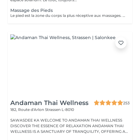
Massage des Pieds
Le pied est la zone du corps la plus réceptive aux massages. Nos pieds nous supportent au quotidien et nous oublions souvent d'en prendre soin. Ils sont composés de multiples terminaisons nerveuses qui influent sur l'ensemble de notre organisme. Quand nous avons mal aux pieds ne ressentons nous pas une grande fatigue ? Le massage des pieds stimule la circulation sanguine et permet d'évacuer le stress. Il active le drainage lymphatique et aide à l'élimination des toxines. Il procure bien être et détente. Senteurs aux choix: Fleur de Tiaré, Thé vert Jasmin, Rose Litchi, Cédra Passion
Andaman Thai Wellness
253
182, Route d'Arlon
Strassen L-8010
SAWASDEE KA WELCOME TO ANDAMAN THAI WELLNESS
DISCOVER THE ESSENCE OF RELAXATION ANDAMAN THAI
WELLNESS IS A SANCTUARY OF TRANQUILITY, OFFERING A
RANGE...