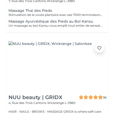
7, Rue des Trois Cantons
Wickrange L-3980
Massage Thai des Pieds
Stimulation de la voute plantaire avec ses 7000 terminaisons nerveuses. Efficace et profond, il apaise l'ensemble du corps.
Massage Ayurvédique des Pieds au Bol Kansu
Un massage au bol Kansu vous emplit tout entier de sensations douces et apaisantes. Il vise à traiter non seulement les points réflexes des pieds mais en même temps les cinq éléments.
NUU beauty | GRIDX
96
4, Rue des Trois Cantons
Wickrange L-3980
HAIR - NAILS - BROWS - MASSAGE GRIDX is where self-care