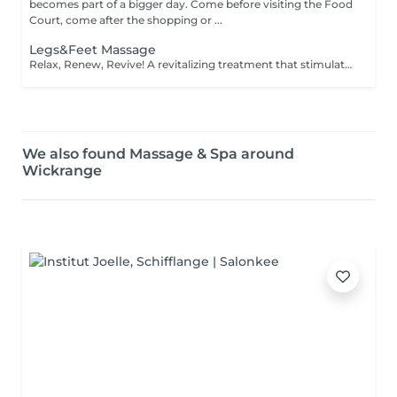
becomes part of a bigger day. Come before visiting the Food
Court, come after the shopping or ...
Legs&Feet Massage
Relax, Renew, Revive! A revitalizing treatment that stimulates circulation, reduces fluid retention, and relieves muscle fatigue. Ideal for clients who spend long hours standing, exercising, or traveling. Light or firm pressure can be tailored to your needs. Age restrictions: there are no age restrictions for this procedure. Post procedure recommendations: do not do sport and any sharp movements for 2-3 hours after the procedure. Frequency: 1-2 times per week, 10 times in total. Repeat once in 3-6 months.
We also found Massage & Spa around
Wickrange