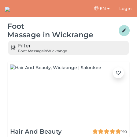
EN
Login
Foot
Massage
in
Wickrange
Filter
Foot Massage
in
Wickrange
Hair And Beauty
190