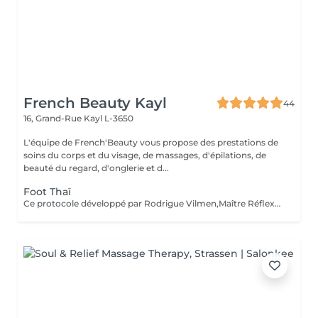
French Beauty Kayl
44
16, Grand-Rue
Kayl L-3650
L'équipe de French'Beauty vous propose des prestations de
soins du corps et du visage, de massages, d'épilations, de
beauté du regard, d'onglerie et d...
Foot Thaï
Ce protocole développé par Rodrigue Vilmen,Maître Réflexologue, est un réel moment de relaxation, une parenthèse de bien-être qui permet d'éliminer les tensions, soulager les douleurs, réduire le stress. Il active la circulation sanguine, calme le système nerveux et surtout rétablit l'équilibre général du corps. Il est pratiqué avec le Baume Mô... qui guérit tous les maux.