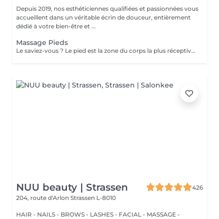
Depuis 2019, nos esthéticiennes qualifiées et passionnées vous
accueillent dans un véritable écrin de douceur, entièrement
dédié à votre bien-être et ...
Massage Pieds
Le saviez-vous ? Le pied est la zone du corps la plus réceptive au massage. Nous n'y pensons pas assez mais les pieds sont une partie très importante du corps et nécessitent un soin tout particulier ! Supportant toute la charge pondérale ainsi que les agressions extérieures telles que le temps, les chaussures trop serrées, à talons ou simplement le fait de marcher toute la journée, nos pieds sont fortement sollicités ! Les massages des pieds sont donc conseillés et très favorables à notre bien-être général !
NUU beauty | Strassen
426
204, route d'Arlon
Strassen L-8010
HAIR - NAILS - BROWS - LASHES - FACIAL - MASSAGE -