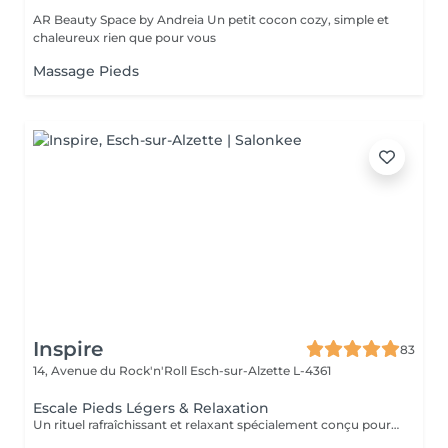
AR Beauty Space by Andreia Un petit cocon cozy, simple et
chaleureux rien que pour vous
Massage Pieds
Inspire
83
14, Avenue du Rock'n'Roll
Esch-sur-Alzette L-4361
Escale Pieds Légers & Relaxation
Un rituel rafraîchissant et relaxant spécialement conçu pour délasser les pieds et offrir une profonde sensation de détente à l'ensemble du corps ! Le bain de pieds aux sels d'Epsom enrichis en plantes aromatiques purifiantes et apaisantes invite à relâcher les tensions accumulées tout en procurant une agréable sensation de fraîcheur. Un gommage naturel est ensuite réalisé afin d'exfolier la peau, stimuler la microcirculation et réveiller les zones réflexes présentes sous les pieds. Le rituel se poursuit par un massage profondément relaxant associant manuvres enveloppantes et quelques points inspirés de la réflexologie plantaire. Réalisé à l'aide d'une huile naturelle aux notes fraîches et vivifiantes, ce massage favorise la détente générale et apaise le mental. Une bulle de bien-être pour ralentir, se recentrer et repartir du bon pied !