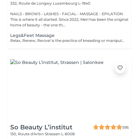
332, Route de Longwy
Luxembourg L-1940
NAILS - BROWS - LASHES - FACIAL - MASSAGE - EPILATION
This is where it all started. Since 2022, Merl has been the original
home of beauty - the one th...
Legs&Feet Massage
Relax, Renew, Revive! is the practice of kneading or manipulating a person's muscles and other soft-tissue in order to reduce stress, reduce muscle pain, increase relaxation and improve the work of the immune system. Benefits of getting legs or feet massage: - reduces stress - relaxing - improves blood circulation - improves body immune system How is massage legs or feet done? - feet and legs are massaged Age restrictions: there are no age restrictions for this procedure. Post procedure recommendations: do not do sport and any sharp movements for 2-3 hours after the procedure. Frequency: 1-2 times per week, 10 times in total. Repeat once in 3-6 months.
So Beauty L’institut
595
130, Route d'Arlon
Strassen L-8008