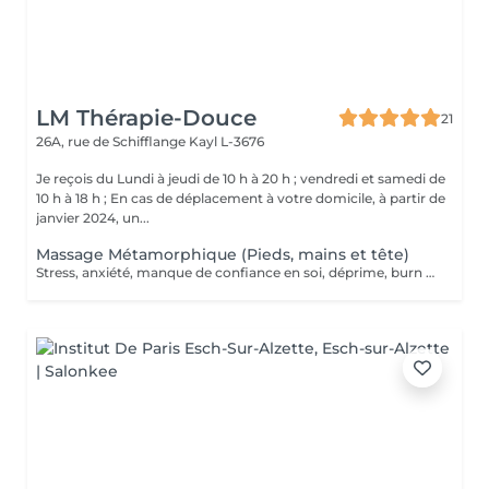
LM Thérapie-Douce
21
26A, rue de Schifflange
Kayl L-3676
Je reçois du Lundi à jeudi de 10 h à 20 h ; vendredi et samedi de
10 h à 18 h ; En cas de déplacement à votre domicile, à partir de
janvier 2024, un...
Massage Métamorphique (Pieds, mains et tête)
Stress, anxiété, manque de confiance en soi, déprime, burn out ? Le massage métamorphique vous aidera à retrouver votre paix intérieure, C'est un massage très doux, en effleurage qui libère les nuds et blocages pour libérer l'énergie vitale. Le principe est de reconnecter la personne à sa période prénatale grâce à un massage sur les pieds, les mains et la tête aux endroits des points réflexes qui correspondent à la colonne vertébrale. Les blocages d'énergie peuvent être libéré s et un potentiel d'auto-guérison !