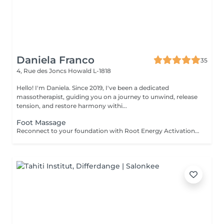
Daniela Franco
35
4, Rue des Joncs
Howald L-1818
Hello! I'm Daniela. Since 2019, I've been a dedicated
massotherapist, guiding you on a journey to unwind, release
tension, and restore harmony withi...
Foot Massage
Reconnect to your foundation with Root Energy Activation, a revitalizing foot massage designed to awaken your body's energy from the ground up. This treatment focuses on releasing tension stored in the feet and lower legs, using purposeful touch and grounding techniques to restore balance, circulation, and flow. As your feet carry the weight of your entire being, this ritual honors them as vital energy centershelping you feel more rooted, stable, and recharged. Ideal for those seeking physical relief, energetic grounding, or a calming reset at the end of a busy day. For further questions please contact us.