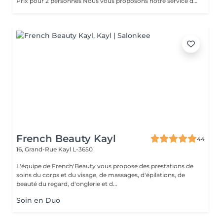
Prix pour 2 personnes Nous vous proposons notre service de massage pour couples. Le massage en couple vous permet de profiter de notre massothérapie en compagnie de votre conjoint dans une seule pièce. Cela permettrait aux couples d'en profiter doublement. Le couple bénéficie d'un moment en or pour renouer avec l'autre et ils peuvent apprendre comment prendre soin l'un de l'autre ou se mettre à l'aise mutuellement.
French Beauty Kayl
44
16, Grand-Rue
Kayl L-3650
L'équipe de French'Beauty vous propose des prestations de
soins du corps et du visage, de massages, d'épilations, de
beauté du regard, d'onglerie et d...
Soin en Duo