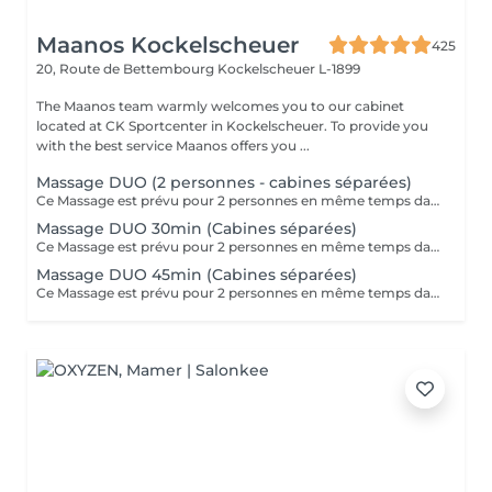
Maanos Kockelscheuer
425
20, Route de Bettembourg
Kockelscheuer L-1899
The Maanos team warmly welcomes you to our cabinet
located at CK Sportcenter in Kockelscheuer. To provide you
with the best service Maanos offers you ...
Massage DUO (2 personnes - cabines séparées)
Ce Massage est prévu pour 2 personnes en même temps dans 2 CABINES SÉPARÉES. Les 2 massages seront Sur Mesure, en fonction des envies et des besoins de chacun. -> Pour une cabine Duo voir Limpertsberg, Soleuvre ou Marnach.
Massage DUO 30min (Cabines séparées)
Ce Massage est prévu pour 2 personnes en même temps dans 2 CABINES SÉPARÉES. Les 2 massages seront Sur Mesure, en fonction des envies et des besoins de chacun. -> Pour une cabine Duo voir Limpertsberg, Soleuvre ou Marnach.
Massage DUO 45min (Cabines séparées)
Ce Massage est prévu pour 2 personnes en même temps dans 2 CABINES SÉPARÉES. Les 2 massages seront Sur Mesure, en fonction des envies et des besoins de chacun. -> Pour une cabine Duo voir Limpertsberg, Soleuvre ou Marnach.