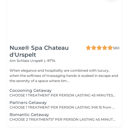
Nuxe® Spa Chateau
580
d'Urspelt
Am Schlass
Urspelt L-9774
When elegance and hospitality are combined with luxury,
when the softness of massaging hands is soaked in escape and
the serenity of a space where tim...
Cocooning Getaway
CHOOSE 1 TREATMENT PER PERSON LASTING 45 MINUTES from the range of Nuxe Massages, Face Treatments or Body Treatments.
Partners Getaway
CHOOSE 1 TREATMENT PER PERSON LASTING 1HR.15 from the range of Nuxe Massages, Face Treatments or Body Treatments+ 1 TREATMENT PER PERSON LASTING 15 MINUTESfrom Foot Relaxation Massage, Back Massage or Head Massage.
Romantic Getaway
CHOOSE 2 TREATMENTS* PER PERSON LASTING 45 MINUTES EACH from the range of Nuxe Massages, Face Treatments or Body Treatments+ 1 TREATMENT PER PERSON LASTING 15 MINUTES from Foot Relaxation Massage, Back Massage or Head Massage