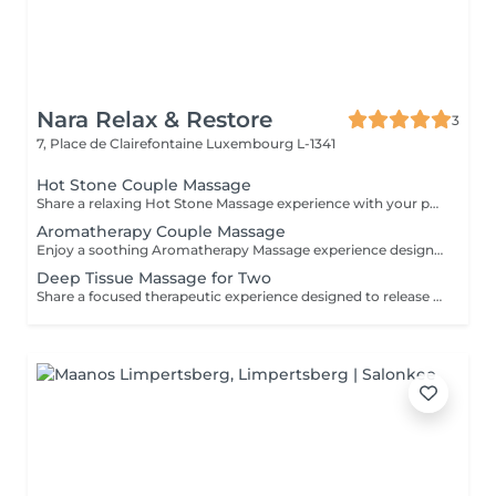
Nara Relax & Restore
3
7, Place de Clairefontaine
Luxembourg L-1341
Hot Stone Couple Massage
Share a relaxing Hot Stone Massage experience with your partner, friend, or loved one. Smooth heated stones and warm oils help ease muscular tension while creating a calming and memorable wellness experience.
Aromatherapy Couple Massage
Enjoy a soothing Aromatherapy Massage experience designed for two. Carefully selected aromatic oils are combined with gentle, flowing massage techniques to create a deeply calming and enjoyable treatment. The natural fragrances help create a peaceful atmosphere, while the massage promotes relaxation and comfort. An ideal choice for couples, friends, or family members wishing to share a moment of tranquillity and well-being.
Deep Tissue Massage for Two
Share a focused therapeutic experience designed to release deep-seated tension and restore freedom of movement. Using slow, targeted pressure, this treatment works into deeper muscle layers and connective tissue, making it ideal for persistent tightness, physical strain, and active lifestyles.