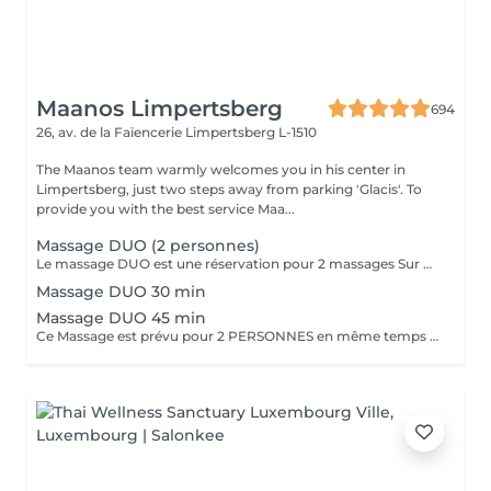
Maanos Limpertsberg
694
26, av. de la Faïencerie
Limpertsberg L-1510
The Maanos team warmly welcomes you in his center in
Limpertsberg, just two steps away from parking 'Glacis'. To
provide you with the best service Maa...
Massage DUO (2 personnes)
Le massage DUO est une réservation pour 2 massages Sur Mesure, en même temps dans la même cabine. Les 2 personnes pourront personnaliser leurs massages en fonction de leurs envies. Possibilité de demander 2 cabines séparées en arrivant sur place.
Massage DUO 30 min
Massage DUO 45 min
Ce Massage est prévu pour 2 PERSONNES en même temps dans notre cabine DUO (2 cabines séparées aussi possible sur demande en arrivant). Les 2 massages seront Sur Mesure, en fonction des envies et des besoins de chacun.