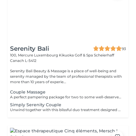
Serenity Bali
93
100, Mercure Luxembourg Kikuoka Golf & Spa Scheierhaff
Canach L-5412
Serenity Bali Beauty & Massage is a place of well-being and
serenity managed by the team of professional therapists with
more than 10 years of experie...
Couple Massage
A perfect pampering package for two to some well-deserved downtime and to spend some quality time together. Grab a loved one and treat yourselves.
Simply Serenity Couple
Unwind together with this blissful duo treatment designed for a couple. Begin with a 45 minutes full body massage to ease tension, improve circulation, and restore balance. Then enjoy a 30 minutes simply facial treatment, tailored to your skin type, featuring cleansing, gentle exfoliation, a shooting facial massage, and refreshing mask, leaving your skin glowing and hydrated.