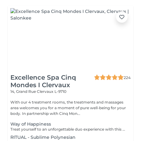
Excellence Spa Cinq
224
Mondes I Clervaux
14, Grand Rue
Clervaux L-9710
With our 4 treatment rooms, the treatments and massages
area welcomes you for a moment of pure well-being for your
body. In partnership with Cinq Mon...
Way of Happiness
Treat yourself to an unforgettable duo experience with this rituel, where the Cinq Mondes signature transports you to a world of absolute wellbeing through four exceptional treatments, designed to revive the senses and strengthen bonds,for moments of shared complicity and relaxation. *Purifying scrub with Beldi black soap *Purifying and detoxifying wrap with ''Crème de Rassoul'' *Relaxing traditional Oriental massage *Lifting and plumping ''Ko Bi Do'' facial massage The treatment duration (190 min) includes preparation time, the integrated relaxation time within our treatments (10 min), as well as the time required to rinse/remove the product in the shower. All our rituals are accompanied by tea with its delicacies.
RITUAL - Sublime Polynesian