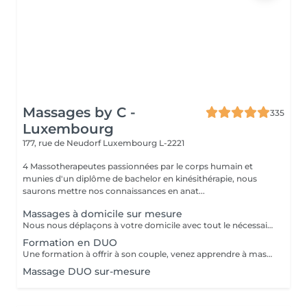
Massages by C -
335
Luxembourg
177, rue de Neudorf
Luxembourg L-2221
4 Massotherapeutes passionnées par le corps humain et
munies d'un diplôme de bachelor en kinésithérapie, nous
saurons mettre nos connaissances en anat...
Massages à domicile sur mesure
Nous nous déplaçons à votre domicile avec tout le nécessaire (table, serviettes, huile...) Déplacement à Luxembourg ville ou proche uniquement A noter que le massage durera entre 1h et 1h30 (selon votre réservation) après le temps de trajet. Ainsi si vous réservez pour 12h, prévoyez que le massage commence vers 12h30. Ce temps de trajet n'est pas facturé mais il est à prendre en compte dans le planning Merci de réserver ce service à domicile uniquement si vous souhaitez recevoir un massage dans le respect, aucune avance ou geste déplacé ne serait toléré.
Formation en DUO
Une formation à offrir à son couple, venez apprendre à masser votre conjoint/e et découvrir les secret pour un massage à la maison facile à mettre en place, à réaliser, et sans vous faire mal Programme: - La séance commencera par un massage en DUO de 45 minutes où l'on massera le plus de zones possibles pour que vous puissiez décider les quelles et quelles techniques vous préférez - Puis, sur la base de vos préférences, l'heure suivante sera dédiée à vous enseigner ces techniques à tous les 2 Ainsi, par exemple, si madame préfère le dos, alors monsieur apprendra à le lui masser, avant d'échanger les rôles Possibilité de repartir avec une table de massage pliante à installer chez vous pour 150€ Formation également possible entre amies
Massage DUO sur-mesure