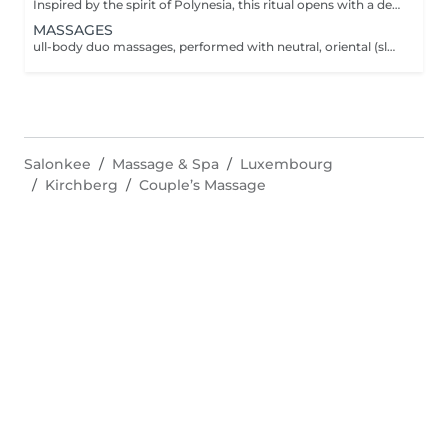
Inspired by the spirit of Polynesia, this ritual opens with a delicately scented sugar scrub infused with Tahitian Monoï. It continues with a rhythmic, enveloping massage performed generously forearm movements, stimulating energy points and offering deep relaxation and a feeling of total serenity. The treatment duration (90 min) includes preparation time, the integrated relaxation time within our treatments (10 min), as well as the time required to rinse/remove the product in the shower (10 min). All our rituals are accompanied by tea with its delicacies.
MASSAGES
ull-body duo massages, performed with neutral, oriental (slow, deep movements for a moment of pure well-being) or Polynesian oil (rhythmic and enveloping with fluid forearm movements), invite you on a journey of softness and harmony. or A facial massage that gently stimulates energy points and releases tension in the neck, or a personalized body massage targeting the areas of your choice, for deep and tailored relaxation. The treatment duration (30 min; 40 min; 60 min; 70 min or 90 min) includes preparation time as well as the integrated relaxation time within our treatments (10 min).
Salonkee
Massage & Spa
Luxembourg
Kirchberg
Couple’s Massage