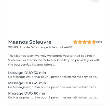
Maanos Soleuvre
883
195-197, Rue de Differdange
Soleuvre L-4437
The Maanos team warmly welcomes you to their cabinet in
Soleuvre, located in the Zolwereck Gallery. To provide you with
the best service Maanos offers...
Massage DUO 30 min
Ce Massage est prévu pour 2 personnes en même temps dans notre cabine DUO (2 cabines séparées aussi possible sur demande en arrivant). Les 2 massages seront Sur Mesure, en fonction des envies et des besoins de chacun.
Massage DUO 45 min
Ce Massage est prévu pour 2 personnes en même temps dans notre cabine DUO (2 cabines séparées aussi possible sur demande en arrivant). Les 2 massages seront Sur Mesure, en fonction des envies et des besoins de chacun.
Massage DUO 60 min
Ce Massage est prévu pour 2 personnes en même temps dans notre cabine DUO (2 cabines séparées aussi possible sur demande en arrivant). Les 2 massages seront Sur Mesure, en fonction des envies et des besoins de chacun.