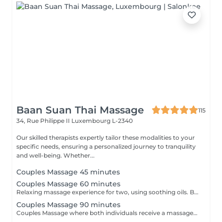
Baan Suan Thai Massage
115
34, Rue Philippe II
Luxembourg L-2340
Our skilled therapists expertly tailor these modalities to your
specific needs, ensuring a personalized journey to tranquility
and well-being. Whether...
Couples Massage 45 minutes
Couples Massage 60 minutes
Relaxing massage experience for two, using soothing oils. Both guests receive simultaneous treatments in a shared room, focusing on stress relief & comfort. *Price listed is per guest*
Couples Massage 90 minutes
Couples Massage where both individuals receive a massage simultaneously in the same room. This service is focused on relaxation and stress relief for couples. It's a practical way for partners to enjoy a massage experience together. 130 EUR per guest