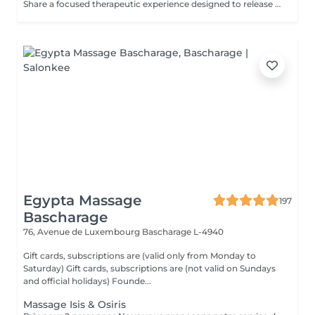
Share a focused therapeutic experience designed to release deep-seated tension and restore freedom of movement. Using slow, targeted pressure, this treatment works into deeper muscle layers and connective tissue, making it ideal for persistent tightness, physical strain, and active lifestyles.
Egypta Massage
197
Bascharage
76, Avenue de Luxembourg
Bascharage L-4940
Gift cards, subscriptions are (valid only from Monday to
Saturday) Gift cards, subscriptions are (not valid on Sundays
and official holidays) Founde...
Massage Isis & Osiris