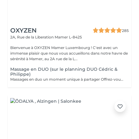
OXYZEN
285
2A, Rue de la Liberation
Mamer L-8425
Bienvenue à OXYZEN Mamer Luxembourg ! C'est avec un
immense plaisir que nous vous accueillons dans notre havre de
sérénité à Mamer, au 2A rue de la L...
Massage en DUO (sur le planning DUO Cédric &
Philippe)
Massages en duo un moment unique à partager Offrez-vous une expérience de bien-être à deux grâce à nos massages en duo, pensés pour créer complicité, détente et harmonie. Que ce soit avec votre partenaire, un proche ou un ami, profitez ensemble d'une parenthèse hors du temps où les tensions disparaissent et où l'énergie se renouvelle. Un massage en duo est aussi une idée cadeau idéale pour surprendre et faire plaisir. Déconseillé aux femmes enceintes. Pour en savoir plus, cliquez ici : https://www.oxyzen.lu/massages/massage-corps-duo.html Avertissement : Nos soins sont dédiés au bien-être et à la relaxation. Ils ne remplacent pas un suivi médical et ne relèvent pas de la kinésithérapie.