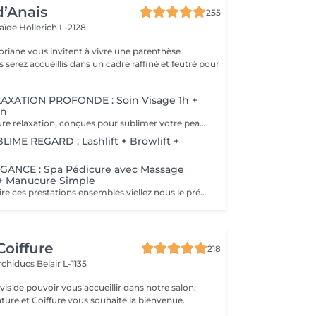
d’Anais
255
laïde
Hollerich L-2128
oriane vous invitent à vivre une parenthèse
XATION PROFONDE : Soin Visage 1h +
in
90 minutes de pure relaxation, conçues pour sublimer votre peau tout en relâchant les tensions du corps. Une Tisane détox vous sera offerte pour prolonger cet instant de douceur.
ME REGARD : Lashlift + Browlift +
ANCE : Spa Pédicure avec Massage
 + Manucure Simple
Si vous désirez faire ces prestations ensembles viellez nous le préciser en note lors de votre réservation. Un supplément vous sera demander si vous souhaiter un vernis simple ou semi-permanent.
Coiffure
218
Archiducs
Belair L-1135
s de pouvoir vous accueillir dans notre salon.
ture et Coiffure vous souhaite la bienvenue.