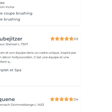
les
oin inclus
le coupe brushing
le brushing
ubejitzer
213
eaux
Steinsel L-7307
n et son équipe dans un cadre unique, inspiré par
llywoodien. C'est une équipe et une
ant q...
plet et Spa
Aquene
214
ternach
Dommeldange L-1453