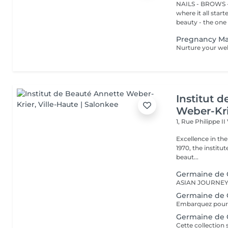
NAILS - BROWS -
where it all star
beauty - the one t
Pregnancy M
Institut 
Weber-Kr
1, Rue Philippe II
Excellence in the service of beau
1970, the institut
beaut...
Germaine de C
Germaine de 
Germaine de C