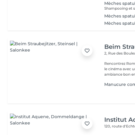
Mèches spatu
Shampooing et s
Mèches spatu
Mèches spatu
Beim Stra
2, Rue des Boul
Rencontrez Romai
le cinéma avec un décor ho
ambiance bon enf
Manucure com
Institut 
120, route d'Ech