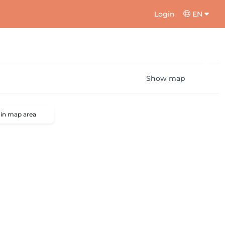
Login
EN
Show map
 in map area