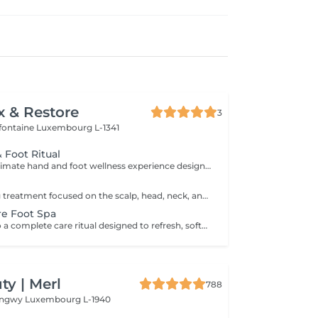
x & Restore
3
efontaine
Luxembourg L-1341
 Foot Ritual
Indulge in the ultimate hand and foot wellness experience designed to leave your skin feeling soft, nourished, and beautifully refreshed. Foot Treatment (45 min) Foot Spa Foot Scrub Foot Massage Warm Paraffin Treatment Hand Treatment (30 min) Hand Scrub Hand Massage Warm Paraffin Treatment This luxurious treatment combines exfoliation, massage, and the soothing warmth of paraffin to soften the skin, promote relaxation, and provide lasting comfort for tired hands and feet.
A deeply relaxing treatment focused on the scalp, head, neck, and overall well-being. Gentle massage techniques help relieve tension, stimulate circulation, and promote a soothing sense of relaxation while nourishing the scalp and hair. The treatment includes a relaxing scalp massage, hair wash, and blow dry. Ideal for reducing stress, easing tension, and enjoying a moment of complete relaxation.
re Foot Spa
Treat your feet to a complete care ritual designed to refresh, soften, and restore comfort. This treatment combines a soothing foot soak, exfoliating scrub, nourishing mask, paraffin treatment, and relaxing foot massage to leave your feet feeling smooth, refreshed, and revitalised. Ideal for tired feet in need of extra care and attention.
y | Merl
788
Longwy
Luxembourg L-1940