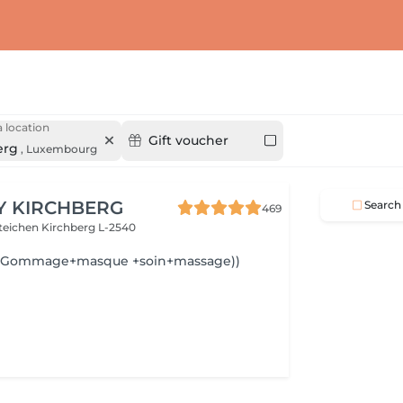
 location
Gift voucher
erg
,
Luxembourg
Y KIRCHBERG
Search
469
steichen
Kirchberg L-2540
e(Gommage+masque +soin+massage))