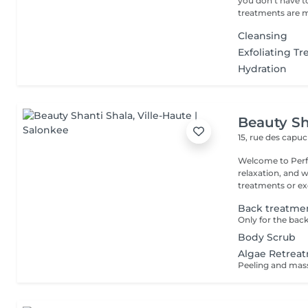
you don't have to 
treatments are m
Cleansing
Exfoliating T
Hydration
Beauty Sh
15, rue des capu
Welcome to Perfe
relaxation, and well-being! Whether you
treatments or exc
Back treatme
Body Scrub
Algae Retrea