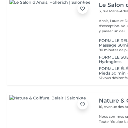
Le Salon 
3, rue Marie-Ade
Anais, Laura et D
d'exception. Vous serez accueillis dans un cadre raffiné et feutré pour
y passer un déli...
FORMULE RELA
Massage 30m
FORMULE SUBLI
Hydragloss
FORMULE ÉLÉG
Pieds 30 min
Nature & 
16, Avenue des 
Nous sommes ravi
Toute l'équipe Na