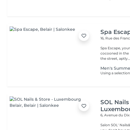
Spa Esca
16, Rue des Fran
Spa Escape, you
cocooned in the r
the street, aptly..
Men's Summe
SOL Nails 
Luxembou
6, Avenue du Di
Salon SOL' Nails