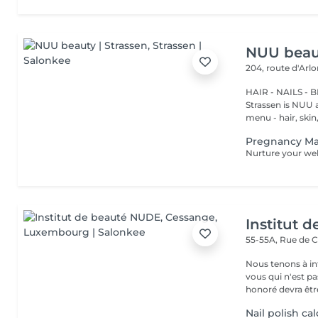
NUU beaut
204, route d'Arl
HAIR - NAILS - 
Strassen is NUU a
menu - hair, skin, 
Pregnancy M
Institut 
55-55A, Rue de 
Nous tenons à in
vous qui n'est pa
honoré devra être
Nail polish ca