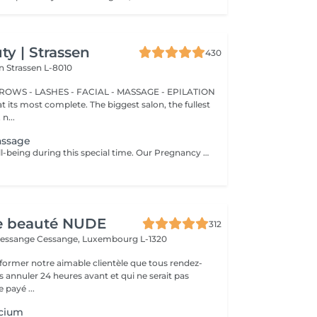
y | Strassen
430
on
Strassen L-8010
BROWS - LASHES - FACIAL - MASSAGE - EPILATION
t its most complete. The biggest salon, the fullest
n...
assage
Nurture your well-being during this special time. Our Pregnancy Massage is a gentle, relaxing treatment designed to reduce muscle tension, improve circulation, and ease discomfort commonly experienced during pregnancy. Soft, flowing techniques and comfortable side-lying positioning provide deep relaxation without placing pressure on the abdomen. Hypoallergenic, unscented oils are used to care for sensitive skin and maintain comfort throughout the session. This massage helps relieve tension in the lower back and shoulders, reduces swelling and heaviness in the legs, improves overall circulation, and promotes a sense of ease and balance in the body. This treatment is performed only with the approval of your doctor.
de beauté NUDE
312
Cessange
Cessange, Luxembourg L-1320
former notre aimable clientèle que tous rendez-
s annuler 24 heures avant et qui ne serait pas
 payé ...
lcium