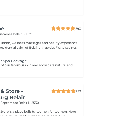
pe
290
ciscaines
Belair L-1539
r urban, wellness massages and beauty experience
esidential calm of Belair on rue des Franciscaines,
.
r Spa Package
Using a selection of our fabulous skin and body care natural and organic products, we provide you with a Kanzu foot bath and massage while you sip on a thyme and cucumber Sparkling Water concoction (optional). Then feel the tension and stress melt away from your face, neck, shoulders and scalp as you lay back and experience an upper body massage followed by an intoxicating, hot-towel face treatment ending with a calming hair and scalp massage.
& Store -
253
rg Belair
x Septembre
Belair L-2550
&Store is a place built by women for women. Here