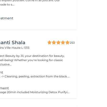
explain yourself. Come in as you are. Our
ade to s...
reatment
anti Shala
253
cins
Ville-Haute L-1313
ct Beauty by Jil, your destination for beauty,
're looking for classic
lusive...
nt
Only for the back -> Cleaning, peeling, extraction from the black points & pimples, massage 10min and mask 10min
tment
Peeling and massage 20min included Moisturizing Detox Purifying Stimulant