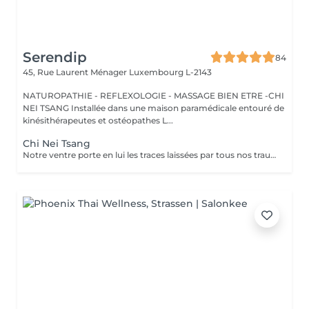
Serendip
84
45, Rue Laurent Ménager
Luxembourg L-2143
NATUROPATHIE - REFLEXOLOGIE - MASSAGE BIEN ETRE -CHI
NEI TSANG Installée dans une maison paramédicale entouré de
kinésithérapeutes et ostéopathes L...
Chi Nei Tsang
Notre ventre porte en lui les traces laissées par tous nos traumatismes et nos secrets les plus intimes. Le Chi Nei Tsang, branche du Qi Gong, consiste justement à masser en profondeur l'abdomen pour y libérer les énergies négatives." L'objectif de ce massage ? Libérer les blocages énergétiques, réduire les tensions et favoriser la circulation de l'énergie vitale, ou "chi", dans le corps. En médecine traditionnelle chinoise, le ventre est vu comme l'organe du pur et de l'impur, ce qui peut créer des blocages énergétiques. Cette méthode permet d'améliorer le bien-être général de notre corps et de notre esprit par la stimulation de points d'énergie. En plus d'agir sur les émotions, le massage peut également aider à détendre les muscles et à soulager les troubles digestifs comme les ballonnements, la constipation, les douleurs abdominales, Ne convient pas aux femme enceintes