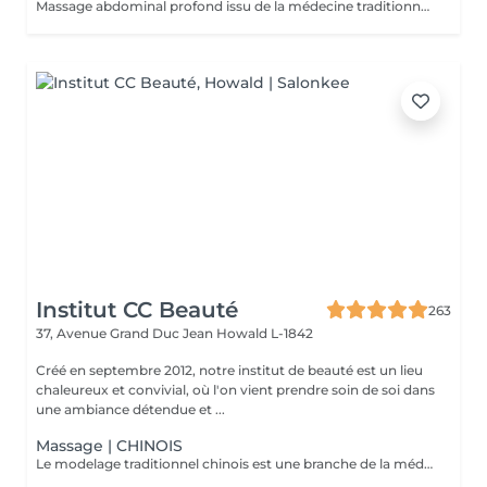
Massage abdominal profond issu de la médecine traditionnelle chinoise aidant à libérer les tensions du ventre et à retrouver légèreté et équilibre.
Institut CC Beauté
263
37, Avenue Grand Duc Jean
Howald L-1842
Créé en septembre 2012, notre institut de beauté est un lieu
chaleureux et convivial, où l'on vient prendre soin de soi dans
une ambiance détendue et ...
Massage | CHINOIS
Le modelage traditionnel chinois est une branche de la médecine traditionnelle chinoise, inspiré de l'acupuncture. Il est pratiqué en stimulant notamment les points d'acupuncture sur la totalité du corps, il vous procurera une sensation de bien-être en équilibrant les énergies et améliora les douleurs dorsales ainsi que l'évacuation du stress.