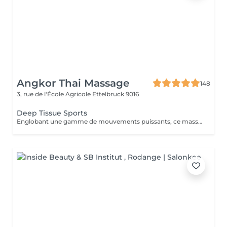
Angkor Thai Massage
148
3, rue de l'École Agricole
Ettelbruck 9016
Deep Tissue Sports
Englobant une gamme de mouvements puissants, ce massage revigorant combine un massage suédois classique avec des techniques de compression et de points de déclenchement pour réduire la douleur. Réchauffant le corps, il stimule les muscles des cuisses, des épaules, des bras et du dos. Idéal pour les sportifs et les personnes souffrant de tensions