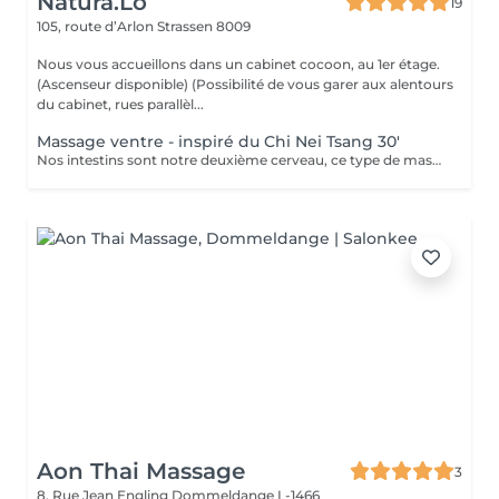
Natura.Lo
19
105, route d’Arlon
Strassen 8009
Nous vous accueillons dans un cabinet cocoon, au 1er étage.
(Ascenseur disponible) (Possibilité de vous garer aux alentours
du cabinet, rues parallèl...
Massage ventre - inspiré du Chi Nei Tsang 30'
Nos intestins sont notre deuxième cerveau, ce type de massage réorganise et redynamise vos organes. Moment de reconnexion avec soi. (Ne convient pas aux femmes enceintes, ni aux personnes ayant reçu une opération récente au niveau digestif) Chèque cadeau disponible (Montant de votre choix, celui-ci est à indiquer lors de votre demande)
Aon Thai Massage
3
8, Rue Jean Engling
Dommeldange L-1466