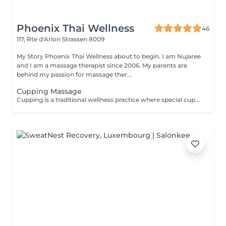
Phoenix Thai Wellness
46
117, Rte d'Arlon
Strassen 8009
My Story Phoenix Thai Wellness about to begin. I am Nujaree
and I am a massage therapist since 2006. My parents are
behind my passion for massage ther...
Cupping Massage
Cupping is a traditional wellness practice where special cups are placed on the skin for a few minutes to create a gentle suction. This technique is designed to help release tension, promote deep relaxation, and enhance overall well-being, serving as a wonderful complement to a deep-tissue massage experience.