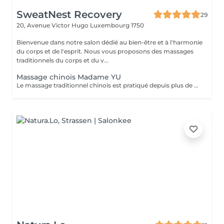
SweatNest Recovery
29
20, Avenue Victor Hugo
Luxembourg 1750
Bienvenue dans notre salon dédié au bien-être et à l'harmonie
du corps et de l'esprit. Nous vous proposons des massages
traditionnels du corps et du v...
Massage chinois Madame YU
Le massage traditionnel chinois est pratiqué depuis plus de 2 000 ans. Cette pratique ancestrale vise à libérer la circulation de l'énergie dans le corps. Différentes techniques permettent de rétablir une bonne santé, notamment le pétrissage, le roulement et la pression profonde appliquée sur des points précis. Le massage chinois contribue également au bien-être général grâce à des tapotements et des pressions le long des méridiens et des points d'acupuncture. Le massage chinois se pratique généralement à travers les vêtements ou un tissu, et nécessite le port de vêtements amples, souples et légers. Il est donc recommandé de porter une tenue confortable et ample (y compris les sous-vêtements). Le travail vise à aider chacun à atteindre un équilibre et un bien-être optimal. Chaque personne étant unique, la praticienne adapte ses techniques de massage aux besoins spécifiques de chacun. Le massage chinois: - débloque les méridiens et améliorer la circulation sanguine - harmonise les fonctions organiques - soulage les tensions musculaires - renforce le système immunitaire - lubrifie les articulations - détend le corps et l'esprit.