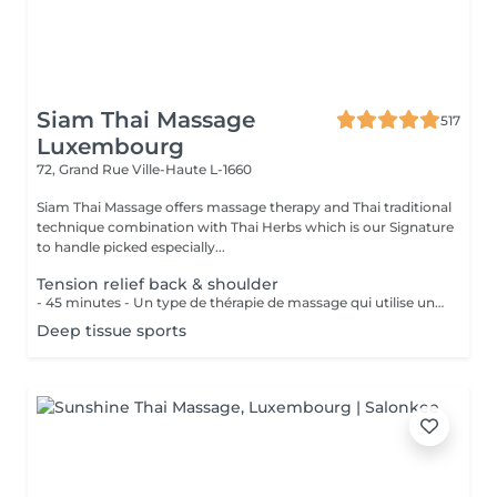
Siam Thai Massage
517
Luxembourg
72, Grand Rue
Ville-Haute L-1660
Siam Thai Massage offers massage therapy and Thai traditional
technique combination with Thai Herbs which is our Signature
to handle picked especially...
Tension relief back & shoulder
- 45 minutes - Un type de thérapie de massage qui utilise une pression ferme et des mouvements lents pour atteindre les couches les plus profondes du muscle. Il est utilisé pour les douleurs musculaires, raideur de la nuque et du haut du dos, les lombalgies et les jambes et épaules endolories.
Deep tissue sports