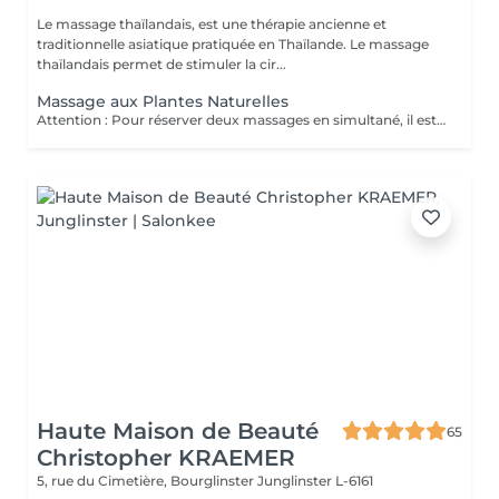
Le massage thaïlandais, est une thérapie ancienne et
traditionnelle asiatique pratiquée en Thaïlande. Le massage
thaïlandais permet de stimuler la cir...
Massage aux Plantes Naturelles
Attention : Pour réserver deux massages en simultané, il est nécessaire de procéder à deux réservations séparées. Ajouter deux services dans une seule réservation entraînera la programmation des rendez-vous l'un après l'autre, et non en même temps. Si besoin, vous pouvez également nous contacter par téléphone au 691 603 983. Merci !
Haute Maison de Beauté
65
Christopher KRAEMER
5, rue du Cimetière, Bourglinster
Junglinster L-6161