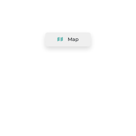
Map
Company
Support
Team
&
Careers
Information for salons
Legal