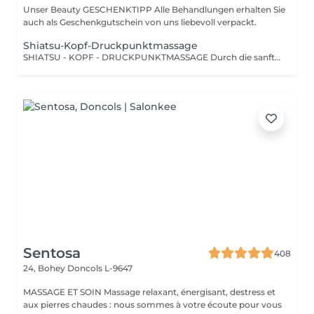
Unser Beauty GESCHENKTIPP Alle Behandlungen erhalten Sie
auch als Geschenkgutschein von uns liebevoll verpackt.
Shiatsu-Kopf-Druckpunktmassage
SHIATSU - KOPF - DRUCKPUNKTMASSAGE Durch die sanfte Stimulation bestimmter Druckpunkte und Energiebahnen werden Blockaden gelöst und der Energiefluss im Körper wiederhergestellt.
Sentosa
408
24, Bohey
Doncols L-9647
MASSAGE ET SOIN Massage relaxant, énergisant, destress et
aux pierres chaudes : nous sommes à votre écoute pour vous