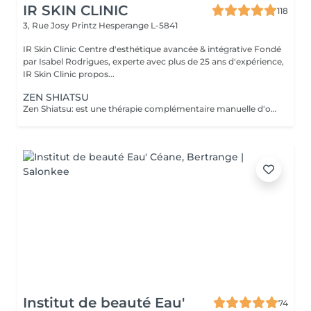
IR SKIN CLINIC
118
3, Rue Josy Printz
Hesperange L-5841
IR Skin Clinic Centre d'esthétique avancée & intégrative Fondé
par Isabel Rodrigues, experte avec plus de 25 ans d'expérience,
IR Skin Clinic propos...
ZEN SHIATSU
Zen Shiatsu: est une thérapie complémentaire manuelle d'origine japonaise, proche de l'acupuncture mais sans aiguilles. C'est une forme de massage, qui équilibre le yin et le yang et stimule ainsi les forces d'autorégulation naturelles du corps. Elle se base sur les méridiens connus dans la Médecine Traditionnelle Chinoise (MTC).
Institut de beauté Eau'
74