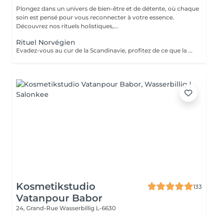
Plongez dans un univers de bien-être et de détente, où chaque
soin est pensé pour vous reconnecter à votre essence.
Découvrez nos rituels holistiques,...
Rituel Norvégien
Evadez-vous au cur de la Scandinavie, profitez de ce que la nature a, à vous offrir Une parenthèse végétale très inspirante pour déconnecter et se reconnecter Véritable moment de relaxation complète. Sauna infrarouge, Massage shiatsu, bol d'air jacquier, douche. Onction du huiles précieuses, hammam crânien et facial, bains rythmés avec méditation guidée, exercices de sophrologie, shampooing, pose de masque et massage crânien, rituel de la cascade, rinçage à l'infusion de plantes et pulvérisation d'hydrolats qui clôturent le soin. Ne comprend pas le séchage des cheveux.
Kosmetikstudio
133
Vatanpour Babor
24, Grand-Rue
Wasserbillig L-6630