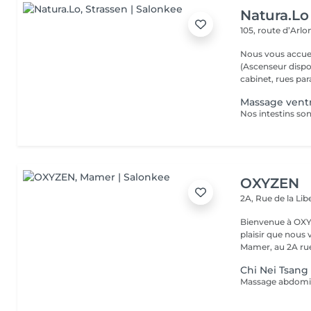
Natura.Lo
105, route d’Arl
Nous vous accuei
(Ascenseur disponible) (Possibilité de vous gare
cabinet, rues paral
Massage ventre
OXYZEN
2A, Rue de la Lib
Bienvenue à OXYZEN Mam
plaisir que nous 
Mamer, au 2A rue 
Chi Nei Tsan