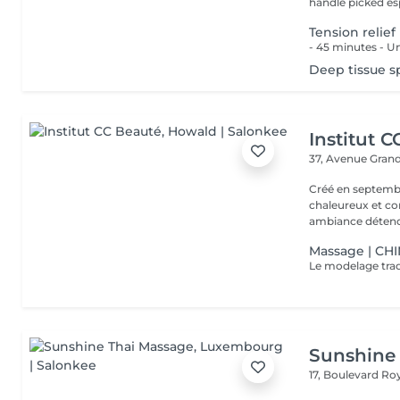
handle picked esp
Tension relie
Deep tissue s
Institut 
37, Avenue Gran
Créé en septembre
chaleureux et con
ambiance détendu
Massage | CH
Sunshine
17, Boulevard Ro