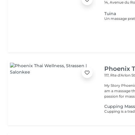
14, Avenue du Ro
Tuina
Phoenix T
117, Rte d'Arlon
S
My Story Phoenix
am a massage the
passion for massa
Cupping Mas