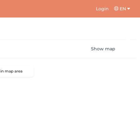
Login
EN
Show map
 in map area