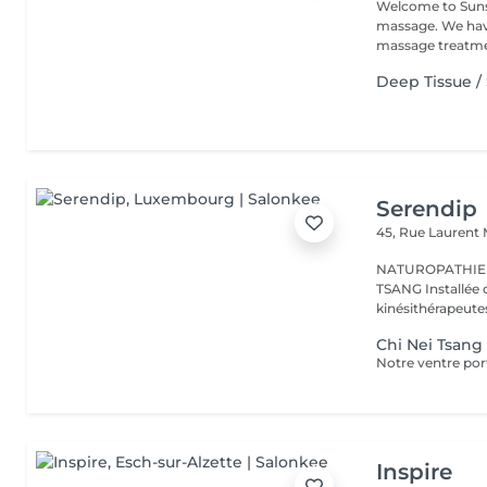
Welcome to Sunsh
massage. We hav
massage treatmen
Deep Tissue /
Serendip
45, Rue Laurent
NATUROPATHIE -
TSANG Installée dans une maison paramédicale entouré de
kinésithérapeutes
Chi Nei Tsang
Inspire