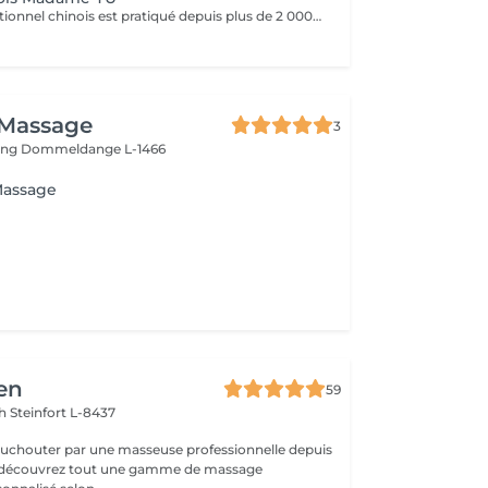
Le massage traditionnel chinois est pratiqué depuis plus de 2 000 ans. Cette pratique ancestrale vise à libérer la circulation de l'énergie dans le corps. Différentes techniques permettent de rétablir une bonne santé, notamment le pétrissage, le roulement et la pression profonde appliquée sur des points précis. Le massage chinois contribue également au bien-être général grâce à des tapotements et des pressions le long des méridiens et des points d'acupuncture. Le massage chinois se pratique généralement à travers les vêtements ou un tissu, et nécessite le port de vêtements amples, souples et légers. Il est donc recommandé de porter une tenue confortable et ample (y compris les sous-vêtements). Le travail vise à aider chacun à atteindre un équilibre et un bien-être optimal. Chaque personne étant unique, la praticienne adapte ses techniques de massage aux besoins spécifiques de chacun. Le massage chinois: - débloque les méridiens et améliorer la circulation sanguine - harmonise les fonctions organiques - soulage les tensions musculaires - renforce le système immunitaire - lubrifie les articulations - détend le corps et l'esprit.
 Massage
3
ling
Dommeldange L-1466
Massage
en
59
ch
Steinfort L-8437
ouchouter par une masseuse professionnelle depuis
et découvrez tout une gamme de massage