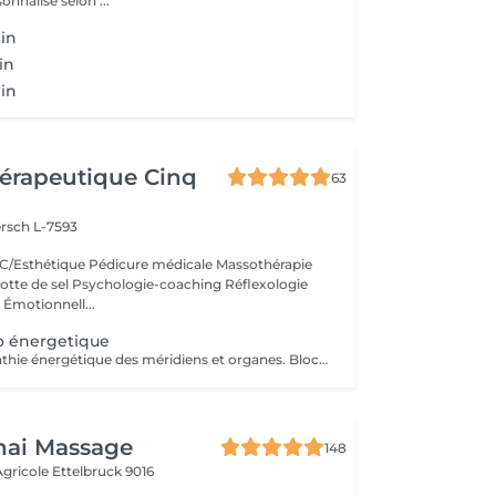
nnalisé selon ...
in
in
in
érapeutique Cinq
63
rsch L-7593
/Esthétique Pédicure médicale Massothérapie
otte de sel Psychologie-coaching Réflexologie
 Émotionnell...
o énergetique
Massage ostéopathie énergétique des méridiens et organes. Blocage de l'auto-guérison et du mieux-être. Prise en charge phytotherapeutique associé.
hai Massage
148
 Agricole
Ettelbruck 9016