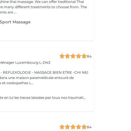
ine thai massage. We can offer traditional Thai
e many different treatments to choose from. The
ts are ...
 Sport Massage
84
 Ménager
Luxembourg L-2143
 REFLEXOLOGIE - MASSAGE BIEN ETRE -CHI NEI
 et ostéopathes L...
Notre ventre porte en lui les traces laissées par tous nos traumatismes et nos secrets les plus intimes. Le Chi Nei Tsang, branche du Qi Gong, consiste justement à masser en profondeur l'abdomen pour y libérer les énergies négatives." L'objectif de ce massage ? Libérer les blocages énergétiques, réduire les tensions et favoriser la circulation de l'énergie vitale, ou "chi", dans le corps. En médecine traditionnelle chinoise, le ventre est vu comme l'organe du pur et de l'impur, ce qui peut créer des blocages énergétiques. Cette méthode permet d'améliorer le bien-être général de notre corps et de notre esprit par la stimulation de points d'énergie. En plus d'agir sur les émotions, le massage peut également aider à détendre les muscles et à soulager les troubles digestifs comme les ballonnements, la constipation, les douleurs abdominales, Ne convient pas aux femme enceintes
84