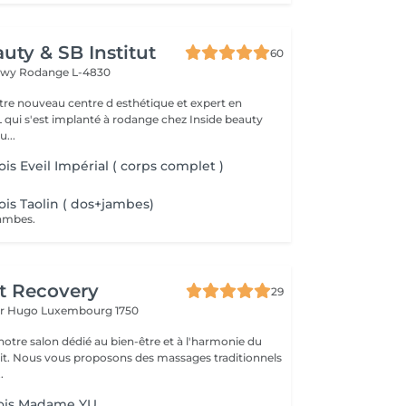
uty & SB Institut
60
ngwy
Rodange L-4830
otre nouveau centre d esthétique et expert en
L qui s'est implanté à rodange chez Inside beauty
u...
is Eveil Impérial ( corps complet )
is Taolin ( dos+jambes)
ambes.
t Recovery
29
or Hugo
Luxembourg 1750
otre salon dédié au bien-être et à l'harmonie du
prit. Nous vous proposons des massages traditionnels
.
ois Madame YU