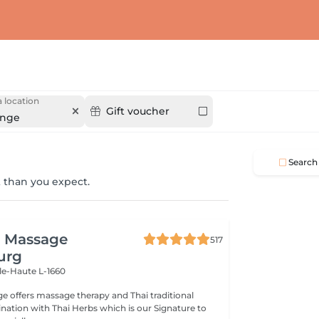
 location
Gift voucher
ange
Search
 than you expect.
i Massage
517
urg
lle-Haute L-1660
e offers massage therapy and Thai traditional
ation with Thai Herbs which is our Signature to