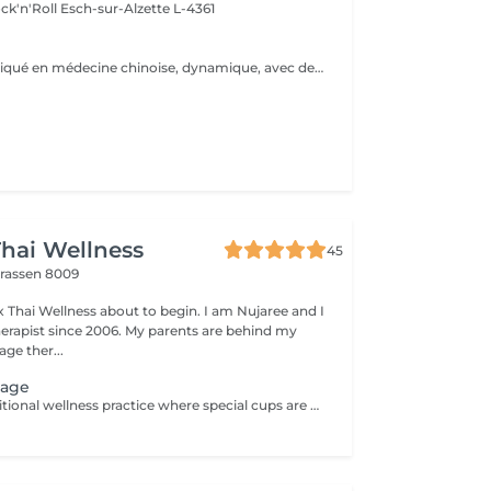
ck'n'Roll
Esch-sur-Alzette L-4361
Un massage pratiqué en médecine chinoise, dynamique, avec des manuvres visant à libérer les blocages énergétiques. Il fait circuler le Chi dans le corps et l'esprit pour atteindre un état de profonde relaxation.
hai Wellness
45
trassen 8009
 Thai Wellness about to begin. I am Nujaree and I
rapist since 2006. My parents are behind my
ge ther...
sage
Cupping is a traditional wellness practice where special cups are placed on the skin for a few minutes to create a gentle suction. This technique is designed to help release tension, promote deep relaxation, and enhance overall well-being, serving as a wonderful complement to a deep-tissue massage experience.