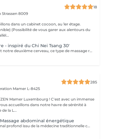
18
on
Strassen 8009
llons dans un cabinet cocoon, au 1er étage.
r aux alentours du
lèl...
 - inspiré du Chi Nei Tsang 30'
Nos intestins sont notre deuxième cerveau, ce type de massage réorganise et redynamise vos organes. Moment de reconnexion avec soi. (Ne convient pas aux femmes enceintes, ni aux personnes ayant reçu une opération récente au niveau digestif) Chèque cadeau disponible (Montant de votre choix, celui-ci est à indiquer lors de votre demande)
285
eration
Mamer L-8425
er Luxembourg ! C'est avec un immense
vous accueillons dans notre havre de sérénité à
de la L...
g Massage abdominal énergétique
Massage abdominal profond issu de la médecine traditionnelle chinoise aidant à libérer les tensions du ventre et à retrouver légèreté et équilibre.