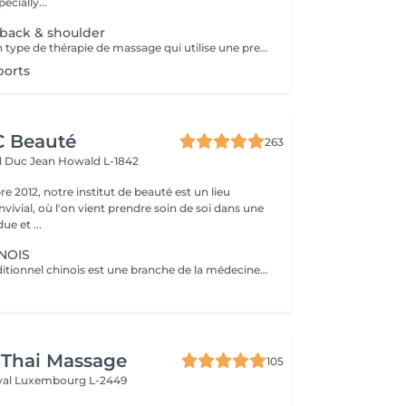
ecially...
f back & shoulder
- 45 minutes - Un type de thérapie de massage qui utilise une pression ferme et des mouvements lents pour atteindre les couches les plus profondes du muscle. Il est utilisé pour les douleurs musculaires, raideur de la nuque et du haut du dos, les lombalgies et les jambes et épaules endolories.
ports
CC Beauté
263
d Duc Jean
Howald L-1842
 2012, notre institut de beauté est un lieu
vivial, où l'on vient prendre soin de soi dans une
e et ...
INOIS
Le modelage traditionnel chinois est une branche de la médecine traditionnelle chinoise, inspiré de l'acupuncture. Il est pratiqué en stimulant notamment les points d'acupuncture sur la totalité du corps, il vous procurera une sensation de bien-être en équilibrant les énergies et améliora les douleurs dorsales ainsi que l'évacuation du stress.
 Thai Massage
105
yal
Luxembourg L-2449