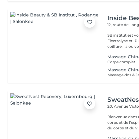
Inside Bea
12, route de Lo
SB institut est v
Électrolyse et IP
coiffure , la ou vo
Massage Chino
Corps complet
Massage Chino
Massage dos & J
SweatNes
20, Avenue Vict
Bienvenue dans n
corps et de l'es
du corps et du v..
Massage chin