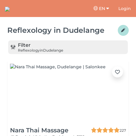
EN
Login
Reflexology
in
Dudelange
Filter
Reflexology
in
Dudelange
Nara Thai Massage
227