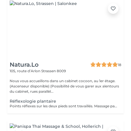
Natura.Lo
18
105, route d’Arlon
Strassen 8009
Nous vous accueillons dans un cabinet cocoon, au 1er étage.
(Ascenseur disponible) (Possibilité de vous garer aux alentours
du cabinet, rues parallèl...
Réflexologie plantaire
Points réflexes sur les deux pieds sont travaillés. Massage par pression sur toutes les zones de vos pieds, utilisation avec du talc. Chèque cadeau disponible (Montant de votre choix, celui-ci est à indiquer lors de votre demande)