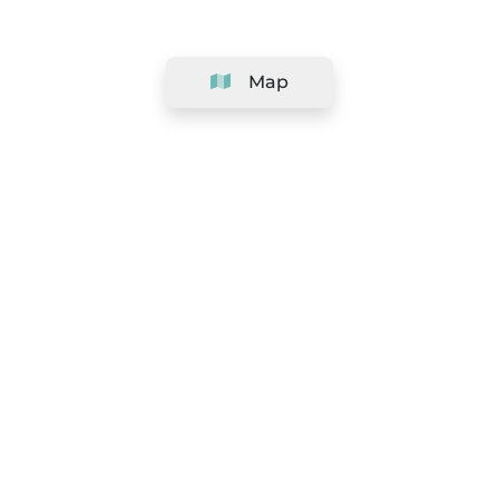
Map
Company
Support
Team
&
Careers
Information for salons
Legal
Exercise withdrawal right
Terms and conditions