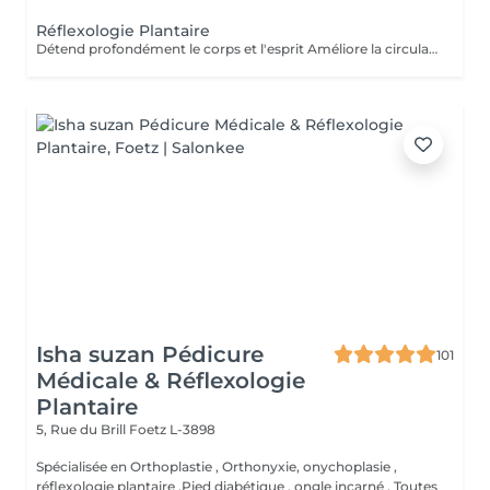
Réflexologie Plantaire
Détend profondément le corps et l'esprit Améliore la circulation sanguine et lymphatique Aide à éliminer les tensions et les blocages énergétiques Renforce le système immunitaire Idéal pour : se ressourcer, apaiser le mental et réharmoniser le corps naturellement
Isha suzan Pédicure
101
Médicale & Réflexologie
Plantaire
5, Rue du Brill
Foetz L-3898
Spécialisée en Orthoplastie , Orthonyxie, onychoplasie ,
réflexologie plantaire ,Pied diabétique , ongle incarné , Toutes