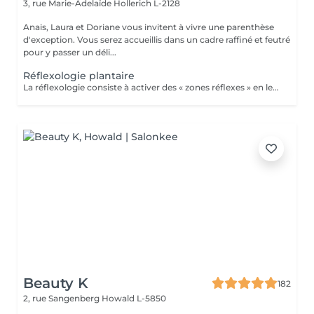
3, rue Marie-Adelaïde
Hollerich L-2128
Anais, Laura et Doriane vous invitent à vivre une parenthèse
d'exception. Vous serez accueillis dans un cadre raffiné et feutré
pour y passer un déli...
Réflexologie plantaire
La réflexologie consiste à activer des « zones réflexes » en les massant du bout du doigt. Afin de soulager des douleurs à distance et rééquilibrer diverses fonctions vitales. Dans le cas de la réflexologie plantaire, ces fameuses zones sont situées au niveau des pieds. Les réflexologues considèrent qu'elles sont toutes associées à un organe, une partie du corps ou encore à une glande précise. La carte de réflexologie plantaire est vraiment très détaillée !
Beauty K
182
2, rue Sangenberg
Howald L-5850