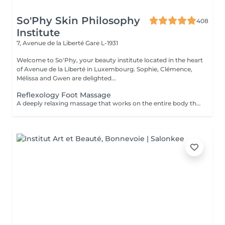
So'Phy Skin Philosophy
408
Institute
7, Avenue de la Liberté
Gare L-1931
Welcome to So'Phy, your beauty institute located in the heart
of Avenue de la Liberté in Luxembourg. Sophie, Clémence,
Mélissa and Gwen are delighted...
Reflexology Foot Massage
A deeply relaxing massage that works on the entire body through specific pressure points located on the feet. Through targeted pressure, this treatment helps release tension, stimulate the body's natural functions and promote an overall sense of balance. It provides deep relaxation, enhances the feeling of lightness and helps calm both body and mind. An ideal moment to release accumulated tension, reconnect and restore a sense of overall well-being.