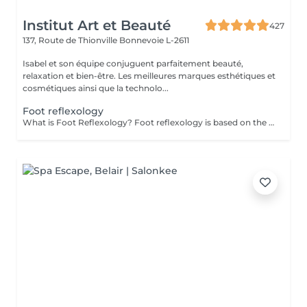
Institut Art et Beauté
427
137, Route de Thionville
Bonnevoie L-2611
Isabel et son équipe conjuguent parfaitement beauté,
relaxation et bien-être. Les meilleures marques esthétiques et
cosmétiques ainsi que la technolo...
Foot reflexology
What is Foot Reflexology? Foot reflexology is based on the principle that the feet are a miniature representation of the human body. Each nerve ending corresponds to an organ or a part of the body. When an organ is not functioning properly, the flow of vital energy is obstructed, which is reflected and felt in the feet. Objectives of Foot Reflexology The goal of reflexology is to stimulate the body's self-regulation capabilities. Dynamic pressure applied to a specific area (reflex zone) induces a therapeutic effect on the corresponding organ. Therapeutic Indications Reflexology is recommended for functional disorders such as: Stress management Back pain Digestive issues Migraines Sleep disorders Sinusitis Menstrual pain Urinary disorders Joint pain Benefits of Foot Reflexology By working on reflex points, reflexology can: Restore energy flow Improve energy circulation and release energy throughout the body Enhance blood circulation Restore proper functioning of organs, the nervous system, and glands Rebalance the sympathetic and parasympathetic nervous systems Provide physical and psychological relaxation