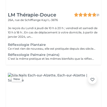
LM Thérapie-Douce
21
26A, rue de Schifflange
Kayl L-3676
Je reçois du Lundi à jeudi de 10 h à 20 h ; vendredi et samedi de
10 h à 18 h ; En cas de déplacement à votre domicile, à partir de
janvier 2024, un...
Réflexologie Plantaire
Ce n'est rien de nouveau, elle est pratiquée depuis des siècles, en Egypte, Tibet et Chine ; C'est une Technique manuelle, naturelle et sans danger. Elle ne guérit pas mais par une stimulation des zones réflexes, nous aidons l'organisme à un bon fonctionnement : urinaire, respiratoire, digestif, endocrinien et osseux. Le Pied est le corps en miniature. Nous pouvons constater que chaque zone est reliée à des organes précis du corps et par l'action du toucher, le corps va recevoir une information et va le transmettre au système nerveux. C'est une médecine ou thérapie douce utilisée pour relâcher les tensions du corps en utilisant le massage ou des pressions sur le pied ! C'est pourquoi nous parlerons d'Aide et d'Accompagnement
Réflexologie Palmaire (mains)
C'est la même pratique et les mêmes bienfaits que la réflexologie des pieds ; "de plus c est très bénéfique pour les douleurs des articulations des mains , et pour ceux qui ont de l 'arthrose également..." contre indication : Femmes enceintes (- de 3 mois) ; pacemaker, thrombose, cancer et Fièvre.
New