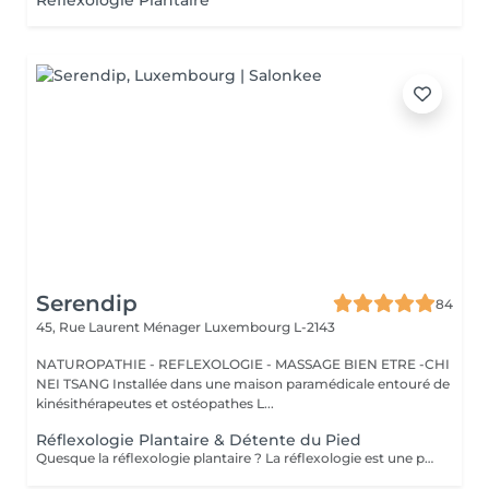
Réflexologie Plantaire
Serendip
84
45, Rue Laurent Ménager
Luxembourg L-2143
NATUROPATHIE - REFLEXOLOGIE - MASSAGE BIEN ETRE -CHI
NEI TSANG Installée dans une maison paramédicale entouré de
kinésithérapeutes et ostéopathes L...
Réflexologie Plantaire & Détente du Pied
Quesque la réflexologie plantaire ? La réflexologie est une pratique manuelle ancestrale qui stimule la capacité de tout être humain à l'auto-guérison. La réflexologie a pour objectif de stimuler les capacités d'auto régulation du corps. Ainsi, la pression dynamique exercée sur une zone spécifique (zone réflexe) provoque un effet thérapeutique sur l 'organe correspondant.. La réflexologie est indiquée concernant les troubles d'ordre fonctionnel : gestion du stress, maux de dos, troubles digestifs, migraines, troubles du sommeil, sinusite, douleurs de règles, trouble urinaire, douleurs articulaires... En travaillant sur les points réflexes on peut : . Rétablir le mouvement énergétique . Dissoudre les cristaux qui entravent la circulation énergétique et libérer ainsi l'énergie à travers l'organisme . Améliorer la circulation sanguine . Rétablir le bon fonctionnement organique ,nerveux et glandulaire . Rééquilibrer l'ortho et le parasympathique . Relaxation physique et psychologique Attention il n'y as pas de diagnostic , ce ne sont que des bilans énergétiques .