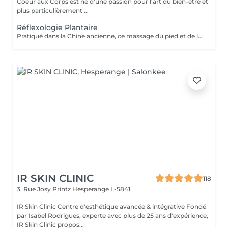
Coeur aux Corps est né d'une passion pour l'art du bien-être et
plus particulièrement ...
Réflexologie Plantaire
Pratiqué dans la Chine ancienne, ce massage du pied et de la voûte plantaire utilise le processus d'auto-guérison. Il soulage, énergise et harmonise le corps par des pressions localisées sur les pieds. Un massage qui fait écho dans le corps entier.
IR SKIN CLINIC
118
3, Rue Josy Printz
Hesperange L-5841
IR Skin Clinic Centre d'esthétique avancée & intégrative Fondé
par Isabel Rodrigues, experte avec plus de 25 ans d'expérience,
IR Skin Clinic propos...