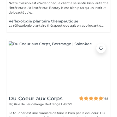
Notre mission est d'aider chaque client à se sentir bien, autant à
l'intérieur qu'à l'extérieur. Beauty K est bien plus qu'un institut
de beauté ; c'e...
Réflexologie plantaire thérapeutique
La réflexologie plantaire thérapeutique agit en appliquant des pressions précises sur les pieds selon un protocole structuré, visant à rééquilibrer les systèmes endocrinien, nerveux, lymphatique, digestif et respiratoire. Ce soin aide à libérer les tensions et à réduire le stress, souvent à l'origine de divers déséquilibres physiques et psychiques. En stimulant la circulation sanguine et lymphatique, il favorise une meilleure oxygénation et l'élimination des toxines. Certaines zones réflexes peuvent être sensibles : cela indique un besoin de rééquilibrage. Ce soin global favorise l'harmonie entre corps et esprit, aidant à restaurer la vitalité et le bien-être général.
Du Coeur aux Corps
168
117, Rue de Leudelange
Bertrange L-8079
Le toucher est une manière de faire le bien par la douceur. Du