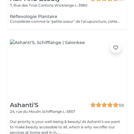
7, Rue des Trois Cantons
Wickrange L-3980
Réflexologie Plantaire
Considérée comme la "petite soeur" de l'acupuncture, cette thérapie en médecine parallèle a pour but la prévention de la maladie, de malaises et de soulager sinon éradiquer les problèmes existants. Elle permet une approche différente et complémentaire de la médecine allopathique. Elle permet un traitement de fond. Les pressions, respirations agissent sur toutes les fonctions et organes du corps tout entier. Pour tous âges à "Consommer sans modération"
Ashanti'S
120
24, rue du Moulin
Schifflange L-3857
Our priority is your well-being & beauty! At Ashanti's we want
to make beauty accessible to all, which is why we offer our
services at home and in in...