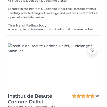
41, Rue de la Libération
Dudelange L-3510
Located in the heart of Dudelange, Nara Thai Massage offers a
carefully selected range of massage and wellness treatments in
a peaceful and elegant se...
Thai Hand Reflexology
A relaxing hand treatment using traditional pressure techniques applied to specific points of the hands. Ideal for tired, overworked hands and anyone who spends long hours typing, writing, or using handheld devices.
Institut de Beauté
178
Corinne Delfel
192, rue du Parc
Dudelange L-3542