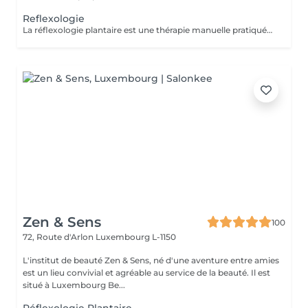
Reflexologie
La réflexologie plantaire est une thérapie manuelle pratiquée sur les pieds. Chaque partie du pied est reliée à travers le système nerveux à différents organes du corps. Au total, il existe 7200 terminaisons nerveuses au niveau des deux pieds, on peut donc traiter différents organes en appliquant une légère pression au niveau des pieds.
Zen & Sens
100
72, Route d'Arlon
Luxembourg L-1150
L'institut de beauté Zen & Sens, né d'une aventure entre amies
est un lieu convivial et agréable au service de la beauté. Il est
situé à Luxembourg Be...