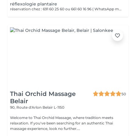
réflexologie plantaire
réservation chez : 691 60 25 60 ou 661 60 16 96 ( WhatsApp msg ) La réflexologie plantaire est un massage des pieds basé sur le principe que chaque zone du pied correspond à un organe ou une partie du corps. Par des pressions ciblées sur ces points réflexes, elle vise à rééquilibrer l'organisme, favoriser la détente et stimuler les fonctions naturelles du corps.
Thai Orchid Massage
50
Belair
90, Route d'Arlon
Belair L-1150
Welcome to Thai Orchid Massage, where tradition meets
relaxation. If you've been searching for an authentic Thai
massage experience, look no further....