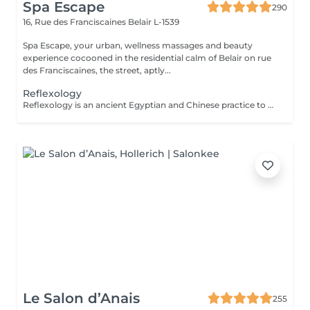
Spa Escape
290
16, Rue des Franciscaines
Belair L-1539
Spa Escape, your urban, wellness massages and beauty
experience cocooned in the residential calm of Belair on rue
des Franciscaines, the street, aptly...
Reflexology
Reflexology is an ancient Egyptian and Chinese practice to stimulate or calm the functions of all systems of the human body. With this touch therapy of the feet (plantar) on the reflex zones, toxins are released and the body starts to heal itself by creating harmony and equilibrium and calm.
Le Salon d’Anais
255