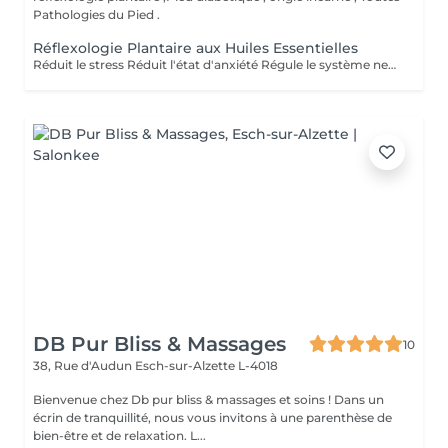
Pathologies du Pied .
Réflexologie Plantaire aux Huiles Essentielles
Réduit le stress Réduit l'état d'anxiété Régule le système nerveux et hormonal Soulagé les tensions Soulagé la douleur Active la circulation sanguine et lymphatique Aide à la récupération post opératoire Revitalisé les énergies Aide à l'élimination des toxines, toxiques et cristaux d'acide urique Favorise la relaxation général Améliorer la qualité du sommeil Améliorer le système immunitaire
DB Pur Bliss & Massages
10
38, Rue d'Audun
Esch-sur-Alzette L-4018
Bienvenue chez Db pur bliss & massages et soins ! Dans un
écrin de tranquillité, nous vous invitons à une parenthèse de
bien-être et de relaxation. L...