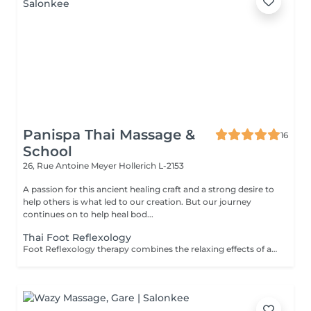
Panispa Thai Massage &
16
School
26, Rue Antoine Meyer
Hollerich L-2153
A passion for this ancient healing craft and a strong desire to
help others is what led to our creation. But our journey
continues on to help heal bod...
Thai Foot Reflexology
Foot Reflexology therapy combines the relaxing effects of a foot and lower leg massage with reflexology or the stimulation of pressure points in the feet. Reflexology is an ancient therapeutic technique that frees up blocked energy in the body's energy lines, with the theory that sensory nerve endings in the feet are connected to muscles and organs throughout the body. Reflexology can be beneficial for the following: Pain relief Releasing stress & tension Revitalising energy levels Reducing anxiety Improving sleep Reflexology is not recommended for any one with heart or other serious medical conditions, broken feet/leg bones or pregnant women.