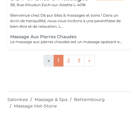
38, Rue d'Audun
Esch-sur-Alzette L-4018
Bienvenue chez Db pur bliss & massages et soins ! Dans un
écrin de tranquillité, nous vous invitons à une parenthèse de
bien-être et de relaxation. L...
Massage Aux Pierres Chaudes
Le massage aux pierres chaudes est un massage apaisant et sensorielle qui apprte bien-être et décontracte en douceur les tensions musculaires . La chaleur diffusé par les pierres donne une sensation de relaxation et relâchement.
«
1
2
3
»
Salonkee
Massage & Spa
Bettembourg
Massage Hot-Stone