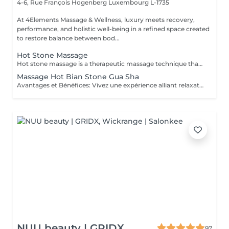
4-6, Rue François Hogenberg
Luxembourg L-1735
At 4Elements Massage & Wellness, luxury meets recovery,
performance, and holistic well-being in a refined space created
to restore balance between bod...
Hot Stone Massage
Hot stone massage is a therapeutic massage technique that uses **smooth, heated basalt stones** (volcanic rock that retains heat well). The warmth penetrates deep into muscles, allowing intense relaxation without heavy pressure. How it works 1. Heating the stones Stones are warmed in water to a safe temperature (typically ~5055 °C). 2. Stone placement The therapist places stones on key points of the body: * Along the spine * Shoulders and neck * Hands, legs, or between toes These areas correspond to major muscle groups and energy points. 3. Massage with stones The therapist also uses the stones as tools, gliding them over muscles with oil to combine heat and movement. Key benefits *Deep muscle relaxation* heat reduces muscle stiffness faster than hands alone *Pain & tension relief* ideal for chronic back/neck tension *Stress & anxiety reduction* strong calming effect on the nervous system *Improved circulation* heat increases blood flow and oxygen delivery *Better sleep* many clients feel deeply sedated afterward Who it's best for People with: * Chronic muscle tension * Stress, burnout, mental overload * Sedentary or highly physical lifestyles * Cold sensitivity or poor circulation Not recommended for: * Fever or acute inflammation * Skin infections or open wounds * Severe cardiovascular issues * Neuropathy with reduced heat sensation What it feels like * Very relaxing, warm, grounding * Pressure is usually gentle to medium * Many clients drift into a meditative or sleep-like state It is NOT a sports or deep-tissue massage, but the heat allows muscles to release deeply without pain.
Massage Hot Bian Stone Gua Sha
Avantages et Bénéfices: Vivez une expérience alliant relaxation profonde et revitalisation musculaire. Grâce au Bian Stone et à la technique du Gua Sha, ce massage apaise les douleurs, détend les tensions et stimule la circulation sanguine, tout en procurant un moment de calme et d'équilibre intérieur. Les principaux bénéfices : - Soulagement des douleurs et tensions musculaires - Réduction de l'inflammation et fatigue musculaire - Amélioration de la circulation sanguine et lymphatique - Relaxation profonde du corps et de l'esprit - Diminution du stress et apaisement du système nerveux - Favorise la récupération musculaire et l'équilibre énergétique
NUU beauty | GRIDX
97