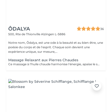
ÔDALYA
36
500, Rte de Thionville
Alzingen L-5886
Notre nom, Ôdalya, est une ode à la beauté et au bien-être, une
poésie du corps et de l'esprit. Chaque soin devient une
expérience unique, sur mesure,...
Massage Relaxant aux Pierres Chaudes
Ce massage à l'huile chaude harmonise l'énergie, apaise le système nerveux et procure une sensation de bien-être intense. La chaleur diffuse des pierres de lave aide à libérer les tensions musculaires et procurer une détente absolue. Idéal pour évacuer le stress et retrouver un équilibre profond.