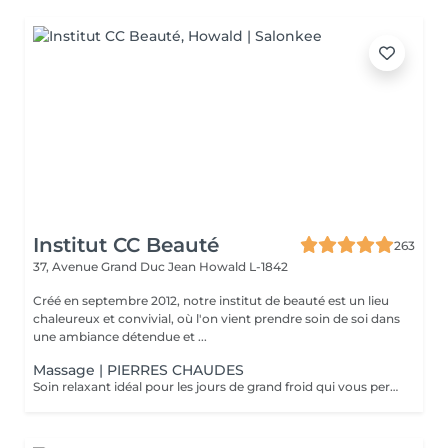
Institut CC Beauté
263
37, Avenue Grand Duc Jean
Howald L-1842
Créé en septembre 2012, notre institut de beauté est un lieu
chaleureux et convivial, où l'on vient prendre soin de soi dans
une ambiance détendue et ...
Massage | PIERRES CHAUDES
Soin relaxant idéal pour les jours de grand froid qui vous permettra de plonger dans un univers de détente absolu. La chaleur soulage les tensions et atténue les douleurs en décontractant les muscles fatigués. Les fonctions énergétiques du corps sont ré-harmonisés par les pierres chaudes. C'est un excellent détoxifiant