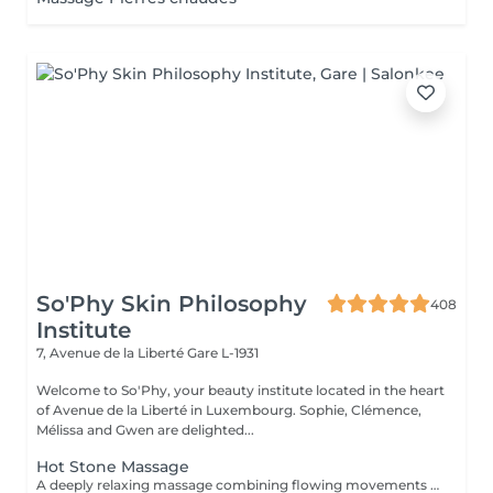
So'Phy Skin Philosophy
408
Institute
7, Avenue de la Liberté
Gare L-1931
Welcome to So'Phy, your beauty institute located in the heart
of Avenue de la Liberté in Luxembourg. Sophie, Clémence,
Mélissa and Gwen are delighted...
Hot Stone Massage
A deeply relaxing massage combining flowing movements with the soothing warmth of volcanic stones. The heat penetrates deeply into the muscles, helping to release tension, promote relaxation and create an immediate sense of letting go. Slow and harmonious movements guide the body into a state of deep relaxation while improving circulation and enhancing the feeling of lightness. An ideal treatment to unwind, release stress and restore balance between body and mind.