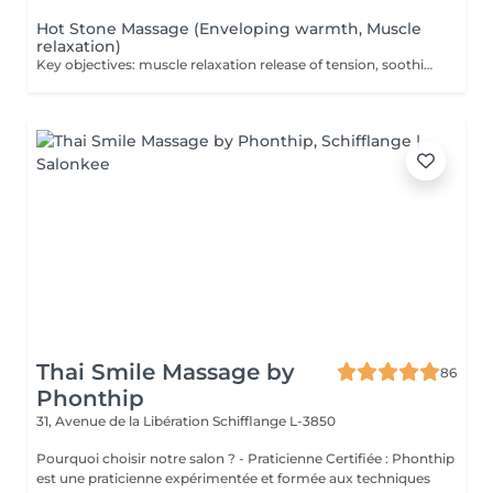
Hot Stone Massage (Enveloping warmth, Muscle
relaxation)
Key objectives: muscle relaxation release of tension, soothing warmth and deep relaxation An enveloping massage performed with heated volcanic stones, carefully placed on key points of the body and used to deliver slow, flowing movements. The gentle, penetrating warmth gradually reaches deep into the tissues, softens contracted areas, and eases muscular tension. A true thermotherapy ritual, this treatment harnesses the therapeutic benefits of heat to stimulate circulation, support tissue oxygenation, and soothe accumulated tension. It provides an immediate sense of comfort and balance, making it ideal during periods of fatigue or whenever the body needs to be deeply warmed and revitalized. Recommended frequency: Occasionally, or every 2 to 3 weeks as part of a regular maintenance routine.
Thai Smile Massage by
86
Phonthip
31, Avenue de la Libération
Schifflange L-3850
Pourquoi choisir notre salon ? - Praticienne Certifiée : Phonthip
est une praticienne expérimentée et formée aux techniques