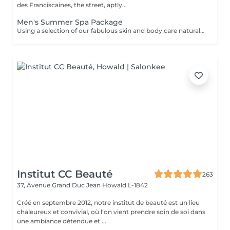
des Franciscaines, the street, aptly...
Men's Summer Spa Package
Using a selection of our fabulous skin and body care natural and organic products, we provide you with a Kanzu foot bath and massage while you sip on a thyme and cucumber Sparkling Water concoction (optional). Then feel the tension and stress melt away from your face, neck, shoulders and scalp as you lay back and experience an upper body massage followed by an intoxicating, hot-towel face treatment ending with a calming hair and scalp massage.
Institut CC Beauté
263
37, Avenue Grand Duc Jean
Howald L-1842
Créé en septembre 2012, notre institut de beauté est un lieu
chaleureux et convivial, où l'on vient prendre soin de soi dans
une ambiance détendue et ...