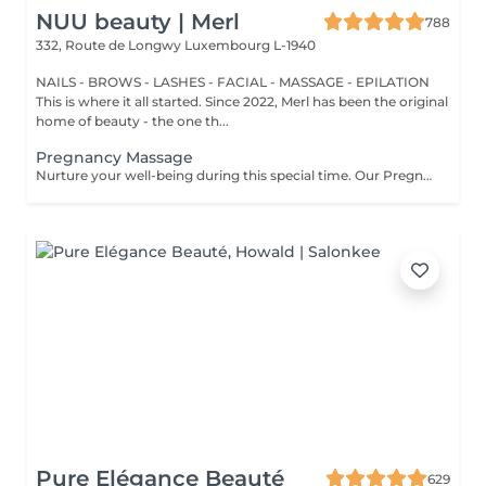
NUU beauty | Merl
788
332, Route de Longwy
Luxembourg L-1940
NAILS - BROWS - LASHES - FACIAL - MASSAGE - EPILATION
This is where it all started. Since 2022, Merl has been the original
home of beauty - the one th...
Pregnancy Massage
Nurture your well-being during this special time. Our Pregnancy Massage is a gentle, relaxing treatment designed to reduce muscle tension, improve circulation, and ease discomfort commonly experienced during pregnancy. Soft, flowing techniques and comfortable side-lying positioning provide deep relaxation without placing pressure on the abdomen. Hypoallergenic, unscented oils are used to care for sensitive skin and maintain comfort throughout the session. This massage helps relieve tension in the lower back and shoulders, reduces swelling and heaviness in the legs, improves overall circulation, and promotes a sense of ease and balance in the body. This treatment is performed only with the approval of your doctor.
Pure Elégance Beauté
629