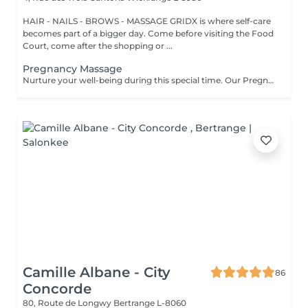
HAIR - NAILS - BROWS - MASSAGE GRIDX is where self-care
becomes part of a bigger day. Come before visiting the Food
Court, come after the shopping or ...
Pregnancy Massage
Nurture your well-being during this special time. Our Pregnancy Massage is a gentle, relaxing treatment designed to reduce muscle tension, improve circulation, and ease discomfort commonly experienced during pregnancy. Soft, flowing techniques and comfortable side-lying positioning provide deep relaxation without placing pressure on the abdomen. Hypoallergenic, unscented oils are used to care for sensitive skin and maintain comfort throughout the session. This massage helps relieve tension in the lower back and shoulders, reduces swelling and heaviness in the legs, improves overall circulation, and promotes a sense of ease and balance in the body. This treatment is performed only with the approval of your doctor.
Camille Albane - City
86
Concorde
80, Route de Longwy
Bertrange L-8060