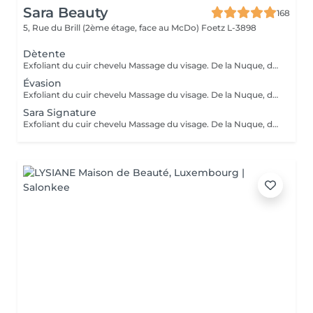
Sara Beauty
168
5, Rue du Brill (2ème étage, face au McDo)
Foetz L-3898
Dètente
Exfoliant du cuir chevelu Massage du visage. De la Nuque, des Épaules, des Bras et du cuir chevelu Cascade d'eau Shampoing Soin Séchage simple
Évasion
Exfoliant du cuir chevelu Massage du visage. De la Nuque, des Epaules, des Bras et du cuir chevelu Cascade d'eau Shampoing Soin Séchage+Lissage ou Boucles
Sara Signature
Exfoliant du cuir chevelu Massage du visage. De la Nuque, des Épaules, des Bras et du cuir chevelu Vapeur Cascade d'eau gommage+masque visage Shampoing Soin Séchage+lissage ou boucles