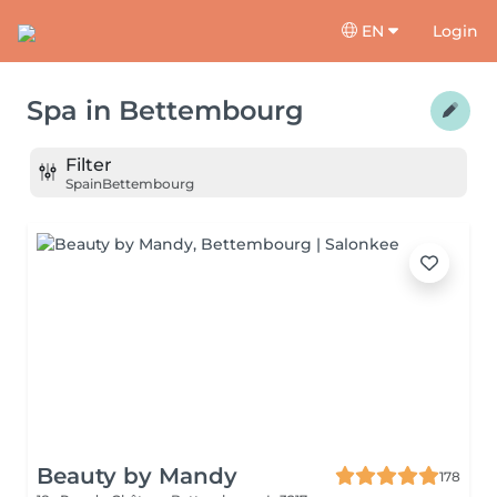
EN
Login
Spa
in
Bettembourg
Filter
Spa
in
Bettembourg
Beauty by Mandy
178