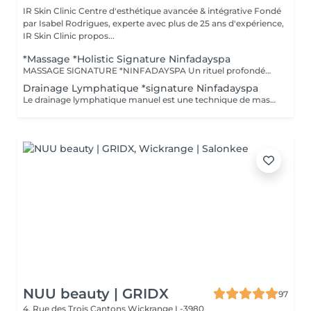
IR Skin Clinic Centre d'esthétique avancée & intégrative Fondé
par Isabel Rodrigues, experte avec plus de 25 ans d'expérience,
IR Skin Clinic propos...
*Massage *Holistic Signature Ninfadayspa
MASSAGE SIGNATURE *NINFADAYSPA Un rituel profondément personnalisé alliant relaxation, rééquilibrage énergétique et lâcher-prise absolu. Chaque soin débute par un rituel de bienvenue évoluant au fil des saisons, accompagné d'un voyage olfactif sensoriel pensé pour harmoniser le corps et l'esprit. Le massage intègre également le versement coréen, réalisé tout au long du soin, pour favoriser une détente profonde et une reconnexion intérieure. Inspiré des philosophies Yin & Yang, de la respiration consciente et de la méditation, ce massage signature associe fluidité, assouplissement et gestuelles enveloppantes afin de rééquilibrer les énergies et procurer un véritable état de sérénité. Une expérience holistique exclusive signée NINFADAYSPA.
Drainage Lymphatique *signature Ninfadayspa
Le drainage lymphatique manuel est une technique de massage destinée à stimuler la circulation lymphatique et à détoxiquer l' organisme. *Tous ces massages avec signature NINFADAYSPA: sont un travail sur le flux énergétique, l'équilibre du corps et de l'esprit, Yin Yang, le zen et la méditation, respiration, assouplissement et relaxation absolue.
NUU beauty | GRIDX
97
4, Rue des Trois Cantons
Wickrange L-3980