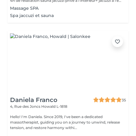
4h de relaxation sauna jacuzzi privé à l'intérieur+ jacuzzi à l'extérieur +terrasse avec brasero+ gommage corps + massage relaxant + repas (max 10 pers.) prix par pers. Spécial pour anniversaire, enterrement de vie de jeunes filles, familial ex...
Massage SPA
Spa jaccuzi et sauna
Daniela Franco
35
4, Rue des Joncs
Howald L-1818
Hello! I'm Daniela. Since 2019, I've been a dedicated
massotherapist, guiding you on a journey to unwind, release
tension, and restore harmony withi...