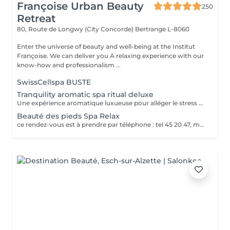
Françoise Urban Beauty
250
Retreat
80, Route de Longwy (City Concorde)
Bertrange L-8060
Enter the universe of beauty and well-being at the Institut
Françoise. We can deliver you A relaxing experience with our
know-how and professionalism ...
SwissCellspa BUSTE
Tranquility aromatic spa ritual deluxe
Une expérience aromatique luxueuse pour alléger le stress et la tension. Ce massage relaxera votre corps et votre esprit en profondeur. Il vous procurera un sentiment agréable de bien-être, de décontraction des muscles, une meilleure circulation sanguine, de l'hydratation et de la tonicité.
Beauté des pieds Spa Relax
ce rendez-vous est à prendre par téléphone : tel 45 20 47, merci