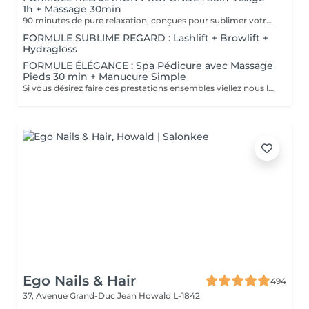
1h + Massage 30min
90 minutes de pure relaxation, conçues pour sublimer votre peau tout en relâchant les tensions du corps. Une Tisane détox vous sera offerte pour prolonger cet instant de douceur.
FORMULE SUBLIME REGARD : Lashlift + Browlift +
Hydragloss
FORMULE ÉLÉGANCE : Spa Pédicure avec Massage
Pieds 30 min + Manucure Simple
Si vous désirez faire ces prestations ensembles viellez nous le préciser en note lors de votre réservation. Un supplément vous sera demander si vous souhaiter un vernis simple ou semi-permanent.
Ego Nails & Hair
494
37, Avenue Grand-Duc Jean
Howald L-1842