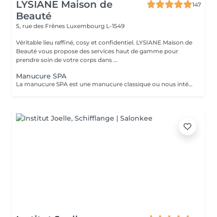
LYSIANE Maison de
147
Beauté
5, rue des Frênes
Luxembourg L-1549
Véritable lieu raffiné, cosy et confidentiel. LYSIANE Maison de
Beauté vous propose des services haut de gamme pour
prendre soin de votre corps dans ...
Manucure SPA
La manucure SPA est une manucure classique ou nous intégrons un gommage afin d'exfolier la peau pour la rendre plus douce avant d'appliquer un masque pour un soin profond. Aucun vernis ne sera appliqué à la fin du traitement.