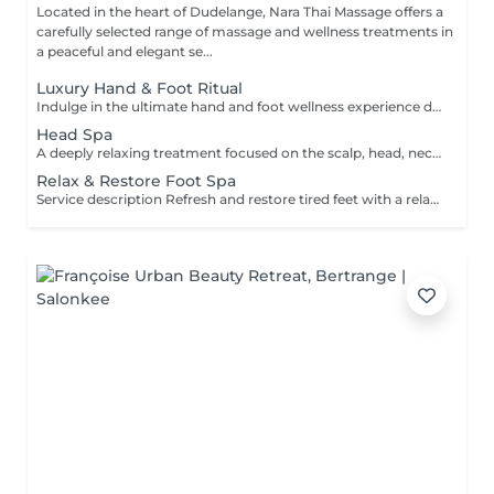
Located in the heart of Dudelange, Nara Thai Massage offers a
carefully selected range of massage and wellness treatments in
a peaceful and elegant se...
Luxury Hand & Foot Ritual
Indulge in the ultimate hand and foot wellness experience designed to leave your skin feeling soft, nourished, and beautifully refreshed. Foot Treatment (45 min) Foot Spa Foot Scrub Foot Massage Warm Paraffin Treatment Hand Treatment (30 min) Hand Scrub Hand Massage Warm Paraffin Treatment This luxurious treatment combines exfoliation, massage, and the soothing warmth of paraffin to soften the skin, promote relaxation, and provide lasting comfort for tired hands and feet.
Head Spa
A deeply relaxing treatment focused on the scalp, head, neck, and overall well-being. Gentle massage techniques help relieve tension, stimulate circulation, and promote a soothing sense of relaxation while nourishing the scalp and hair. The treatment includes a relaxing scalp massage, hair wash, and blow dry. Ideal for reducing stress, easing tension, and enjoying a moment of complete relaxation.
Relax & Restore Foot Spa
Service description Refresh and restore tired feet with a relaxing foot care ritual. Choose between a 30-minute essential treatment or a complete 60-minute experience, including a relaxing head, neck and shoulder massage. 30 min · €69 — Essential Foot Spa Foot soak, exfoliating scrub, nourishing cream foot mask and relaxing foot massage. Foot mask socks and paraffin treatment are not included. 60 min · €129 — Complete Foot Spa & Upper-Body Relaxation Foot soak, exfoliating scrub, nourishing cream foot mask, foot mask socks, warm paraffin treatment and relaxing foot massage. While the foot mask is left on, you will receive a 15-minute head, neck and shoulder massage, included within the total 60-minute treatment time.