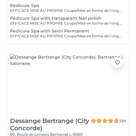
Pedicure Spa
EFFICACE MISE AU PROPRE Coupe/Mise en forme de l'ongle/retrait des cuticules/retrait des callosités/peeling/gommage/crème La pédicure classique est une pédicure simple complète et efficace elle est parfaite pour entretenir vos pieds tout au long de l'année.
Pedicure Spa with transparent Nail polish
EFFICACE MISE AU PROPRE Coupe/Mise en forme de l'ongle/retrait des cuticules/retrait des callosités/peeling/gommage/crème La pédicure classique est une pédicure simple complète et efficace elle est parfaite pour entretenir vos pieds tout au long de l'année.
Pedicure Spa with Semi Permanent
EFFICACE MISE AU PROPRE Coupe/Mise en forme de l'ongle/retrait des cuticules/retrait des callosités/peeling/gommage/crème La pédicure classique est une pédicure simple complète et efficace elle est parfaite pour entretenir vos pieds tout au long de l'année.
Dessange Bertrange (City
289
Concorde)
80, Route de Longwy
Bertrange L-8080