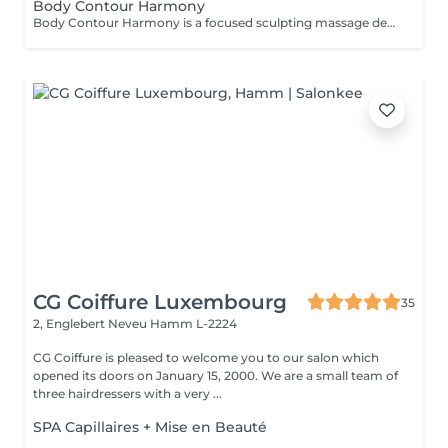
Body Contour Harmony
Body Contour Harmony is a focused sculpting massage designed to support the body's natural shape, boost circulation, and enhance the feeling of lightness and flow. Using firm, rhythmical techniques, this treatment targets areas of stagnation or puffiness to help define contours, stimulate detox pathways, and promote smoother skin texture. More than just a physical treatment, this session is a mindful ritual that brings awareness to the body, helping you reconnect with your form through intention, breath, and therapeutic touch. Ideal for those seeking both visible results and a deeper sense of balance, embodiment, and harmony.
CG Coiffure Luxembourg
35
2, Englebert Neveu
Hamm L-2224
CG Coiffure is pleased to welcome you to our salon which
opened its doors on January 15, 2000. We are a small team of
three hairdressers with a very ...
SPA Capillaires + Mise en Beauté