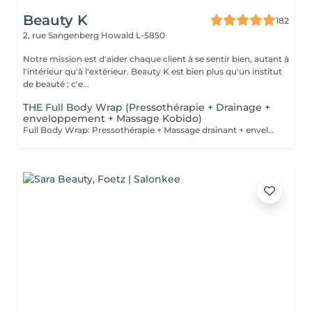
Beauty K
182
2, rue Sangenberg
Howald L-5850
Notre mission est d'aider chaque client à se sentir bien, autant à
l'intérieur qu'à l'extérieur. Beauty K est bien plus qu'un institut
de beauté ; c'e...
THE Full Body Wrap (Pressothérapie + Drainage +
enveloppement + Massage Kobido)
Full Body Wrap: Pressothérapie + Massage drainant + enveloppement + Massage facial Kobido: Le soin Full Body Wrap offre une expérience de bien-être intégrale, combinant les techniques de Massage Drainant, d'Enveloppement Corporel, de Pressothérapie, et de Massage Facial Kobido. Ce parcours complet est idéal pour ceux qui cherchent à revitaliser leur corps et visage tout en bénéficiant d'une relaxation profonde et d'un traitement esthétique et détoxifiant. Déroulement du Soin : 1. Massage Drainant : Le soin commence par un massage drainant qui stimule la circulation lymphatique, aide à réduire la rétention d'eau et prépare le corps pour l'enveloppement. Ce massage cible les zones susceptibles d'accumuler des toxines, facilitant leur élimination. 2. Enveloppement Corporel : Après le massage, un enveloppement corporel à base d'actifs naturels tels que des algues, de la boue ou de l'argile est appliqué. Cet enveloppement aide à infuser la peau de nutriments essentiels et intensifie la détoxification. 3. Sauna Japonais : Le client passe ensuite dans la pressothérapie où la chaleur favorise une transpiration profonde, amplifiant l'effet des actifs de l'enveloppement tout en stimulant le système lymphatique et circulatoire. 4. Massage Facial Kobido (45 minutes) : Pour conclure le soin, un massage facial Kobido est pratiqué, durant lequel des techniques traditionnelles japonaises sont utilisées pour stimuler et rajeunir la peau du visage. Ce massage est réputé pour ses effets liftants et ses bienfaits sur la qualité de la peau, procurant éclat et fermeté. Bienfaits du Full Body Wrap : Détoxification Intensive : La combinaison du massage, de l'enveloppement et de la pressothérapie offre une purification en profondeur, aidant à éliminer les toxines accumulées dans le corps. Amélioration de la Circulation : Le massage drainant et la chaleur de la pressothérapie stimulent la circulation sanguine et lymphatique, favorisant une meilleure santé générale et une réduction de la cellulite. Effet Raffermissant et Tonifiant : L'enveloppement et la pressothérapie aident à tonifier et raffermir la peau, tandis que le Kobido cible les signes de vieillissement du visage, apportant un effet anti-âge naturel. Relaxation Profonde : Chaque étape du soin est conçue pour relaxer profondément, réduisant le stress et améliorant la qualité du sommeil. Ce soin est parfait pour ceux qui cherchent un traitement complet du corps et du visage, offrant des résultats visibles et une expérience de détente profonde.