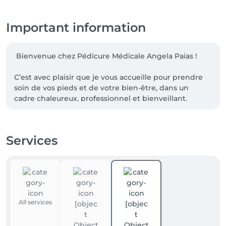
Important information
 Bienvenue chez Pédicure Médicale Angela Paias !

C’est avec plaisir que je vous accueille pour prendre 
soin de vos pieds et de votre bien-être, dans un 
cadre chaleureux, professionnel et bienveillant.

📍 Au cabinet

53, rue Lentz – Dudelange

Services
Sur rendez-vous

🏡 À domicile

Uniquement sur rendez-vous

Prenez soin de vous : vos pieds vous portent chaque 
All services
jour et méritent toute votre attention. Au plaisir de 
vous accueillir !