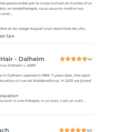
tes passionnées par le corps humain et munies d'un
lor en kinésithérapie, nous saurons mettre nos
 anat...
Le massage du crâne et du visage duquel vous ressortirez les cheveux propres. Association de l'utilisation du massage, de l'eau et de la vapeur afin de vous garantir une séance vraiment relaxante. Utilisation de l'huile essentielle adaptée à votre cuir chevelu après analyse. Contre-indications : Extentions, tissages et tresses plaquées. Attendre 72h après une coloration. Accord médical nécéssaire en cas de chimiothérapie/rémission. Merci de nous informer en cas de grossesse ou allaitement afin d'adapter les produits utilisés.
ad-Spa
 Hair - Dalheim
141
imus
Dalheim L-5680
fe in Dalheim opened in 1989. 7 years later, the salon
ocation on rue de Waldbredimus. In 2001 we joined
elaxation
Les Bars Access ne sont ni une thérapie, ni un soin, c'est un outil qui favorise le fameux « lâcher-prise ». La stimulation de ces points entraîne un relâchement des blocages mentaux, provoque une relaxation intense et lorsque touchés doucement, ils relâchent sans effort, tout ce qui empêche de recevoir.
uch
120