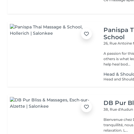
Panispa T
School
26, Rue Antoine
A passion for thi
others is what le
help heal bod...
Head & Shoul
DB Pur Bl
38, Rue d'Audu
Bienvenue chez Db pur 
tranquillité, nou
relaxation. L...