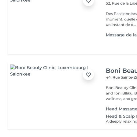
52, Rue de la Lib
Des Passionnées 
moment, quelle q
un instant de d...
Massage de la
Boni Beau
44, Rue Sainte-Z
Boni Beauty Clinic Founded by husband-and-wife team Ire
and Toni Blliku, 
wellness, and gr
Head Massag
Head & Scalp 