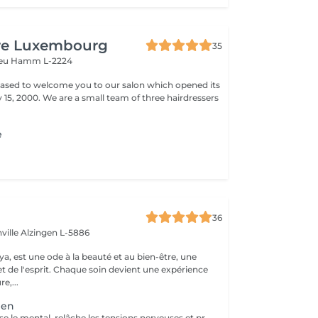
ure Luxembourg
35
veu
Hamm L-2224
leased to welcome you to our salon which opened its
team of three hairdressers
e
36
ville
Alzingen L-5886
a, est une ode à la beauté et au bien-être, une
et de l'esprit. Chaque soin devient une expérience
e,...
ien
Ce massage apaise le mental, relâche les tensions nerveuses et procure relaxation profonde et lâcher-prise.