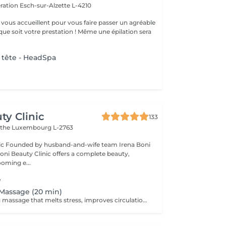
ération
Esch-sur-Alzette L-4210
vous accueillent pour vous faire passer un agréable
ue soit votre prestation ! Même une épilation sera
 tête - HeadSpa
ty Clinic
133
ithe
Luxembourg L-2763
na Boni
Boni Beauty Clinic offers a complete beauty,
ooming e...
e
Massage (20 min)
A deeply relaxing massage that melts stress, improves circulation, and leaves you recharged and focused. Indulge in luxury, even on your lunch break. Quick, effective treatments designed to refresh your face, mind, and mood all within 30 to 60 minutes. Ideal for: Professionals, busy moms, and anyone seeking a touch of luxury between meetings. Available weekdays from 11:30 to 14:30