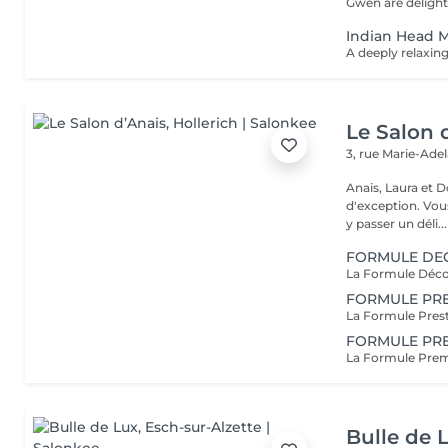
Gwen are delight
Indian Head 
Le Salon 
3, rue Marie-Ade
Anais, Laura et D
d'exception. Vous serez accueillis dans un cadre raffiné et feutré pour
y passer un déli...
FORMULE DE
FORMULE PRE
FORMULE PR
Bulle de 