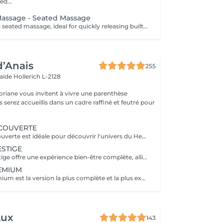
ed...
Massage - Seated Massage
A deeply relaxing seated massage, ideal for quickly releasing built-up tension. Inspired by Ayurvedic techniques, this treatment focuses on the upper back, shoulders, neck and scalp to relieve muscular tension and calm the nervous system. Through targeted movements, it provides an immediate feeling of lightness, promotes mental relaxation and improves overall rest. An ideal treatment for a quick and effective break, helping you release pressure and restore a sense of calm and balance.
d’Anais
255
laïde
Hollerich L-2128
oriane vous invitent à vivre une parenthèse
COUVERTE
La Formule Découverte est idéale pour découvrir l'univers du Head Spa et s'offrir un véritable moment de détente. Ce soin associe massage crânien par acupression, diffusion d'eau sous arche et ambiance sensorielle apaisante pour libérer les tensions et favoriser le lâcher-prise. Le cuir chevelu est revitalisé, l'esprit apaisé et les cheveux retrouvent douceur et légèreté. Le séchage des cheveux est inclus à la fin de la prestation. Parfaite pour une première expérience relaxante.
STIGE
La Formule Prestige offre une expérience bien-être complète, alliant soin du cuir chevelu, détente capillaire et soin du visage. Grâce à des techniques manuelles ciblées et à une atmosphère enveloppante, cette formule procure une relaxation profonde tout en sublimant la peau et les cheveux. Elle permet de relâcher les tensions, d'améliorer la circulation et de retrouver une sensation d'équilibre et d'harmonie. Le séchage des cheveux est inclus. Idéale pour s'accorder un moment de bien-être global.
EMIUM
La Formule Premium est la version la plus complète et la plus exclusive de l'expérience Head Spa. Elle reprend tous les bienfaits de la Formule Prestige, avec un soin visage complet, un soin capillaire approfondi et une relaxation globale, tout en y ajoutant un gommage du cuir chevelu, une diffusion de vapeur et un massage spécifique réalisé pendant le temps de pause. La vapeur permet d'optimiser l'efficacité des soins, de détendre les muscles en profondeur et de renforcer les bienfaits du massage crânien. Chaque étape est pensée pour offrir un moment d'exception, alliant performance, confort et lâcher-prise total. Le séchage des cheveux est inclus. Recommandée pour vivre l'expérience Head Spa dans sa version la plus luxueuse.
Lux
143