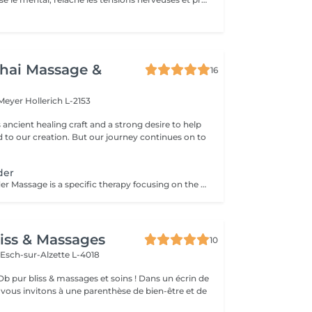
hai Massage &
16
 Meyer
Hollerich L-2153
s ancient healing craft and a strong desire to help
d to our creation. But our journey continues on to
der
Head and Shoulder Massage is a specific therapy focusing on the specific areas rather than the entire body. The massage helps to relieve tension in your muscles, improve circulation and reduce stress. This therapy is especially recommended for you if you work sitting down or at a desk all day. The focus on your back, head and shoulders helps you to relax and assists in the reduction of stress hormones in the muscles which can reduce the occurrence of tension related headaches. Other benefits that can be received from this therapy include: Improved sleep Reduction of neck-stiffness A general feeling of relaxation Improved circulation in your head
iss & Massages
10
n
Esch-sur-Alzette L-4018
bliss & massages et soins ! Dans un écrin de
s vous invitons à une parenthèse de bien-être et de