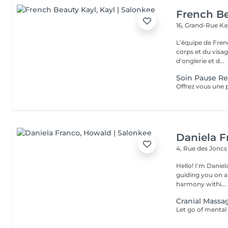
French Be
16, Grand-Rue
Ka
L'équipe de Fren
corps et du visag
d'onglerie et d...
Soin Pause Re
Daniela F
4, Rue des Jonc
Hello! I'm Daniela. Since 2019, I've been a dedicated massother
guiding you on a
harmony withi...
Cranial Massa