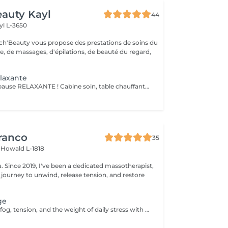
auty Kayl
44
yl L-3650
ch'Beauty vous propose des prestations de soins du
e, de massages, d'épilations, de beauté du regard,
laxante
Offrez vous une pause RELAXANTE ! Cabine soin, table chauffante, massage crânien ou pieds ou mains ( 20 minutes ) sur fond sonore relaxant, service thé/café
ranco
35
s
Howald L-1818
apist,
 journey to unwind, release tension, and restore
ge
Let go of mental fog, tension, and the weight of daily stress with the Cranial Clarity Ritual calming head massage designed to clear your mind and soothe your nervous system. Through gentle pressure, intuitive touch, and mindful pacing, this ritual helps release built-up tension in the scalp, jaw, temples, and neck while encouraging deep mental stillness. This treatment is perfect for those seeking relief from headaches, mental fatigue, or emotional overload. Leave feeling lighter, clearer, and more groundedwith a renewed sense of mental space and inner serenity. For further questions please contact us.