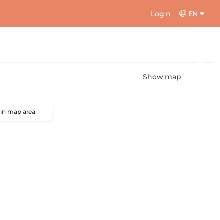
Login
EN
Show map
 in map area