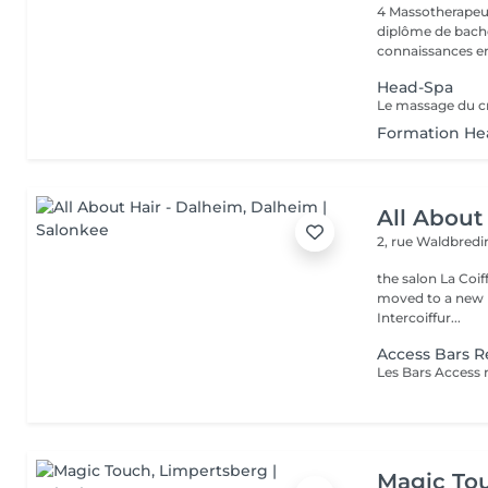
4 Massotherapeu
diplôme de bache
connaissances en
Head-Spa
Formation He
All About
2, rue Waldbred
the salon La Coif
moved to a new l
Intercoiffur...
Access Bars R
Magic To