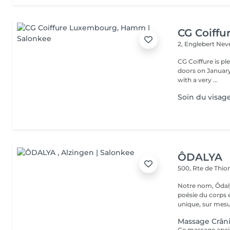
CG Coiff
2, Englebert Ne
CG Coiffure is p
doors on January 15, 2000. We are a small 
with a very ...
Soin du visag
ÔDALYA
500, Rte de Thion
Notre nom, Ôdaly
poésie du corps 
unique, sur mesur
Massage Crân