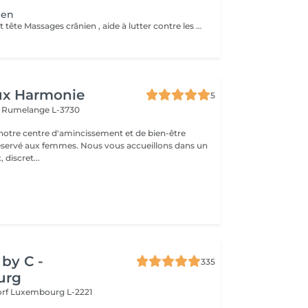
ien
Épaules, nuque et tête Massages crânien , aide à lutter contre les migraines , tensions et douleurs cervicales, tensions musculaire des trapèzes liées aux stress et mauvaises postures . Soûlage et détend et apaiser .
ux Harmonie
5
e
Rumelange L-3730
otre centre d'amincissement et de bien-être
mes. Nous vous accueillons dans un
 discret...
by C -
335
urg
orf
Luxembourg L-2221