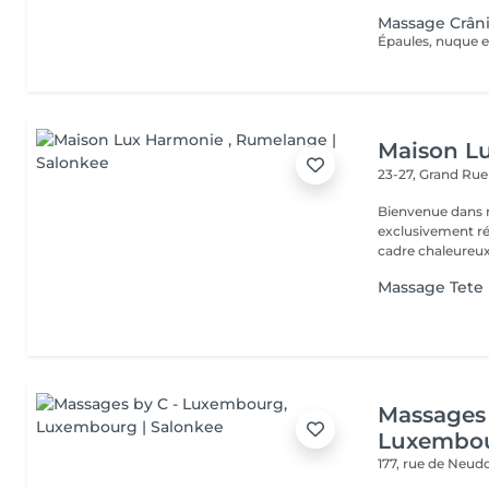
Massage Crân
Maison L
23-27, Grand Ru
Bienvenue dans n
exclusivement réservé aux fem
cadre chaleureux,
Massage Tete
Massages 
Luxembo
177, rue de Neud