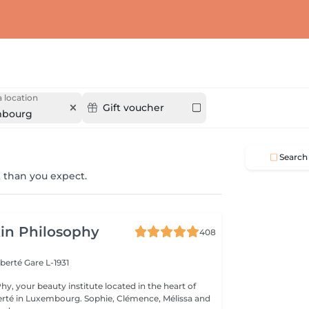
 location
Gift voucher
mbourg
Search
 than you expect.
in Philosophy
408
iberté
Gare L-1931
y, your beauty institute located in the heart of
bourg. Sophie, Clémence, Mélissa and