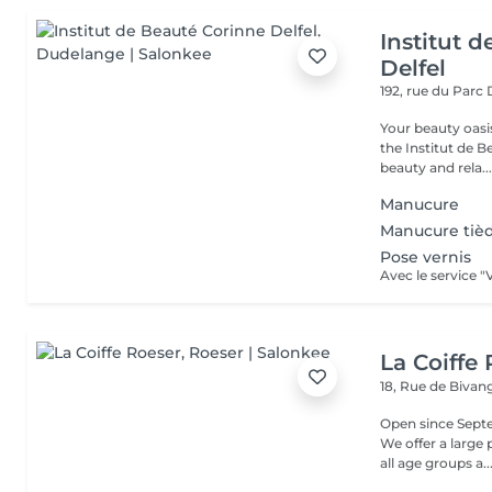
Institut 
Delfel
192, rue du Parc
Your beauty oasis in
the Institut de B
beauty and rela..
Manucure
Manucure tiè
Pose vernis
La Coiffe
18, Rue de Biva
Open since Septe
We offer a large
all age groups a..