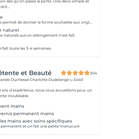
u'on passe la porte. Une déco simple et
e drô...
te
La pose complète permet de donner la forme souhaitée aux ongles en rallongeant avec le Chablon.
e naturel
s naturels aucun rallongement n'est fait.
 fait toute les 3-4 semaines.
Détente et Beauté
204
rande Duchesse Charlotte
Dudelange L-3440
18 ans d'expérience, nous vous accueillons pour un
te inoubliable.
nent mains
vernis permanent mains
es mains avec soins spécifiques
i permanent et on fait une petite manucure