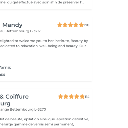
Retrait professionnel du gel effectué avec soin afin de préserver l'ongle naturel. Le service comprend la manucure russe, la mise en forme de l'ongle et une pose de vernis traditionnel transparent, pour une finition propre, soignée et naturelle.
y Mandy
178
teau
Bettembourg L-3217
elighted to welcome you to her institute, Beauty by
dicated to relaxation, well-being and beauty. Our
ernis
ase
 & Coiffure
114
urg
ppange
Bettembourg L-3270
t de beauté, épilation ainsi que 'épilation définitive,
une large gamme de vernis semi permanent,