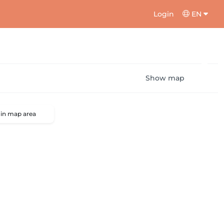
Login
EN
Show map
 in map area