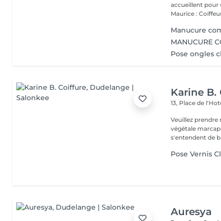
accueillent pour 
Maurice : Coiffeur
Manucure comp
MANUCURE C
Pose ongles c
Karine B. 
13, Place de l'Hot
Veuillez prendre 
végétale marcapar sont communiqués à titre inform
s'entendent de ba
Pose Vernis C
Auresya