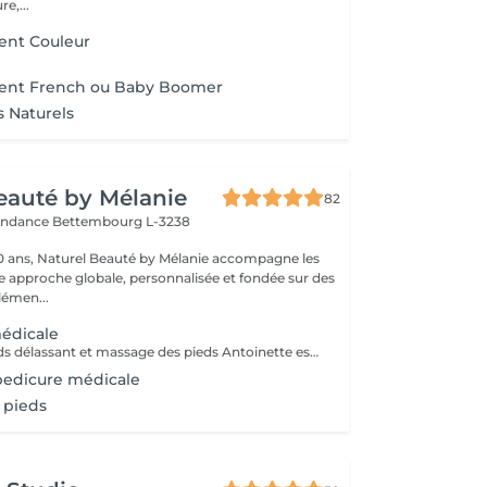
e,...
nt Couleur
ent French ou Baby Boomer
s Naturels
eauté by Mélanie
82
pendance
Bettembourg L-3238
0 ans, Naturel Beauté by Mélanie accompagne les
approche globale, personnalisée et fondée sur des
lémen...
édicale
Avec bain de pieds délassant et massage des pieds Antoinette est une spécialiste de la pédicure sans douleurs! Un pur moment de détente.
edicure médicale
 pieds