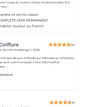
une coupe et couleur unique et personnalisé. Eric
 stu...
lete et vernis classic
OMPLETE SEMI PERMANENT
hablon couleur ou French
Coiffure
101
el de Ville
Dudelange L-3590
note que les prix indiqués sur Salonkee en coloration
atif et
se. ...
lassique
81