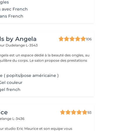
gles
s avec French
sans French
ls by Angela
106
teur
Dudelange L-3543
ngela est un espace dédié à la beauté des ongles, au
équilibre du corps. Le salon propose des prestations
 ( popits/pose américaine )
el couleur
el french
ice
93
elange L-3436
ce et son equipe vous