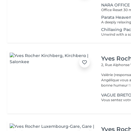
NARA OFFICE
Parata Heave
Chillaxing Pa
Yves Roch
2, Rue Alphonse
Valérie (responsa
Angélique vous a
b
VAGUE BRETON
Yves Roc