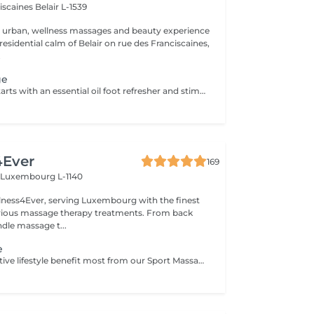
ciscaines
Belair L-1539
r urban, wellness massages and beauty experience
esidential calm of Belair on rue des Franciscaines,
.
ge
This treatment starts with an essential oil foot refresher and stimulant. Deep full body massage to relieve tension build-up of muscles of the back, shoulders, neck and head. A heat-giving, tension-absorbing mud pack is applied to the areas of muscle fatigue and pain to alleviate tension and facilitate muscle recovery.
4Ever
169
n
Luxembourg L-1140
ness4Ever, serving Luxembourg with the finest
urious massage therapy treatments. From back
dle massage t...
e
Those with an active lifestyle benefit most from our Sport Massage, an exquisite deep-tissue therapy that relieves the tired, sore muscles and stiffness associated with exercise.