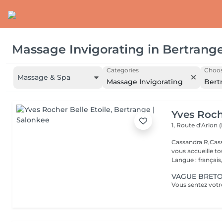
Massage Invigorating
in
Bertrang
Categories
Choos
Massage & Spa
Massage Invigorating
Bert
Yves Roch
1, Route d'Arlon (
Cassandra R,Cass
vous accueille t
Langue : français,.
VAGUE BRETON