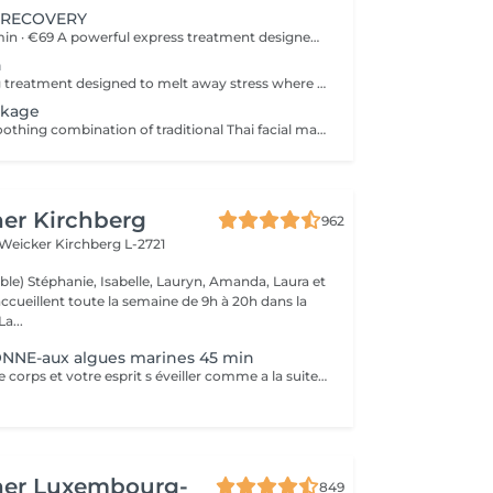
 RECOVERY
Office Reset 30 min · €69 A powerful express treatment designed to release upper-body tension and calm the mind when time is limited. Includes: Upper Back Massage Neck & Shoulder Massage Acupressure Head Massage Targeted Hot Stones Cooling Jade Eye Mask Results: Looser muscles A lighter head Soothed, refreshed eyes A calmer mind Ideal during a lunch break or after work. Office Reset Plus 45 min · €89 A deeper upper-body recovery treatment with added foot relaxation for tired, heavy feet. Includes: Upper Back Massage Neck & Shoulder Massage Acupressure Head Massage Relaxing Foot Massage Targeted Hot Stones Cooling Jade Eye Mask Results: Reduced tension from prolonged sitting Refreshed feet and legs Renewed energy A calmer body and mind Executive Recovery 75 min · €139 Our complete head-to-toe ritual, created for accumulated stress and deeper physical fatigue. Includes: Detailed Back Massage Neck & Shoulder Massage Acupressure Head Massage Hand Acupressure Foot Reflexology Targeted Hot Stones Cooling Jade Eye Relaxation Results: Deeper muscular relaxation A lighter, re-energised body A calmer mind Restored balance and vitality Every treatment uses organic coconut oil and organic aromatherapy oils to soften the skin, ease muscular tension and promote deep relaxation.
n
A deeply relaxing treatment designed to melt away stress where it accumulates most. Combining a 60-minute Indian Head & Shoulder Massage with a 30-minute Office Syndrome Back & Shoulder Massage, this package focuses on the scalp, neck, shoulders, and upper back to release tension, calm the mind, and restore a feeling of lightness and wellbeing. Includes: Indian Head & Shoulder Massage 60 min Office Syndrome Back & Shoulder Massage 30 min
ckage
Unwind with a soothing combination of traditional Thai facial massage and targeted upper-body relief. This package combines a 60-minute Thai Facial Massage and a 30-minute Office Syndrome Back & Shoulder Massage, designed to ease tension, refresh the complexion, and promote a deep sense of relaxation. Includes: Thai Facial Massage 60 min Office Syndrome Back & Shoulder Massage 30 min
er Kirchberg
962
 Weicker
Kirchberg L-2721
ble) Stéphanie, Isabelle, Lauryn, Amanda, Laura et
ccueillent toute la semaine de 9h à 20h dans la
onne humeur ! La...
NE-aux algues marines 45 min
Vous sentez votre corps et votre esprit s éveiller comme a la suite d un bain dans l OCEAN. Vous vous tonicité et leur confort. sentez légère et revitalisée. Vos jambes retrouvent leur tonicité et leur confort
her Luxembourg-
849