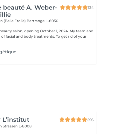
de beauté A. Weber-
134
llie
n (Belle Etoile)
Bertrange L-8050
eauty salon, opening October 1, 2024. My team and
ge of facial and body treatments. To get rid of your
gétique
L’institut
595
on
Strassen L-8008