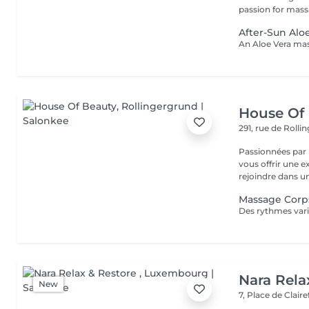
passion for massa
After-Sun Al
House Of
291, rue de Roll
Passionnées par l
vous offrir une 
rejoindre dans un
Massage Corps
Nara Rela
New
7, Place de Clair