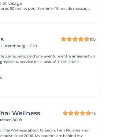
 et visage
Un massage du corps 60 min et pour terminer 15 min de massage pour le visage pour avoir une relaxation totale.
ns
100
n
Luxembourg L-1150
auté Zen & Sens, né d'une aventure entre amies est un
agréable au service de la beauté. Il est situé à
.
s
hai Wellness
45
trassen 8009
 Thai Wellness about to begin. I am Nujaree and I
rapist since 2006. My parents are behind my