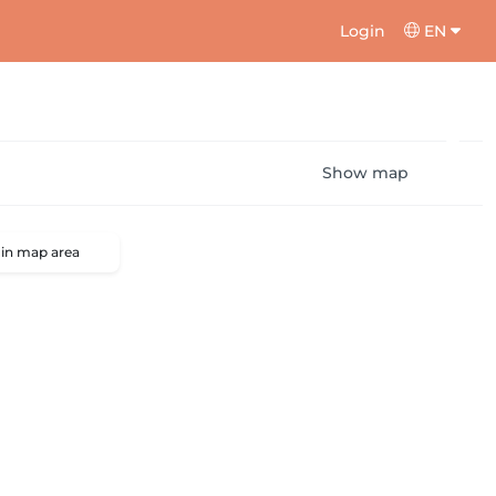
Login
EN
Show map
 in map area