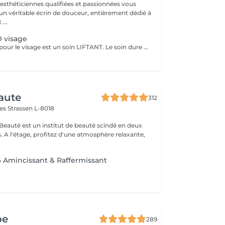
 esthéticiennes qualifiées et passionnées vous
 un véritable écrin de douceur, entièrement dédié à
...
 visage
Le soin KOBIDO pour le visage est un soin LIFTANT. Le soin dure 1h15, et vous permettra de lifter complètement votre visage. Il est idéal de venir démaquillé pour commencer ce rituel. La praticienne commencera par un enchaînement de serviettes chaudes, puis viendra stimuler les cellules avec un instrument le RIDOKI. Suivi d'un massage doux avec des techniques de massage spécifiques au Kobido. Puis elle effectura des points de pressions sur les méridiens, pour terminer avec un passage au ROULEAU DE JADE. Laissez-vous porter par ce rituel anti-âge d'exeption à la fois relaxant et liftant.
aute
312
mes
Strassen L-8018
 Beauté est un institut de beauté scindé en deux
xante,
6 Amincissant & Raffermissant
pe
289