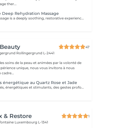
ge ther...
oe Deep Rehydration Massage
An Aloe Vera massage is a deeply soothing, restorative experience that swaps out traditional heavy oils for the cool, hydrating properties of pure aloe vera gel. It is an exceptional seasonal option - especially during warmer months - offering the perfect blend of skin nourishment and physical relaxation. - Deep, Grease-Free Hydration - Intense Skin Soothing & Refreshing Feel - Cooling Temperature Regulation - Nutrient-Rich Skin Care
 Beauty
47
ingergrund
Rollingergrund L-2441
es soins de la peau et animées par la volonté de
expérience unique, nous vous invitons à nous
 cadre...
 énergétique au Quartz Rose et Jade
Des rythmes variés, énergétiques et stimulants, des gestes profonds et précis tonifient les tissus, dénouent les tensions et libèrent l'énergie du corps. Profondément régénérée et détoxiquée, on s'abandonne à une détente absolue. La peau est revigorée, au meilleur de sa forme et de son énergie.
x & Restore
1
efontaine
Luxembourg L-1341