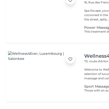
16, Rue des Fran
Spa Escape, you
cocooned in the r
the street, aptly..
Power Massa
Wellness
73, route d'Arlo
Welcome to Well
selection of lux
massage and can
Sport Massag