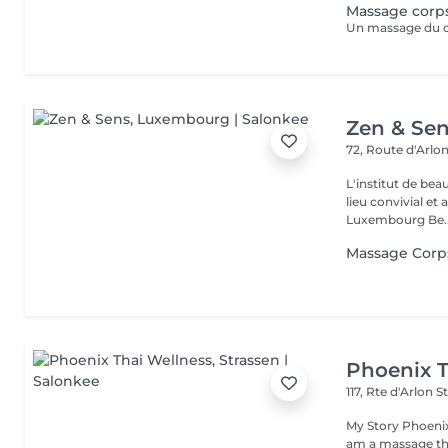
Massage corps
Zen & Se
72, Route d'Arlo
L'institut de be
lieu convivial et 
Luxembourg Be..
Massage Corp
Phoenix T
117, Rte d'Arlon
S
My Story Phoenix
am a massage the