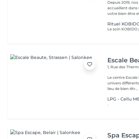
Depuis 2019, nos
accueillent dans
votre bien-être et 
Rituel KOBIDO
Escale Be
1, Rue des Ther
Le centre Escale
univers différents. A l'étage, profitez d'une atmosphère rela
lieu de bien-êtr...
LPG - Cellu M
.
Spa Esca