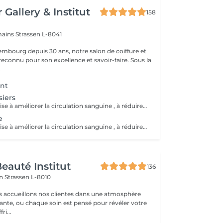
 Gallery & Institut
158
mains
Strassen L-8041
mbourg depuis 30 ans, notre salon de coiffure et
reconnu pour son excellence et savoir-faire. Sous la
.
nt
siers
Cette méthode vise à améliorer la circulation sanguine , à réduire la cellulite , à favoriser le drainage lymphatique et à détendre les muscles . Elle peut également contribuer à la réduction du stress et à l'amélioration de la texture de la peau.
e
Cette méthode vise à améliorer la circulation sanguine , à réduire la cellulite , à favoriser le drainage lymphatique et à détendre les muscles . Elle peut également contribuer à la réduction du stress et à l'amélioration de la texture de la peau.
eauté Institut
136
on
Strassen L-8010
s accueillons nos clientes dans une atmosphère
sante, ou chaque soin est pensé pour révéler votre
ri...