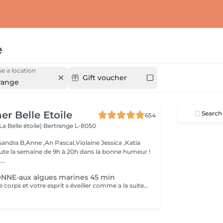
e
e a location
Gift voucher
range
er Belle Etoile
Search
654
La Belle étoile)
Bertrange L-8050
andra B,Anne ,An Pascal,Violaine Jessica ,Katia
oute la semaine de 9h à 20h dans la bonne humeur !
..
NE-aux algues marines 45 min
Vous sentez votre corps et votre esprit s éveiller comme a la suite d un bain dans l OCEAN. Vous vous tonicité et leur confort. sentez légère et revitalisée. Vos jambes retrouvent leur tonicité et leur confort