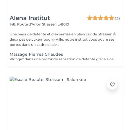
Alena Institut
332
148, Route d'Arlon
Strassen L-8010
Une oasis de détente et d'expertise en plein cur de Strassen À
deux pas de Luxembourg-Ville, notre institut vous ouvre ses
portes dans un cadre chale...
Massage Pierres Chaudes
Plongez dans une profonde sensation de détente grâce à ce massage enveloppant réalisé avec des pierres volcaniques chaudes. La chaleur diffuse apaise les tensions musculaires, améliore la circulation et procure un bien-être incomparable. Un soin cocooning idéal pour relâcher le corps, calmer l'esprit et retrouver une harmonie totale.