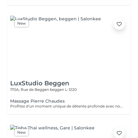
New
LuxStudio Beggen
170A, Rue de Beggen
beggen L-1220
Massage Pierre Chaudes
Profitez d'un moment unique de détente profonde avec notre massage aux pierres chaudes, disponible en séances de 60 ou 90 minutes. Nos esthéticiennes spécialisées appliquent des pierres de basalte chauffées stratégiquement le long du corps, en combinant des mouvements doux et des techniques traditionnelles de massage. La chaleur des pierres pénètre profondément dans les muscles, favorisant la détente et le soulagement des tensions. En plus des bienfaits physiques, tels que l'amélioration de la circulation sanguine et le soulagement des douleurs musculaires, la thérapie contribue à l'équilibre mental en réduisant le stress et l'anxiété. La combinaison unique de chaleur et de massage offre une expérience thérapeutique complète, revitalisant à la fois le corps et l'esprit. Laissez-vous envelopper par la chaleur réconfortante des pierres et embarquez pour un voyage vers le bien-être total. Le temps de préparation et d'installation de la cliente est inclus dans la période choisie, garantissant que chaque minute soit dédiée à votre bien-être.
New