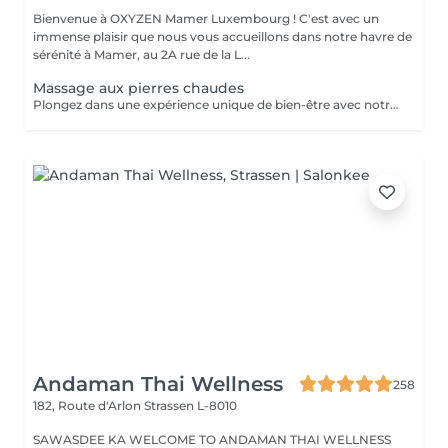
Bienvenue à OXYZEN Mamer Luxembourg ! C'est avec un
immense plaisir que nous vous accueillons dans notre havre de
sérénité à Mamer, au 2A rue de la L...
Massage aux pierres chaudes
Plongez dans une expérience unique de bien-être avec notre massage aux pierres chaudes. Cette pratique traditionnelle repose sur l'utilisation de pierres de basalte chauffées dans un bain d'eau chaude à température constante. Ces pierres sont ensuite utilisées pour induire des effets physiologiques de détente et de détoxification pendant le massage. Allongé(e) sur les pierres, enveloppé(e) dans un drap adapté à votre morphologie, vous ressentirez une chaleur enveloppante, une véritable sensation de mini-sauna, idéale pour vous réchauffer en hiver. Ce soin unique vous plongera dans une expérience sensorielle exceptionnelle, combinant des sensations contrastées, des stimuli répétés et une profonde relaxation. Le massage aux pierres chaudes diffère considérablement des massages manuels traditionnels, offrant une expérience inoubliable. Soins proposé uniquement de fin octobre à Mars afin de pouvoir bénéficier de tous les bienfaits de celui-ci Pour prolonger ces moments de bien-être, nous vous invitons à découvrir nos cartes FORFAITS, conçues pour vous offrir des avantages exclusifs. Pour plus d'informations, visitez notre page Forfaits. Parfait aussi comme idée cadeau sur mesure. Pour en savoir plus, cliquez ici : https://www.oxyzen.lu Veuillez noter que ce massage est déconseillé aux femmes enceintes. Avertissement : Nos soins sont dédiés au bien-être et à la relaxation. Ils ne remplacent pas un suivi médical et ne relèvent pas de la kinésithérapie.
Andaman Thai Wellness
258
182, Route d'Arlon
Strassen L-8010
SAWASDEE KA WELCOME TO ANDAMAN THAI WELLNESS