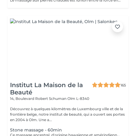
Le massage aux pierres chaudes est lunion entre la force énergétique des pierres, leurs chaleurs, leurs douceurs et la masseuse. Ce sont des pierres de basalte volcanique chauffées à une température entre 50 et 60 degrés. Ce massage permet de lâcher prise, soulage les douleurs et relâche les nuds musculaires.
Institut La Maison de la
165
Beauté
14, Boulevard Robert Schuman
Olm L-8340
Découvrez à quelques kilomètres de Luxembourg ville et de la
frontière belge, notre institut de beauté, qui a ouvert ses portes
en 2004 à Olm. Une a...
Stone massage - 60min
Ce massage ancestral, d'origine hawaïenne et amérindienne, vous offre une synergie magique entre les mains de l'esthéticienne et la chaleur des pierres volcaniques en basaltes composées de laves pure pour une détente extrême. Une douce chaleur vous enveloppe et vous procure une sensation de bien-être. Avec leurs différentes vertus thérapeutiques, les pierres sont déposées sur les points sensibles et/ou douloureux du corps. Un lâché pris qui détoxifie l'organisme et améliore la circulation sanguine. Outre leur effet drainant et relaxant, elles stimulent les muscles et défont les nuds pour une sensation réconfortante.