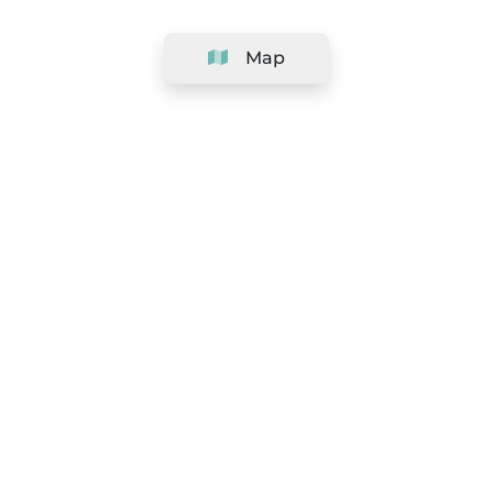
Map
Company
Support
Team
&
Careers
Information for salons
Legal
Exercise withdrawal right
Terms and conditions