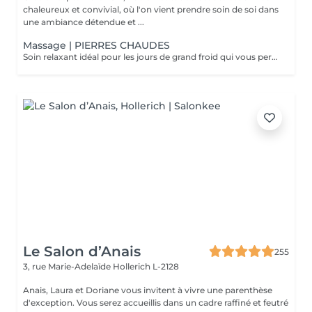
chaleureux et convivial, où l'on vient prendre soin de soi dans
une ambiance détendue et ...
Massage | PIERRES CHAUDES
Soin relaxant idéal pour les jours de grand froid qui vous permettra de plonger dans un univers de détente absolu. La chaleur soulage les tensions et atténue les douleurs en décontractant les muscles fatigués. Les fonctions énergétiques du corps sont ré-harmonisés par les pierres chaudes. C'est un excellent détoxifiant
Le Salon d’Anais
255
3, rue Marie-Adelaïde
Hollerich L-2128
Anais, Laura et Doriane vous invitent à vivre une parenthèse
d'exception. Vous serez accueillis dans un cadre raffiné et feutré