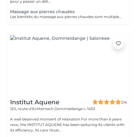
pour y passer un déli...
Massage aux pierres chaudes
Les bienfaits du massage aux pierres chaudes sont multiples. Il permet notamment de lâcher prise, de détoxifier l'organisme et d'améliorer la circulation sanguine. Plusieurs maladies et certaines douleurs sont également traitées grâce à cette technique de massage, dont : L'arthrite ; La fibromyalgie ; L'insomnie ; Les douleurs musculaires ; Les maladies liées au stress. Cependant, tout le monde ne peut pas profiter des vertus thérapeutiques du massage aux pierres chaudes. Certaines contre-indications existent. Les personnes souffrant de diabète, de problèmes respiratoires ou cardiaques doivent éviter ce type ce massage. C'est également le cas pour les femmes enceintes.
Institut Aquene
214
120, route d'Echternach
Dommeldange L-1453
A well deserved moment of relaxation For more than 6 years
now, the INSTITUT AQUENE has been seducing its clients with
its efficiency, its care ritual...