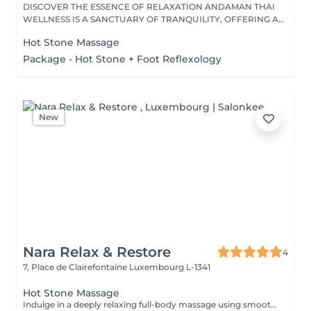
DISCOVER THE ESSENCE OF RELAXATION ANDAMAN THAI
WELLNESS IS A SANCTUARY OF TRANQUILITY, OFFERING A
RANGE...
Hot Stone Massage
Package - Hot Stone + Foot Reflexology
New
Nara Relax & Restore
4
7, Place de Clairefontaine
Luxembourg L-1341
Hot Stone Massage
Indulge in a deeply relaxing full-body massage using smooth heated volcanic stones and warm natural oils. The comforting heat helps release muscle tension, improve circulation, ease stress, and create a profound sense of relaxation and well-being.