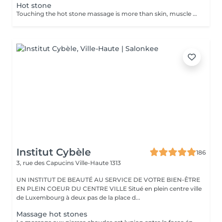
Hot stone
Touching the hot stone massage is more than skin, muscle or limb. Through this touch, we offer the person a homecoming. The energies of fire specific basalt stones, and cean energy marine stones or marbles water, take them our cells in a whirlwind of surprises the mind can not control. Head wins.
Institut Cybèle
186
3, rue des Capucins
Ville-Haute 1313
UN INSTITUT DE BEAUTÉ AU SERVICE DE VOTRE BIEN-ÊTRE
EN PLEIN COEUR DU CENTRE VILLE Situé en plein centre ville
de Luxembourg à deux pas de la place d...
Massage hot stones