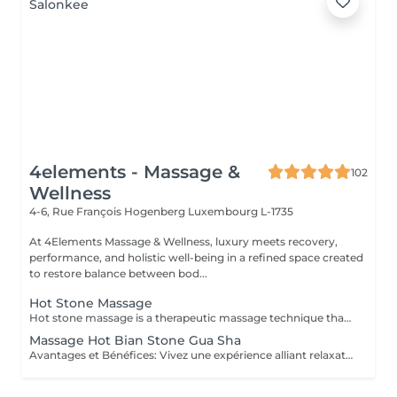
4elements - Massage &
102
Wellness
4-6, Rue François Hogenberg
Luxembourg L-1735
At 4Elements Massage & Wellness, luxury meets recovery,
performance, and holistic well-being in a refined space created
to restore balance between bod...
Hot Stone Massage
Hot stone massage is a therapeutic massage technique that uses **smooth, heated basalt stones** (volcanic rock that retains heat well). The warmth penetrates deep into muscles, allowing intense relaxation without heavy pressure. How it works 1. Heating the stones Stones are warmed in water to a safe temperature (typically ~5055 °C). 2. Stone placement The therapist places stones on key points of the body: * Along the spine * Shoulders and neck * Hands, legs, or between toes These areas correspond to major muscle groups and energy points. 3. Massage with stones The therapist also uses the stones as tools, gliding them over muscles with oil to combine heat and movement. Key benefits *Deep muscle relaxation* heat reduces muscle stiffness faster than hands alone *Pain & tension relief* ideal for chronic back/neck tension *Stress & anxiety reduction* strong calming effect on the nervous system *Improved circulation* heat increases blood flow and oxygen delivery *Better sleep* many clients feel deeply sedated afterward Who it's best for People with: * Chronic muscle tension * Stress, burnout, mental overload * Sedentary or highly physical lifestyles * Cold sensitivity or poor circulation Not recommended for: * Fever or acute inflammation * Skin infections or open wounds * Severe cardiovascular issues * Neuropathy with reduced heat sensation What it feels like * Very relaxing, warm, grounding * Pressure is usually gentle to medium * Many clients drift into a meditative or sleep-like state It is NOT a sports or deep-tissue massage, but the heat allows muscles to release deeply without pain.
Massage Hot Bian Stone Gua Sha
Avantages et Bénéfices: Vivez une expérience alliant relaxation profonde et revitalisation musculaire. Grâce au Bian Stone et à la technique du Gua Sha, ce massage apaise les douleurs, détend les tensions et stimule la circulation sanguine, tout en procurant un moment de calme et d'équilibre intérieur. Les principaux bénéfices : - Soulagement des douleurs et tensions musculaires - Réduction de l'inflammation et fatigue musculaire - Amélioration de la circulation sanguine et lymphatique - Relaxation profonde du corps et de l'esprit - Diminution du stress et apaisement du système nerveux - Favorise la récupération musculaire et l'équilibre énergétique