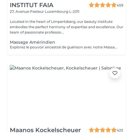
INSTITUT FAIA
459
27, Avenue Pasteur
Luxembourg L-2311
Located in the heart of Limpertsberg, our beauty institute
embodies the perfect harmony of expertise and excellence. Our
team of passionate professio...
Massage Amérindien
Explorez le pouvoir ancestral de guérison avec notre Massage Amérindien aux Pierres Chaudes. Plongez dans une expérience où la sagesse des traditions amérindiennes se marie à la chaleur bienfaisante des pierres. Les pierres chaudes, soigneusement positionnées le long de votre corps, libèrent une énergie apaisante qui soulage les tensions musculaires et stimule la circulation. Les mouvements rituels et les propriétés énergisantes des pierres créent une harmonie unique entre le physique et le spirituel. Laissez-vous emporter par la chaleur réconfortante et les bienfaits revitalisants de notre Massage Amérindien avec des pierres chaudes.
Maanos Kockelscheuer
425