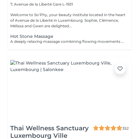
7, Avenue de la Liberté
Gare L-1931
Welcome to So'Phy, your beauty institute located in the heart
of Avenue de la Liberté in Luxembourg. Sophie, Clémence,
Mélissa and Gwen are delighted...
Hot Stone Massage
A deeply relaxing massage combining flowing movements with the soothing warmth of volcanic stones. The heat penetrates deeply into the muscles, helping to release tension, promote relaxation and create an immediate sense of letting go. Slow and harmonious movements guide the body into a state of deep relaxation while improving circulation and enhancing the feeling of lightness. An ideal treatment to unwind, release stress and restore balance between body and mind.
Thai Wellness Sanctuary
352
Luxembourg Ville