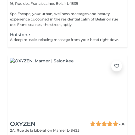
16, Rue des Franciscaines
Belair L-1539
Spa Escape, your urban, wellness massages and beauty
experience cocooned in the residential calm of Belair on rue
des Franciscaines, the street, aptly...
Hotstone
A deep muscle-relaxing massage from your head right down to your toes resulting from the perfectly heated volcanic stones from South America. We've added some cold stones from time to time to balance the thermic shock; a nice 'wake-up' for the muscles. Try this soothing and sense-stimulating treatment know for it's detoxifying, relaxing, and draining effects. A foot refresher ritual starts off this treatment.*Medium to strong pressure.
OXYZEN
286
2A, Rue de la Liberation
Mamer L-8425