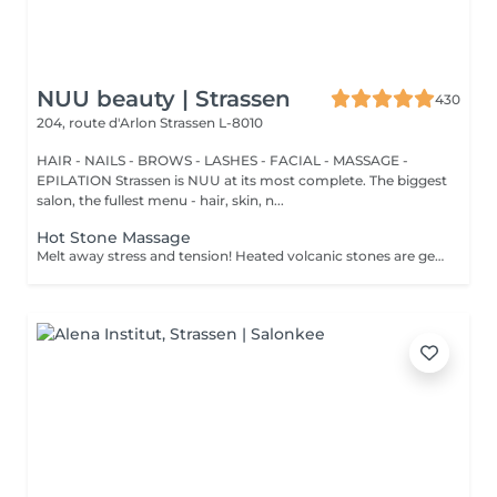
NUU beauty | Strassen
430
204, route d'Arlon
Strassen L-8010
HAIR - NAILS - BROWS - LASHES - FACIAL - MASSAGE -
EPILATION Strassen is NUU at its most complete. The biggest
salon, the fullest menu - hair, skin, n...
Hot Stone Massage
Melt away stress and tension! Heated volcanic stones are gently placed and massaged over the body to warm the muscles, increase circulation, and promote a deep state of relaxation. Perfect for relieving tension, easing anxiety, and restoring inner calm. Age restrictions: there are no age restrictions for this procedure. Post procedure recommendations: do not do sport and any sharp movements 2-3 hours after the procedure. Frequency: 1-2 times per week, 10 times in total. Repeat once in 3-6 months.