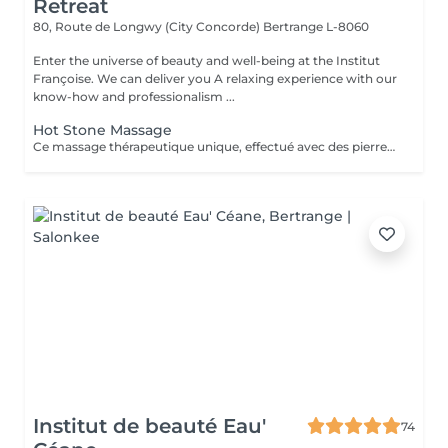
Retreat
80, Route de Longwy (City Concorde)
Bertrange L-8060
Enter the universe of beauty and well-being at the Institut
Françoise. We can deliver you A relaxing experience with our
know-how and professionalism ...
Hot Stone Massage
Ce massage thérapeutique unique, effectué avec des pierres de lave, rend un bon équilibre de l'énergie. Son effet est plus profond et dure plus longtemps que celui d'un massage classique.
Institut de beauté Eau'
74