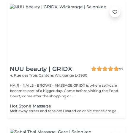
NUU beauty | GRIDX
97
4, Rue des Trois Cantons
Wickrange L-3980
HAIR - NAILS - BROWS - MASSAGE GRIDX is where self-care
becomes part of a bigger day. Come before visiting the Food
Court, come after the shopping or ...
Hot Stone Massage
Melt away stress and tension! Heated volcanic stones are gently placed and massaged over the body to warm the muscles, increase circulation, and promote a deep state of relaxation. Perfect for relieving tension, easing anxiety, and restoring inner calm. Age restrictions: there are no age restrictions for this procedure. Post procedure recommendations: do not do sport and any sharp movements 2-3 hours after the procedure. Frequency: 1-2 times per week, 10 times in total. Repeat once in 3-6 months.