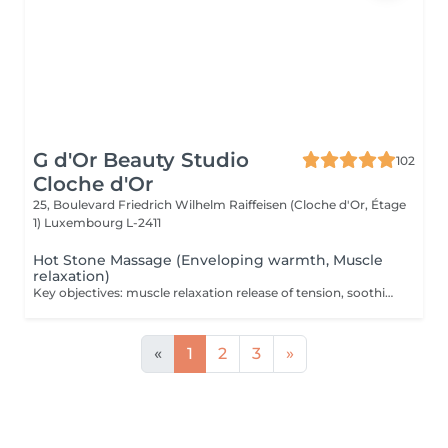
G d'Or Beauty Studio
102
Cloche d'Or
25, Boulevard Friedrich Wilhelm Raiffeisen (Cloche d'Or, Étage
1)
Luxembourg L-2411
Hot Stone Massage (Enveloping warmth, Muscle
relaxation)
Key objectives: muscle relaxation release of tension, soothing warmth and deep relaxation An enveloping massage performed with heated volcanic stones, carefully placed on key points of the body and used to deliver slow, flowing movements. The gentle, penetrating warmth gradually reaches deep into the tissues, softens contracted areas, and eases muscular tension. A true thermotherapy ritual, this treatment harnesses the therapeutic benefits of heat to stimulate circulation, support tissue oxygenation, and soothe accumulated tension. It provides an immediate sense of comfort and balance, making it ideal during periods of fatigue or whenever the body needs to be deeply warmed and revitalized. Recommended frequency: Occasionally, or every 2 to 3 weeks as part of a regular maintenance routine.
«
1
2
3
»