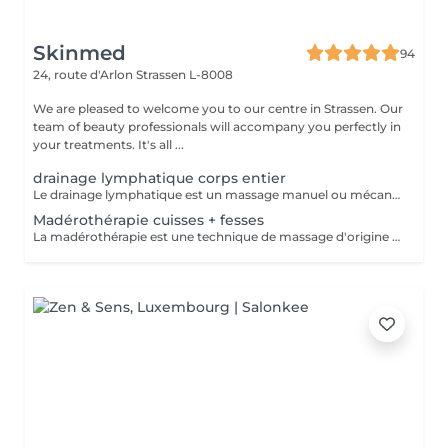
Skinmed
94
24, route d'Arlon
Strassen L-8008
We are pleased to welcome you to our centre in Strassen. Our
team of beauty professionals will accompany you perfectly in
your treatments. It's all ...
drainage lymphatique corps entier
Le drainage lymphatique est un massage manuel ou mécanique qui suit le trajet du système lymphatique afin de décongestionner les tissus, éliminer les toxines, et renforcer le système immunitaire. Il est souvent utilisé pour lutter contre la rétention d'eau, les jambes lourdes, les dèmes, ou pour favoriser la récupération post-opératoire ou post-traumatique. Contre-indications : - Infections aiguës - Thrombose / phlébite - Insuffisance cardiaque non compensée - cancer / Tumeurs malignes (sans avis médical) - Fièvre - règles hémorragiques / premiers 5 jours de règles - surcharge rénale - pathologies liées à l'appareil reproducteur - maladies de la peau - les ecchymoses - dysfonctionnement du système immunitaire
Madérothérapie cuisses + fesses
La madérothérapie est une technique de massage d'origine colombienne qui utilise des instruments en bois spécialement conçus pour le modelage du corps. Le mot vient de l'espagnol "madera", qui signifie "bois". La madérothérapie est une technique de massage naturelle et non invasive qui repose sur l'utilisation d'outils en bois de différentes formes (rouleaux, ventouses, spatules, champignons, etc.) pour stimuler le corps. Objectifs principaux : - Réduction de la cellulite - Drainage lymphatique - Raffermissement de la peau - Remodelage du corps - Amélioration de la circulation sanguine - Relaxation musculaire et réduction du stress. Contre-indications: - grossesse - Infections aiguës - Thrombose / phlébite - Insuffisance cardiaque non compensée - cancer / Tumeurs malignes (sans avis médical) - Fièvre - règles hémorragiques / premiers 5 jours de règles - surcharge rénale - pathologies liées à l'appareil reproducteur - maladies de la peau - les ecchymoses - dysfonctionnement du système immunitaire