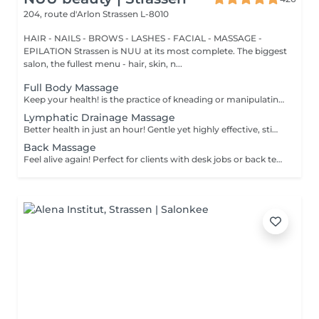
204, route d'Arlon
Strassen L-8010
HAIR - NAILS - BROWS - LASHES - FACIAL - MASSAGE -
EPILATION Strassen is NUU at its most complete. The biggest
salon, the fullest menu - hair, skin, n...
Full Body Massage
Keep your health! is the practice of kneading or manipulating a person's muscles and other soft-tissue in order to reduce stress, reduce muscle pain, increase relaxation and improve the work of the immune system. Age restrictions: there are no age restrictions for this procedure. Post procedure recommendations: do not do sport and any sharp movements 2-3 hours after the procedure. Frequency: 1-2 times per week, 10 times in total. Repeat once in 3-6 months.
Lymphatic Drainage Massage
Better health in just an hour! Gentle yet highly effective, stimulates the body's lymphatic system to flush out toxins, reduce swelling, and enhance immunity. This technique uses light, rhythmic strokes to encourage natural drainage, making it perfect for reducing bloating, post-surgery care, and improving skin tone. A go-to for detox and wellness. Age restrictions: there are no age restrictions for this procedure. Post procedure recommendations: do not do sport and any sharp movements 2-3 hours after the procedure. Frequency: 1-2 times per week, 10 times in total. Repeat once in 3-6 months.
Back Massage
Feel alive again! Perfect for clients with desk jobs or back tension, focuses on relieving stress, tightness, and knots in the back and shoulders. Whether you suffer from chronic back pain or occasional tension, this treatment provides targeted relief and improved posture. Cupping therapy is an ancient healing technique that uses special cups to create gentle suction on the skin. This suction promotes blood flow, relieves muscle tension, reduces inflammation, and supports deep relaxation. The treatment can help release toxins, improve circulation, and ease chronic pain or stiffness. Age restrictions: there are no age restrictions for this procedure. Post procedure recommendations: do not do sport and any sharp movements for 2-3 hours after the procedure. Frequency: 1-2 times per week, 10 times in total. Repeat once in 3-6 months.