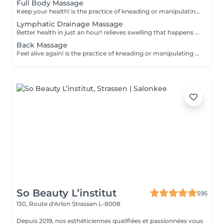
Full Body Massage
Keep your health! is the practice of kneading or manipulating a person's muscles and other soft-tissue in order to reduce stress, reduce muscle pain, increase relaxation and improve the work of the immune system. Benefits of getting a full body massage: - reduces stress - relaxing - improves blood circulation - improves body immune system How is full body massage done? - head and neck are massaged - shoulders and back are massaged - hands and arms are massaged - feet and legs are massaged - belly is massaged Age restrictions: there are no age restrictions for this procedure. Post procedure recommendations: do not do sport and any sharp movements 2-3 hours after the procedure. Frequency: 1-2 times per week, 10 times in total. Repeat once in 3-6 months.
Lymphatic Drainage Massage
Better health in just an hour! relieves swelling that happens when medical treatment or illness blocks your lymphatic system. Lymphatic drainage massage involves gently manipulating specific areas of your body to help lymph move to an area with working lymph vessels. Benefits of getting a lymphatic drainage massage: - improves body immune system - helps with post-injury swelling - eases tension in the body How is a lymphatic drainage massage done? - head and neck are massaged - shoulders and back are massaged - hands and arms are massaged - feet and legs are massaged - belly is massaged Age restrictions: there are no age restrictions for this procedure. Post procedure recommendations: do not do sport and any sharp movements 2-3 hours after the procedure. Frequency: 1-2 times per week, 10 times in total. Repeat once in 3-6 months.
Back Massage
Feel alive again! is the practice of kneading or manipulating a person's muscles and other soft-tissue in order to reduce stress, reduce muscle pain, increase relaxation and improve the work of the immune system. Benefits of getting a back health massage: - reduces stress - relaxing - improves blood circulation - improves body immune system How is massage back health done? - head and neck are massaged - shoulders and back are massaged - hands and arms are massaged Age restrictions: there are no age restrictions for this procedure. Post procedure recommendations: do not do sport and any sharp movements for 2-3 hours after the procedure. Frequency: 1-2 times per week, 10 times in total. Repeat once in 3-6 months.
So Beauty L’institut
595
130, Route d'Arlon
Strassen L-8008
Depuis 2019, nos esthéticiennes qualifiées et passionnées vous