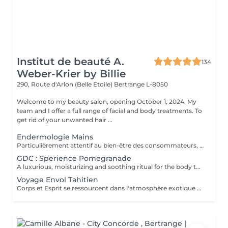
Institut de beauté A.
134
Weber-Krier by Billie
290, Route d'Arlon (Belle Etoile)
Bertrange L-8050
Welcome to my beauty salon, opening October 1, 2024. My
team and I offer a full range of facial and body treatments. To
get rid of your unwanted hair ...
Endermologie Mains
Particulièrement attentif au bien-être des consommateurs, ce nouveau protocole exclusif LPG® est l'alliance de la technicité, qui s'appuie sur la technologie brevetée de l'appareil CelluM6 Alliance® et de la sensorialité pour une efficacité immédiate et durable sur le corps. Et ce, grâce à une succession de manoeuvres réalisées à la fois par la tête de soin Alliance®, l'application d'un masque et par les mains du praticien.
GDC : Sperience Pomegranade
A luxurious, moisturizing and soothing ritual for the body that can be personalized according to the skin's needs. The line is based on pomegranate, a fantastic ingredient, soothing and antioxidant. The result ? Cell renewal, vitality and hydration! POMEGRANATE BODY SCRUB: Along with the powder and cream body scrub, enjoy a 45-minute full-body exfoliation ritual. POMEGRANATE BODY MASSAGE: Massage in the lying position then in the lying position with the sensory massage cream. This ritual lasts 45 minutes. POMEGRANATE BODY WRAP: The wrap is applied with gentle movements and left for 20 minutes before rubbing in the product by a massage. The ritual lasts 60 minutes. POMEGRANATE RED SERENITY: A delicious 90-minute ritual combining the power of pomegranate seeds with the powerful moisturizing effects of cream. POMEGRANATE SWEET COCOON: Immerse yourself in the world of Pomegranate Sperience for 90 minutes with this complete ritual including exfoliation, massage and wrap.
Voyage Envol Tahitien
Corps et Esprit se ressourcent dans l'atmosphère exotique des trésors polynésiens, ces îles où la beauté, la générosité et la luxuriance ont un goût de paradis VISAGE Gommage visage à la perle noire et poudre de coco: La poudre de perle noire régénèrante a action anti-rides, le parfum de Nénuphar et de coco feront de cette caresse un moment de luxe et de bienfaits. Complexe de modelage au lait de coco: Réhydrate et calme les épidermes les plus fragilisés dans un voile de douceur. CORPS Gommage corps à la poudre de coco: exfolie en douceur les épidermes les plus sensibles, délicate senteur de vanille des iles. Huile de massage tonifiante au karité: Huile de tournesol à la propriété d'amélioration de la posture, Huile de pépins de raisin connue pour ses vertus régénérantes restructurantes et anti-âge, Du beurre de karité utilisé en Afrique depuis des millénaires. On raconte ainsi que la reine Néfertiti lui devait sa grande beauté car ce beurre renferme d'extraordinaires vertus réparatrices de la peau, huiles essentielles de menthe poivrée, huiles essentielles de cyprès. Cette huile au parfum tonique éveillera vos sens. Massage manuel relax ou aux coquillages Tia Iri « la pensée Roo ».