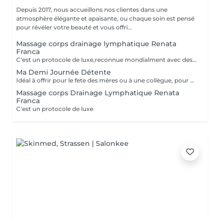
Depuis 2017, nous accueillons nos clientes dans une
atmosphère élégante et apaisante, ou chaque soin est pensé
pour révéler votre beauté et vous offri...
Massage corps drainage lymphatique Renata
Franca
C'est un protocole de luxe,reconnue mondialment avec des bienfats immédiats, tant esthétiques que thérapeutiques. Le drainage lymphatique selon la méthode Renata França est totalement différent des autres drainages disponibles sur le marché. Avec une pression ferme et un rythme plus soutenu, des pompages et des manuvres exclusives font de cette méthode une technique remarquable, aux résultats impressionnants et immédiats. Cette technique réduit les dèmes, active la circulation sanguine et stimule un réseau complexe de vaisseaux qui transportent les fluides corporels, combattant ainsi la redoutée cellulite. Le résultat est un corps moins gonflé et plus sculpté, avec un métabolisme accéléré et une sensation de bien-être.
Ma Demi Journée Détente
Idéal à offrir pour le fete des mères ou à une collègue, pour un anniversaire, pour faire se faire plaisir et se détendre tout simplement. Il contient les soins suivants : Un massage relaxant de 60 min pour le corps + Soin du visage MosaïqueModelante+ spa paraffine les mains + spa paraffine les pieds
Massage corps Drainage Lymphatique Renata
Franca
C'est un protocole de luxe