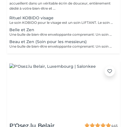
accueillent dans un véritable écrin de douceur, entièrement
dédié à votre bien-être et ...
Rituel KOBIDO visage
Le soin KOBIDO pour le visage est un soin LIFTANT. Le soin dure 1h15, et vous permettra de lifter complètement votre visage. Il est idéal de venir démaquillé pour commencer ce rituel. La praticienne commencera par un enchaînement de serviettes chaudes, puis viendra stimuler les cellules avec un instrument le RIDOKI. Suivi d'un massage doux avec des techniques de massage spécifiques au Kobido. Puis elle effectura des points de pressions sur les méridiens, pour terminer avec un passage au ROULEAU DE JADE. Laissez-vous porter par ce rituel anti-âge d'exeption à la fois relaxant et liftant.
Belle et Zen
Une bulle de bien-être enveloppante comprenant: Un soin du visage nettoyant et hydratant d'une durée de 60 minutes. (Démaquillage, gommage, extraction des comédons, massage visage, masque et crème de soin) Une manucure ( Limage, la pousse et coupe des cuticules, gommage et massage avec crème de soin. Base transparente comprise si souhaitée) Un massage relaxant des pieds ou des mains d'une durée de 20 minutes
Beau et Zen (Soin pour les messieurs)
Une bulle de bien-être enveloppante comprenant: Un soin visage éclat d'une durée de 50 minutes adapté à votre type de peau (Nettoyage, gommage, extraction des comédons, massage visage, masque et crème de soin) Un massage relaxant du dos d'une durée de 20 minutes. Une manucure ( Limage, la pousse et coupe des cuticules, gommage et massage avec crème de soin)
P'Osez.lu Belair
445