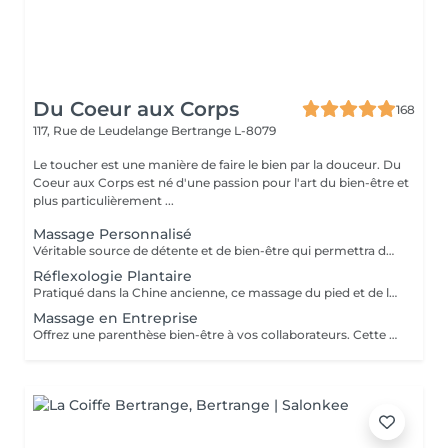
Du Coeur aux Corps
168
117, Rue de Leudelange
Bertrange L-8079
Le toucher est une manière de faire le bien par la douceur. Du
Coeur aux Corps est né d'une passion pour l'art du bien-être et
plus particulièrement ...
Massage Personnalisé
Véritable source de détente et de bien-être qui permettra de retirer les noeuds musculaires tout en favorisant un état intense de relaxation, des pieds à la tête ou selon vos besoins et envie. Un moment de lâcher prise pour le corps et l'esprit.
Réflexologie Plantaire
Pratiqué dans la Chine ancienne, ce massage du pied et de la voûte plantaire utilise le processus d'auto-guérison. Il soulage, énergise et harmonise le corps par des pressions localisées sur les pieds. Un massage qui fait écho dans le corps entier.
Massage en Entreprise
Offrez une parenthèse bien-être à vos collaborateurs. Cette pause relaxante leur permettra de libérer les tensions musculaires, de détendre l'esprit et de leur apporter une reconnaissance en prenant soin de leur confort. Le massage amma assis est une technique de toucher et d'enchainement de manoeuvres qui se pratique en position assise sur une personne habillée. Elle cible essentiellement les épaules, le dos, la nuque, les hanches, les bras, les mains et la tête, mais peut être adapté à chaque besoin de vos collaborateurs.