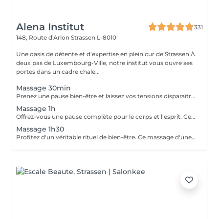
Alena Institut
331
148, Route d'Arlon
Strassen L-8010
Une oasis de détente et d'expertise en plein cur de Strassen À
deux pas de Luxembourg-Ville, notre institut vous ouvre ses
portes dans un cadre chale...
Massage 30min
Prenez une pause bien-être et laissez vos tensions disparaître. Ce massage de 30 minutes détend les muscles, apaise l'esprit et vous procure une sensation de relaxation profonde. Un moment parfait pour retrouver énergie et sérénité.
Massage 1h
Offrez-vous une pause complète pour le corps et l'esprit. Ce massage d'une heure détend en profondeur les muscles, libère les tensions et procure une relaxation durable. Un moment idéal pour retrouver énergie, équilibre et bien-être.
Massage 1h30
Profitez d'un véritable rituel de bien-être. Ce massage d'une heure et demi offre une relaxation intense, soulage les tensions et revitalise le corps et l'esprit. Un moment privilégié pour se ressourcer pleinement et retrouver sérénité et vitalité.