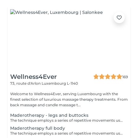
Wellness4Ever
169
73, route d'Arlon
Luxembourg L-1140
Welcome to Wellness4Ever, serving Luxembourg with the
finest selection of luxurious massage therapy treatments. From
back massage and candle massage t...
Maderotherapy - legs and buttocks
The technique employs a series of repetitive movements using more than a dozen different wooden tools, which manipulate targeted areas of muscles, fat and cellulite. It also stimulates the lymphatic drainage system to get rid of stored toxins. This jumpstarts the metabolism and burns fat.
Maderotherapy full body
The technique employs a series of repetitive movements using more than a dozen different wooden tools, which manipulate targeted areas of muscles, fat and cellulite. It also stimulates the lymphatic drainage system to get rid of stored toxins. This jumpstarts the metabolism and burns fat.