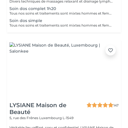
Divers techniques de massages relaxant et drainage lymphatique manuel
Soin dos complet 1h20
Tous nos soins et traitements sont mixtes hommes et femmes. Les traitements en cure sont valables six mois. Sur conseil de votre esthéticienne, des combinaisons de soins et de traitements sont possibles, afin d'obtenir un résultat optimal. Attention certain traitements nécessitent des explications préalables ainsi qu'une commande spécifique des coffrets et de soins personnalisés.
Soin dos simple
Tous nos soins et traitements sont mixtes hommes et femmes. Les traitements en cure sont valables six mois. Sur conseil de votre esthéticienne, des combinaisons de soins et de traitements sont possibles, afin d'obtenir un résultat optimal. Attention certain traitements nécessitent des explications préalables ainsi qu'une commande spécifique des coffrets et de soins personnalisés.
LYSIANE Maison de
147
Beauté
5, rue des Frênes
Luxembourg L-1549
Véritable lieu raffiné, cosy et confidentiel. LYSIANE Maison de