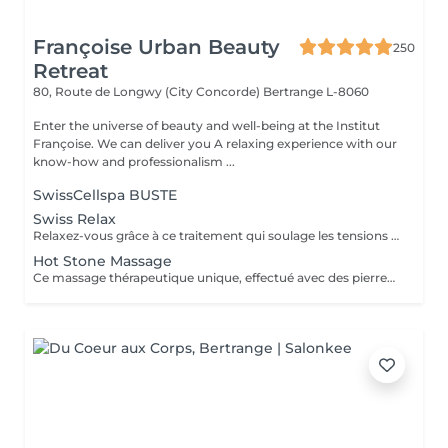
Françoise Urban Beauty
250
Retreat
80, Route de Longwy (City Concorde)
Bertrange L-8060
Enter the universe of beauty and well-being at the Institut
Françoise. We can deliver you A relaxing experience with our
know-how and professionalism ...
SwissCellspa BUSTE
Swiss Relax
Relaxez-vous grâce à ce traitement qui soulage les tensions pour un dos parfaitement détendu.
Hot Stone Massage
Ce massage thérapeutique unique, effectué avec des pierres de lave, rend un bon équilibre de l'énergie. Son effet est plus profond et dure plus longtemps que celui d'un massage classique.