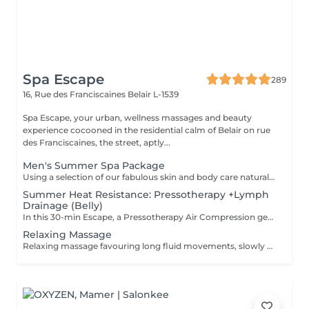
Spa Escape
289
16, Rue des Franciscaines
Belair L-1539
Spa Escape, your urban, wellness massages and beauty
experience cocooned in the residential calm of Belair on rue
des Franciscaines, the street, aptly...
Men's Summer Spa Package
Using a selection of our fabulous skin and body care natural and organic products, we provide you with a Kanzu foot bath and massage while you sip on a thyme and cucumber Sparkling Water concoction (optional). Then feel the tension and stress melt away from your face, neck, shoulders and scalp as you lay back and experience an upper body massage followed by an intoxicating, hot-towel face treatment ending with a calming hair and scalp massage.
Summer Heat Resistance: Pressotherapy +Lymph
Drainage (Belly)
In this 30-min Escape, a Pressotherapy Air Compression gently tightens & relaxes the legs to boosts lymphatic drainage and reduces water retention. We add a Lymphatic Drainage Belly Massage to soothe tension and/or toxins caught in the tummy area. Your legs, and feet feel lighter, your body feels less bloated. This offer is available on Tuesday to Thursday from 10 to 3pm.
Relaxing Massage
Relaxing massage favouring long fluid movements, slowly enveloping your body for profound calm of your body and mind. No detailed muscle work is involved. The massage commences with an essential oil foot refresher which is necessary to release tension. *Light to medium pressure.