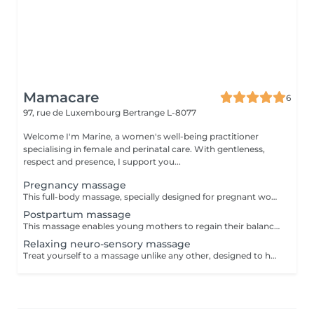
Mamacare
6
97, rue de Luxembourg
Bertrange L-8077
Welcome I'm Marine, a women's well-being practitioner
specialising in female and perinatal care. With gentleness,
respect and presence, I support you...
Pregnancy massage
This full-body massage, specially designed for pregnant women, helps relieve the aches and pains of pregnancy and relaxes both body and mind. It gently tames the lines of a body in transformation, preparing you for childbirth and motherhood in complete serenity. A blend of well-being massage techniques and energy points, this massage adapts to the specific needs of each woman and each stage of pregnancy: the choice of maneuvers is personalized to create a unique moment of relaxation. This massage can be practiced from the 2nd trimester onwards. The session consists of a time of exchange, so that we can get to know each other and you can tell me about your needs, followed by the massage itself, which lasts around 50 minutes.
Postpartum massage
This massage enables young mothers to regain their balance more quickly, providing an intense sensation of well-being from head to toe. Thanks to a unique protocol combining wellness massage techniques and Chinese medicine acupressure points, this massage reunites and rebalances the energy of the pelvis, gently repositioning the organs of the belly, stimulating vitality, relieving tension and decongesting heavy legs. It soothes stress, allows you to gently feel the contours of your body and feel good about it. This massage can be adapted and modulated according to need: the choice of maneuvers is personalized to best meet the specific needs of each client. OPTIONAL: Tightening with a rebozo (a specially woven fabric from Mexico) allows the pelvis to gently settle, relieving residual ligament or joint pain from pregnancy, and helping the organs and uterus to return to their original size and position.
Relaxing neuro-sensory massage
Treat yourself to a massage unlike any other, designed to help you fully disconnect from the mind and reconnect with your body in all its dimensions. The neuro-sensory massage I offer is a truly unique experience: it combines gentle mobilisations of the limbs, movement work across multiple planes (horizontal, vertical, diagonal), and long, enveloping strokes inspired by Lomi-Lomi, the traditional Hawaiian massage. By playing with rhythm, direction, and sensory perception, this massage invites both body and mind to lose their usual reference points creating the perfect space for deep letting go. During the session, you are gently rocked, stretched, and mobilised. Your sense of space and time becomes blurred, your mind gradually lets go, and tension melts away. This massage is especially suited if you: are looking for a sensory experience that is different from traditional massages find it difficult to switch off and wish to treat yourself to deep relaxation are going through a period of stress or mental overload feel the need to reconnect with your body through a gentle, nurturing approach Each session is fully personalised and takes place in a warm, caring, and respectful environment.