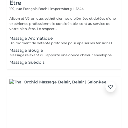
Être
192, rue François Boch
Limpertsberg L-1244
Alison et Véronique, esthéticiennes diplômées et dotées d'une
expérience professionnelle considérable, sont au service de
votre bien-être. Le respect...
Massage Aromatique
Un moment de détente profonde pour apaiser les tensions liées au quotidien, réduire le stress et retrouver un bien-être global.
Massage Bougie
Massage relaxant qui apporte une douce chaleur enveloppante pour une détente profonde et sensorielle. La cire fondue se transforme en huile soyeuse pour nourrir la peau et apaiser l'esprit.
Massage Suédois