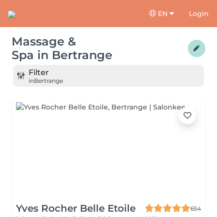
EN
Login
Massage &
Spa
in
Bertrange
Filter
in
Bertrange
Yves Rocher Belle Etoile
654