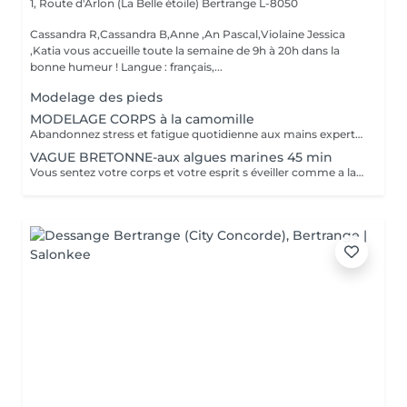
1, Route d'Arlon (La Belle étoile)
Bertrange L-8050
Cassandra R,Cassandra B,Anne ,An Pascal,Violaine Jessica
,Katia vous accueille toute la semaine de 9h à 20h dans la
bonne humeur ! Langue : français,...
Modelage des pieds
MODELAGE CORPS à la camomille
Abandonnez stress et fatigue quotidienne aux mains expertes de notre estheticienne. Sa gestuelle manuelle libere instantanement chacun de vos points de tension depuis les pieds jusqu à la nuque Le doux parfum fleuri de la camomille enveloppe votre corps et apaise vos sens et votre esprit. lacher prise dans un incroyable moment de detente . Vous etes apaisée et detendue.
VAGUE BRETONNE-aux algues marines 45 min
Vous sentez votre corps et votre esprit s éveiller comme a la suite d un bain dans l OCEAN. Vous vous tonicité et leur confort. sentez légère et revitalisée. Vos jambes retrouvent leur tonicité et leur confort