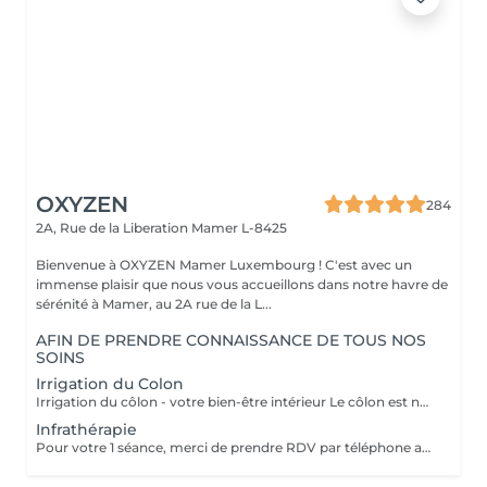
OXYZEN
284
2A, Rue de la Liberation
Mamer L-8425
Bienvenue à OXYZEN Mamer Luxembourg ! C'est avec un
immense plaisir que nous vous accueillons dans notre havre de
sérénité à Mamer, au 2A rue de la L...
AFIN DE PRENDRE CONNAISSANCE DE TOUS NOS
SOINS
Irrigation du Colon
Irrigation du côlon - votre bien-être intérieur Le côlon est notre deuxième cerveau : pour une véritable harmonie, il est essentiel de prendre soin à la fois de son mental et de sa digestion. Une séance se déroule en deux temps : - Un échange personnalisé sur votre hygiène de vie, afin de vous donner des conseils alimentaires adaptés.( + ou - 30 minutes) - La séance d'irrigation ( + ou - 45 minutes), réalisée en douceur avec un appareil spécialisé, pour purifier et régénérer votre système digestif. Bienfaits : * Soulage ballonnements et lourdeurs * Améliore le transit * Élimine gaz et fermentations * Favorise une flore intestinale équilibrée * Apporte légèreté, vitalité et détente L'extérieur reflète l'intérieur : une peau lumineuse et un bien-être visible commencent par un côlon équilibré. Pour plus d'informations, consultez notre site : https://www.oxyzen.lu/massages/irrigation-du-colon.html
Infrathérapie
Pour votre 1 séance, merci de prendre RDV par téléphone afin que nous puissions définir ensemble le programme le plus adapté à vos attentes : +352 661 271 063 Infrathérapie Vital Dome une chaleur douce et profonde Souvent comparée au sauna, l'infrathérapie est différente : elle utilise les infrarouges longs (sans lumière, chaleur progressive). Résultat : une élimination jusqu'à 20 fois plus de toxines et metaux lourds qu'un sauna classique, tout en apportant confort et détente. Bienfaits : * Détox : élimine toxines et métaux lourds, relance le drainage, oxygène les tissus. * Beauté : raffermit, régénère la peau, atténue rides et cellulite. * Relaxation : réduit stress, tensions nerveuses et améliore le sommeil. * Sport : récupération, oxygénation musculaire, réduit courbatures et raideurs. * Santé : stimule l'immunité, apaise douleurs articulaires et rhumatismes. * Saisons : en hiver, réchauffe durablement et prévient les maux ; en été, soulage jambes lourdes et rétention d'eau. Avec ses 38 programmes personnalisés, l'infrathérapie s'adapte à vos besoins Cure conseillée : 1 à 2 séances par semaine pendant 5 semaines, puis 1 toutes les 1 à 2 semaines. Tarifs : séance 45 min 49€ | séance 60 min 59€ | forfaits disponibles : Séances de 45 min 5 séances : 200€ 10 séances : 350€ 20 séances : 600€ Séances de 60 min. 1 séance de 1h : 59€ 5 séances : 240€ 10 séances : 475€ 20 séances : 850€ Pour plus d'informations, consultez notre site : https://www.oxyzen.lu/massages/infratherapie.html