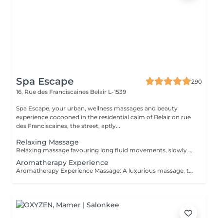
Spa Escape
290
16, Rue des Franciscaines
Belair L-1539
Spa Escape, your urban, wellness massages and beauty
experience cocooned in the residential calm of Belair on rue
des Franciscaines, the street, aptly...
Relaxing Massage
Relaxing massage favouring long fluid movements, slowly enveloping your body for profound calm of your body and mind. No detailed muscle work is involved. The massage commences with an essential oil foot refresher which is necessary to release tension. *Light to medium pressure.
Aromatherapy Experience
Aromatherapy Experience Massage: A luxurious massage, tailored to your specific needs, starts with a consultation and the use of individually chosen essential oil blends. The carefully applied massage pressures will stimulate the nervous system and with other Swedish massage and neuro-muscular techniques that is either relaxing or energising, you will feel deeply relaxed and recharged. The massage commences with an essential oil foot refresher which is necessary to release tension. The 90 minute program incorporates a foot bath. *Medium to slightly strong pressure.