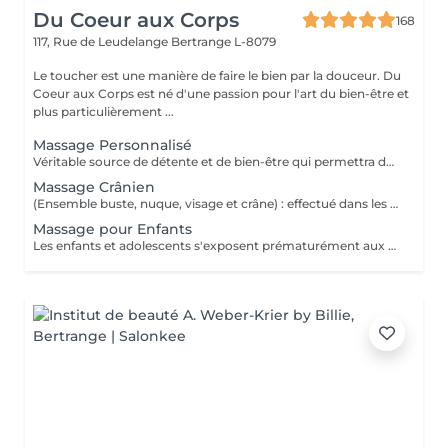
Du Coeur aux Corps
168
117, Rue de Leudelange
Bertrange L-8079
Le toucher est une manière de faire le bien par la douceur. Du
Coeur aux Corps est né d'une passion pour l'art du bien-être et
plus particulièrement ...
Massage Personnalisé
Véritable source de détente et de bien-être qui permettra de retirer les noeuds musculaires tout en favorisant un état intense de relaxation, des pieds à la tête ou selon vos besoins et envie. Un moment de lâcher prise pour le corps et l'esprit.
Massage Crânien
(Ensemble buste, nuque, visage et crâne) : effectué dans les règles de l'art, le massage crânien possède de nombreuses vertus : il lutte contre la fatigue, il réduit le stress, il atténue les maux de tête, il combat les insomnies et il calme les tensions dans la nuque et le haut du dos. Un beau moment de déconnexion totale, de quoi vous vider complètement la tête.
Massage pour Enfants
Les enfants et adolescents s'exposent prématurément aux agitations du quotidien. Le massage constitue le début d'un apprentissage pour prendre soin de leur corps et de leur bien-être, dès leur plus jeune âge. Il favorise son développement et sa croissance et peut être une source de guérison et d'un bon équilibre pour son organisme. De quoi également lui donner confiance durant cette période de transition vers l'âge adulte.