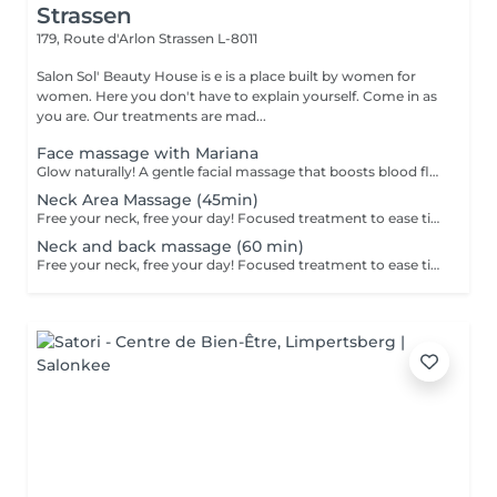
Strassen
179, Route d'Arlon
Strassen L-8011
Salon Sol' Beauty House is e is a place built by women for
women. Here you don't have to explain yourself. Come in as
you are. Our treatments are mad...
Face massage with Mariana
Glow naturally! A gentle facial massage that boosts blood flow, reduces puffiness, and enhances skin tone. Promotes lymphatic drainage in the face and stimulates collagen production.
Neck Area Massage (45min)
Free your neck, free your day! Focused treatment to ease tightness, tension headaches, and stiffness in the neck and shoulders. You work in the office, spending long hours at a desk or looking at screens. THIS MASSAGE IS FOR YOU! Restores movement and reduces pain.
Neck and back massage (60 min)
Free your neck, free your day! Focused treatment to ease tightness, tension headaches, and stiffness in the neck and shoulders. You work in the office, spending long hours at a desk or looking at screens. THIS MASSAGE IS FOR YOU! Restores movement and reduces pain.