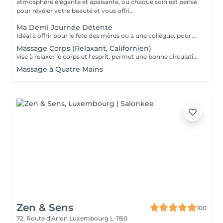
atmosphère élégante et apaisante, ou chaque soin est pensé
pour révéler votre beauté et vous offri...
Ma Demi Journée Détente
Idéal à offrir pour le fete des mères ou à une collègue, pour un anniversaire, pour faire se faire plaisir et se détendre tout simplement. Il contient les soins suivants : Un massage relaxant de 60 min pour le corps + Soin du visage MosaïqueModelante+ spa paraffine les mains + spa paraffine les pieds
Massage Corps (Relaxant, Californien)
vise à relaxer le corps et l'esprit, permet une bonne circulation des flux sanguins et énergétiques dans le corps, assouplit les muscles, tonifie la peau.
Massage à Quatre Mains
Zen & Sens
100
72, Route d'Arlon
Luxembourg L-1150