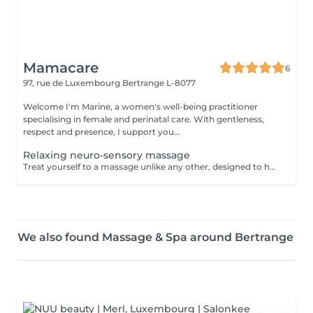
Mamacare
6
97, rue de Luxembourg
Bertrange L-8077
Welcome I'm Marine, a women's well-being practitioner
specialising in female and perinatal care. With gentleness,
respect and presence, I support you...
Relaxing neuro-sensory massage
Treat yourself to a massage unlike any other, designed to help you fully disconnect from the mind and reconnect with your body in all its dimensions. The neuro-sensory massage I offer is a truly unique experience: it combines gentle mobilisations of the limbs, movement work across multiple planes (horizontal, vertical, diagonal), and long, enveloping strokes inspired by Lomi-Lomi, the traditional Hawaiian massage. By playing with rhythm, direction, and sensory perception, this massage invites both body and mind to lose their usual reference points creating the perfect space for deep letting go. During the session, you are gently rocked, stretched, and mobilised. Your sense of space and time becomes blurred, your mind gradually lets go, and tension melts away. This massage is especially suited if you: are looking for a sensory experience that is different from traditional massages find it difficult to switch off and wish to treat yourself to deep relaxation are going through a period of stress or mental overload feel the need to reconnect with your body through a gentle, nurturing approach Each session is fully personalised and takes place in a warm, caring, and respectful environment.
We also found Massage & Spa around Bertrange