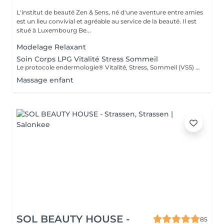
L'institut de beauté Zen & Sens, né d'une aventure entre amies
est un lieu convivial et agréable au service de la beauté. Il est
situé à Luxembourg Be...
Modelage Relaxant
Soin Corps LPG Vitalité Stress Sommeil
Le protocole endermologie® Vitalité, Stress, Sommeil (VSS) réduit significativement le stress, améliore la vitalité et les défenses naturelles, réduit les troubles du sommeil et améliore l'humeur générale. Soin corps réalisé à l'aide du LPG
Massage enfant
SOL BEAUTY HOUSE -
85