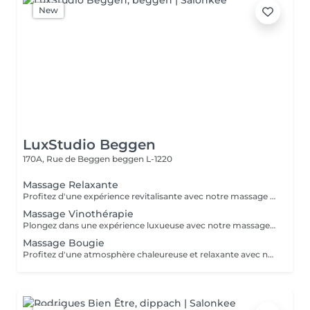
New
LuxStudio Beggen
170A, Rue de Beggen
beggen L-1220
Massage Relaxante
Profitez d'une expérience revitalisante avec notre massage relaxant de 40, 60 ou 90 minutes. Nos esthéticiennes utiliseront des techniques douces pour soulager les tensions musculaires, procurant une sensation de tranquillité. Le temps de préparation et d'installation de la cliente est inclus dans la période choisie, garantissant que chaque minute soit consacrée à votre bien-être. Profitez de ce moment pour rajeunir corps et esprit.
Massage Vinothérapie
Plongez dans une expérience luxueuse avec notre massage Vinothérapie de 40, 60 ou 90 minutes. Nos Esthetcienne experts utiliseront des techniques spécifiques, combinant les bienfaits du raisin pour apaiser vos muscles et offrir une sensation de détente profonde. Le temps de préparation et d'installation de la cliente est inclus dans la durée sélectionnée, garantissant une expérience dédiée à votre bien-être. Laissez-vous emporter par ce moment de délice, revitalisant à la fois votre corps et votre esprit.
Massage Bougie
Profitez d'une atmosphère chaleureuse et relaxante avec notre massage aux bougies de 40, 60 ou 90 minutes. Nos esthéticiennes spécialisées intègrent des bougies parfumées pour créer une ambiance paisible tout en appliquant des techniques douces visant à soulager les tensions musculaires. Le temps de préparation et d'installation de la cliente est inclus dans la période choisie, garantissant que chaque minute soit dédiée à votre bien-être. Offrez-vous une expérience de rajeunissement du corps et de l'esprit dans ce cadre serein.