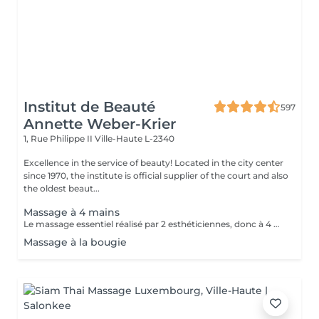
Institut de Beauté
597
Annette Weber-Krier
1, Rue Philippe II
Ville-Haute L-2340
Excellence in the service of beauty! Located in the city center
since 1970, the institute is official supplier of the court and also
the oldest beaut...
Massage à 4 mains
Le massage essentiel réalisé par 2 esthéticiennes, donc à 4 mains est un massage du corps complet aux huiles essentielles, qui apporte une profonde relaxation. C'est une technique favorisant la circulation énergétique et qui réactive le métabolisme. C'est un massage où on retrouve le plaisir de donner et de recevoir. En fait c'est un mélange de différentes techniques : californienne, quant au rythme, la fluidité, manoeuvres enveloppantes, et suédoise, travail précis sur les différentes parties du corps.
Massage à la bougie