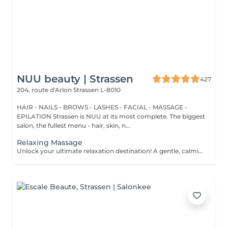
NUU beauty | Strassen
427
204, route d'Arlon
Strassen L-8010
HAIR - NAILS - BROWS - LASHES - FACIAL - MASSAGE -
EPILATION Strassen is NUU at its most complete. The biggest
salon, the fullest menu - hair, skin, n...
Relaxing Massage
Unlock your ultimate relaxation destination! A gentle, calming experience designed to soothe the nervous system and melt away daily stress. Long, flowing strokes, soft pressure, and calming aromas help you drift into deep relaxation and leave you feeling refreshed, rebalanced, and renewed. Age restrictions: there are no age restrictions for this procedure. Post procedure recommendations: do not do sport and any sharp movements 2-3 hours after the procedure. Frequency: 1-2 times per week, 10 times in total. Repeat once in 3-6 months.