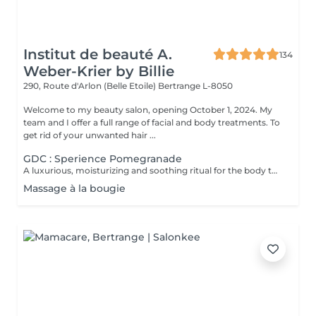
Institut de beauté A.
134
Weber-Krier by Billie
290, Route d'Arlon (Belle Etoile)
Bertrange L-8050
Welcome to my beauty salon, opening October 1, 2024. My
team and I offer a full range of facial and body treatments. To
get rid of your unwanted hair ...
GDC : Sperience Pomegranade
A luxurious, moisturizing and soothing ritual for the body that can be personalized according to the skin's needs. The line is based on pomegranate, a fantastic ingredient, soothing and antioxidant. The result ? Cell renewal, vitality and hydration! POMEGRANATE BODY SCRUB: Along with the powder and cream body scrub, enjoy a 45-minute full-body exfoliation ritual. POMEGRANATE BODY MASSAGE: Massage in the lying position then in the lying position with the sensory massage cream. This ritual lasts 45 minutes. POMEGRANATE BODY WRAP: The wrap is applied with gentle movements and left for 20 minutes before rubbing in the product by a massage. The ritual lasts 60 minutes. POMEGRANATE RED SERENITY: A delicious 90-minute ritual combining the power of pomegranate seeds with the powerful moisturizing effects of cream. POMEGRANATE SWEET COCOON: Immerse yourself in the world of Pomegranate Sperience for 90 minutes with this complete ritual including exfoliation, massage and wrap.
Massage à la bougie