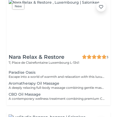
New
Nara Relax & Restore
3
7, Place de Clairefontaine
Luxembourg L-1341
Paradise Oasis
Escape into a world of warmth and relaxation with this luxurious wellness ritual. Combining a 90-minute Hot Stone Massage with a 30-minute Thai Foot Reflexology treatment, this package helps release deep muscular tension, improve circulation, and restore a sense of balance from head to toe. Includes: Hot Stone Massage 90 min Thai Foot Reflexology 30 min
Aromatherapy Oil Massage
A deeply relaxing full-body massage combining gentle massage techniques with carefully selected aromatic essential oils. The soothing aromas and flowing movements help ease muscle tension, reduce stress, calm the mind, and promote a lasting sense of well-being.
CBD Oil Massage
A contemporary wellness treatment combining premium CBD-infused oils with relaxing massage techniques. Designed for those seeking a peaceful pause from a busy lifestyle, this treatment helps soften muscular tension and encourages deep physical comfort.