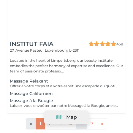
INSTITUT FAIA
458
27, Avenue Pasteur
Luxembourg L-2311
Located in the heart of Limpertsberg, our beauty institute
embodies the perfect harmony of expertise and excellence. Our
team of passionate professio...
Massage Relaxant
Offrez à votre corps et à votre esprit une escapade du quotidien avec notre Massage Relaxant. Conçu pour apaiser les muscles tendus et l'esprit agité, ce massage est une invitation à la tranquillité. Les gestes doux et enveloppants vous plongent dans un état de détente profonde, éliminant le stress et favorisant une relaxation totale. Laissez-vous dorloter, ressourcez-vous et repartez avec un sourire apaisé.
Massage Californien
Massage à la Bougie
Laissez-vous envoûter par notre Massage à la Bougie, une expérience sensorielle unique. La chaleur douce et apaisante de la cire fondue associée à des mouvements délicats vous transporte dans un cocon de relaxation. Vos sens seront comblés par les parfums apaisants de nos bougies spécialement conçues. Plongez dans un état de béatitude et ressortez avec une peau soyeuse et un esprit apaisé.
Map
«
1
2
3
4
...
7
»