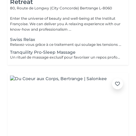
Retreat
80, Route de Longwy (City Concorde)
Bertrange L-8060
Enter the universe of beauty and well-being at the Institut
Françoise. We can deliver you A relaxing experience with our
know-how and professionalism ...
Swiss Relax
Relaxez-vous grâce à ce traitement qui soulage les tensions pour un dos parfaitement détendu.
Tranquility Pro-Sleep Massage
Un rituel de massage exclusif pour favoriser un repos profond du corps et de lesprit. Les effets positifs relaxants et anti-stress du «tranquility Blend» sont augmentés par les techniques du modelage exclusif, inspiré par layurvéda du Kérala et le rituel de massage traditionnel indonésien «Sea malay», intéressant pour ses vertus sur le système nerveux et lesprit. Tranquility Pro-Sleep Massage, aide le corps à récupérer des situations de stress et améliore la qualité du repos et du sommeil.