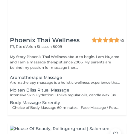
Phoenix Thai Wellness
45
117, Rte d'Arlon
Strassen 8009
My Story Phoenix Thai Wellness about to begin. I am Nujaree
and I am a massage therapist since 2006. My parents are
behind my passion for massage ther...
Aromatherapie Massage
Aromatherapy massage is a holistic wellness experience that combines the gentle physical manipulation of soft tissue with the soothing application of plant-derived essential oils. It remains a primary wellness practice for balancing emotional and physical well-being through inhalation and skin nourishment.
Molten Bliss Ritual Massage
Intensive Skin Hydration: Unlike regular oils, candle wax (usually made from soy or beeswax) contains high concentrations of Shea butter and Vitamin E, providing deep nourishment that leaves the skin silky smooth and hydrated for hours. Muscle Tension Release: The comforting warmth from the molten oil penetrates gently into the muscle layers, helping to melt away daily stiffness, ease tension, and thoroughly relax the body after a long day of work.
Body Massage Serenity
- Choice of Body Massage 60 minutes - Face Massage / Foot Reflexology 60 minutes