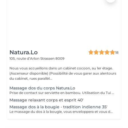
Natura.Lo
18
105, route d’Arlon
Strassen 8009
Nous vous accueillons dans un cabinet cocoon, au 1er étage.
(Ascenseur disponible) (Possibilité de vous garer aux alentours
du cabinet, rues parallèl...
Massage dos du corps Natura.Lo
Prise de contact sur serviette en bambou. Utilisation du Tui Na afin d'améliorer la circulation énergétique, utilisation du Lomi-Lomi, utilisation méthode relaxante. Utilisation d'huile végétale. Pression selon vos besoins. (Du crâne jusqu'aux orteils) Chèque cadeau disponible (Montant de votre choix, celui-ci est à indiquer lors de votre demande)
Massage relaxant corps et esprit 40'
Massage dos à la bougie - tradition indienne 35'
Le massage du dos à la bougie, vous enveloppera et vous donnera une sensation très réconfortante, avec la bougie qui apporte son soin onctueux