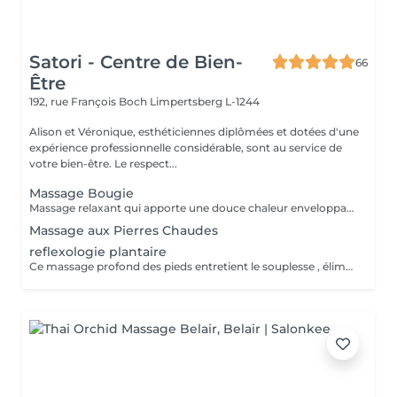
Satori - Centre de Bien-
66
Être
192, rue François Boch
Limpertsberg L-1244
Alison et Véronique, esthéticiennes diplômées et dotées d'une
expérience professionnelle considérable, sont au service de
votre bien-être. Le respect...
Massage Bougie
Massage relaxant qui apporte une douce chaleur enveloppante pour une détente profonde et sensorielle. La cire fondue se transforme en huile soyeuse pour nourrir la peau et apaiser l'esprit.
Massage aux Pierres Chaudes
reflexologie plantaire
Ce massage profond des pieds entretient le souplesse , élimine les tensions , relaxe , favorise la circulation sanguine et rééquilibre les énergies .