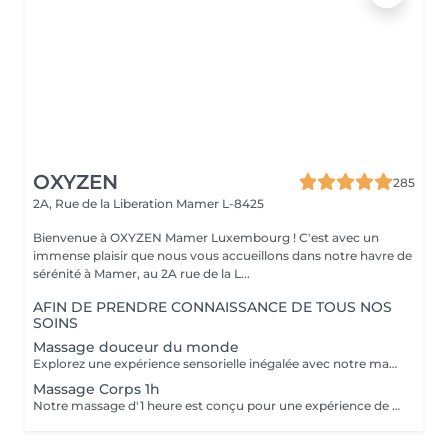
OXYZEN
285
2A, Rue de la Liberation
Mamer L-8425
Bienvenue à OXYZEN Mamer Luxembourg ! C'est avec un
immense plaisir que nous vous accueillons dans notre havre de
sérénité à Mamer, au 2A rue de la L...
AFIN DE PRENDRE CONNAISSANCE DE TOUS NOS
SOINS
Massage douceur du monde
Explorez une expérience sensorielle inégalée avec notre massage Douceur du Monde. Ce massage de luxe combine harmonieusement 106 manuvres expertes pour vous offrir un voyage de détente ultime. Les manuvres comprennent des effleurages anti-stress, des techniques ayurvédiques ancestrales de l'Inde, des mouvements de relaxation coréenne qui apportent des vibrations douces, des étirements inspirés du massage thaïlandais, des points de digitopression pour stimuler les méridiens chinois, ainsi qu'une réflexologie bienfaisante. De plus, pour votre visage, 26 manuvres d'une sophistication exquise sont réalisées.( pour le massage 2h corps & visage ) Chacun de ces gestes a été soigneusement sélectionné et exécuté pour vous permettre de vivre un moment de détente profonde, vous évader du rythme effréné de la vie quotidienne et vous immerger complètement dans la tranquillité. N'hésitez pas à découvrir nos cartes FORFAITS qui vous permettent de prolonger ces instants de bien-être à des tarifs préférentiels. Pour plus d'informations, visitez notre page Forfaits. Ce massage est aussi une idée cadeau idéale pour surprendre et faire plaisir. Pour en savoir plus, cliquez ici : https://www.oxyzen.lu Veuillez noter que ce massage est déconseillé aux femmes enceintes. Avertissement : Nos soins sont dédiés au bien-être et à la relaxation. Ils ne remplacent pas un suivi médical et ne relèvent pas de la kinésithérapie.
Massage Corps 1h
Notre massage d'1 heure est conçu pour une expérience de bien-être complète. Au cours de cette séance, différentes parties du corps sont régulièrement reliées par de grands mouvements qui vont des épaules aux pieds. Cette approche holistique mène à l'unification du corps et de l'esprit, vous permettant de vous détendre profondément et de retrouver votre équilibre intérieur. Laissez-vous emporter par cette expérience de massage d'1 heure, où chaque mouvement est soigneusement orchestré pour favoriser la relaxation, la détente musculaire et la revitalisation. Un véritable voyage sensoriel vous attend, vous aidant à oublier le stress quotidien et à vous ressourcer pleinement. Réservez dès maintenant votre séance d'1 heure et offrez-vous un moment de pur bien-être. Note : Ce massage d'1 heure peut être personnalisé en fonction de vos besoins et préférences, que ce soit pour cibler des zones spécifiques ou pour vous offrir une relaxation complète. Pour plus d'informations et pour réserver votre séance, contactez-nous ou réservez dès maintenant. Idéal également comme idée cadeau originale, pour surprendre et faire plaisir. Pour en savoir plus et découvrir l'ensemble de nos prestations, cliquez ici : https://www.oxyzen.lu Déconseillé aux femmes enceintes. Nous sommes impatients de vous accueillir pour une expérience de massage exceptionnelle chez OXYZEN. Avertissement : Nos soins sont dédiés au bien-être et à la relaxation. Ils ne remplacent pas un suivi médical et ne relèvent pas de la kinésithérapie.