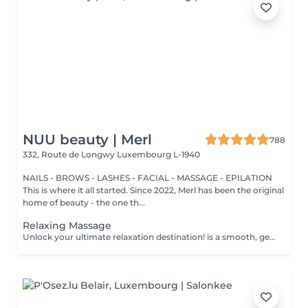
NUU beauty | Merl
788
332, Route de Longwy
Luxembourg L-1940
NAILS - BROWS - LASHES - FACIAL - MASSAGE - EPILATION
This is where it all started. Since 2022, Merl has been the original
home of beauty - the one th...
Relaxing Massage
Unlock your ultimate relaxation destination! is a smooth, gentle treatment that relieves muscular tension, increases circulation, and promotes a general sense of relaxation. Benefits of getting a relaxing massage: - improves sleep - reduce stress - eases muscle tension How is a relaxing massage done? - head and neck are massaged - shoulders and back are massaged - hands and arms are massaged - feet and legs are massaged - belly is massaged Age restrictions: there are no age restrictions for this procedure. Post procedure recommendations: do not do sport and any sharp movements 2-3 hours after the procedure. Frequency: 1-2 times per week, 10 times in total. Repeat once in 3-6 months.