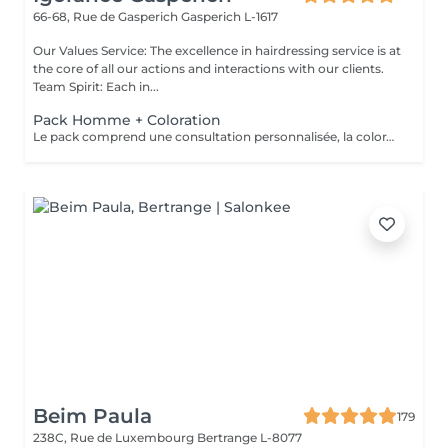
66-68, Rue de Gasperich
Gasperich L-1617
Our Values Service: The excellence in hairdressing service is at
the core of all our actions and interactions with our clients.
Team Spirit: Each in...
Pack Homme + Coloration
Le pack comprend une consultation personnalisée, la coloration avec les produits LOREAL PROFESSIONNEL , shampooing et conditionneur spécifiques REDKEN , la coupe IGORANCE ( finitions sur cheveux secs) , les produits de styling REDKEN * Tarifs à titre indicatifs à confirmer après la consultation personnalisée établit auprès de votre coiffeur/stylist/spécialiste * La direction se réserve le droit d’apporter des modifications pour le bon fonctionnement du salon
Beim Paula
179
238C, Rue de Luxembourg
Bertrange L-8077