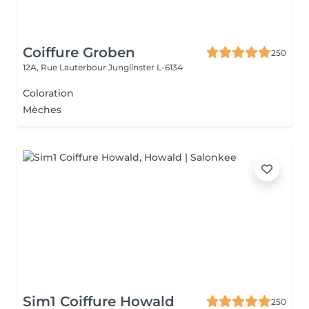
Coiffure Groben
250
12A, Rue Lauterbour
Junglinster L-6134
Coloration
Mèches
Sim1 Coiffure Howald
250