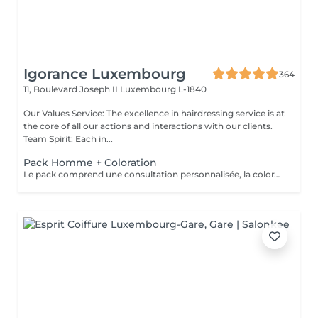
Igorance Luxembourg
364
11, Boulevard Joseph II
Luxembourg L-1840
Our Values Service: The excellence in hairdressing service is at
the core of all our actions and interactions with our clients.
Team Spirit: Each in...
Pack Homme + Coloration
Le pack comprend une consultation personnalisée, la coloration avec les produits LOREAL PROFESSIONNEL , shampooing et conditionneur spécifiques REDKEN , la coupe IGORANCE ( finitions sur cheveux secs) , les produits de styling REDKEN * Tarifs à titre indicatifs à confirmer après la consultation personnalisée établit auprès de votre coiffeur/stylist/spécialiste * La direction se réserve le droit d’apporter des modifications pour le bon fonctionnement du salon