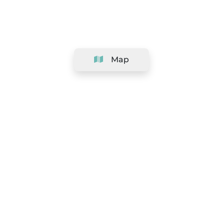
Map
Company
Support
Team
&
Careers
Information for salons
Legal
Exercise withdrawal right