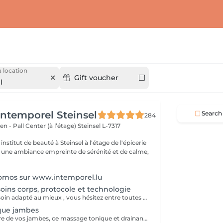
 location
Gift voucher
l
'Intemporel Steinsel
Search
284
en - Pall Center (à l’étage)
Steinsel L-7317
nstitut de beauté à Steinsel à l'étage de l'épicerie
s une ambiance empreinte de sérénité et de calme,
romos sur www.intemporel.lu
soins corps, protocole et technologie
Vous désirez un soin adapté au mieux , vous hésitez entre toutes nos techniques , machines et protocoles divers. Nous avons donc mis en place ce moment privilégié avec une esthéticienne , qui vous écoutera et répondra à vos attentes en vous conseillant au mieux . Les 25€ de la consultation vous seront déduits de votre soin si vous prenez rdv .
que jambes
Dédié au bien-être de vos jambes, ce massage tonique et drainant vous procure une délicieuse sensation de légèreté.