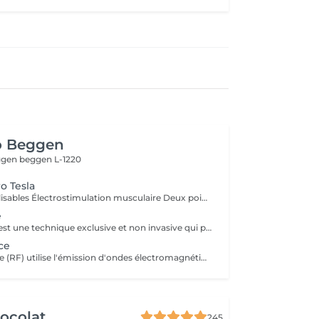
o Beggen
eggen
beggen L-1220
o Tesla
Modes personnalisables Électrostimulation musculaire Deux poignées indépendantes : contrôlez la puissance indépendamment, permettant des entraînements synchronisés ou individualisés Sûr et non invasif : notre machine est exempte de courant, d'hyperthermie, de rayonnement et ne nécessite aucune période de récupération. Brûlage de graisse et développement musculaire sans effort Gain de temps et d'efforts : seulement 30 minutes d'utilisation équivalent à 30 000 contractions musculaires, l'équivalent d'innombrables rouleaux de ventre ou squats.
e
L'Endermologie est une technique exclusive et non invasive qui permet de remodeler votre silhouette, de lisser la cellulite et d'améliorer globalement la tonicité de la peau.
ce
La radiofréquence (RF) utilise l'émission d'ondes électromagnétiques à très haute fréquence, pour cibler la peau. La technologie RF permet ainsi de raffermir sa peau et de réduire des tissus graisseux, afin de redessiner des contours touchés par un affaissement cutané et un relâchement de la peau.
ocolat
245