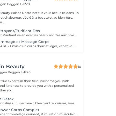
eggen
Beggen L-1220
institut vous accueille dans un
t chaleureux dédié à la beauté et au bien-être.
 ...
ttoyant/Purifiant Dos
Ce soin Nettoyant Purifiant va enlever les peaux mortes aux niveau du dos, éliminer les impuretés, détendre les muscles avec un modelage relaxant et pour finir bien purifier les pores de la peau avec un masque "Boue" .
ommage et Massage Corps
Soin Corps « VOYAGE » Envie d'un corps doux et léger, venez vous évader. Gommage et massage corps de 1h.
in Beauty
10
eggen
Beggen L-1220
 true experts in their field, welcome you with
and kindness to provide you with a personalized
her yo...
e Détox
Traitement personnalisé sur une zone ciblée (ventre, cuisses, bras, fessiers) combinant plusieurs technologies Lux Studio : drainage, radiofréquence, EMS, lipocavitation ou endermologie.
ower Corps Complet
Soin global combinant modelage drainant, stimulation musculaire et activation du métabolisme. Idéal pour remodeler et raffermir la silhouette.