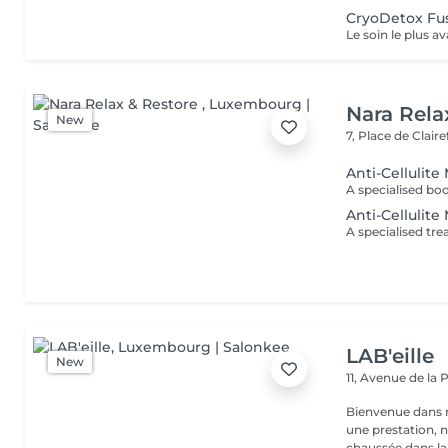
CryoDetox Fu
Nara Rela
New
7, Place de Clair
Anti-Cellulit
Anti-Cellulite
LAB'eille
New
11, Avenue de la
Bienvenue dans 
une prestation, n'hésite
chaussée dans la 