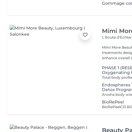
Gommage co
Mimi Mor
1, Route d'Echt
Mimi More Beauty
treatments desig
enhance overall 
PHASE 1 (RESE
Oxygenating
Endospheres T
Detox Progr
BioRePeel
Beauty Pa