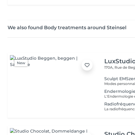
We also found Body treatments around Steinsel
LuxStudi
New
170A, Rue de B
Sculpt EMSzer
Endermologi
Radiofréquen
Studio Ch