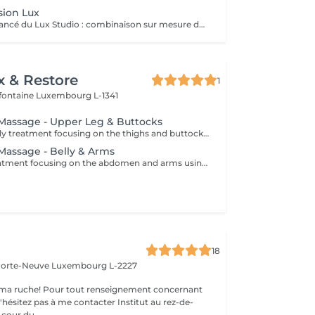
sion Lux
Le soin le plus avancé du Lux Studio : combinaison sur mesure de toutes les technologies disponibles (1Cryolipolyse, ou EMS, RF, LipoLaser, Endermo, LED). Résultat immédiat avec jusqu'à -3 cm par séance et une peau plus tonique dès la première application.
x & Restore
1
efontaine
Luxembourg L-1341
e Massage - Upper Leg & Buttocks
A specialised body treatment focusing on the thighs and buttocks using intensive massage techniques designed to stimulate circulation and work the underlying tissues. This targeted treatment helps improve skin appearance, support tissue tone, and leave the treated areas feeling smoother, firmer, and revitalised.
 Massage - Belly & Arms
A specialised treatment focusing on the abdomen and arms using targeted massage techniques designed to stimulate circulation and support the skin's natural appearance. This intensive treatment helps improve tissue tone, enhance skin texture, and leave the treated areas feeling smoother, more supple, and refreshed.
18
 Porte-Neuve
Luxembourg L-2227
ma ruche! Pour tout renseignement concernant
z pas à me contacter Institut au rez-de-
cour du...