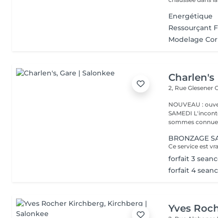
Energétique
Ressourçant 
Modelage Cor
Charlen's
2, Rue Glesener
G
NOUVEAU : ouver
SAMEDI L'incontournable institut de beauté à Luxembourg. Nous
sommes connues 
BRONZAGE S
forfait 3 seanc
forfait 4 seanc
Yves Roch