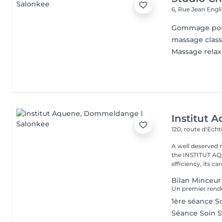
6, Rue Jean Engl
Gommage pour
massage class
Massage rela
Institut 
120, route d'Ech
A well deserved 
the INSTITUT AQU
efficiency, its care
Bilan Minceur
1ère séance S
Séance Soin S