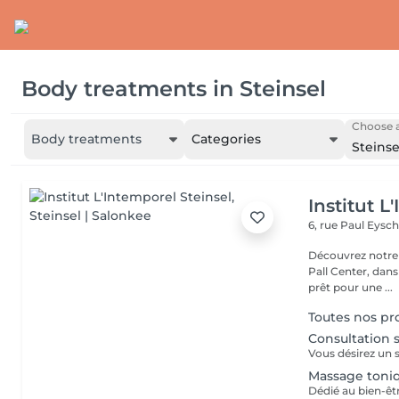
Body treatments
in
Steinsel
Choose a
Body treatments
Categories
Steinse
Institut L
6, rue Paul Eysch
Découvrez notre i
Pall Center, dan
prêt pour une ...
Toutes nos p
Consultation 
Massage toni