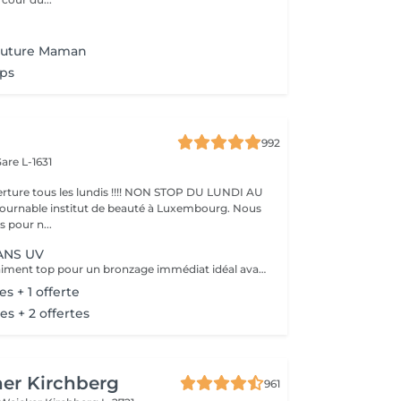
Future Maman
ps
992
are L-1631
ture tous les lundis !!!! NON STOP DU LUNDI AU
pour n...
ANS UV
Ce service est vraiment top pour un bronzage immédiat idéal avant vos vacances ou avant une soirée ;) Nous vous conseillons de faire un gommage la veille du soin et de porter des vêtements amples noirs. Selon votre peau, cela tient environ 1 semaine à 10 Jours! AVANT Exfolier votre peau en profondeur, puis hydrater généreusement 24h avant d'appliquer votre autobronzant, en insistant bien sur les coudes, genoux, chevilles et les zones sensibles. Épiler ou raser dans les 48h avant application afin que les pores de la peau soient fermés. Des points noirs pourraient apparaître si votre peau n'est pas nette lors de l'application. Ne pas appliquer de crème hydratante, parfum, déodorant ou maquillage le jour même de l'application cela pourrait obstruer les pores de la peau et faire apparaître des points noirs. APRÈS Porter des vêtement amples de couleur foncée les vêtements près du corps ou sous-vêtements pourraient faire des marques, porter des chaussures larges. Hydrater quotidiennement votre peau les jours suivant l'application ou utiliser un autobronzant progressif pour entretenir votre bronzage et le faire durer plus longtemps. Après 5 jours, exfolier quotidiennement votre peau à l'aide d'un exfoliant doux afin d'aider votre peau à absorber plus facilement votre crème hydratante, et garder un joli bronzage. Cela permet aussi au bronzage de s'estomper progressivement et uniformément.
es + 1 offerte
es + 2 offertes
er Kirchberg
961