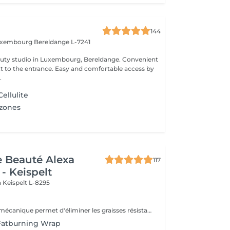
144
Luxembourg
Bereldange L-7241
 studio in Luxembourg, Bereldange. Convenient
xt to the entrance. Easy and comfortable access by
.
ellulite
 zones
de Beauté Alexa
117
- Keispelt
n
Keispelt L-8295
Ce palper rouler mécanique permet d'éliminer les graisses résistantes à l'exercice physique et aux régimes grâce à la technologie Lipomassage. En bref il permet de : DESTOCKER, RAFFERMIR, RESCULPTER, LISSER
atburning Wrap