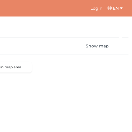
Login
EN
Show map
 in map area