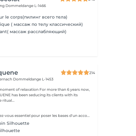
ing
Dommeldange L-1466
 le corps(пилинг всего тела)
ique ( массаж по телу классический)
xant( массаж расслабляющий)
Aquene
214
ternach
Dommeldange L-1453
moment of relaxation For more than 6 years now,
ENE has been seducing its clients with its
 ritual...
Un premier rendez-vous essentiel pour poser les bases d'un accompagnement efficace et personnalisé. Lors de ce bilan, nous analysons votre morphologie, vos habitudes, votre hygiène de vie et vos objectifs. Cela nous permet de comprendre les causes profondes de vos difficultés et de définir ensemble un programme adapté : soins, fréquence, conseils, cosmétique, hygiène de vie. Objectif : construire un plan minceur global, réaliste et efficace, en lien avec votre corps et vos besoins.
oin Silhouette
ilhouette