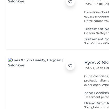
170A, Rue de B
Bienvenue chez Beauty Palace Notre 
espace moderne e
Notre équipe vous
Traitement Ne
Traitement G
Eyes & Sk
170 A, Rue de B
Our estheticians,
professionalism 
experience. Whet
Zone Localisé
DrenoDetox P