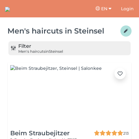
EN
Login
Men's haircuts
in
Steinsel
Filter
Men's haircuts
in
Steinsel
Beim Straubejitzer
213