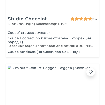
Studio Chocolat
247
6, Rue Jean Engling
Dommeldange L-1466
Coupe( стрижка мужская)
Coupe + correction barbe( стрижка + коррекция
бороды )
Коррекция бороды производиться с помощью машинки для стрижки волос.
Coupe tondeuse ( стрижка под машинку )