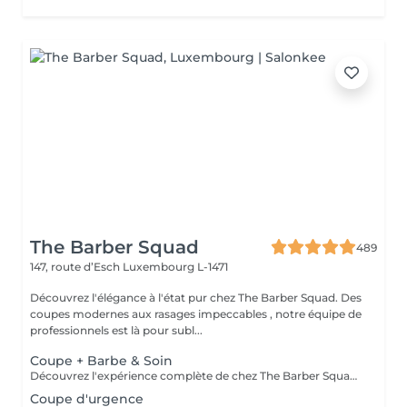
The Barber Squad
489
147, route d’Esch
Luxembourg L-1471
Découvrez l'élégance à l'état pur chez The Barber Squad. Des
coupes modernes aux rasages impeccables , notre équipe de
professionnels est là pour subl...
Coupe + Barbe & Soin
Découvrez l'expérience complète de chez The Barber Squad ! Shampooing & soins profonds + Coupe complète + Coiffage. Taille de Barbe & Contours à la lame & soins régénérant + Serviette Chaude & Froide + Nettoyage exfoliant du visage + Vapeur + Massage Relaxant + After Shave + Huile à barbe + Hydratation de la peau . Pour que votre expérience chez nous soit optimal , une boisson de votre choix vous est offerte !
Coupe d'urgence