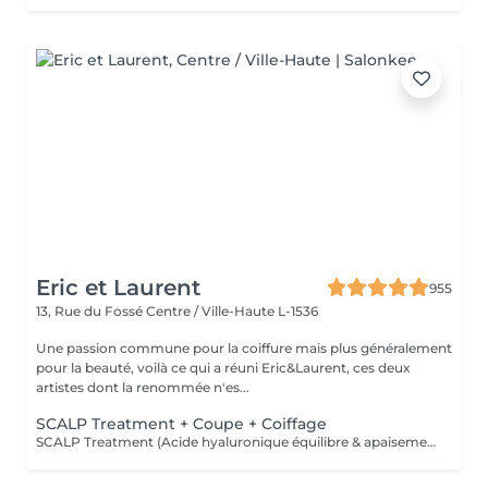
Eric et Laurent
955
13, Rue du Fossé
Centre / Ville-Haute L-1536
Une passion commune pour la coiffure mais plus généralement
pour la beauté, voilà ce qui a réuni Eric&Laurent, ces deux
artistes dont la renommée n'es...
SCALP Treatment + Coupe + Coiffage
SCALP Treatment (Acide hyaluronique équilibre & apaisement) Pour rééquilibrer et purifier le cuir chevelu. Idéal en cas de démangeaisons, pellicules, sécheresse ou excès de sébum. -Apaise le cuir chevelu -Purifie en douceur -Rééquilibre la barrière protectrice naturelle -Favorise un environnement sain pour la pousse