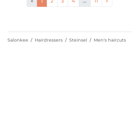
«
1
2
3
4
...
11
»
Salonkee
Hairdressers
Steinsel
Men's haircuts