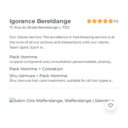
Igorance Bereldange
313
71, Rue du Bridel
Bereldange L-7212
Our Values Service: The excellence in hairdressing service is at
the core of all our actions and interactions with our clients.
Team Spirit: Each in...
Pack Homme
Le pack comprend une consultation personnalisée, shampooing et conditionneur spécifiques REDKEN, la coupe IGORANCE (finitions sur cheveux secs ) et les produits de styling REDKEN * Tarifs à titre indicatifs à confirmer après la consultation personnalisée établit auprès de votre coiffeur/stylist/spécialiste * La direction se réserve le droit d’apporter des modifications pour le bon fonctionnement du salon
Pack Homme + Coloration
Shu Uemura + Pack Homme
Shu Uemura hair care treatment, suitable for all hair types and scalp + Styling Homme Prices are indicative and subject to confirmation after a personalized consultation with your hairdresser/stylist/specialist. Management reserves the right to make modifications for the smooth operation of the salon.