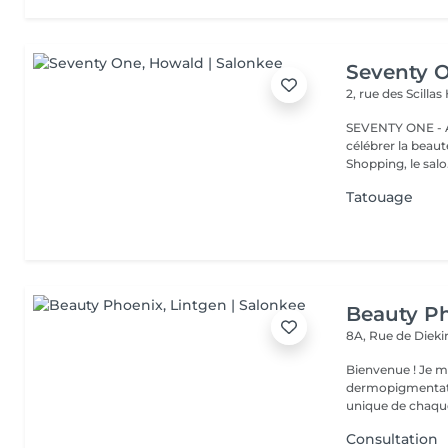
Seventy 
2, rue des Scillas
SEVENTY ONE - A
célébrer la beaut
Shopping, le salo.
Tatouage
Beauty P
8A, Rue de Diek
Bienvenue ! Je m'appelle Marina. Passionnée par l'esthétique et la
dermopigmentatio
unique de chaque
Consultation