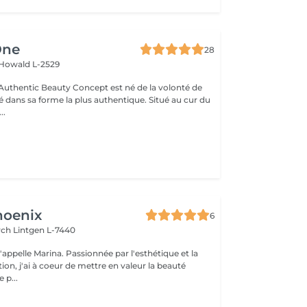
One
28
Howald L-2529
uthentic Beauty Concept est né de la volonté de
é dans sa forme la plus authentique. Situé au cur du
..
hoenix
6
irch
Lintgen L-7440
n, j'ai à coeur de mettre en valeur la beauté
 p...