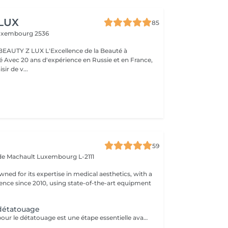
 LUX
85
uxembourg 2536
BEAUTY Z LUX L'Excellence de la Beauté à
ance,
sir de v...
59
 de Machault
Luxembourg L-2111
owned for its expertise in medical aesthetics, with a
sence since 2010, using state-of-the-art equipment
 détatouage
La consultation pour le détatouage est une étape essentielle avant le traitement. Elle permet d'évaluer la taille, les couleurs et la profondeur du tatouage, ainsi que le type de peau du patient. Le professionnel explique le déroulement du traitement, le nombre de séances nécessaires et les éventuels effets secondaires. C'est aussi le moment pour poser toutes vos questions et discuter des attentes en termes de résultats