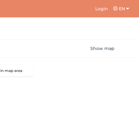
Login
EN
Show map
 in map area