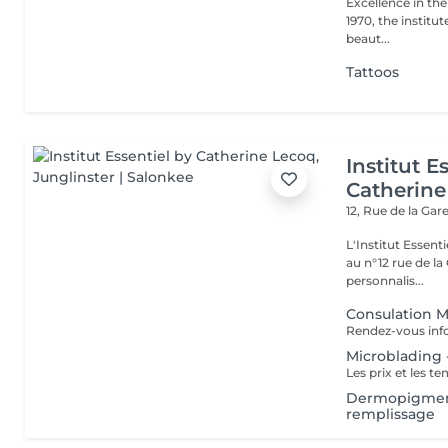
Excellence in the service of beau
1970, the institut
beaut...
Tattoos
Institut E
Catherine
12, Rue de la Gar
L'Institut Essent
au n°12 rue de la Gare, dit Jo
personnalis...
Consulation 
Microblading -
Dermopigmenta
remplissage