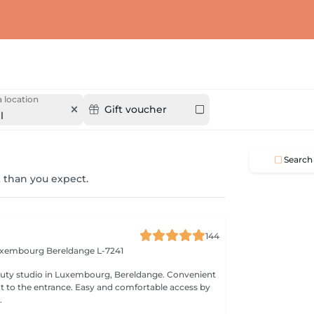
 location
Gift voucher
l
Search
 than you expect.
144
Luxembourg
Bereldange L-7241
 studio in Luxembourg, Bereldange. Convenient
xt to the entrance. Easy and comfortable access by
.