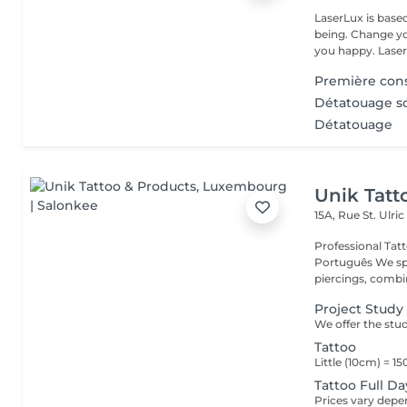
LaserLux is base
being. Change yo
you happy. Laser 
Première cons
Détatouage so
Détatouage
Unik Tatt
15A, Rue St. Ulri
Professional Tattoo & Piercing 
Português We specialise in custom tattoos and professional
piercings, combin
Project Study
Tattoo
Tattoo Full Da