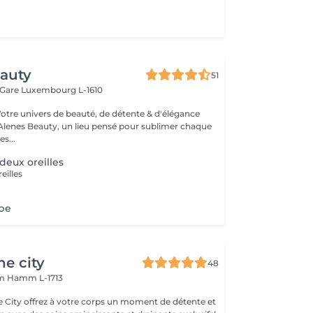
eauty
51
 Gare
Luxembourg L-1610
Votre univers de beauté, de détente & d'élégance
lenes Beauty, un lieu pensé pour sublimer chaque
s...
deux oreilles
eilles
obe
he city
48
mm
Hamm L-1713
e City offrez à votre corps un moment de détente et