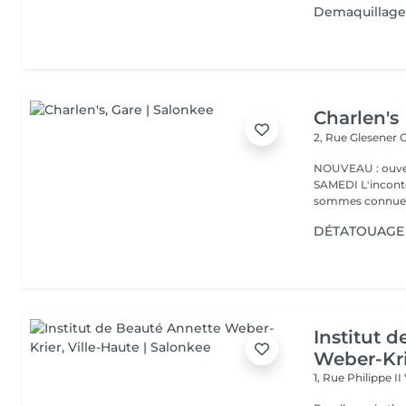
Demaquillage
Charlen's
2, Rue Glesener
G
NOUVEAU : ouver
SAMEDI L'incontournable institut de beauté à Luxembourg. Nous
sommes connues 
DÉTATOUAGE 
Institut 
Weber-Kr
1, Rue Philippe II