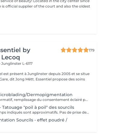
ty! Located in the city center since
e is official supplier of the court and also the oldest
ssentiel by
179
 Lecoq
e
Junglinster L-6117
iel est présent à Junglinster depuis 2005 et se situe
ng Mëtt. Essentiel propose des soins
Microblading/Dermopigmentation
Rendez-vous informatif, remplissage du consentement éclairé pour la réalisation d'un acte de tatouage. Évaluation du tatouage à réaliser, choix de la technique la mieux adaptée. La consultation est considérée comme un acompte si prise de rendez-vous pour le tatouage endéans les 15 jours.
 Tatouage "poil à poil" des sourcils
Les prix et les temps indiqués sont approximatifs. Pas de prise de rendez-vous sans consultation préalable. Réservable en ligne ou par téléphone.
tion Sourcils - effet poudré /