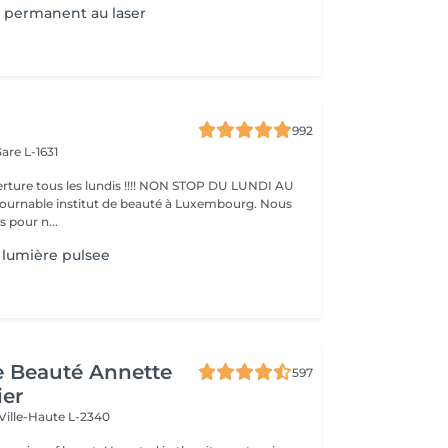
 permanent au laser
992
are L-1631
ture tous les lundis !!!! NON STOP DU LUNDI AU
pour n...
lumière pulsee
de Beauté Annette
597
ier
Ville-Haute L-2340