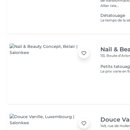
de transformation
Allier rela...
Détatouage
Nail & Be
113, Route d’Arl
Petits tatoua
Le prix varie en f
Douce Van
149, rue de Holle