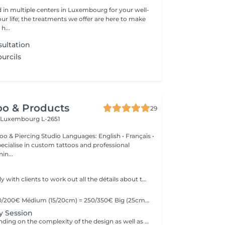
d in multiple centers in Luxembourg for your well-
ur life; the treatments we offer are here to make
h...
ultation
urcils
oo & Products
29
c
Luxembourg L-2651
Studio Languages: English • Français •
in...
We offer the study with clients to work out all the détails about their tattoo.
Little (10cm) = 150/200€ Médium (15/20cm) = 250/350€ Big (25cm/+) = start at 400€ Custom quotes per project! The prices vary depending on the complexity of the design as well as the área to be tattoed!
y Session
Prices vary depending on the complexity of the design as well as the área to be tattoed.