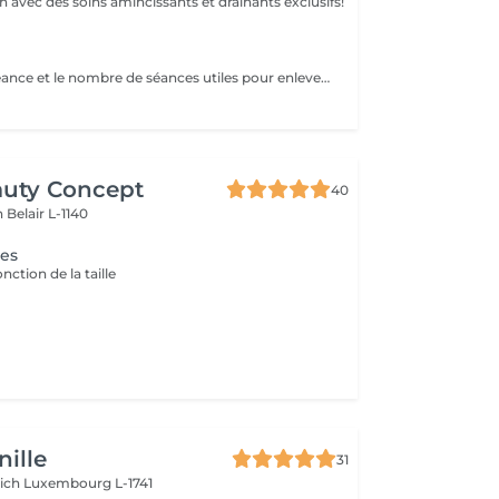
 avec des soins amincissants et drainants exclusifs!
Le temps de la séance et le nombre de séances utiles pour enlever le tatouage sont variables Le détatouage laser est une technique efficace qui fragmente les pigments d'encre sous la peau à l'aide de faisceaux de lumière, permettant ainsi au système immunitaire de les éliminer progressivement. Le processus nécessite généralement plusieurs séances, et son efficacité dépend de divers facteurs. Comment ça marche ? Le laser cible les particules d'encre et les chauffe pour les fragmenter en morceaux plus petits. Ces fragments sont ensuite naturellement évacués par le corps. Différents types de lasers, tels que le laser Picosure ou le laser Q-Switched, sont utilisés pour traiter efficacement différentes couleurs et profondeurs d'encre. Ce qu'il faut savoir Nombre de séances Le nombre de séances varie considérablement. Un tatouage amateur peut nécessiter 3 à 5 séances, tandis qu'un tatouage professionnel peut en exiger 4 à 12, voire plus, pour une disparition complète. Résultats progressifs L'éclaircissement de l'encre est visible après chaque séance, mais le tatouage complet s'estompe progressivement au fil du temps.
auty Concept
40
on
Belair L-1140
ges
onction de la taille
ille
31
rich
Luxembourg L-1741