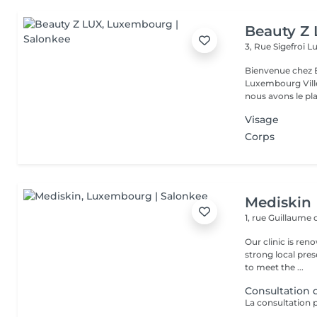
Beauty Z
3, Rue Sigefroi
L
Bienvenue chez 
Luxembourg Villé Avec 20 ans d'expérience en Russie et en Fr
nous avons le plai
Visage
Corps
Mediskin
1, rue Guillaume
Our clinic is ren
strong local pre
to meet the ...
Consultation