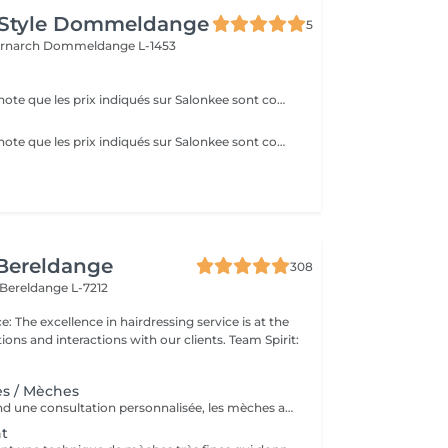
 Style Dommeldange
5
ernarch
Dommeldange L-1453
Veuillez prendre note que les prix indiqués sur Salonkee sont communiqués à titre informatif et s'entendent de base. Ces derniers sont susceptibles de varier selon le diagnostic réalisé à votre arrivée au salon et l'expertise du professionnel à qui vous confiez votre beauté. Dans tous les cas, un devis précis vous sera proposé et toutes réalisations de prestations seront effectuées avec votre accord. Un grand merci d'avance pour votre compréhension. Au plaisir de vous recevoir très vite.
Veuillez prendre note que les prix indiqués sur Salonkee sont communiqués à titre informatif et s'entendent de base. Ces derniers sont susceptibles de varier selon le diagnostic réalisé à votre arrivée au salon et l'expertise du professionnel à qui vous confiez votre beauté. Dans tous les cas, un devis précis vous sera proposé et toutes réalisations de prestations seront effectuées avec votre accord. Un grand merci d'avance pour votre compréhension. Au plaisir de vous recevoir très vite.
 Bereldange
308
Bereldange L-7212
ns and interactions with our clients. Team Spirit:
es / Mèches
Le pack comprend une consultation personnalisée, les mèches avec les produits LOREAL PROFESSIONNEL, shampooing et conditionneur spécifiques REDKEN, le séchage et les produits de styling REDKEN Option Coupe : la coupe IGORANCE, ( finition sur cheveux sec), le séchage et les produits de styling REDKEN. * Tarifs à titre indicatifs à confirmer après la consultation personnalisée établit auprès de votre coiffeur/stylist/spécialiste * La direction se réserve le droit d’apporter des modifications pour le bon fonctionnement du salon
ht