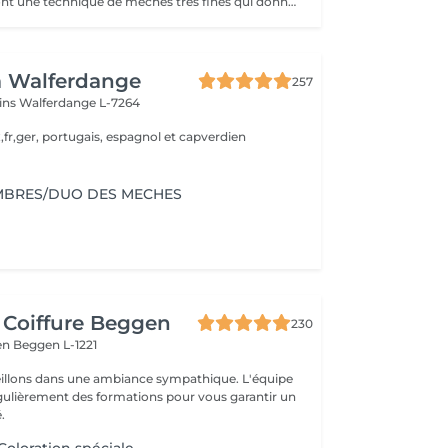
Les babylights sont une technique de mèches très fines qui donne un résultat lumineux. Le pack comprend une consultation personnalisée, des babylights avec les produits LOREAL PROFESSIONNEL, shampooing et conditionneur spécifiques REDKEN, le séchage et les produits de styling REDKEN Option Coupe : la coupe IGORANCE, ( finition sur cheveux sec), le séchage et les produits de styling REDKEN. * Tarifs à titre indicatifs à confirmer après la consultation personnalisée établit auprès de votre coiffeur/stylist/spécialiste * La direction se réserve le droit d’apporter des modifications pour le bon fonctionnement du salon
a Walferdange
257
ins
Walferdange L-7264
,fr,ger, portugais, espagnol et capverdien
MBRES/DUO DES MECHES
 Coiffure Beggen
230
gen
Beggen L-1221
illons dans une ambiance sympathique. L'équipe
égulièrement des formations pour vous garantir un
.