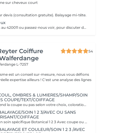
gne sur cheveux court
 Sur devis (consultation gratuite). Balayage mi-tête.
eux
Renseignez-vous au 420011 ou passez-nous voir, pour discuter du résultat souhaité. (devis gratuit) Le prix est indicatif et ne comprend pas de coupe ni de coiffage.
Reyter Coiffure
54
 Walferdange
ferdange L-7257
gisme est un conseil sur-mesure, nous vous défions
éelle expertise ailleurs ! C'est une analyse des lignes
COUL, OMBRES & LUMIERES/SHAMP/SOIN
NS COUPE/TEXT/COIFFAGE
Ce forfait comprend la coupe ou pas selon votre choix, coloration sur toute la tête et ombres & lumières (effet soleil) Il comprend le soin Botanical 1 2 3 spécifique à la couleur.
ALAYAGE/SOIN 1 2 3/AVEC OU SANS
RISANT/COIFFAGE
Ce forfait inclut un soin spécifique Botanical 1 2 3 Avec coupe ou sans la coupe selon votre choix
ALAYAGE ET COULEUR/SOIN 1 2 3 /AVEC