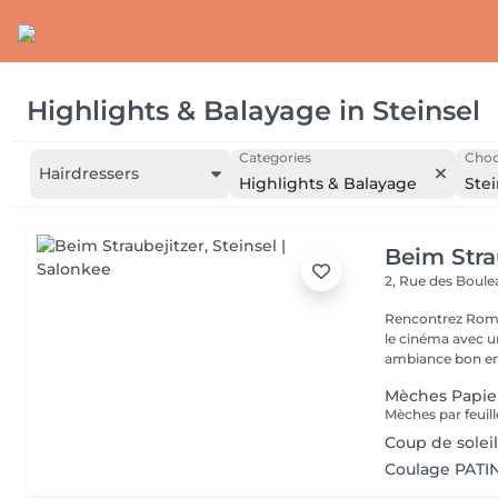
Highlights & Balayage
in
Steinsel
Categories
Choo
Hairdressers
Highlights & Balayage
Stei
Beim Stra
2, Rue des Boul
Rencontrez Romai
le cinéma avec un décor ho
ambiance bon enf
Mèches Papie
Mèches par feuille
Coup de solei
Coulage PATI