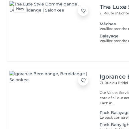
The Luxe
New
2, Route d' Echt
Mèches
Balayage
Igorance
71, Rue du Bridel
Our Values Service: The excellence in hairdressing service is at the
core of all our actio
Each in...
Pack Balayag
Pack Babylig