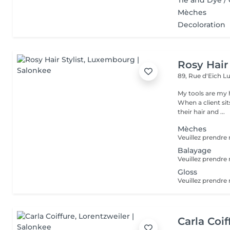
Tie and Dye / 
Mèches
Decoloration
Rosy Hair 
89, Rue d'Eich
L
My tools are my 
When a client si
their hair and ...
Mèches
Balayage
Gloss
Carla Coif