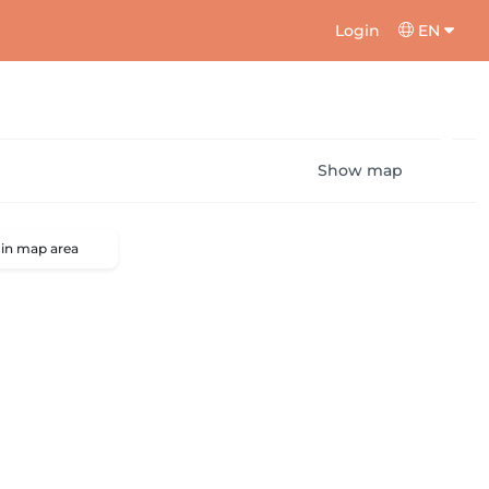
Login
EN
Show map
 in map area