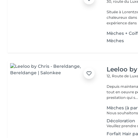
30, route du L
Située à Lorentzw
chaleureux dans u
expérience dans l
Mèches + Coif
Mèches
Leeloo by
12, Route de L
Depuis maintenan
tout en oeuvre po
prestation qui s..
Mèches (à par
Décoloration
Forfait Hair p