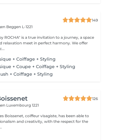
149
gen
Beggen L-1221
y ROCHA" is a true invitation to a journey, a space
elaxation meet in perfect harmony. We offer
...
ique + Coiffage + Styling
sique + Coupe + Coiffage + Styling
ush + Coiffage + Styling
oissenet
126
gen
Luxembourg 1221
s Boissenet, coiffeur visagiste, has been able to
onalism and creativity, with the respect for the
..