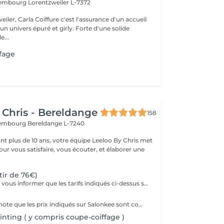
uxembourg
Lorentzweiler L-7372
eiler, Carla Coiffure c'est l'assurance d'un accueil
n univers épuré et girly. Forte d'une solide
e...
fage
 Chris - Bereldange
158
uxembourg
Bereldange L-7240
t plus de 10 ans, votre équipe Leeloo By Chris met
ur vous satisfaire, vous écouter, et élaborer une
.
tir de 76€)
Nous souhaitons vous informer que les tarifs indiqués ci-dessus sont les tarifs de base et à titre informatif uniquement. Il est important de noter que le coût de votre prestation peut varier en fonction de différents facteurs tels que la masse de vos cheveux, la technique utilisée, la quantité de produits nécessaires et la durée de la prestation. Chez notre salon, nous offrons un service personnalisé pour chaque cliente, ce qui signifie que les tarifs peuvent être ajustés en fonction de vos besoins spécifiques. Afin d'obtenir un devis plus précis, nous vous invitons à vous rendre au salon pour une consultation. Notre équipe d'experts sera en mesure d'évaluer vos besoins et de vous fournir un devis approximatif en fonction de vos préférences. Veuillez noter que les tarifs ne sont pas fixes et peuvent varier en fonction des services supplémentaires que vous souhaitez inclure dans votre prestation, tels que la patine, le brushing, la coupe, et tout autre traitement supplémentaire. Nous tenons à offrir une expérience sur mesure à nos clientes et à garantir la satisfaction de chacune d'entre vous. Pour toute question ou demande de renseignements complémentaires, n'hésitez pas à nous contacter. Nous serons ravis de vous aider. Merci de votre compréhension et nous avons hâte de vous accueillir dans notre salon. Cordialement, L'équipe du salon.
Veuillez prendre note que les prix indiqués sur Salonkee sont communiqués à titre informatif et s'entendent de base. Ces derniers sont susceptibles de varier selon le diagnostic réalisé à votre arrivée au salon et l'expertise du professionnel à qui vous confiez votre beauté. Dans tous les cas, un devis précis vous sera proposé et toutes réalisations de prestations seront effectuées avec votre accord. Un grand merci d'avance pour votre compréhension. Au plaisir de vous revoir très vite.
ainting ( y compris coupe-coiffage )