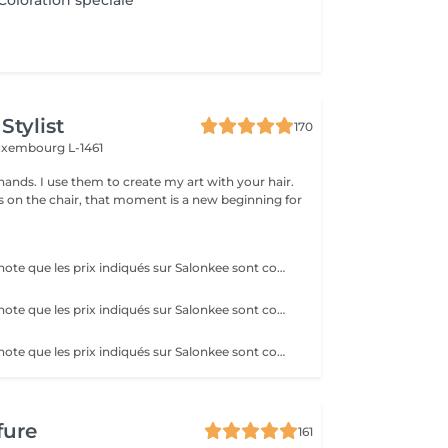
Coloration spéciale
Stylist
170
uxembourg L-1461
hands. I use them to create my art with your hair.
ts on the chair, that moment is a new beginning for
Veuillez prendre note que les prix indiqués sur Salonkee sont communiqués à titre informatif et s'entendent de base. Ces derniers sont susceptibles de varier selon le diagnostic réalisé à votre arrivée au salon et l'expertise du professionnel à qui vous confiez votre beauté. Dans tous les cas, un devis précis vous sera proposé et toutes réalisations de prestations seront effectuées avec votre accord. Un grand merci d'avance pour votre compréhension. Au plaisir de vous recevoir très vite.
Veuillez prendre note que les prix indiqués sur Salonkee sont communiqués à titre informatif et s'entendent de base. Ces derniers sont susceptibles de varier selon le diagnostic réalisé à votre arrivée au salon et l'expertise du professionnel à qui vous confiez votre beauté. Dans tous les cas, un devis précis vous sera proposé et toutes réalisations de prestations seront effectuées avec votre accord. Un grand merci d'avance pour votre compréhension. Au plaisir de vous recevoir très vite.
Veuillez prendre note que les prix indiqués sur Salonkee sont communiqués à titre informatif et s'entendent de base. Ces derniers sont susceptibles de varier selon le diagnostic réalisé à votre arrivée au salon et l'expertise du professionnel à qui vous confiez votre beauté. Dans tous les cas, un devis précis vous sera proposé et toutes réalisations de prestations seront effectuées avec votre accord. Un grand merci d'avance pour votre compréhension. Au plaisir de vous recevoir très vite.
fure
161