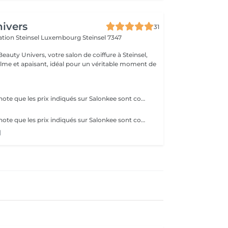
ivers
31
ération Steinsel Luxembourg
Steinsel 7347
auty Univers, votre salon de coiffure à Steinsel,
lme et apaisant, idéal pour un véritable moment de
Veuillez prendre note que les prix indiqués sur Salonkee sont communiqués à titre informatif et s'entendent de base. Ces derniers sont susceptibles de varier selon le diagnostic réalisé à votre arrivée au salon et l'expertise du professionnel à qui vous confiez votre beauté. Dans tous les cas, un devis précis vous sera proposé et toutes réalisations de prestations seront effectuées avec votre accord. Un grand merci d'avance pour votre compréhension. Au plaisir de vous revoir très vite.
Veuillez prendre note que les prix indiqués sur Salonkee sont communiqués à titre informatif et s'entendent de base. Ces derniers sont susceptibles de varier selon le diagnostic réalisé à votre arrivée au salon et l'expertise du professionnel à qui vous confiez votre beauté. Dans tous les cas, un devis précis vous sera proposé et toutes réalisations de prestations seront effectuées avec votre accord. Un grand merci d'avance pour votre compréhension. Au plaisir de vous revoir très vite.
l