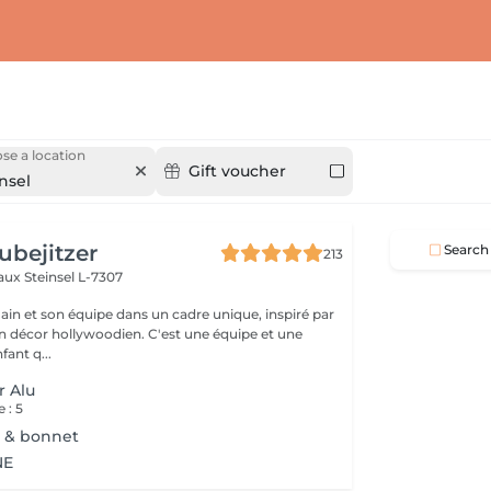
se a location
Gift voucher
nsel
ubejitzer
Search
213
eaux
Steinsel L-7307
n et son équipe dans un cadre unique, inspiré par
llywoodien. C'est une équipe et une
ant q...
r Alu
 : 5
l & bonnet
NE