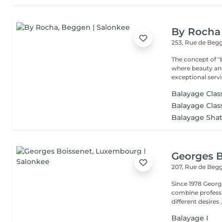
By Rocha
253, Rue de Beg
The concept of "b
where beauty and r
exceptional servic
Balayage Class
Balayage Clas
Balayage Shat
Georges B
207, Rue de Beg
Since 1978 George
combine professi
different desires .
Balayage I