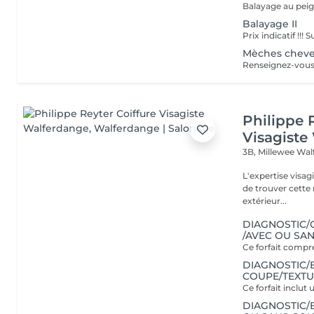
Balayage au pei
Balayage II
Prix indicatif !!!
Mèches chev
Philippe 
Visagiste
3B, Millewee
Wal
L'expertise visa
de trouver cette r
extérieur...
DIAGNOSTIC/
/AVEC OU SA
DIAGNOSTIC/B
COUPE/TEXTU
DIAGNOSTIC/B