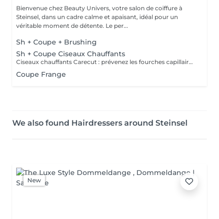
Bienvenue chez Beauty Univers, votre salon de coiffure à
Steinsel, dans un cadre calme et apaisant, idéal pour un
véritable moment de détente. Le per...
Sh + Coupe + Brushing
Sh + Coupe Ciseaux Chauffants
Ciseaux chauffants Carecut : prévenez les fourches capillaires grâce aux lames chauffantes. En effet, la chaleur apportée par les lames chauffantes permet aux substances hydratantes et nutritives présentes dans les fibres capillaires, ainsi qu'aux pigments, de rester à l'intérieur de celle-ci. Le cheveu cicatrise ainsi immédiatement, croit en résistance et garde une forme belle et une texture douce. Brushing non compris
Coupe Frange
We also found Hairdressers around Steinsel
New