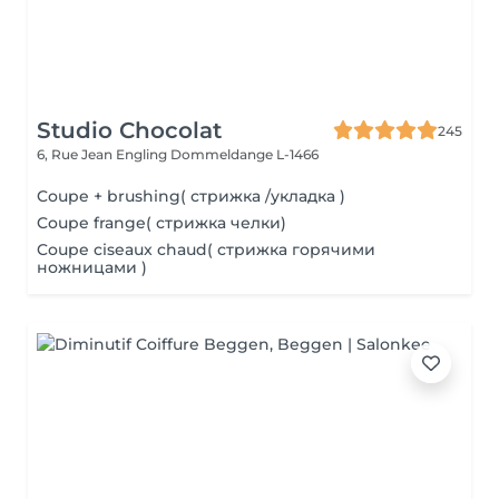
Studio Chocolat
245
6, Rue Jean Engling
Dommeldange L-1466
Coupe + brushing( стрижка /укладка )
Coupe frange( стрижка челки)
Coupe ciseaux chaud( стрижка горячими
ножницами )