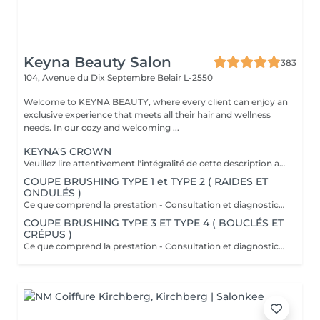
Keyna Beauty Salon
383
104, Avenue du Dix Septembre
Belair L-2550
Welcome to KEYNA BEAUTY, where every client can enjoy an
exclusive experience that meets all their hair and wellness
needs. In our cozy and welcoming ...
KEYNA'S CROWN
Veuillez lire attentivement l'intégralité de cette description avant de prendre votre rendez-vous. En procédant à une réservation, vous acceptez l'intégralité de ces conditions. Aucune réclamation ne sera recevable en cas de non-respect des conditions. Important: les cheveux doivent être propres à 100 %, complètement secs et dépourvus de tout produit. Ils doivent être détachés, non tressés, sans attache, chignon ou noeuds. Yasmine, notre experte boucles, débute toujours par une coupe à sec adaptée à l'état de vos cheveux afin de mettre en valeur chaque boucle avec précision. Cette coupe vise à raviver votre style et à apporter du dynamisme à votre chevelure, tout en offrant une coiffure facile à entretenir les jours où vous préférez un styling minimal. Au fur et à mesure que vos cheveux sèchent, vos boucles se reposent naturellement et scintillent. Ce que comprend la prestation - Consultation et diagnostic personnalisés des cheveux et de leur type - Bain nourrissant et revitalisant - Masque nourrissant et hydratant - Soin sans rinçage - Soin de fixation des boucles (définition des boucles) Séchage et mise en forme: - Séchage avec diffuseur - Mise en forme des cheveux - Vérification de la coupe sur cheveux secs - Conseils pratiques pour maîtriser le coiffage à domicile - Recommandations personnalisées sur les produits adaptés à votre type de cheveux Toute arrivée retardée de 15-30 minutes ou plus entraînera l'annulation automatique du rendez-vous.
COUPE BRUSHING TYPE 1 et TYPE 2 ( RAIDES ET
ONDULÉS )
Ce que comprend la prestation - Consultation et diagnostic personnalisés des cheveux - Shampooing adapté aux besoin du Cheveu - Masque nourrissant et hydratant - Protection chaleur - Coupe - Brushing et mis en forme - Fixateur ou serum Toute arrivée retardée de 15-30 minutes ou plus entraînera l'annulation automatique du rendez-vous.
COUPE BRUSHING TYPE 3 ET TYPE 4 ( BOUCLÉS ET
CRÉPUS )
Ce que comprend la prestation - Consultation et diagnostic personnalisés des cheveux - Shampooing adapté aux besoin du Cheveu - Masque nourrissant et hydratant - Protection chaleur - Coupe - Brushing et mis en forme - Fixateur ou serum Toute arrivée retardée de 15-30 minutes ou plus entraînera l'annulation automatique du rendez-vous.