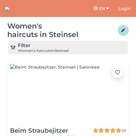
EN
Login
Women's
haircuts
in
Steinsel
Filter
Women's haircuts
in
Steinsel
Beim Straubejitzer
211