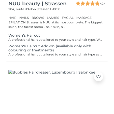
NUU beauty | Strassen
424
204, route d'Arlon
Strassen L-8010
HAIR - NAILS - BROWS - LASHES - FACIAL - MASSAGE -
EPILATION Strassen is NUU at its most complete. The biggest
salon, the fullest menu - hair, skin, n...
Women's Haircut
A professional haircut tailored to your style and hair type. We begin with a short consultation to discuss your expectations, followed by a gentle wash while you relax lying comfortably in our Maletti chair, a precise cut, and a smooth blow-dry. We use Dyson Pro tools that protect your hair from excessive heat and deliver a sleek, polished finish. LaBiosthétique care and styling products provide holistic care for hair and scalp, combining scientific research with carefully selected natural ingredients. All brushes are sanitised with Sibel equipment, which effectively removes hair, product buildup, and impurities while reducing bacteria on the brush surface to maintain high hygiene standards for every client. For a more defined final look, styling can be added as an add-on. Simple, Moderate, Complex This grading reflects your hair's individual characteristics, such as texture, density, and length and is assessed by your hairdresser at the start of your visit. Not sure which to choose? We recommend booking Complex. The price will be adjusted after your consultation. Note: This is not related to the difficulty of haircuts or timing.
Women's Haircut Add-on (available only with
colouring or treatments)
A professional haircut tailored to your style and hair type as an add-on to colouring or treatments. We begin with a short consultation to discuss your expectations, followed by a gentle wash while you relax lying comfortably in our Maletti chair, a precise cut, and a smooth blow-dry. We use Dyson Pro tools that protect your hair from excessive heat and deliver a sleek, polished finish. LaBiosthétique care and styling products provide holistic care for hair and scalp, combining scientific research with carefully selected natural ingredients. All brushes are sanitised with Sibel equipment, which effectively removes hair, product buildup, and impurities while reducing bacteria on the brush surface to maintain high hygiene standards for every client. For a more defined final look, styling can be added as an add-on. Simple, Moderate, Complex This grading reflects your hair's individual characteristics, such as texture, density, and length and is assessed by your hairdresser at the start of your visit. Not sure which to choose? We recommend booking Complex. The price will be adjusted after your consultation. Note: This is not related to the difficulty of haircuts or timing.