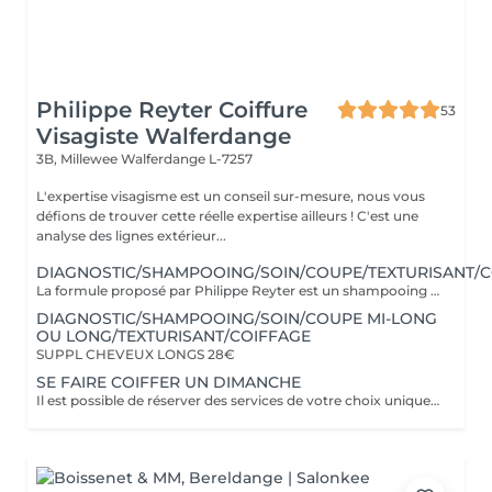
Philippe Reyter Coiffure
53
Visagiste Walferdange
3B, Millewee
Walferdange L-7257
L'expertise visagisme est un conseil sur-mesure, nous vous
défions de trouver cette réelle expertise ailleurs ! C'est une
analyse des lignes extérieur...
DIAGNOSTIC/SHAMPOOING/SOIN/COUPE/TEXTURISANT/C
La formule proposé par Philippe Reyter est un shampooing adapté, une coupe et un brushing selon votre souhait.Pour votre shampooing nous effectuerons un massage du cuir chevelu. Avant de commencer, Philippe vous proposera un pré-diagnostic de structure de coupe afin de mieux vous connaitre et de vous faire des propositions.
DIAGNOSTIC/SHAMPOOING/SOIN/COUPE MI-LONG
OU LONG/TEXTURISANT/COIFFAGE
SUPPL CHEVEUX LONGS 28€
SE FAIRE COIFFER UN DIMANCHE
Il est possible de réserver des services de votre choix uniquement avec PHILIPPE les Dimanches, veuillez nous contacter pour votre demande.