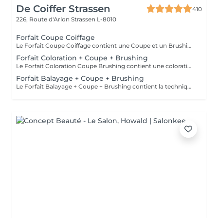
De Coiffer Strassen
410
226, Route d'Arlon
Strassen L-8010
Forfait Coupe Coiffage
Le Forfait Coupe Coiffage contient une Coupe et un Brushing. Dépendant de la longueur des cheveux, le prix peut varier. En cas de questions veuillez appeler au +352 26 31 07 11.
Forfait Coloration + Coupe + Brushing
Le Forfait Coloration Coupe Brushing contient une coloration des racines et une coupe. Dépendant de la quantité de couleur utilisée ou de la longueur des cheveux le prix peut varier. (Veuillez sélectionner le Forfait Balayage au cas où vous souhaitez avoir des mèches ou un Balayage.) En cas de questions veuillez appeler au +352 26 35 02 89
Forfait Balayage + Coupe + Brushing
Le Forfait Balayage + Coupe + Brushing contient la technique Balayage, un coulage (pour donner le bon reflet au Balayage), Olaplex, une Coupe et un Brushing. Dépendant de la quantité de produit utilisée ou de la longueur des cheveux, le prix peut varier. En cas de questions veuillez appeler au +352 26 35 02 89.