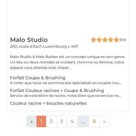
Malo Studio
370
200, route d'Esch
Luxembourg L-1471
Malo Studio & Malo Barber est un concept unique en son genre.
Un lieu où deux mondes se croisent. Homme ou femme, votre
espace vous attends avec impat...
Forfait Coupe & Brushing
A noter que nous ne sommes pas spécialisés en coupes courtes.
Forfait Couleur racines + Coupe & Brushing
Service de coloration de racine, notez bien que ce service ne permet pas d‘effectuer d’importants éclaircissements tel qu‘un balayage ou des mèches.
Couleur racine + boucles naturelles
«
1
2
3
4
...
8
»