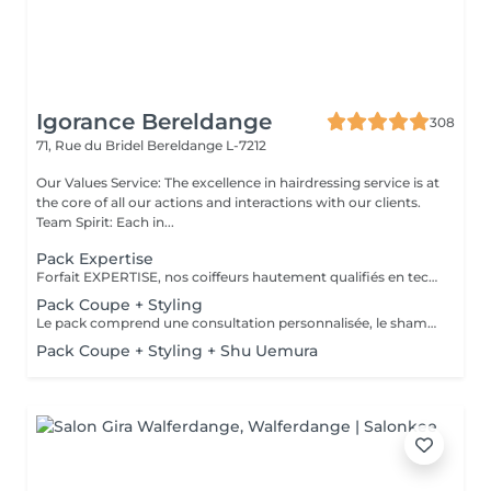
Igorance Bereldange
308
71, Rue du Bridel
Bereldange L-7212
Our Values Service: The excellence in hairdressing service is at
the core of all our actions and interactions with our clients.
Team Spirit: Each in...
Pack Expertise
Forfait EXPERTISE, nos coiffeurs hautement qualifiés en technique anglo-saxonne, en formation continu et diplômés d’une académie anglaise à Paris. Vous offre une séance d’une heure avec votre coach en suivi beauté. Ce pack inclus : 1 h de prestation Un diagnostique personnalisé Shampoing spécifique Haircare Conditioner spécifique Produit de coiffage Coupe Styling Produit de finition
Pack Coupe + Styling
Le pack comprend une consultation personnalisée, le shampooing et le conditionneur spécifiques REDKEN , la coupe IGORANCE (finitions sur cheveux secs) , le séchage et les produits de styling REDKEN * Tarifs à titre indicatifs à confirmer après la consultation personnalisée établit auprès de votre coiffeur/stylist/spécialiste * La direction se réserve le droit d’apporter des modifications pour le bon fonctionnement du salon
Pack Coupe + Styling + Shu Uemura