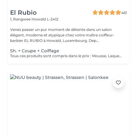
El Rubio
461
1, Rangwee
Howald L-2412
Venez passer un pur moment de détente dans un salon
élégant, moderne et atypique chez votre maître coiffeur-
barbier EL RUBIO à Howald, Luxembourg. Dep...
Sh. + Coupe + Coiffage
Tous ces produits sont compris dans le prix : Mousse, Laque, Gel, Soin démêlant, Shampoing spécifique. Tous les produits que nous utilisons sont des produits de qualité professionnelle.