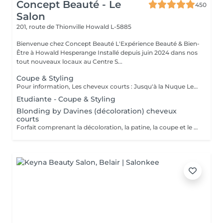
Concept Beauté - Le
450
Salon
201, route de Thionville
Howald L-5885
Bienvenue chez Concept Beauté L'Expérience Beauté & Bien-
Être à Howald Hesperange Installé depuis juin 2024 dans nos
tout nouveaux locaux au Centre S...
Coupe & Styling
Pour information, Les cheveux courts : Jusqu'à la Nuque Les cheveux mi-longs : Jusqu'à l'épaule Les cheveux longs : En dessous de l'épaule Un supplément sera demandé pour les cheveux très longs, (jusqu'au milieu du dos)
Etudiante - Coupe & Styling
Blonding by Davines (décoloration) cheveux
courts
Forfait comprenant la décoloration, la patine, la coupe et le styling. Un diagnostic personnalisé sera réalisé lors de la prestation.