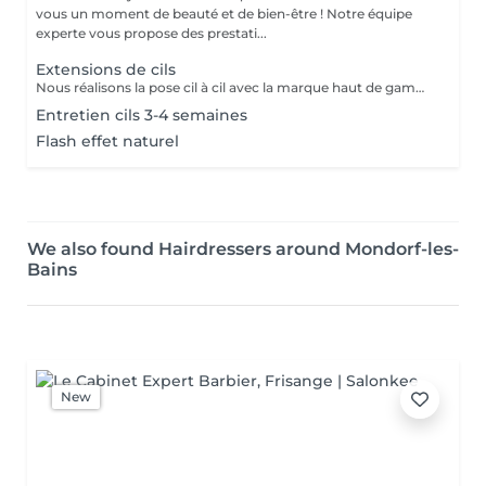
vous un moment de beauté et de bien-être ! Notre équipe
experte vous propose des prestati...
Extensions de cils
Nous réalisons la pose cil à cil avec la marque haut de gamme London LASH. La technique est effectuée sur mesure en fonction de la forme de vos yeux et de vos envies, afin de vous garantir un service de qualité optimale. Nous prenons bien le temps d'analyser votre regard et d'adapter la courbure, l'épaisseur, et la longueur à votre morphologie. N'hésitez pas à nous contacter pour réserver votre séance et révéler toute la beauté de VOTRE regard!
Entretien cils 3-4 semaines
Flash effet naturel
We also found Hairdressers around Mondorf-les-
Bains
New