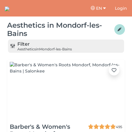
EN
Login
Aesthetics
in
Mondorf-les-
Bains
Filter
Aesthetics
in
Mondorf-les-Bains
Barber's & Women's
495