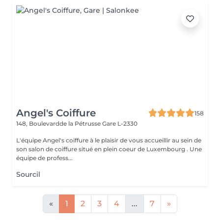
Angel's Coiffure
158
148, Boulevardde la Pétrusse
Gare L-2330
L'équipe Angel's coiffure à le plaisir de vous accueillir au sein de
son salon de coiffure situé en plein coeur de Luxembourg . Une
équipe de profess...
Sourcil
«
1
2
3
4
...
7
»