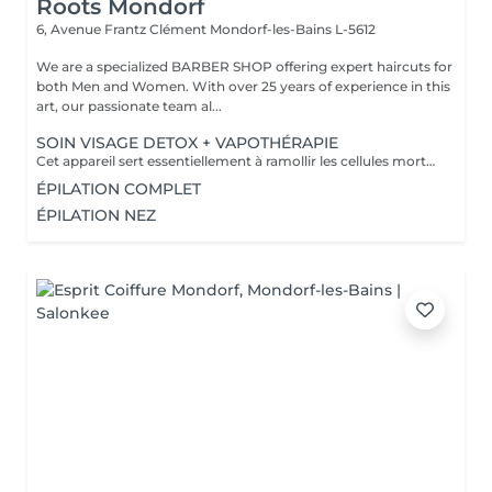
Roots Mondorf
6, Avenue Frantz Clément
Mondorf-les-Bains L-5612
We are a specialized BARBER SHOP offering expert haircuts for
both Men and Women. With over 25 years of experience in this
art, our passionate team al...
SOIN VISAGE DETOX + VAPOTHÉRAPIE
Cet appareil sert essentiellement à ramollir les cellules mortes de la peau et prépare la peau de manière optimale au soin correspondant. Le Vapozone permet ainsi d'ouvrir les pores pour un nettoyage en profondeur de la peau. La vapeur + l'ozone pénètre en profondeur dans les pores et nettoie les impuretés, le gras, les points noirs et les restes de maquillage. La vapeur peut donc aider à éliminer les toxines de l'épiderme.
ÉPILATION COMPLET
ÉPILATION NEZ