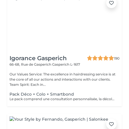
Igorance Gasperich
190
66-68, Rue de Gasperich
Gasperich L-1617
Our Values Service: The excellence in hairdressing service is at
the core of all our actions and interactions with our clients.
Team Spirit: Each in...
Pack Déco + Colo + Smartbond
Le pack comprend une consultation personnalisée, la décoloration avec son protecteur et le gloss avec les produits LOREAL PROFESSIONNEL , shampooing et conditionneur spécifiques REDKEN , le séchage et les produits de styling REDKEN Option Coupe : la coupe IGORANCE (finition sur cheveux secs), le séchage et les produits de styling REDKEN. * Tarifs à titre indicatifs à confirmer après la consultation personnalisée établit auprès de votre coiffeur/stylist/spécialiste * La direction se réserve le droit d’apporter des modifications pour le bon fonctionnement du salon