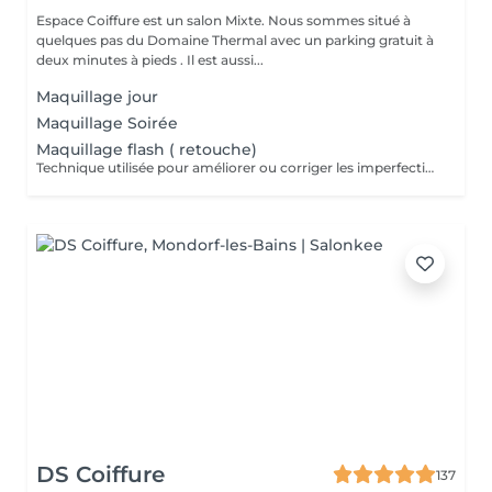
Espace Coiffure est un salon Mixte. Nous sommes situé à
quelques pas du Domaine Thermal avec un parking gratuit à
deux minutes à pieds . Il est aussi...
Maquillage jour
Maquillage Soirée
Maquillage flash ( retouche)
Technique utilisée pour améliorer ou corriger les imperfections du maquillage initial tout en conservant une apparence naturelle. Il s'agit d'ajouter des touches de fond de teint, de correcteur ou de poudre pour uniformiser le teint, rafraîchir le regard ou rehausser les couleurs du maquillage déjà appliqué, souvent en prévision d'un événement.
DS Coiffure
137