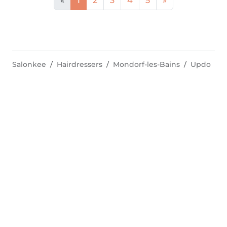
«
1
2
3
4
5
»
Salonkee
Hairdressers
Mondorf-les-Bains
Updo