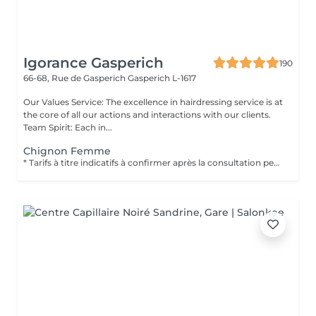
Igorance Gasperich
190
66-68, Rue de Gasperich
Gasperich L-1617
Our Values Service: The excellence in hairdressing service is at
the core of all our actions and interactions with our clients.
Team Spirit: Each in...
Chignon Femme
* Tarifs à titre indicatifs à confirmer après la consultation personnalisée établit auprès de votre coiffeur/stylist/spécialiste * La direction se réserve le droit dapporter des modifications pour le bon fonctionnement du salon