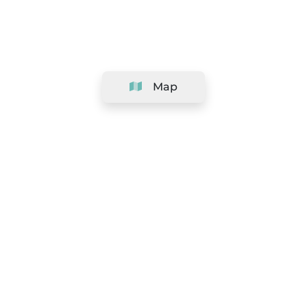
Map
Company
Support
Team
&
Careers
Information for salons
Legal