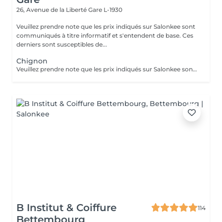
26, Avenue de la Liberté
Gare L-1930
Veuillez prendre note que les prix indiqués sur Salonkee sont
communiqués à titre informatif et s'entendent de base. Ces
derniers sont susceptibles de...
Chignon
Veuillez prendre note que les prix indiqués sur Salonkee sont communiqués à titre informatif et s'entendent de base. Ces derniers sont susceptibles de varier selon le diagnostic réalisé à votre arrivée au salon et l'expertise du professionnel à qui vous confiez votre beauté. Dans tous les cas, un devis précis vous sera proposé et toutes réalisations de prestations seront effectuées avec votre accord.
B Institut & Coiffure
114
Bettembourg