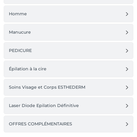
🛍️ Remise 10% 👉 sur tous les produits pour toute 
réalisation d'un forfait incluant un soin.

Homme
🛍️ Remise 20% 👉 sur tous les produits pour toute 
réalisation d'un forfait incluant deux soins.
Manucure
PEDICURE
Épilation à la cire
Soins Visage et Corps ESTHEDERM
Laser Diode Epilation Définitive
OFFRES COMPLÉMENTAIRES