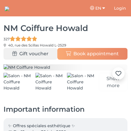
EN
Login
NM Coiffure Howald
327
40, rue des Scillas
Howald L-2529
Gift voucher
Book appointment
Show
more
Important information
✨ Offres spéciales esthétique ✨
