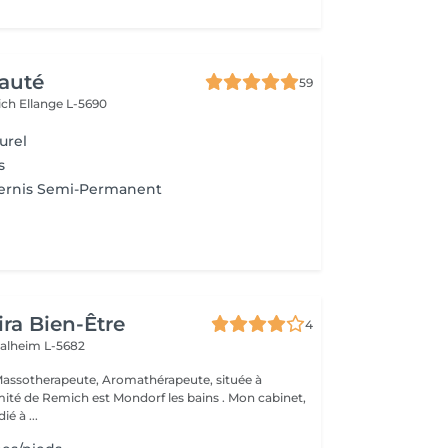
auté
59
ich
Ellange L-5690
urel
s
ernis Semi-Permanent
ira Bien-Être
4
alheim L-5682
é à ...