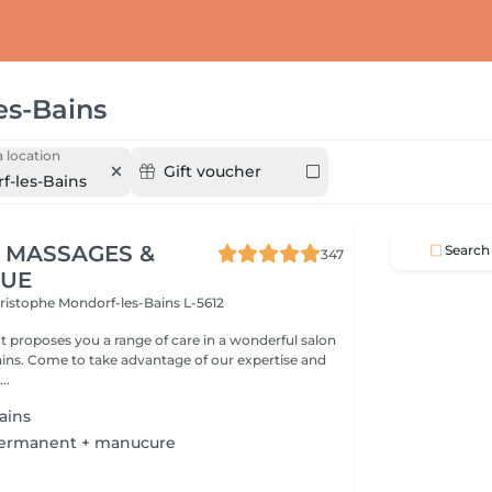
es-Bains
 location
Gift voucher
f-les-Bains
 MASSAGES &
Search
347
QUE
hristophe
Mondorf-les-Bains L-5612
 proposes you a range of care in a wonderful salon
expertise and
..
ains
permanent + manucure