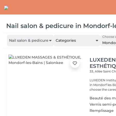
Nail salon & pedicure
in
Mondorf-l
Choose a
Nail salon & pedicure
Categories
Mondor
LUXEDEN
ESTHÉTI
33, Allée Saint C
LUXEDEN Institut
in Mondorf les Bains. Come to take advantage of our 
choose the cares.
Beauté des m
Vernis semi-
Remplissage