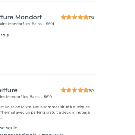
iffure Mondorf
175
bains
Mondorf-les-Bains L-5601
rnis
iffure
167
ains
Mondorf-les-Bains L-5610
ixte. Nous sommes situé à quelques
hermal avec un parking gratuit à deux minutes à
..
se seule