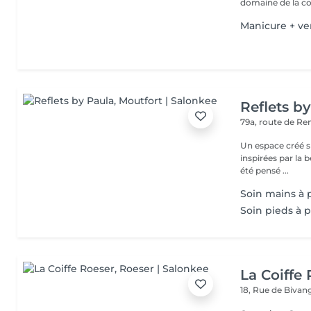
domaine de la coi
Manicure + ve
Reflets b
79a, route de R
Un espace créé s
inspirées par la beauté,
été pensé ...
Soin mains à 
Soin pieds à p
La Coiffe
18, Rue de Biva