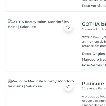
Vernis semi 
Pose vernis c
GOTHA be
5, avenue Lou 
GOTHA Beauty Salon 
un moment de bea
propose des prest
Déco. Ongles
Manucure trad
Pose Vernis C
Pédicure
24, avenue Fran
A propos de Pédicure Méd
nouveau cabinet
espaces dédiés à 