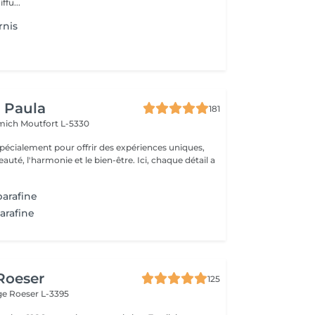
ffu...
rnis
y Paula
181
emich
Moutfort L-5330
pécialement pour offrir des expériences uniques,
 l'harmonie et le bien-être. Ici, chaque détail a
parafine
arafine
 Roeser
125
nge
Roeser L-3395