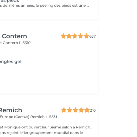
es/pieds
Très populaire ces dernières années, le peeling des pieds est une alternative intéressante pour toutes les personnes souhaitant retrouver les pieds doux de leur enfance . Comment fonctionne ce soin ? Est-il réellement efficace ? Présente-t-il des risques ? Découvrez ici plus d'informations sur le peeling des pieds, un soin tendance pas comme les autres.
r Contern
657
rt
Contern L-5310
ongles gel
 Remich
210
l'Europe (Cactus)
Remich L-5531
e et Monique ont ouvert leur 3ième salon à Remich.
ons rejoint le 1er groupement mondial dans le