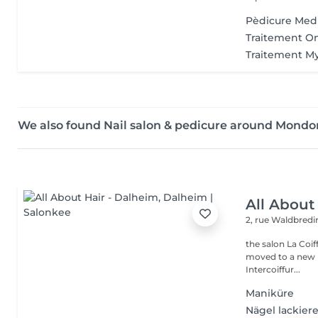
Pèdicure Medi
Traitement O
Traitement M
We also found Nail salon & pedicure around Mondor
All About
2, rue Waldbred
the salon La Coif
moved to a new l
Intercoiffur...
Maniküre
Nägel lackier