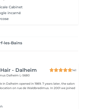
cale Cabinet
ngle incarné
ycose
f-les-Bains
 Hair - Dalheim
141
imus
Dalheim L-5680
fe in Dalheim opened in 1989. 7 years later, the salon
ocation on rue de Waldbredimus. In 2001 we joined
en