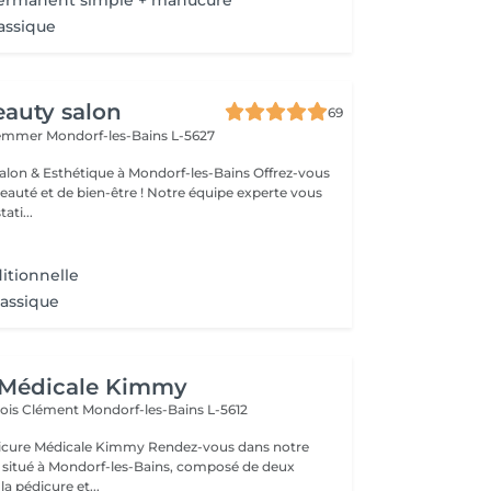
permanent simple + manucure
lassique
auty salon
69
Hemmer
Mondorf-les-Bains L-5627
& Esthétique à Mondorf-les-Bains Offrez-vous
uté et de bien-être ! Notre équipe experte vous
ati...
itionnelle
lassique
 Médicale Kimmy
çois Clément
Mondorf-les-Bains L-5612
icale Kimmy Rendez-vous dans notre
 situé à Mondorf-les-Bains, composé de deux
la pédicure et...