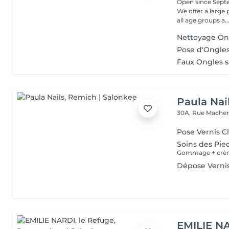
Open since Septe
We offer a large
all age groups a..
Nettoyage On
Pose d'Ongle
Faux Ongles 
Paula Nai
30A, Rue Mache
Pose Vernis C
Soins des Pie
Gommage + crè
Dépose Vernis
EMILIE NA