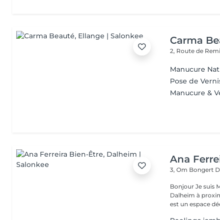
Carma Be
2, Route de Rem
Manucure Nat
Pose de Verni
Manucure & V
Ana Ferre
3, Om Bongert
D
Bonjour Je suis Massotherapeute, Aromathérapeute, située à
Dalheim à proximité de Remich est Mondorf les bains . Mon cabinet,
est un espace dédi