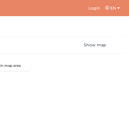
Login
EN
Show map
 in map area