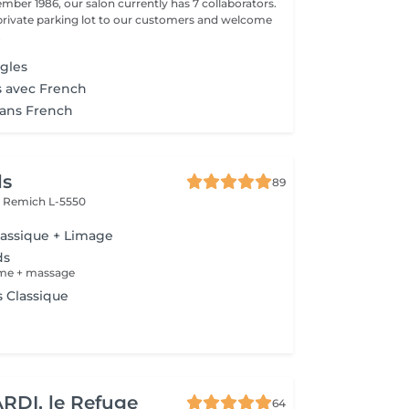
mber 1986, our salon currently has 7 collaborators.
 private parking lot to our customers and welcome
.
gles
s avec French
sans French
ls
89
r
Remich L-5550
lassique + Limage
ds
me + massage
 Classique
RDI, le Refuge
64