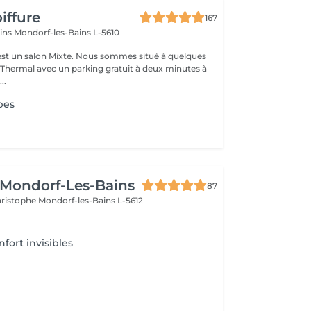
iffure
167
ains
Mondorf-les-Bains L-5610
ixte. Nous sommes situé à quelques
hermal avec un parking gratuit à deux minutes à
..
pes
 Mondorf-Les-Bains
87
Christophe
Mondorf-les-Bains L-5612
fort invisibles