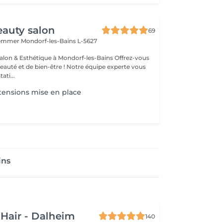
auty salon
69
Hemmer
Mondorf-les-Bains L-5627
& Esthétique à Mondorf-les-Bains Offrez-vous
uté et de bien-être ! Notre équipe experte vous
ati...
tensions mise en place
ins
 Hair - Dalheim
140