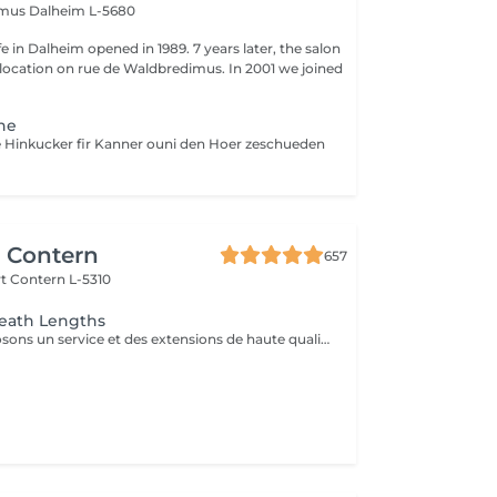
imus
Dalheim L-5680
fe in Dalheim opened in 1989. 7 years later, the salon
ocation on rue de Waldbredimus. In 2001 we joined
ne
e Hinkucker fir Kanner ouni den Hoer zeschueden
r Contern
657
rt
Contern L-5310
reath Lengths
Nous vous proposons un service et des extensions de haute qualité, en collaborant avec la marque exclusive Great Lengths! En cas de questions veuillez appeler au +352 26 35 02 89 Devis gratuit!