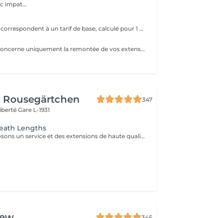
c impat...
e
Les prix indiqués correspondent à un tarif de base, calculé pour 1 rangée avec 2 mèches, soit le minimum pour un apport de volume uniquement. Un diagnostic personnalisé est réalisé avant chaque prestation. Le tarif final varie en fonction : - de la densité de vos cheveux, -de leur longueur, -du nombre de rangées nécessaires -du résultat souhaité.
Ce rendez vous concerne uniquement la remontée de vos extensions déjà posées. Aucune nouvelle installation incluse, pour une pose complète ou de nouveaux cheveux, merci de réserver le service "nouvelle pose"
r Rousegärtchen
347
Liberté
Gare L-1931
reath Lengths
Nous vous proposons un service et des extensions de haute qualité, en collaborant avec la marque exclusive Great Lengths! En cas de questions veuillez appeler au +352 26 35 02 89 Devis gratuit!
rew
345