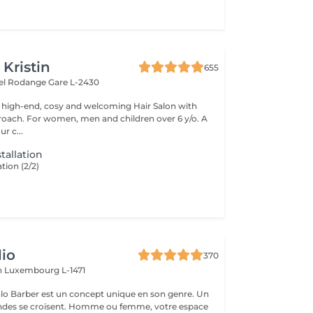
 Kristin
655
hel Rodange
Gare L-2430
 high-end, cosy and welcoming Hair Salon with
roach. For women, men and children over 6 y/o. A
ur c...
tallation
tion (2/2)
io
370
h
Luxembourg L-1471
lo Barber est un concept unique en son genre. Un
ndes se croisent. Homme ou femme, votre espace