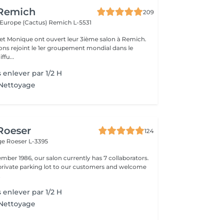
 Remich
209
l'Europe (Cactus)
Remich L-5531
e et Monique ont ouvert leur 3ième salon à Remich.
ons rejoint le 1er groupement mondial dans le
ffu...
 enlever par 1/2 H
 Nettoyage
 Roeser
124
nge
Roeser L-3395
mber 1986, our salon currently has 7 collaborators.
 private parking lot to our customers and welcome
.
 enlever par 1/2 H
 Nettoyage