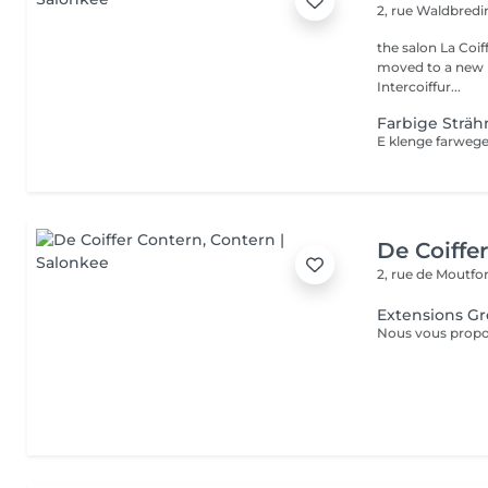
2, rue Waldbred
the salon La Coif
moved to a new l
Intercoiffur...
Farbige Sträh
E klenge farweg
De Coiffe
2, rue de Moutfo
Extensions G