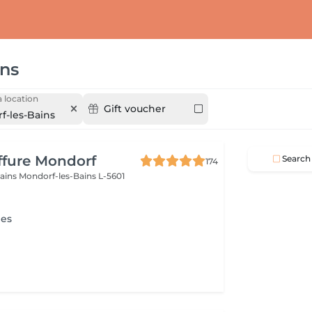
ins
 location
Gift voucher
f-les-Bains
iffure Mondorf
Search
174
bains
Mondorf-les-Bains L-5601
ies