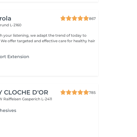
rola
867
rund L-2160
h your listening, we adapt the trend of today to
 We offer targeted and effective care for healthy hair
ort Extension
Y CLOCHE D'OR
785
W Raiffeisen
Gasperich L-2411
hesives