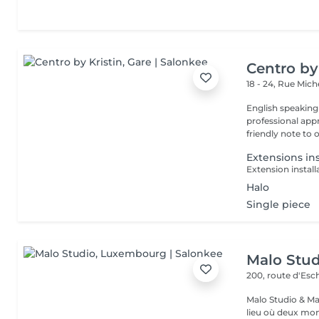
Centro by
18 - 24, Rue Mic
English speaking
professional app
friendly note to o
Extensions ins
Extension installa
Halo
Single piece
Malo Stud
200, route d'Esc
Malo Studio & Ma
lieu où deux mo