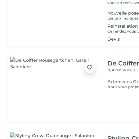
vous attends ave
Nouvelle pos
Réinstallation
Devis
De Coiffe
11, Avenue de la 
Extensions G
Styling C