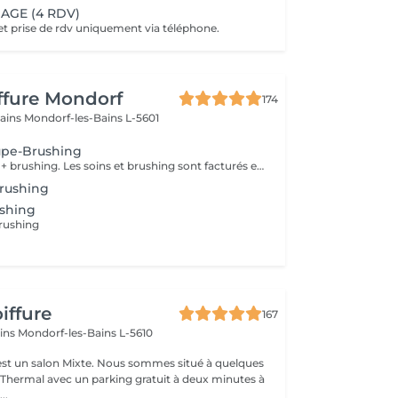
AGE (4 RDV)
 prise de rdv uniquement via téléphone.
iffure Mondorf
174
bains
Mondorf-les-Bains L-5601
upe-Brushing
Coupe tendance + brushing. Les soins et brushing sont facturés en fonction de la longueur des cheveux.
rushing
ushing
rushing
iffure
167
ains
Mondorf-les-Bains L-5610
ixte. Nous sommes situé à quelques
hermal avec un parking gratuit à deux minutes à
..