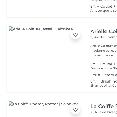
Sh. + Coupe +
Arielle Co
2, rue de Luxe
Arielle Coiffure
moderne et respo
une ambiance cha
Sh. + Coupe +
Fer À Lisser/B
Sh. + Brushin
La Coiffe
18, Rue de Biva