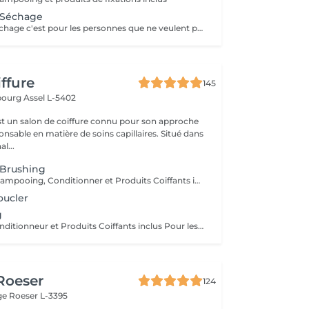
 Séchage
A noter que la séchage c'est pour les personnes que ne veulent pas faire le brushing. C'est simplement pour en enlever l'excès de l'eau du cheveux!
iffure
145
mbourg
Assel L-5402
 est un salon de coiffure connu pour son approche
nsable en matière de soins capillaires. Situé dans
l...
 Brushing
Diagnostique, Shampooing, Conditionner et Produits Coiffants inclus
oucler
g
Shampooing, Conditionneur et Produits Coiffants inclus Pour les brushing avec effet Wave/ondes sera facturer un suppléments
 Roeser
124
nge
Roeser L-3395