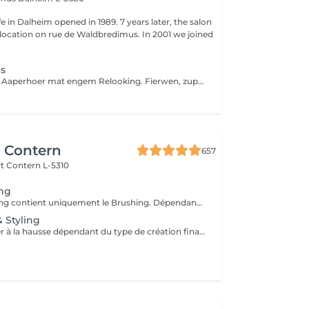
fe in Dalheim opened in 1989. 7 years later, the salon
ocation on rue de Waldbredimus. In 2001 we joined
ls
Mir verwinnen är Aaperhoer mat engem Relooking. Fierwen, zupfen an stylen. Vielleicht hudd dir io och Loscht se zeliften?
r Contern
657
rt
Contern L-5310
ing
Le Forfait Brushing contient uniquement le Brushing. Dépendant de la longueur des cheveux, le prix peut varier. En cas de questions veuillez appeler au +352 26 35 02 89.
 Styling
Le prix peut varier à la hausse dépendant du type de création finalement réalisée.