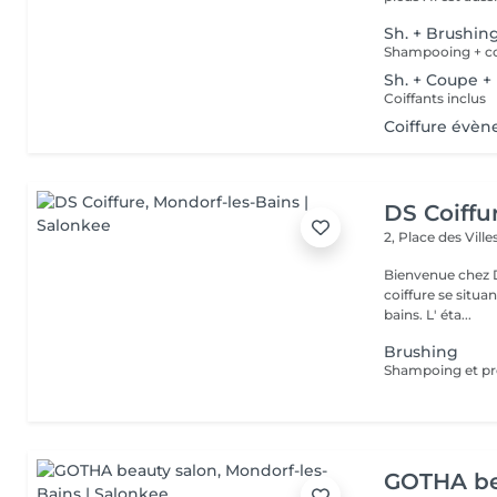
Sh. + Brushin
Shampooing + coi
Sh. + Coupe +
Coiffants inclus
Coiffure évèn
DS Coiffu
2, Place des Vill
Bienvenue chez DS Coiffure , Sara vous
coiffure se situa
bains. L' éta...
Brushing
GOTHA be