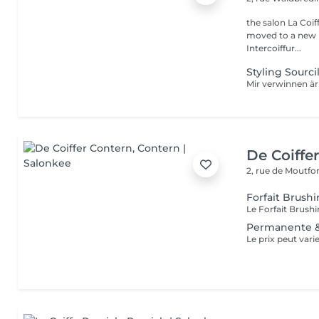
the salon La Coif
moved to a new l
Intercoiffur...
Styling Sourci
De Coiffe
2, rue de Moutfo
Forfait Brush
Permanente &