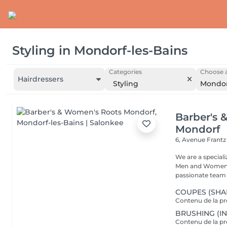
Styling
in
Mondorf-les-Bains
Categories
Choose a
Hairdressers
Styling
Mondor
Barber's 
Mondorf
6, Avenue Frant
We are a special
Men and Women. W
passionate team a
COUPES (SHA
BRUSHING (I