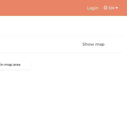
Login
EN
Show map
 in map area