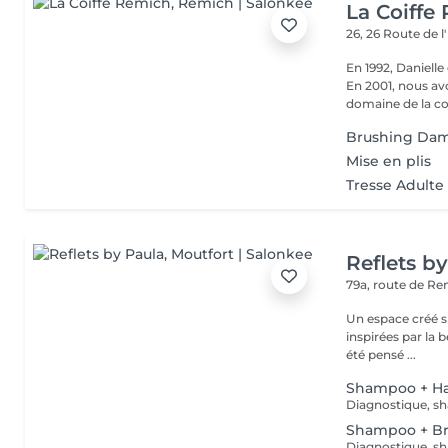
La Coiffe
26, 26 Route de 
En 1992, Daniell
En 2001, nous av
domaine de la coi
Brushing Da
Mise en plis
Tresse Adulte
Reflets b
79a, route de R
Un espace créé s
inspirées par la beauté,
été pensé ...
Shampoo + Ha
Diagnostique, sh
Shampoo + B
Diagnostique, sh