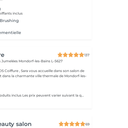
g
ffants inclus
 Brushing
ementielle
re
137
es Jumelées
Mondorf-les-Bains L-5627
 accueille dans son salon de
nt dans la charmante ville thermale de Mondorf-les-
Shampoing et produits inclus Les prix peuvent varier suivant la quantité de travail
auty salon
69