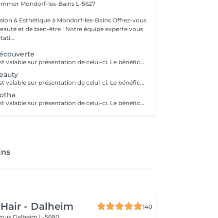
Hemmer
Mondorf-les-Bains L-5627
& Esthétique à Mondorf-les-Bains Offrez-vous
uté et de bien-être ! Notre équipe experte vous
ati...
écouverte
Ce bon cadeau est valable sur présentation de celui-ci. Le bénéficiaire pourra librement choisir les prestations de son choix, selon ses envies et ses besoins, dans la limite du montant indiqué. Les bons cadeaux sont valables pendant une durée d’un an à compter de leur date d’émission. Nous proposons également des bons cadeaux personnalisés, préparés sur demande et disponibles au retrait directement au salon.
eauty
Ce bon cadeau est valable sur présentation de celui-ci. Le bénéficiaire pourra librement choisir les prestations de son choix, selon ses envies et ses besoins, dans la limite du montant indiqué. Les bons cadeaux sont valables pendant une durée d’un an à compter de leur date d’émission. Pour les entreprises et les professionnels, nous proposons également des bons cadeaux personnalisés, préparés sur demande et disponibles au retrait directement au salon.
otha
Ce bon cadeau est valable sur présentation de celui-ci. Le bénéficiaire pourra librement choisir les prestations de son choix, selon ses envies et ses besoins, dans la limite du montant indiqué. Les bons cadeaux sont valables pendant une durée d’un an à compter de leur date d’émission. Pour les entreprises et les professionnels, nous proposons également des bons cadeaux personnalisés, préparés sur demande et disponibles au retrait directement au salon.
ins
 Hair - Dalheim
140
imus
Dalheim L-5680