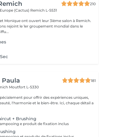
 Remich
210
l'Europe (Cactus)
Remich L-5531
e et Monique ont ouvert leur 3ième salon à Remich.
ons rejoint le 1er groupement mondial dans le
ffu...
mes
 Sec
y Paula
181
emich
Moutfort L-5330
pécialement pour offrir des expériences uniques,
 l'harmonie et le bien-être. Ici, chaque détail a
ircut + Brushing
ampooing e produit de fixation inclus
rushing
ampooing et produits de fixations inclus