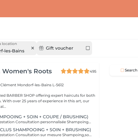
 location
Gift voucher
f-les-Bains
& Women's Roots
Search
495
z Clément
Mondorf-les-Bains L-5612
ized BARBER SHOP offering expert haircuts for both
ith over 25 years of experience in this art, our
l...
MPOOING + SOIN + COUPE / BRUSHING)
Contenu de la prestation Consultation personnalisée Shampoing + massage + conditionneur Coupe sur mesure Protecteur de chaleur Coiffage
NCLUS SHAMPOOING + SOIN + BRUSHING)
Contenu de la prestation Consultation sur mesure Shampoing,soin & massage Protecteur de chaleur Coiffage