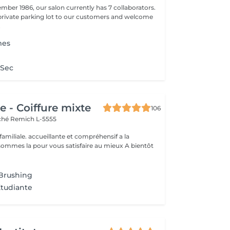
mber 1986, our salon currently has 7 collaborators.
 private parking lot to our customers and welcome
.
mes
 Sec
 - Coiffure mixte
106
rché
Remich L-5555
 familiale. accueillante et compréhensif a la
clientèle... Nous sommes la pour vous satisfaire au mieux A bientôt
g
 Brushing
Etudiante