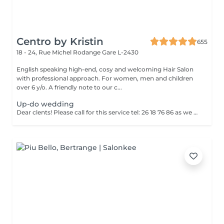
Centro by Kristin
655
18 - 24, Rue Michel Rodange
Gare L-2430
English speaking high-end, cosy and welcoming Hair Salon
with professional approach. For women, men and children
over 6 y/o. A friendly note to our c...
Up-do wedding
Dear clents! Please call for this service tel: 26 18 76 86 as we need to book a trial styling before the big day. Wash-blowout- pins-curls/straightincluded A test run is a must, at least a week before! (Included)