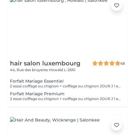
hair salon luxembourg
68
44, Rue des bruyeres
Howald L-2610
Forfait Mariage Essentiel
2 essai coiffage ou chignon + coiffage ou chignon JOUR J 1 essai maquillage + maquillage JOUR J Une prestation de manucure en gel ° cadeaux offert
Forfait Mariage Premium
2 essai coiffage ou chignon + coiffage ou chignon JOUR J 1 essai maquillage + maquillage JOUR J Une prestation de manucure en gel au choix Une prestation de beauté des pieds en gel au choix ° Un massage relaxant ° Un cadeaux offert