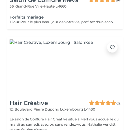
Salon de Coiffure Méva
84
56, Grand-Rue
Ville-Haute L-1660
Forfaits mariage
1 Jour Pour le plus beau jour de votre vie, profitez d'un accompagnement sur-mesure. Notre forfait mariage comprend un essai coiffure afin de définir le style parfait, en harmonie avec votre robe et votre personnalité. Le jour J, nous réalisons une coiffure élégante et durable chignon raffiné, coiffure bohème, attaches romantiques ou brushing sophistiqué pour vous sublimer jusqu'au bout de la nuit. Sérénité, expertise et mise en beauté d'exception pour un moment inoubliable.
Hair Créative
62
12, Boulevard Pierre Dupong
Luxembourg L-1430
Le salon de Coiffure Hair Créative situé à Merl vous accueille du
mardi au samedi, avec ou sans rendez-vous. Nathalie Venditti
et son équipe d'exper...