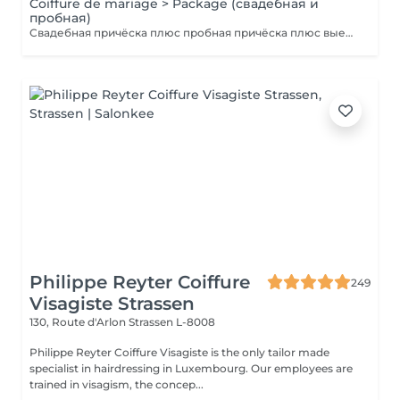
Coiffure de mariage > Package (свадебная и
пробная)
Свадебная причёска плюс пробная причёска плюс выезд на дом. Паркинг оплачивается отдельно.
Philippe Reyter Coiffure
249
Visagiste Strassen
130, Route d'Arlon
Strassen L-8008
Philippe Reyter Coiffure Visagiste is the only tailor made
specialist in hairdressing in Luxembourg. Our employees are
trained in visagism, the concep...