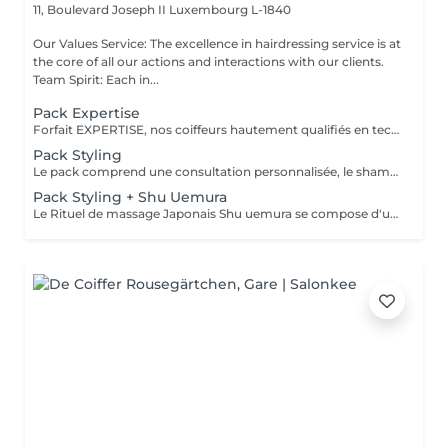
11, Boulevard Joseph II
Luxembourg L-1840
Our Values Service: The excellence in hairdressing service is at
the core of all our actions and interactions with our clients.
Team Spirit: Each in...
Pack Expertise
Forfait EXPERTISE, nos coiffeurs hautement qualifiés en technique anglo-saxonne, en formation continu et diplômés d’une académie anglaise à Paris. Vous offre une séance d’une heure avec votre coach en suivi beauté. Ce pack inclus : 1 h de prestation Un diagnostique personnalisé Shampoing spécifique Haircare Conditioner spécifique Produit de coiffage Coupe Styling Produit de finition
Pack Styling
Le pack comprend une consultation personnalisée, le shampooing et le conditionneur spécifiques REDKEN , le séchage et les produits de styling REDKEN * Tarifs à titre indicatifs à confirmer après la consultation personnalisée établit auprès de votre coiffeur/stylist/spécialiste * La direction se réserve le droit d’apporter des modifications pour le bon fonctionnement du salon
Pack Styling + Shu Uemura
Le Rituel de massage Japonais Shu uemura se compose d'un shampooing et d'un soin d'une durée de 30 minutes pour une relaxation une une réparation intense du cheveu et ensuite le pack styling