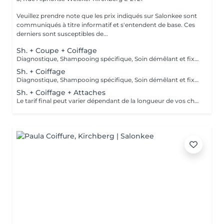
Veuillez prendre note que les prix indiqués sur Salonkee sont
communiqués à titre informatif et s'entendent de base. Ces
derniers sont susceptibles de...
Sh. + Coupe + Coiffage
Diagnostique, Shampooing spécifique, Soin démêlant et fixation inclus. Veuillez prendre note que les prix indiqués sur Salonkee sont communiqués à titre informatif et s'entendent de base. Ces derniers sont susceptibles de varier selon le diagnostic réalisé à votre arrivée au salon et l'expertise du professionnel à qui vous confiez votre beauté. Dans tous les cas, un devis précis vous sera proposé et toutes réalisations de prestations seront effectuées avec votre accord.
Sh. + Coiffage
Diagnostique, Shampooing spécifique, Soin démêlant et fixation inclus. Veuillez prendre note que les prix indiqués sur Salonkee sont communiqués à titre informatif et s'entendent de base. Ces derniers sont susceptibles de varier selon le diagnostic réalisé à votre arrivée au salon et l'expertise du professionnel à qui vous confiez votre beauté. Dans tous les cas, un devis précis vous sera proposé et toutes réalisations de prestations seront effectuées avec votre accord.
Sh. + Coiffage + Attaches
Le tarif final peut varier dépendant de la longueur de vos cheveux ainsi que des soins et produits utilisés.