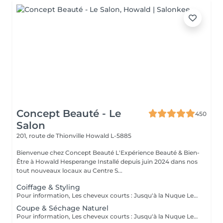
Concept Beauté - Le
450
Salon
201, route de Thionville
Howald L-5885
Bienvenue chez Concept Beauté L'Expérience Beauté & Bien-
Être à Howald Hesperange Installé depuis juin 2024 dans nos
tout nouveaux locaux au Centre S...
Coiffage & Styling
Pour information, Les cheveux courts : Jusqu'à la Nuque Les cheveux mi-longs : Jusqu'à l'épaule Les cheveux longs : En dessous de l'épaule Un supplément sera demandé pour les cheveux très longs, (jusqu'au milieu du dos)
Coupe & Séchage Naturel
Pour information, Les cheveux courts : Jusqu'à la Nuque Les cheveux mi-longs : Jusqu'à l'épaule Les cheveux longs : En dessous de l'épaule Un supplément sera demandé pour les cheveux très long, (jusqu'au milieu du dos)