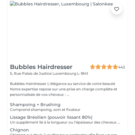
Bubbles Hairdresser
442
5, Rue Palais de Justice
Luxembourg L-1841
Bubbles Hairdresser L'élégance au service de votre beauté
Notre expertise repose sur une prise en charge complète et
personnalisée de vos cheveux : ...
Shampoing + Brushing
Comprend shampoing, soin et fixateur
Lissage Brésilien (pouvoir lissant 80%)
Un supplément lié à la longueur ou l'épaisseur des cheveux (30€ à 500€) pourra s'ajouter au tarif du lissage brésilien. Un diagnostique gratuit sera systématiquement proposé en amont.»
Chignon
Chignon sur devis / veuillez nous contacter afin fixer un rendez-vous