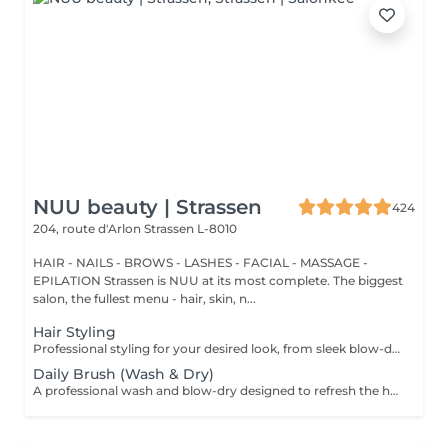
NUU beauty | Strassen
424
204, route d'Arlon
Strassen L-8010
HAIR - NAILS - BROWS - LASHES - FACIAL - MASSAGE -
EPILATION Strassen is NUU at its most complete. The biggest
salon, the fullest menu - hair, skin, n...
Hair Styling
Professional styling for your desired look, from sleek blow-dries to curls or waves. We start with a gentle wash in our comfortable Maletti chair, followed by blow-drying, straightening, or tonging. What we use: Dyson Pro tools that protect hair from excessive heat for a sleek finish. La Biosthétique products offer holistic care with natural ingredients for nourished hair and scalp. Brushes are sanitised via Sibel equipment to remove buildup and reduce bacteria for top hygiene. Simple, Moderate, Complex This grading reflects your hair's individual characteristics, such as texture, density, and length and is assessed by your hairdresser at the start of your visit. Not sure which to choose? We recommend booking Complex. The price will be adjusted after your consultation. Note: This is not related to the difficulty of haircuts or timing.
Daily Brush (Wash & Dry)
A professional wash and blow-dry designed to refresh the hair and leave it clean, smooth, and naturally polished. The service includes hair washing and drying with a hair dryer, creating a soft, effortless finish without structured styling. What we use: Dyson Pro tools that protect hair from excessive heat for a sleek finish. La Biosthétique products offer holistic care with natural ingredients for nourished hair and scalp. Brushes are sanitised via Sibel equipment to remove buildup and reduce bacteria for top hygiene. Simple, Moderate, Complex This grading reflects your hair's individual characteristics, such as texture, density, and length and is assessed by your hairdresser at the start of your visit. Not sure which to choose? We recommend booking Complex. The price will be adjusted after your consultation. Note: This is not related to the difficulty of haircuts or timing.