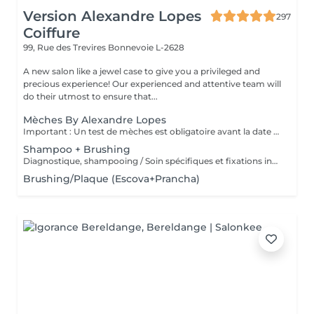
Version Alexandre Lopes
297
Coiffure
99, Rue des Trevires
Bonnevoie L-2628
A new salon like a jewel case to give you a privileged and
precious experience! Our experienced and attentive team will
do their utmost to ensure that...
Mèches By Alexandre Lopes
Important : Un test de mèches est obligatoire avant la date du rendez-vous. Ce test permet d'évaluer la résistance du cheveu et d'assurer la sécurité ainsi que la qualité du résultat final. Le rendez-vous pour le service complet ne sera confirmé qu'après la réalisation de ce test. Nos mèches sont un service complet, conçu pour offrir un résultat à la fois lumineux, harmonieux et respectueux de la santé du cheveu. Le tarif inclut toutes les étapes du processus : réalisation des mèches, soin capillaire, effet fondu (ombré/estompage de racine), patine (tonalisation) et coiffage final. Nous travaillons avec des techniques personnalisées afin de garantir un rendu naturel, une transition de couleur douce et une finition impeccable.
Shampoo + Brushing
Diagnostique, shampooing / Soin spécifiques et fixations inclus
Brushing/Plaque (Escova+Prancha)