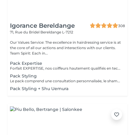
Igorance Bereldange
308
71, Rue du Bridel
Bereldange L-7212
Our Values Service: The excellence in hairdressing service is at
the core of all our actions and interactions with our clients.
Team Spirit: Each in...
Pack Expertise
Forfait EXPERTISE, nos coiffeurs hautement qualifiés en technique anglo-saxonne, en formation continu et diplômés d’une académie anglaise à Paris. Vous offre une séance d’une heure avec votre coach en suivi beauté. Ce pack inclus : 1 h de prestation Un diagnostique personnalisé Shampoing spécifique Haircare Conditioner spécifique Produit de coiffage Coupe Styling Produit de finition
Pack Styling
Le pack comprend une consultation personnalisée, le shampooing et le conditionneur spécifiques REDKEN , le séchage et les produits de styling REDKEN * Tarifs à titre indicatifs à confirmer après la consultation personnalisée établit auprès de votre coiffeur/stylist/spécialiste * La direction se réserve le droit d’apporter des modifications pour le bon fonctionnement du salon
Pack Styling + Shu Uemura