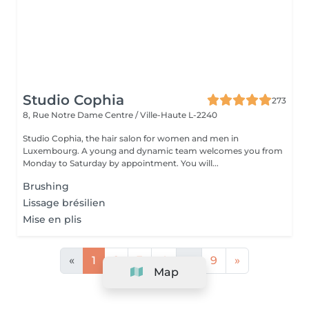
Studio Cophia
273
8, Rue Notre Dame
Centre / Ville-Haute L-2240
Studio Cophia, the hair salon for women and men in
Luxembourg. A young and dynamic team welcomes you from
Monday to Saturday by appointment. You will...
Brushing
Lissage brésilien
Mise en plis
«
1
2
3
4
...
9
»
Map