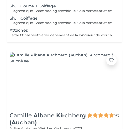
Sh. + Coupe + Coiffage
Diagnostique, Shampooing spécifique, Soin démêlant et fixation inclus. Veuillez prendre note que les prix indiqués sur Salonkee sont communiqués à titre informatif et s'entendent de base. Ces derniers sont susceptibles de varier selon le diagnostic réalisé à votre arrivée au salon et l'expertise du professionnel à qui vous confiez votre beauté. Dans tous les cas, un devis précis vous sera proposé et toutes réalisations de prestations seront effectuées avec votre accord.
Sh. + Coiffage
Diagnostique, Shampooing spécifique, Soin démêlant et fixation inclus. Veuillez prendre note que les prix indiqués sur Salonkee sont communiqués à titre informatif et s'entendent de base. Ces derniers sont susceptibles de varier selon le diagnostic réalisé à votre arrivée au salon et l'expertise du professionnel à qui vous confiez votre beauté. Dans tous les cas, un devis précis vous sera proposé et toutes réalisations de prestations seront effectuées avec votre accord.
Attaches
Le tarif final peut varier dépendant de la longueur de vos cheveux ainsi que des soins et produits utilisés.
Camille Albane Kirchberg
167
(Auchan)
5, Rue Alphonse Weicker
Kirchberg L-2721