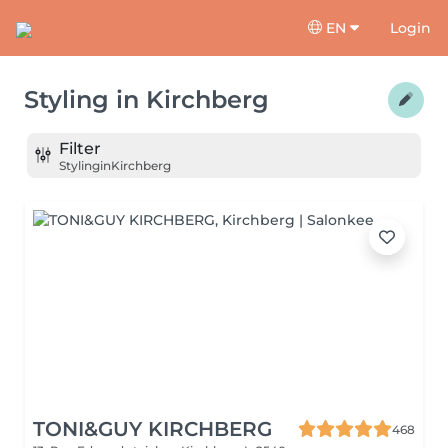
EN
Login
Styling
in
Kirchberg
Filter
Styling
in
Kirchberg
TONI&GUY KIRCHBERG
468