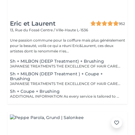
Eric et Laurent
952
13, Rue du Fossé
Centre / Ville-Haute L-1536
Une passion commune pour la coiffure mais plus généralement
pour la beauté, voilà ce qui a réuni Eric&Laurent, ces deux
artistes dont la renommée n'es...
Sh + MILBON (DEEP Treatment) + Brushing
JAPANESE TREATMENTS THE EXCELLENCE OF HAIR CARE Discover a world of premium Japanese hair treatments, renowned for their advanced technology and exceptional results. Our tailor-made treatments are designed to meet the specific needs of every hair type, whether your hair requires hydration, repair, frizz control, scalp care, or nutrition. Each treatment works deep within the hair fiber to reveal hair that is visibly healthier, shinier, and silkier. Thanks to advanced Japanese technology, the active ingredients continue working within the hair fiber for up to five weeks, helping to maintain strength, softness, shine, and overall hair health long after your salon visit. OUR TREATMENT RANGES -SMOOTH Collagen Treatment For tangled, dull, or difficult-to-manage hair. Benefits: • Instantly detangles hair • Smooths the hair fiber • Enhances softness and shine • Leaves hair feeling light and silky -REPAIR CMADK & Keratin Treatment For weakened, brittle, or severely damaged hair. Benefits: • Intensely repairs damaged hair • Strengthens the hair's internal structure • Rebuilds the hair fiber from within • Restores strength and elasticity -ANTI-FRIZZ Ceramides & 18-MEA Treatment For unruly hair or hair affected by humidity. Benefits: • Controls frizz • Reduces excessive volume • Protects against humidity • Makes styling easier • Enhances softness and shine - SCALP Hyaluronic Acid & Purifying Treatment Designed to rebalance and purify the scalp. Ideal for: • Itchy scalp • Dandruff • Dry scalp • Excess oil production Benefits: • Soothes the scalp • Gently purifies • Restores the scalp's natural protective barrier • Promotes a healthy environment for hair growth IMPORTANT INFORMATION Please note that prices may vary depending on: • Hair length • Hair density • The amount of product required • The complexity of the service An additional charge may apply from €15. For any specific requests or questions, please do not hesitate to contact us.
Sh + MILBON (DEEP Treatment ) + Coupe +
Brushing
JAPANESE TREATMENTS THE EXCELLENCE OF HAIR CARE Discover a world of premium Japanese hair treatments, renowned for their advanced technology and exceptional results. Our tailor-made treatments are designed to meet the specific needs of every hair type, whether your hair requires hydration, repair, frizz control, scalp care, or nutrition. Each treatment works deep within the hair fiber to reveal hair that is visibly healthier, shinier, and silkier. Thanks to advanced Japanese technology, the active ingredients continue working within the hair fiber for up to five weeks, helping to maintain strength, softness, shine, and overall hair health long after your salon visit. OUR TREATMENT RANGES -SMOOTH Collagen Treatment For tangled, dull, or difficult-to-manage hair. BENEFITS: • Instantly detangles hair • Smooths the hair fiber • Enhances softness and shine • Leaves hair feeling light and silky -REPAIR CMADK & Keratin Treatment For weakened, brittle, or severely damaged hair. BENEFITS: • Intensely repairs damaged hair • Strengthens the hair's internal structure • Rebuilds the hair fiber from within • Restores strength and elasticity -ANTI-FRIZZ Ceramides & 18-MEA Treatment For unruly hair or hair affected by humidity. BENEFITS: • Controls frizz • Reduces excessive volume • Protects against humidity • Makes styling easier • Enhances softness and shine - SCALP Hyaluronic Acid & Purifying Treatment Designed to rebalance and purify the scalp. IDEAL FOR: • Itchy scalp • Dandruff • Dry scalp • Excess oil production BENEFITS: • Soothes the scalp • Gently purifies • Restores the scalp's natural protective barrier • Promotes a healthy environment for hair growth IMPORTANT INFORMATION Please note that prices may vary depending on: • Hair length • Hair density • The amount of product required • The complexity of the service An additional charge may apply from €15. For any specific requests or questions, please do not hesitate to contact us.
Sh + Coupe + Brushing
ADDITIONAL INFORMATION As every service is tailored to your individual needs, prices may be adjusted according to your hair length, density, the amount of product required, and the level of technical expertise needed to achieve your desired result. For any specific requests or personalised guidance, our team will be delighted to assist you.