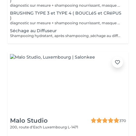
)
diagnostic sur mesure + shampooing nourrissant, masque hydratant ,coiffage sérum et fixation finale. Important: cheveux sans tresse ni noeuds à l'arrivée; tout noeuds ou tressage entraîne l'annulation et 50% de la prestation est retenu. Toute arrivée retardée de 15-30 minutes ou plus entraînera l'annulation automatique du rendez-vous.
BRUSHING TYPE 3 et TYPE 4 ( BOUCLéS et CRéPUS
)
diagnostic sur mesure + shampooing nourrissant, masque hydratant ,coiffage sérum et fixation finale. Important: cheveux sans tresse ni noeuds à l'arrivée; tout noeuds ou tressage entraîne l'annulation et 50% de la prestation est retenu. Toute arrivée retardée de 15-30 minutes ou plus entraînera l'annulation automatique du rendez-vous.
Séchage au Diffuseur
Shampooing hydratant, après shampooing ,séchage au diffuseur sérum et fixation finale. Important: cheveux sans tresse ni nud à l'arrivée; tout nud ou tressage entraîne l'annulation et 50% de la prestation est retenu. Toute arrivée retardée de 15-30 minutes ou plus entraînera l'annulation automatique du rendez-vous.
Malo Studio
370
200, route d'Esch
Luxembourg L-1471