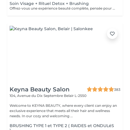
Soin Visage + Rituel Detox + Brushing
Offrez-vous une expérience beauté complète, pensée pour prendre soin à la fois de votre peau, de vos cheveux et de votre bien-être global. Ce rituel débute par un soin visage personnalisé, visant à purifier, hydrater et raviver l'éclat de la peau. Les traits sont détendus, le teint est lumineux, la peau retrouve confort et fraîcheur. Il se poursuit par un rituel détox capillaire, conçu pour nettoyer le cuir chevelu en profondeur, éliminer les résidus accumulés et rééquilibrer la fibre capillaire. Les cheveux sont plus légers, brillants et revitalisés. L'expérience se termine par un brushing, pour sublimer la chevelure et prolonger cette sensation de bien-être et de mise en beauté. Un véritable moment de lâcher-prise, idéal pour se ressourcer, se recentrer et repartir avec une peau éclatante et des cheveux visiblement plus sains.
Keyna Beauty Salon
383
104, Avenue du Dix Septembre
Belair L-2550
Welcome to KEYNA BEAUTY, where every client can enjoy an
exclusive experience that meets all their hair and wellness
needs. In our cozy and welcoming ...
BRUSHING TYPE 1 et TYPE 2 ( RAIDES et ONDULéS