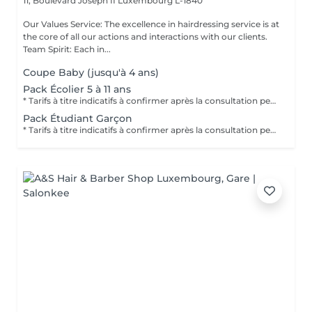
11, Boulevard Joseph II
Luxembourg L-1840
Our Values Service: The excellence in hairdressing service is at
the core of all our actions and interactions with our clients.
Team Spirit: Each in...
Coupe Baby (jusqu'à 4 ans)
Pack Écolier 5 à 11 ans
* Tarifs à titre indicatifs à confirmer après la consultation personnalisée établit auprès de votre coiffeur/stylist/spécialiste * La direction se réserve le droit dapporter des modifications pour le bon fonctionnement du salon
Pack Étudiant Garçon
* Tarifs à titre indicatifs à confirmer après la consultation personnalisée établit auprès de votre coiffeur/stylist/spécialiste * La direction se réserve le droit dapporter des modifications pour le bon fonctionnement du salon