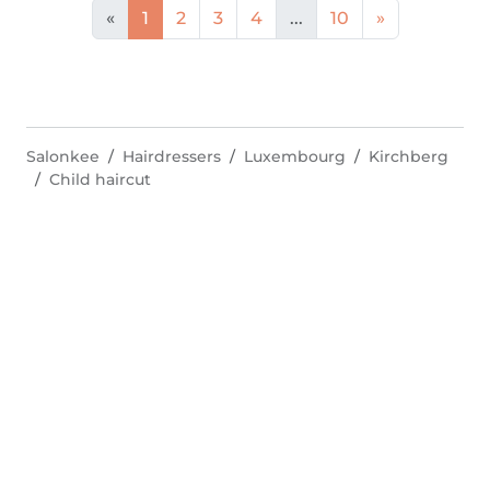
«
1
2
3
4
...
10
»
Salonkee
Hairdressers
Luxembourg
Kirchberg
Child haircut