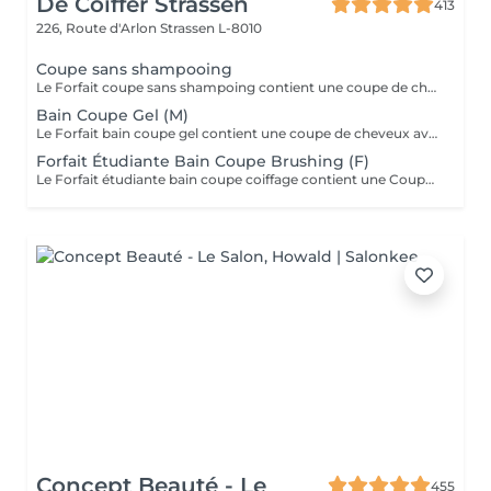
De Coiffer Strassen
413
226, Route d'Arlon
Strassen L-8010
Coupe sans shampooing
Le Forfait coupe sans shampoing contient une coupe de cheveux sans shampoing pour les étudiants. En cas de questions veuillez appeler au +352 26 35 02 89.
Bain Coupe Gel (M)
Le Forfait bain coupe gel contient une coupe de cheveux avec shampoing et l'application d'un produit de finition (Gel, Cire, Laque, etc.) pour les étudiants. En cas de questions veuillez appeler au +352 26 35 02 89.
Forfait Étudiante Bain Coupe Brushing (F)
Le Forfait étudiante bain coupe coiffage contient une Coupe et un Brushing pour les étudiantes. Dépendant de la longueur des cheveux, le prix peut varier. En cas de questions veuillez appeler au +352 26 35 02 89.
Concept Beauté - Le
455