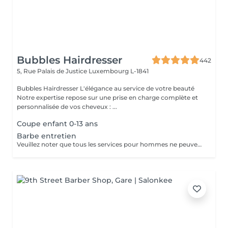
Bubbles Hairdresser
442
5, Rue Palais de Justice
Luxembourg L-1841
Bubbles Hairdresser L'élégance au service de votre beauté
Notre expertise repose sur une prise en charge complète et
personnalisée de vos cheveux : ...
Coupe enfant 0-13 ans
Barbe entretien
Veuillez noter que tous les services pour hommes ne peuvent PAS être réservés en ligne. Merci d'appeler ou de passer pour réserver ces derniers. Quiconque ne respecte pas cela et réserve un service pour femme à la place ou utilise le compte d'une femme pour bloquer du temps pour le service d'un homme sera bloqué de toutes les réservations futures.