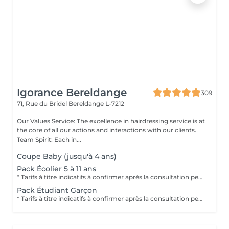
Igorance Bereldange
309
71, Rue du Bridel
Bereldange L-7212
Our Values Service: The excellence in hairdressing service is at
the core of all our actions and interactions with our clients.
Team Spirit: Each in...
Coupe Baby (jusqu'à 4 ans)
Pack Écolier 5 à 11 ans
* Tarifs à titre indicatifs à confirmer après la consultation personnalisée établit auprès de votre coiffeur/stylist/spécialiste * La direction se réserve le droit dapporter des modifications pour le bon fonctionnement du salon
Pack Étudiant Garçon
* Tarifs à titre indicatifs à confirmer après la consultation personnalisée établit auprès de votre coiffeur/stylist/spécialiste * La direction se réserve le droit dapporter des modifications pour le bon fonctionnement du salon