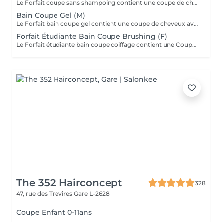
Le Forfait coupe sans shampoing contient une coupe de cheveux sans shampoing pour les étudiants. En cas de questions veuillez appeler au +352 26 35 02 89.
Bain Coupe Gel (M)
Le Forfait bain coupe gel contient une coupe de cheveux avec shampoing et l'application d'un produit de finition (Gel, Cire, Laque, etc.) pour les étudiants. En cas de questions veuillez appeler au +352 26 35 02 89.
Forfait Étudiante Bain Coupe Brushing (F)
Le Forfait étudiante bain coupe coiffage contient une Coupe et un Brushing pour les étudiantes. Dépendant de la longueur des cheveux, le prix peut varier. En cas de questions veuillez appeler au +352 26 35 02 89.
The 352 Hairconcept
328
47, rue des Trevires
Gare L-2628
Coupe Enfant 0-11ans