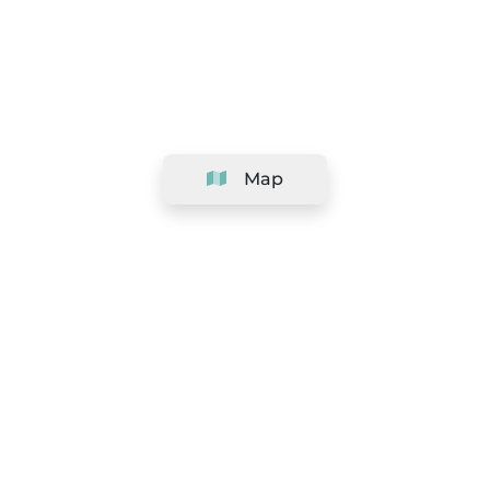
Map
Company
Support
Team
&
Careers
Information for salons