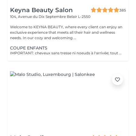
Keyna Beauty Salon
385
104, Avenue du Dix Septembre
Belair L-2550
Welcome to KEYNA BEAUTY, where every client can enjoy an
exclusive experience that meets all their hair and wellness
needs. In our cozy and welcoming ...
COUPE ENFANTS
IMPORTANT: cheveux sans tresse ni noeuds à l'arrivée; tout noeuds ou tressage entraîne l'annulation et 50% de la prestation est retenu. Veuillez noter que si un enfant arrive au salon avec des poux, nous ne pourrons pas procéder à la coupe de cheveux pour des raisons de santé et de sécurité. Dans ce cas, le rendez-vous sera tout de même facturé en raison de l'horaire réservé, afin de compenser la perte de chiffre d'affaires. Nous comprenons que cela peut être une situation difficile, et nous vous encourageons à vérifier les cheveux de votre enfant avant le rendez-vous. Merci de votre compréhension !