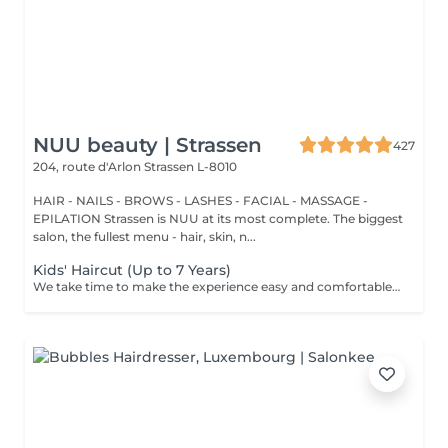
NUU beauty | Strassen
427
204, route d'Arlon
Strassen L-8010
HAIR - NAILS - BROWS - LASHES - FACIAL - MASSAGE -
EPILATION Strassen is NUU at its most complete. The biggest
salon, the fullest menu - hair, skin, n...
Kids' Haircut (Up to 7 Years)
We take time to make the experience easy and comfortable, starting with a short talk to understand the look you want, followed by a careful cut.