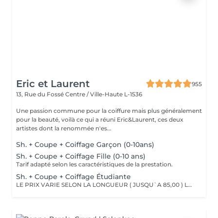
Eric et Laurent
955
13, Rue du Fossé
Centre / Ville-Haute L-1536
Une passion commune pour la coiffure mais plus généralement
pour la beauté, voilà ce qui a réuni Eric&Laurent, ces deux
artistes dont la renommée n'es...
Sh. + Coupe + Coiffage Garçon (0-10ans)
Sh. + Coupe + Coiffage Fille (0-10 ans)
Tarif adapté selon les caractéristiques de la prestation.
Sh. + Coupe + Coiffage Étudiante
LE PRIX VARIE SELON LA LONGUEUR ( JUSQU`A 85,00 ) Les remises sont valables uniquement mardi-mercredi-jeudi sur les prestations couleur, toner et balayage (-10%)