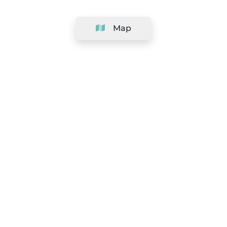
Map
Company
Support
Team
&
Careers
Information for salons
Legal
Exercise withdrawal right
Terms and conditions