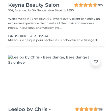
Keyna Beauty Salon
385
104, Avenue du Dix Septembre
Belair L-2550
Welcome to KEYNA BEAUTY, where every client can enjoy an
exclusive experience that meets all their hair and wellness
needs. In our cozy and welcoming ...
BRUSHING SUR TISSAGE
Mis sous le casque pour sécher le cuir chevelu et le tissage de manière efficace et confortable. Un diagnostic sur mesure + shampooing nourrissant, masque hydratant ,coiffage sérum et fixation finale. Important: cheveux sans tresse ni noeuds à l'arrivée; tout noeuds ou tressage entraîne l'annulation et 50% de la prestation est retenu. Toute arrivée retardée de 15-30 minutes ou plus entraînera l'annulation automatique du rendez-vous.
Leeloo by Chris -
158