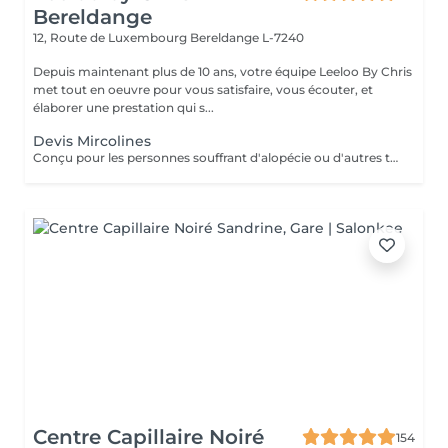
Bereldange
12, Route de Luxembourg
Bereldange L-7240
Depuis maintenant plus de 10 ans, votre équipe Leeloo By Chris
met tout en oeuvre pour vous satisfaire, vous écouter, et
élaborer une prestation qui s...
Devis Mircolines
Conçu pour les personnes souffrant d'alopécie ou d'autres troubles capillaires génétiques, le système Microlines est un nouveau système révolutionnaire conçu pour vous donner les résultats que vous souhaitez Le Microlines dure plus de 2 ans et redonne de la longueur et du volume à vos cheveux pour que vous puissiez retrouver confiance en vous et changer votre vie C'est un système d'extension de cheveux avec un ruban invisible qui vous donnera la longueur et le volume dont vos cheveux ont besoin pour être beaux. Le Microlines est un correcteur anti-chute révolutionnaire, offrant les meilleurs résultats sur le marché
Centre Capillaire Noiré
154