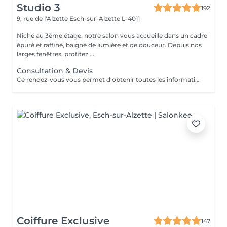
Studio 3
192
9, rue de l'Alzette
Esch-sur-Alzette L-4011
Niché au 3ème étage, notre salon vous accueille dans un cadre
épuré et raffiné, baigné de lumière et de douceur. Depuis nos
larges fenêtres, profitez ...
Consultation & Devis
Ce rendez-vous vous permet d'obtenir toutes les informations nécessaires avant votre prestation : - conseils personnalisés - étude de vos besoins - diagnostic du cheveu Le montant de la consultation sera déduit de votre prestation finale si vous réservez immédiatement après ce rendez-vous.
Coiffure Exclusive
147