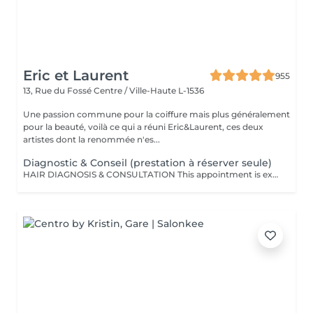
Eric et Laurent
955
13, Rue du Fossé
Centre / Ville-Haute L-1536
Une passion commune pour la coiffure mais plus généralement
pour la beauté, voilà ce qui a réuni Eric&Laurent, ces deux
artistes dont la renommée n'es...
Diagnostic & Conseil (prestation à réserver seule)
HAIR DIAGNOSIS & CONSULTATION This appointment is exclusively reserved for a first meeting with our Hair Expert to carry out a personalized assessment of your hair and scalp. This consultation must be booked as a standalone service and cannot be combined with any other treatment or appointment. Following this consultation, we may recommend a tailored hair care plan and personalized solutions based on your specific needs and goals. Hair Diagnosis & Consultation Take a dedicated moment to discuss your hair, your goals, and your daily hair care routine with our specialist. During this appointment, we perform a personalized analysis of your scalp and hair fiber, allowing us to recommend the most suitable haircut, color, and treatments according to your image, lifestyle, and your hair's natural beauty. We also provide expert advice on home care routines and recommend the products best suited to your needs, helping you maintain long-lasting results and preserve the health and beauty of your hair every day. This consultation is also an opportunity to answer all your questions and work together to create a fully customized hair journey tailored specifically to you.