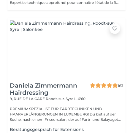
Expertise technique approfondi pour connaitre l'état de la fibre capillaire et diagnostic il vous aide à choisir une coupe et coiffage adapté à votre morphologie. Nous travaillons exclusivement avec un produit breveté de coloration permanente professionnelle sans ammoniaque, enrichie en caviar et en kératine. Elle offre des résultats intenses, homogènes et durables tout en respectant la fibre capillaire. Sa formule assure une couverture optimale des cheveux blancs, une excellente tenue et une brillance remarquable. Pour les blond la formule infusée d'actifs cosmétiques végétaux hydratants et protecteurs, permet un travail d'éclaircissement profond tout en douceur.
Daniela Zimmermann
163
Hairdressing
9, RUE DE LA GARE
Roodt-sur-Syre L-6910
PREMIUM SPEZIALIST FÜR FARBTECHNIKEN UND
HAARVERLÄNGERUNGEN IN LUXEMBURG! Du bist auf der
Suche, nach einem Friseursalon, der auf Farb- und Balayaget...
Beratungsgespräch für Extensions