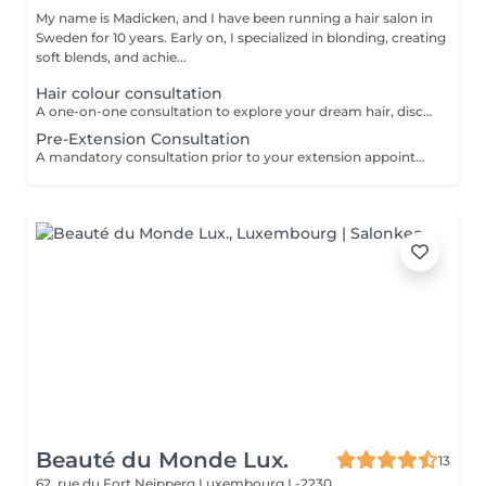
My name is Madicken, and I have been running a hair salon in
Sweden for 10 years. Early on, I specialized in blonding, creating
soft blends, and achie...
Hair colour consultation
A one-on-one consultation to explore your dream hair, discuss colour possibilities, pricing, and create a tailored plan to achieve the best result for you.
Pre-Extension Consultation
A mandatory consultation prior to your extension appointment. During this session we will assess your hair, discuss your desired look, color match, and determine the right amount of hair needed. This ensures a flawless result and allows us to order the perfect extensions for you. Please note: installation cannot be booked without a consultation first
Beauté du Monde Lux.
13
62, rue du Fort Neipperg
Luxembourg L-2230