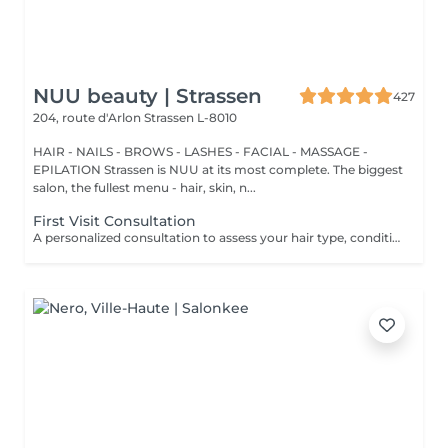
NUU beauty | Strassen
427
204, route d'Arlon
Strassen L-8010
HAIR - NAILS - BROWS - LASHES - FACIAL - MASSAGE -
EPILATION Strassen is NUU at its most complete. The biggest
salon, the fullest menu - hair, skin, n...
First Visit Consultation
A personalized consultation to assess your hair type, condition, and goals helping us recommend the perfect treatments, color, or cut to suit your style and lifestyle.