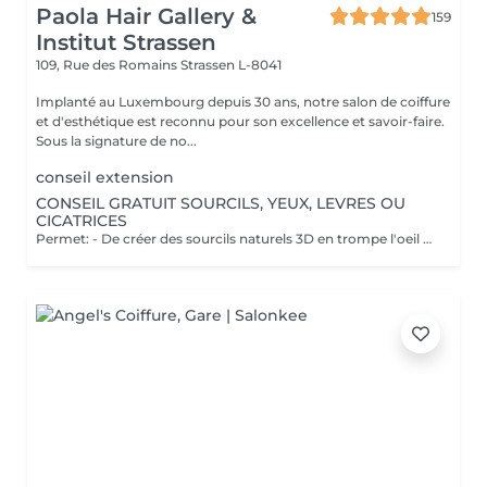
Paola Hair Gallery &
159
Institut Strassen
109, Rue des Romains
Strassen L-8041
Implanté au Luxembourg depuis 30 ans, notre salon de coiffure
et d'esthétique est reconnu pour son excellence et savoir-faire.
Sous la signature de no...
conseil extension
CONSEIL GRATUIT SOURCILS, YEUX, LEVRES OU
CICATRICES
Permet: - De créer des sourcils naturels 3D en trompe l'oeil en poils pour parfaire une ligne déjà existante en effet poudré. - De définir et volumiser vos lèvres dans des teintes nuées ou donner un effet légèrement maquillé. - Pour les yeux vous pouvez opter pour un trait fin au ras des cils pour un résultat discret ou un liner poudré pour un effet raffiné. Il est également possible de corriger des cicatrices. Notre esthéticienne Elodie pratique la micropigmentation digitale à ne pas confondre avec le microblading ( lame manuelle ) depuis plus de 10 ans. Pas d'effets tatouage, pas de pigments qui virent, pas de cicatrices. Cette méthode ne crée pas de cicatrices et permet d'insérer le pigment de manière douce dans la peau. Les pigments utilisés ne virent pas dans le temps et Elodie vous promet un résultat raffiné et non un effet marqué style "tatouage". Nous vous proposons un rendez-vous conseil gratuit afin de visualiser l'effet avec du maquillage et d'obtenir les réponses à vos questions.