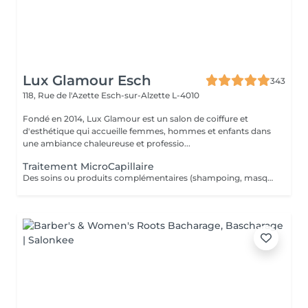
Lux Glamour Esch
343
118, Rue de l'Azette
Esch-sur-Alzette L-4010
Fondé en 2014, Lux Glamour est un salon de coiffure et
d'esthétique qui accueille femmes, hommes et enfants dans
une ambiance chaleureuse et professio...
Traitement MicroCapillaire
Des soins ou produits complémentaires (shampoing, masques, hydratations profondes, fixateurs, etc.) peuvent être suggérés lors de votre venue, selon l'état de vos cheveux et vos objectifs beauté. Ces compléments ne figurent pas dans la réservation en ligne. Ces options peuvent entraîner un coût supplémentaire, toujours communiqué clairement avant toute application.