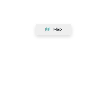
Map
Company
Support
Team
&
Careers
Information for salons
Legal
Exercise withdrawal right