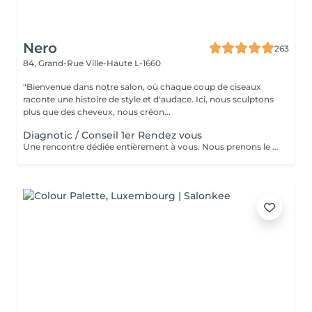
Nero
263
84, Grand-Rue
Ville-Haute L-1660
"Bienvenue dans notre salon, où chaque coup de ciseaux
raconte une histoire de style et d'audace. Ici, nous sculptons
plus que des cheveux, nous créon...
Diagnotic / Conseil 1er Rendez vous
Une rencontre dédiée entièrement à vous. Nous prenons le temps d'analyser votre chevelure, de comprendre vos habitudes et d'échanger sur vos envies pour définir ensemble la routine et le style qui vous correspondent vraiment. Un moment privilégié pour poser les bases d'un suivi sur mesure.