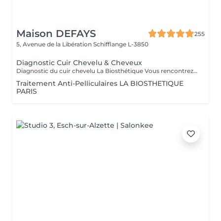
Maison DEFAYS
255
5, Avenue de la Libération
Schifflange L-3850
Diagnostic Cuir Chevelu & Cheveux
Diagnostic du cuir chevelu La Biosthétique Vous rencontrez des problèmes au niveau du cuir chevelu ? Cheveux gras, pellicules, démangeaisons ou sécheresse cutanée ? Profitez de notre diagnostic professionnel du cuir chevelu pour identifier les causes et trouver des solutions adaptées à vos besoins. Grâce à une analyse précise, nous vous proposons des recommandations personnalisées pour retrouver un cuir chevelu sain et équilibré. N'hésitez pas à réserver votre rendez-vous dès maintenant
Traitement Anti-Pelliculaires LA BIOSTHETIQUE
PARIS