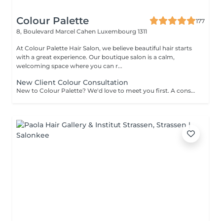
Colour Palette
177
8, Boulevard Marcel Cahen
Luxembourg 1311
At Colour Palette Hair Salon, we believe beautiful hair starts
with a great experience. Our boutique salon is a calm,
welcoming space where you can r...
New Client Colour Consultation
New to Colour Palette? We'd love to meet you first. A consultation is required before booking any new colour service, including highlights, balayage, blonding, and colour transformations. During your consultation, we'll discuss your hair goals, assess your hair, and create a personalised colour plan together. Solid root retouch appointments are exempt from this requirement. Ideal for: Major colour changes Colour corrections First-time lightening or blonding Extension inquiries Unsure clients