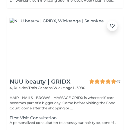
Dir wenscht iech mei laang oder mei deck Hoer? Dann loost iech proffesionnel beroden.
NUU beauty | GRIDX
97
4, Rue des Trois Cantons
Wickrange L-3980
HAIR - NAILS - BROWS - MASSAGE GRIDX is where self-care
becomes part of a bigger day. Come before visiting the Food
Court, come after the shopping or ...
First Visit Consultation
A personalized consultation to assess your hair type, condition, and goals helping us recommend the perfect treatments, color, or cut to suit your style and lifestyle.