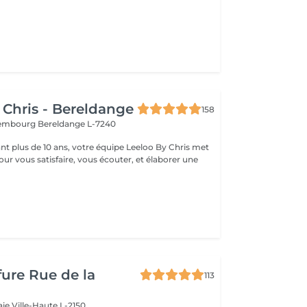
 Chris - Bereldange
158
uxembourg
Bereldange L-7240
t plus de 10 ans, votre équipe Leeloo By Chris met
ur vous satisfaire, vous écouter, et élaborer une
.
fure Rue de la
113
aie
Ville-Haute L-2150