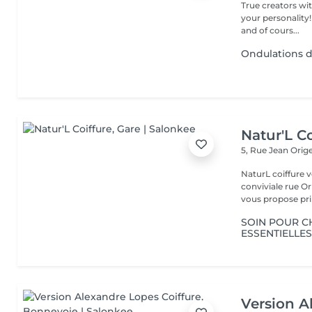
True creators wit
your personality!
and of cours...
Ondulations 
Natur'L Co
5, Rue Jean Orig
NaturL coiffure 
conviviale rue Orige
vous propose prin
SOIN POUR C
ESSENTIELLES
Version A