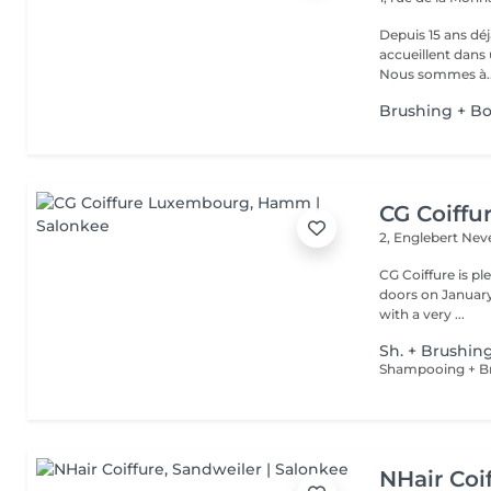
Depuis 15 ans déjà... ah n
accueillent dans
Nous sommes à..
Brushing + Bo
CG Coiff
2, Englebert Ne
CG Coiffure is p
doors on January 15, 2000. We are a small 
with a very ...
Sh. + Brushin
Shampooing + Br
NHair Coi