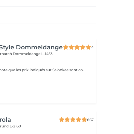
 Style Dommeldange
4
ernarch
Dommeldange L-1453
Veuillez prendre note que les prix indiqués sur Salonkee sont communiqués à titre informatif et s'entendent de base. Ces derniers sont susceptibles de varier selon le diagnostic réalisé à votre arrivée au salon et l'expertise du professionnel à qui vous confiez votre beauté. Dans tous les cas, un devis précis vous sera proposé et toutes réalisations de prestations seront effectuées avec votre accord. Un grand merci d'avance pour votre compréhension. Au plaisir de vous recevoir très vite.
rola
867
rund L-2160