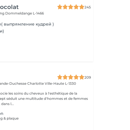
ocolat
245
ing
Dommeldange L-1466
le( выпрямление кудрей )
и)
e
209
rande-Duchesse Charlotte
Ville-Haute L-1330
cie les soins du cheveux à l'esthétique de la
ncept séduit une multitude d'hommes et de femmes
dans l...
on
ng & plaque