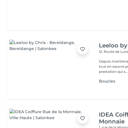
Leeloo by
12, Route de L
Depuis maintenan
tout en oeuvre po
prestation qui s..
Boucles
IDEA Coif
Monnaie
1, rue de la Monn