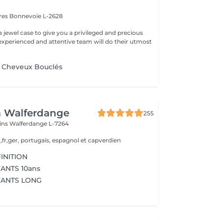
ires
Bonnevoie L-2628
a jewel case to give you a privileged and precious
experienced and attentive team will do their utmost
 Cheveux Bouclés
a Walferdange
255
ins
Walferdange L-7264
,fr,ger, portugais, espagnol et capverdien
INITION
ANTS 10ans
FANTS LONG