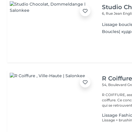
Studio Ch
6, Rue Jean Engl
Lissage bouc
Boucles( кудр
R Coiffur
54, Boulevard G
R COIFFURE, asso
coiffure. Ce co
qui se retrouvent 
Lissage Fashi
Lissage + brushi