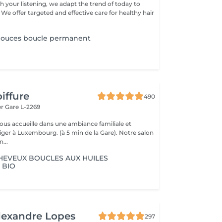
h your listening, we adapt the trend of today to
 We offer targeted and effective care for healthy hair
douces boucle permanent
iffure
490
er
Gare L-2269
vous accueille dans une ambiance familiale et
r à Luxembourg. (à 5 min de la Gare). Notre salon
...
HEVEUX BOUCLES AUX HUILES
 BIO
lexandre Lopes
297