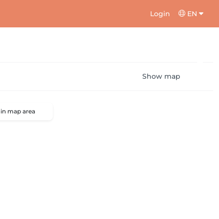
Login
EN
Show map
 in map area