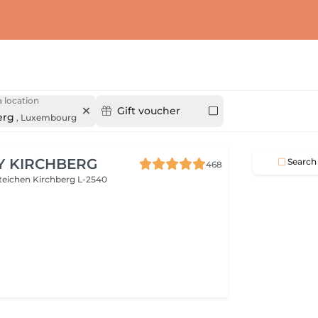
 location
Gift voucher
erg
,
Luxembourg
Y KIRCHBERG
Search
468
steichen
Kirchberg L-2540