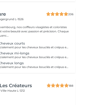
ure
206
ingergrund L-1526
xembourg, nos coiffeurs visagistes et coloristes
t votre beauté avec passion et précision. Chaque
anc...
 Cheveux courts
Soin formulé spécialement pour les cheveux bouclés et crépus en manque de définition et d'hydratation. Ce soin comprend 5 étapes qui aideront votre chevelure à retrouver sa vivacité. ( séchage son inclu dans le tarif ) Nous restons à votre disposition pour plus d'informations
 Cheveux mi-longs
Soin formulé spécialement pour les cheveux bouclés et crépus en manque de définition et d'hydratation. Ce soin comprend 5 étapes qui aideront votre chevelure à retrouver sa vivacité. ( Séchage non inclu dans le tarif ) Nous restons à votre disposition pour plus d'informations
 Cheveux longs
Soin formulé spécialement pour les cheveux bouclés et crépus en manque de définition et d'hydratation. Ce soin comprend 5 étapes qui aideront votre chevelure à retrouver sa vivacité. Nous restons à votre disposition pour plus d'informations
 Les Créateurs
188
s
Ville-Haute L-1212