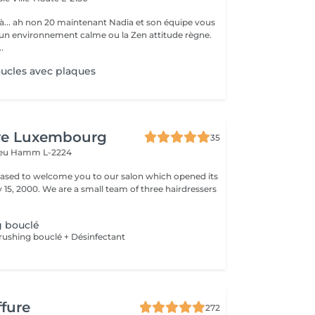
on 20 maintenant Nadia et son équipe vous
 un environnement calme ou la Zen attitude règne.
.
ucles avec plaques
ure Luxembourg
35
veu
Hamm L-2224
leased to welcome you to our salon which opened its
team of three hairdressers
g bouclé
ushing bouclé + Désinfectant
ffure
272