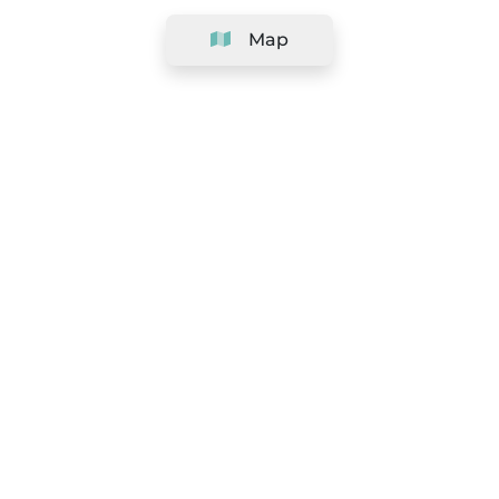
Map
Company
Support
Team
&
Careers
Information for salons
Legal
Exercise withdrawal right
Terms and conditions
Privacy Policy