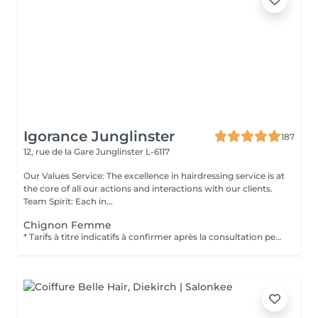
Igorance Junglinster
187
12, rue de la Gare
Junglinster L-6117
Our Values Service: The excellence in hairdressing service is at
the core of all our actions and interactions with our clients.
Team Spirit: Each in...
Chignon Femme
* Tarifs à titre indicatifs à confirmer après la consultation personnalisée établit auprès de votre coiffeur/stylist/spécialiste * La direction se réserve le droit dapporter des modifications pour le bon fonctionnement du salon