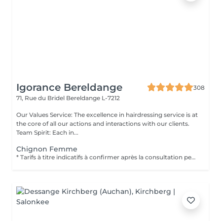
Igorance Bereldange
308
71, Rue du Bridel
Bereldange L-7212
Our Values Service: The excellence in hairdressing service is at
the core of all our actions and interactions with our clients.
Team Spirit: Each in...
Chignon Femme
* Tarifs à titre indicatifs à confirmer après la consultation personnalisée établit auprès de votre coiffeur/stylist/spécialiste * La direction se réserve le droit dapporter des modifications pour le bon fonctionnement du salon