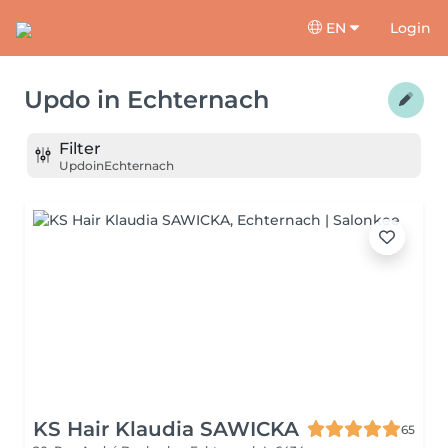
EN
Login
Updo
in
Echternach
Filter
Updo
in
Echternach
KS Hair Klaudia SAWICKA
65