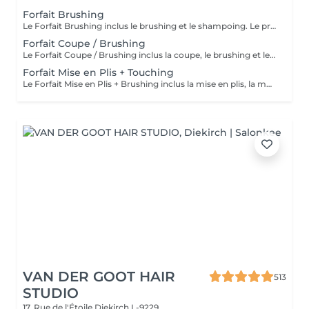
Forfait Brushing
Le Forfait Brushing inclus le brushing et le shampoing. Le prix pourra varier en fonction de la longueur des cheveux. Pour tout renseignement complémentaire, n'hésitez pas à nous appeler.
Forfait Coupe / Brushing
Le Forfait Coupe / Brushing inclus la coupe, le brushing et le shampoing. Le prix pourra varier en fonction de la longueur des cheveux. Pour tout renseignement complémentaire, n'hésitez pas à nous appeler.
Forfait Mise en Plis + Touching
Le Forfait Mise en Plis + Brushing inclus la mise en plis, la mousse et le shampoing. Le prix pourra varier en fonction de la longueur des cheveux. Pour tout renseignement complémentaire, n'hésitez pas à nous appeler.
VAN DER GOOT HAIR
513
STUDIO
17, Rue de l'Étoile
Diekirch L-9229