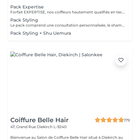
Pack Expertise
Forfait EXPERTISE, nos coiffeurs hautement qualifiés en technique anglo-saxonne, en formation continu et diplômés d’une académie anglaise à Paris. Vous offre une séance d’une heure avec votre coach en suivi beauté. Ce pack inclus : 1 h de prestation Un diagnostique personnalisé Shampoing spécifique Haircare Conditioner spécifique Produit de coiffage Coupe Styling Produit de finition
Pack Styling
Le pack comprend une consultation personnalisée, le shampooing et le conditionneur spécifiques REDKEN , le séchage et les produits de styling REDKEN * Tarifs à titre indicatifs à confirmer après la consultation personnalisée établit auprès de votre coiffeur/stylist/spécialiste * La direction se réserve le droit d’apporter des modifications pour le bon fonctionnement du salon
Pack Styling + Shu Uemura
Coiffure Belle Hair
179
47, Grand Rue
Diekirch L-9240
Bienvenue au Salon de Coiffure Belle Hair situé à Diekirch au