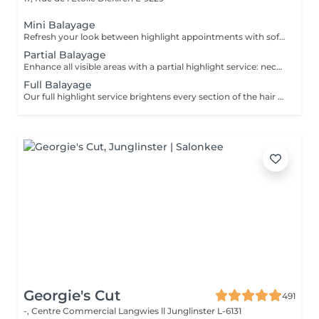
Mini Balayage
Refresh your look between highlight appointments with soft face-framing and subtle balayage accents that brighten the face. Perfect for special occasions or when you want to add light without committing to a full highlight service. Gloss and toning are included for a luminous, beautifully blended finish.
Partial Balayage
Enhance all visible areas with a partial highlight service: neckline, face frame and the entire top section. Ideal for a half head or crown appointment. Tip-Outs, balayage, gloss and toning are included for a luminous and beautifully blended result.
Full Balayage
Our full highlight service brightens every section of the hair from the inside out, including precise work at the neckline and around the face. Ideal for a ¾ head to full head lightening service. Tip-Outs, balayage, gloss and toning are included for a luminous and beautifully blended result.
Georgie's Cut
491
-, Centre Commercial Langwies ll
Junglinster L-6131