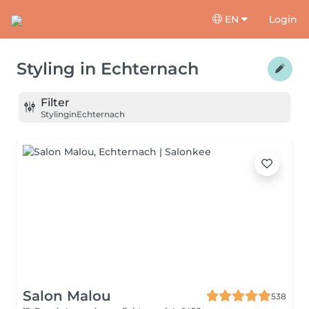
EN
Login
Styling
in
Echternach
Filter
Styling
in
Echternach
Salon Malou
538