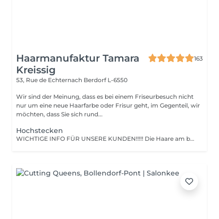
Haarmanufaktur Tamara
163
Kreissig
53, Rue de Echternach
Berdorf L-6550
Wir sind der Meinung, dass es bei einem Friseurbesuch nicht
nur um eine neue Haarfarbe oder Frisur geht, im Gegenteil, wir
möchten, dass Sie sich rund...
Hochstecken
WICHTIGE INFO FÜR UNSERE KUNDEN!!!!! Die Haare am besten am Abend vorher waschen und komplett trocken föhnen. Keine Spülung verwenden. Gerne ein weites Oberteil anziehen, was man anschließend gut über den Kopf ziehen kann.