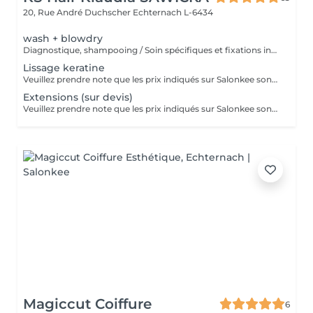
20, Rue André Duchscher
Echternach L-6434
wash + blowdry
Diagnostique, shampooing / Soin spécifiques et fixations inclus
Lissage keratine
Veuillez prendre note que les prix indiqués sur Salonkee sont communiqués à titre informatif et s'entendent de base. Ces derniers sont susceptibles de varier selon le diagnostic réalisé à votre arrivée au salon et l'expertise du professionnel à qui vous confiez votre beauté. Dans tous les cas, un devis précis vous sera proposé et toutes réalisations de prestations seront effectuées avec votre accord. Un grand merci d'avance pour votre compréhension. Au plaisir de vous revoir très vite.
Extensions (sur devis)
Veuillez prendre note que les prix indiqués sur Salonkee sont communiqués à titre informatif et s'entendent de base. Ces derniers sont susceptibles de varier selon le diagnostic réalisé à votre arrivée au salon et l'expertise du professionnel à qui vous confiez votre beauté. Dans tous les cas, un devis précis vous sera proposé et toutes réalisations de prestations seront effectuées avec votre accord. Un grand merci d'avance pour votre compréhension. Au plaisir de vous revoir très vite.
Magiccut Coiffure
6