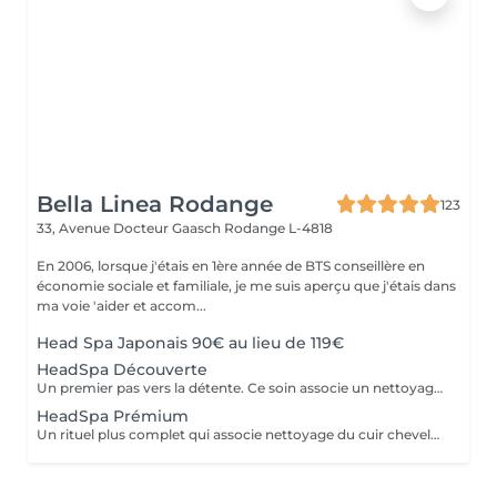
Bella Linea Rodange
123
33, Avenue Docteur Gaasch
Rodange L-4818
En 2006, lorsque j'étais en 1ère année de BTS conseillère en
économie sociale et familiale, je me suis aperçu que j'étais dans
ma voie 'aider et accom...
Head Spa Japonais 90€ au lieu de 119€
HeadSpa Découverte
Un premier pas vers la détente. Ce soin associe un nettoyage doux du cuir chevelu à un massage relaxant qui stimule la circulation et libère les tensions. Idéal pour découvrir l'expérience Head Spa et profiter d'un moment de bien-être immédiat.
HeadSpa Prémium
Un rituel plus complet qui associe nettoyage du cuir chevelu, massage profond et soins spécifiques adaptés à vos besoins (hydratation, apaisement, vitalité). L'utilisation de vapeur permet de renforcer l'efficacité des soins et d'apporter une relaxation encore plus intense.