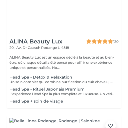
ALINA Beauty Lux
120
20 , Av. Dr Gaasch
Rodange L-4818
ALINA Beauty Lux est un espace dédié à la beauté et au bien-
être, où chaque détail a été pensé pour offrir une expérience
unique et personnalisée. No...
Head Spa - Détox & Relaxation
Un soin complet qui combine purification du cuir chevelu, détoxification et massage relaxant. Inspiré des techniques japonaises, il élimine les impuretés, oxygène la peau et favorise la croissance des cheveux. Le visage se détend, l'esprit s'apaise et le cuir chevelu respire à nouveau.
Head Spa - Rituel Japonais Premium
L'expérience Head Spa la plus complète et luxueuse. Un véritable rituel japonais qui associe aromathérapie, massages profonds. Un moment d'équilibre, d'énergie et de renaissance pour le corps et l'esprit.
Head Spa + soin de visage