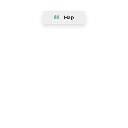
Map
Company
Support
Team
&
Careers
Information for salons
Legal
Exercise withdrawal right
Terms and conditions