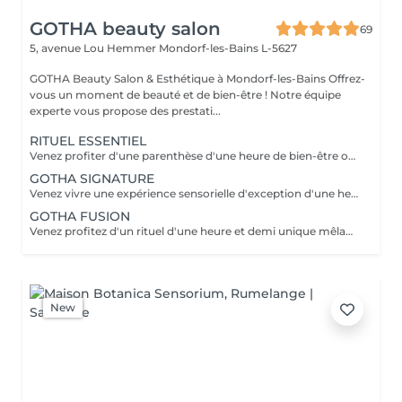
GOTHA beauty salon
69
5, avenue Lou Hemmer
Mondorf-les-Bains L-5627
GOTHA Beauty Salon & Esthétique à Mondorf-les-Bains Offrez-
vous un moment de beauté et de bien-être ! Notre équipe
experte vous propose des prestati...
RITUEL ESSENTIEL
Venez profiter d'une parenthèse d'une heure de bien-être où cuir chevelu et cheveux sont sublimés grâce à des soins personnalisés. Laissez-vous guider dans une première immersion douce et profondément relaxante.
GOTHA SIGNATURE
Venez vivre une expérience sensorielle d'exception d'une heure et demi, où chaque geste vous enveloppe dans un lâcher-prise absolu. Laissez-vous porter par un rituel profond, alliant détente, raffinement et évasion.
GOTHA FUSION
Venez profitez d'un rituel d'une heure et demi unique mêlant head spa et soin du visage pour une harmonie parfaite entre éclat et relaxation. Laissez-vous transporter dans une expérience enveloppante, où le corps et l'esprit se relâchent pleinement.
New