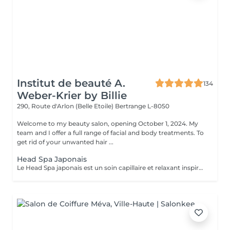
Institut de beauté A.
134
Weber-Krier by Billie
290, Route d'Arlon (Belle Etoile)
Bertrange L-8050
Welcome to my beauty salon, opening October 1, 2024. My
team and I offer a full range of facial and body treatments. To
get rid of your unwanted hair ...
Head Spa Japonais
Le Head Spa japonais est un soin capillaire et relaxant inspiré des rituels de bien-être japonais. Alliant techniques de massage du cuir chevelu, soins purifiants et hydratants, il cible à la fois la santé des cheveux et l'apaisement de l'esprit. Grâce à des mouvements précis et à des produits naturels, ce rituel libère les tensions, améliore la circulation sanguine et stimule la croissance capillaire. Idéal pour ceux qui recherchent un moment de détente profonde et des cheveux revitalisés, le Head Spa japonais apporte fraîcheur, équilibre et éclat des racines aux pointes.