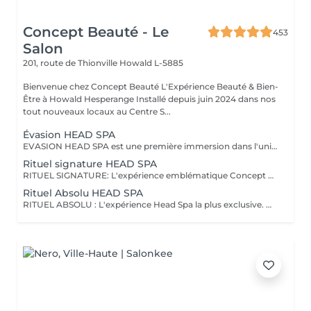
Concept Beauté - Le
453
Salon
201, route de Thionville
Howald L-5885
Bienvenue chez Concept Beauté L'Expérience Beauté & Bien-
Être à Howald Hesperange Installé depuis juin 2024 dans nos
tout nouveaux locaux au Centre S...
Évasion HEAD SPA
EVASION HEAD SPA est une première immersion dans l'univers du Head Spa. Ce rituel découverte vous invite à relâcher les tensions accumulées grâce à un massage du cuir chevelu associé à une expérience sensorielle autour de l'eau et à un soin adapté. Idéal pour découvrir les bienfaits du Head Spa et s'offrir un véritable moment de détente. Coiffage ou brushing inclus. DECOUVREZ NOTRE UNIVERS HEAD SPA, une expérience unique alliant relaxation profonde, soin du cuir chevelu et beauté du cheveu. Inspirés des rituels de bien-être japonais, nos soins Head Spa sont conçus pour procurer un véritable moment de déconnexion tout en prenant soin de vos cheveux et de votre cuir chevelu. Chaque rituel associe des techniques de massage relaxantes, un travail autour de l'eau, des soins professionnels adaptés et se termine par un coiffage ou un brushing afin que vous repartiez détendue et sublimée. Accordez-vous une parenthèse hors du temps et choisissez le rituel qui correspond à vos envies.
Rituel signature HEAD SPA
RITUEL SIGNATURE: L'expérience emblématique Concept Beauté. Un rituel complet alliant bien-être, soin du cuir chevelu, beauté du cheveu et coiffage personnalisé. DECOUVREZ NOTRE UNIVERS HEAD SPA, une expérience unique alliant relaxation profonde, soin du cuir chevelu et beauté du cheveu. Inspirés des rituels de bien-être japonais, nos soins Head Spa sont conçus pour procurer un véritable moment de déconnexion tout en prenant soin de vos cheveux et de votre cuir chevelu. Chaque rituel associe des techniques de massage relaxantes, un travail autour de l'eau, des soins professionnels adaptés et se termine par un coiffage ou un brushing afin que vous repartiez détendue et sublimée. Accordez-vous une parenthèse hors du temps et choisissez le rituel qui correspond à vos envies.
Rituel Absolu HEAD SPA
RITUEL ABSOLU : L'expérience Head Spa la plus exclusive. Un voyage sensoriel profond associant relaxation intense, soins experts et mise en beauté complète des cheveux. DECOUVREZ NOTRE UNIVERS HEAD SPA, une expérience unique alliant relaxation profonde, soin du cuir chevelu et beauté du cheveu. Inspirés des rituels de bien-être japonais, nos soins Head Spa sont conçus pour procurer un véritable moment de déconnexion tout en prenant soin de vos cheveux et de votre cuir chevelu. Chaque rituel associe des techniques de massage relaxantes, un travail autour de l'eau, des soins professionnels adaptés et se termine par un coiffage ou un brushing afin que vous repartiez détendue et sublimée. Accordez-vous une parenthèse hors du temps et choisissez le rituel qui correspond à vos envies.