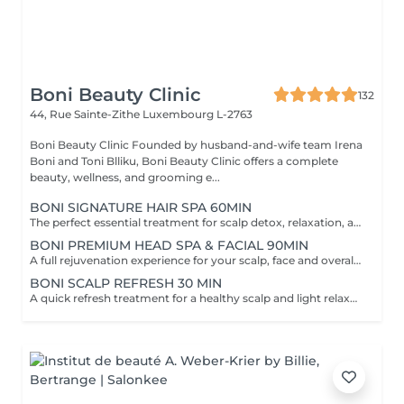
Boni Beauty Clinic
132
44, Rue Sainte-Zithe
Luxembourg L-2763
Boni Beauty Clinic Founded by husband-and-wife team Irena
Boni and Toni Blliku, Boni Beauty Clinic offers a complete
beauty, wellness, and grooming e...
BONI SIGNATURE HAIR SPA 60MIN
The perfect essential treatment for scalp detox, relaxation, and hair vitality. Scalp Analysis (Becon Pro Camera) Microbubble Scalp Cleansing Rootonix Scalp Treatment Aromatherapy Ritual Scalp Massage Blow Dry Optional Add-Ons Available Enhance your Head Spa experience with our optional add-on treatments: Scalp Ampoule Booster €15 Neck & Shoulder Massage (15 min) €20 Steam Therapy €15 Hair Styling Straight or Wavy Finish €20 Hand Massage (15 min) €20 These add-on services can be combined with any Head Spa treatment for an even more personalized and relaxing experience.
BONI PREMIUM HEAD SPA & FACIAL 90MIN
A full rejuvenation experience for your scalp, face and overall radiance. Scalp Analysis (Becon Pro Camera) Microbubble Scalp Cleansing Rootonix Scalp & Hair Treatment Steam & Mist Infusion Scalp Massage Customized Facial Blow Dry INCLUDES FACIAL
BONI SCALP REFRESH 30 MIN
A quick refresh treatment for a healthy scalp and light relaxation. -Scalp Analysis (Becon Pro Camera) -Microbubble Scalp Cleansing -Scalp Massage -Blow Dry