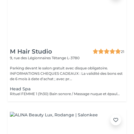
M Hair Studio
21
9, rue des Légionnaires
Tétange L-3780
Parking devant le salon gratuit avec disque obligatoire.
INFORMATIONS CHEQUES CADEAUX : La validité des bons est
de 6 mois à date d'achat ; avec pr...
Head Spa
Rituel FEMME 1 (1h30) Bain sonore / Massage nuque et épaules / Massage cuir chevelu (avec outils) / Gommage cuir chevelu / Cascade d'eau / Shampooing / Soin / masque / Bain / vapeur / Séchage Rituel FEMME 2 (2h00) Bain sonore / Points de pression avec pochons (aux herbes aromatiques) / Soin visage (nettoyage, gommage, masque en tissu hydratant, crème de jour) / Massage buste et épaules / Massage visage / masque quartz rose / Massage cuir chevelu (avec outils) / Gommage cuir chevelu / Cascade d'eau / Shampooing / Soin / masque / Bain vapeur aromathérapie / Détente bras, mains / Luminothérapie* / Séchage Rituel HOMME (1h15) Bain sonore / Massage visage, nuque et épaules / Massage cuir chevelu (avec outils) / Gommage cuir chevelu / Cascade d'eau / Shampooing / Bain vapeur aromathérapie / Lotion tonique énergisante / Séchage