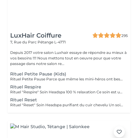
LuxHair Coiffure
295
7, Rue du Parc
Pétange L-4771
Depuis 2017 votre salon Luxhair essaye de répondre au mieux à
vos besoins !!!! Nous mettons tout en oeuvre pour que votre
passage dans notre salon re...
Rituel Petite Pause (Kids)
Rituel Petite Pause Parce que même les mini-héros ont besoin de souffler ! Un moment tout doux pour que les enfants apprennent à se poser, se détendre et dire bye-bye au stress (même petit !). Avec un massage câlin du cuir chevelu, des papouilles légères et un soin tout frais pour des cheveux qui sentent bon la liberté. Un soin rigolo et relax, parfait pour que les petits se sentent comme des champions du chill ! Bienfaits : détente garantie, cuir chevelu tout propre, et surtout, plein de sourires ! Durée : 45 min Séchage naturel offert en fin de soin.
Rituel Respire
Rituel "Respire" Soin Headspa 100 % relaxation Ce soin est une invitation à lâcher prise. À travers un massage crânien lent, fluide et profond, les tensions accumulées s'évanouissent, les pensées s'apaisent, le corps se relâche. La gestuelle est inspirée des techniques japonaises de relaxation, pour favoriser la circulation et éveiller une sensation de calme intérieur immédiat. Bienfaits : apaisement du système nerveux, relâchement musculaire, sensation de légèreté mentale. 1h15 brushing ou séchage naturel offert en fin de soin.
Rituel Reset
Rituel "Reset" Soin Headspa purifiant du cuir chevelu Un soin pensé comme un redémarrage. Grâce à une gestuelle précise et des produits détoxifiants, ce rituel libère le cuir chevelu des toxines, impuretés et excès de sébum. Il relance la microcirculation, apporte une vraie sensation de fraîcheur et rééquilibre le terrain capillaire. Idéal pour retrouver un cuir chevelu sain et réactiver la vitalité naturelle des cheveux. Bienfaits : nettoyage profond, sensation de légèreté, meilleure oxygénation, base saine pour la repousse. 1h30 Diagnostic personnalisé + brushing ou séchage naturel inclus.