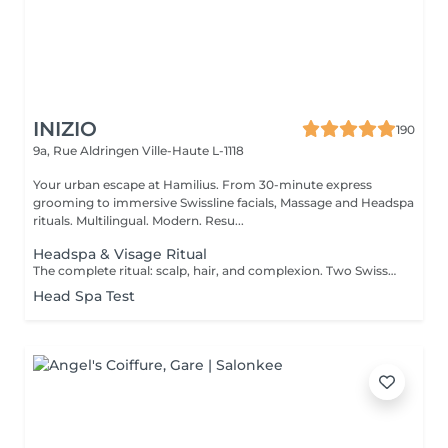
INIZIO
190
9a, Rue Aldringen
Ville-Haute L-1118
Your urban escape at Hamilius. From 30-minute express
grooming to immersive Swissline facials, Massage and Headspa
rituals. Multilingual. Modern. Resu...
Headspa & Visage Ritual
The complete ritual: scalp, hair, and complexion. Two Swiss-Italian signatures, one private room. Two hours of complete wellness, weaving together our two signature rituals in the same private treatment room. The session opens with the full 90-minute headspa personalised scalp diagnosis, four-step protocol with Hylis, the Italian professional haircare brand crafted in Treviso followed by a tailored facial with Swissline, the Swiss skincare house founded in 1989 and celebrated worldwide for its collagen-based, skin-longevity formulas, available exclusively at Inizio in Luxembourg. Two scientific traditions, two exclusive collaborations, one continuous moment of restoration. Closed with a refined blow-dry and brushing. Our most complete wellness experience, for those who want to step out of the day entirely. Included: full Hylis headspa ritual, personalised Swissline facial, blow-dry and brushing.
Head Spa Test