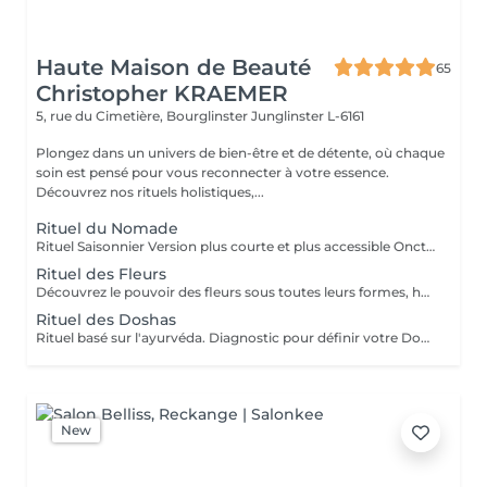
Haute Maison de Beauté
65
Christopher KRAEMER
5, rue du Cimetière, Bourglinster
Junglinster L-6161
Plongez dans un univers de bien-être et de détente, où chaque
soin est pensé pour vous reconnecter à votre essence.
Découvrez nos rituels holistiques,...
Rituel du Nomade
Rituel Saisonnier Version plus courte et plus accessible Onction d'huile d'aloès-vera-argan-dattier, gommage aux pépins de fraise et poudre d'ananas, cataplasme au rhassoul, bain de vapeur citron vert-menthe, shampooing citron vert-lavande-ylang-ylang, masque Néroli-ciste ladanifère-menthe avec massage de la tête, cascade, pulvérisation faciale hydrolat de fleur d'oranger
Rituel des Fleurs
Découvrez le pouvoir des fleurs sous toutes leurs formes, huiles végétales, essentielles, infusions etc Un moment de poésie, qui vous laissera sans voix.. Véritable moment de relaxation complète. Sauna infrarouge, Massage shiatsu, bol d'air jacquier, douche. Onction d'huiles précieuses, hammam crânien, facial et respiratoire, bains rythmés avec méditation guidée, exercices de sophrologie, shampooing, pose de masque et massage crânien, rituel de la cascade, rinçage à l'infusion de plantes et pulvérisation faciale aux hydrolats qui clôturent le soin. Ne comprend pas le séchage des cheveux.
Rituel des Doshas
Rituel basé sur l'ayurvéda. Diagnostic pour définir votre Doshas dominant afin de le rééquilibrer En plus des rituels complets -Diagnostic -Application d'huiles chaudes -Application cataplasmes ayurvédiques (cuir chevelu & cheveux)
New