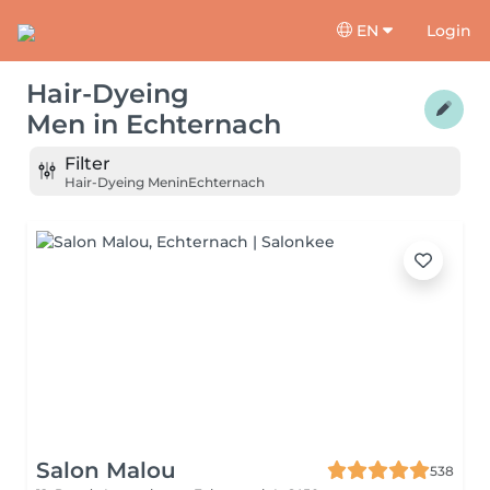
EN
Login
Hair-Dyeing
Men
in
Echternach
Filter
Hair-Dyeing Men
in
Echternach
Salon Malou
538