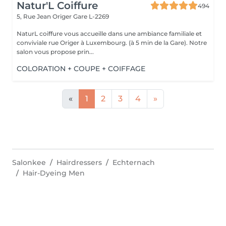
Natur'L Coiffure
494
5, Rue Jean Origer
Gare L-2269
NaturL coiffure vous accueille dans une ambiance familiale et
conviviale rue Origer à Luxembourg. (à 5 min de la Gare). Notre
salon vous propose prin...
COLORATION + COUPE + COIFFAGE
«
1
2
3
4
»
Salonkee
Hairdressers
Echternach
Hair-Dyeing Men