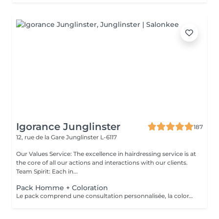
Igorance Junglinster
187
12, rue de la Gare
Junglinster L-6117
Our Values Service: The excellence in hairdressing service is at
the core of all our actions and interactions with our clients.
Team Spirit: Each in...
Pack Homme + Coloration
Le pack comprend une consultation personnalisée, la coloration avec les produits LOREAL PROFESSIONNEL , shampooing et conditionneur spécifiques REDKEN , la coupe IGORANCE ( finitions sur cheveux secs) , les produits de styling REDKEN * Tarifs à titre indicatifs à confirmer après la consultation personnalisée établit auprès de votre coiffeur/stylist/spécialiste * La direction se réserve le droit d’apporter des modifications pour le bon fonctionnement du salon