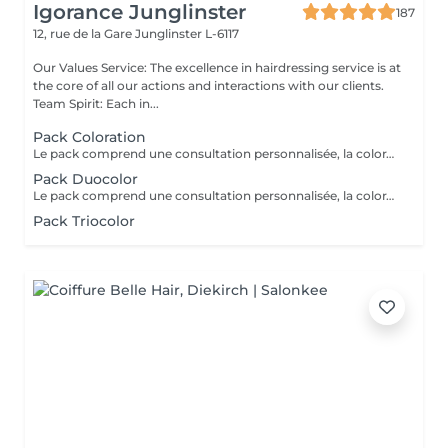
Igorance Junglinster
187
12, rue de la Gare
Junglinster L-6117
Our Values Service: The excellence in hairdressing service is at
the core of all our actions and interactions with our clients.
Team Spirit: Each in...
Pack Coloration
Le pack comprend une consultation personnalisée, la coloration des racines avec les produits L’OREAL PROFESSIONNEL , shampooing et conditionneur spécifiques REDKEN , le séchage et les produits de finitions REDKEN. Option Coupe : la coupe IGORANCE ( finition sur cheveux secs), le séchage et les produits de finitions REDKEN. * Tarifs à titre indicatifs à confirmer après la consultation personnalisée établit auprès de votre coiffeur/stylist/spécialiste * La direction se réserve le droit d’apporter des modifications pour le bon fonctionnement du salon
Pack Duocolor
Le pack comprend une consultation personnalisée, la coloration des racines et un coup de soleil avec les produits LOREAL PROFESSIONNEL , shampooing et conditionneur spécifiques REDKEN , le séchage et les produits de styling REDKEN Option Coupe : la coupe IGORANCE ( finition sur cheveux secs), le séchage et les produits de styling REDKEN. * Tarifs à titre indicatifs à confirmer après la consultation personnalisée établit auprès de votre coiffeur/stylist/spécialiste * La direction se réserve le droit d’apporter des modifications pour le bon fonctionnement du salon
Pack Triocolor