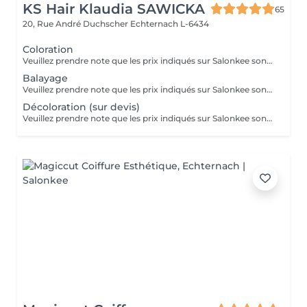
KS Hair Klaudia SAWICKA
65
20, Rue André Duchscher
Echternach L-6434
Coloration
Veuillez prendre note que les prix indiqués sur Salonkee sont communiqués à titre informatif et s'entendent de base. Ces derniers sont susceptibles de varier selon le diagnostic réalisé à votre arrivée au salon et l'expertise du professionnel à qui vous confiez votre beauté. Dans tous les cas, un devis précis vous sera proposé et toutes réalisations de prestations seront effectuées avec votre accord. Un grand merci d'avance pour votre compréhension. Au plaisir de vous revoir très vite.
Balayage
Veuillez prendre note que les prix indiqués sur Salonkee sont communiqués à titre informatif et s'entendent de base. Ces derniers sont susceptibles de varier selon le diagnostic réalisé à votre arrivée au salon et l'expertise du professionnel à qui vous confiez votre beauté. Dans tous les cas, un devis précis vous sera proposé et toutes réalisations de prestations seront effectuées avec votre accord. Un grand merci d'avance pour votre compréhension. Au plaisir de vous revoir très vite.
Décoloration (sur devis)
Veuillez prendre note que les prix indiqués sur Salonkee sont communiqués à titre informatif et s'entendent de base. Ces derniers sont susceptibles de varier selon le diagnostic réalisé à votre arrivée au salon et l'expertise du professionnel à qui vous confiez votre beauté. Dans tous les cas, un devis précis vous sera proposé et toutes réalisations de prestations seront effectuées avec votre accord. Un grand merci d'avance pour votre compréhension. Au plaisir de vous revoir très vite.