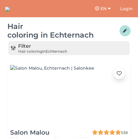
EN
Login
Hair
coloring
in
Echternach
Filter
Hair coloring
in
Echternach
Salon Malou
538