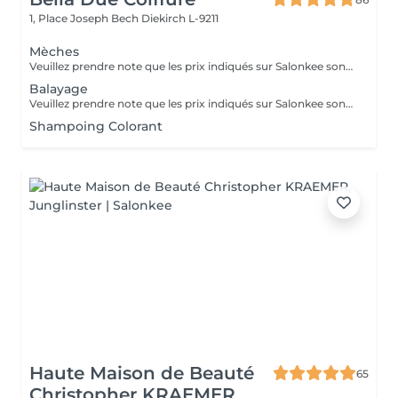
1, Place Joseph Bech
Diekirch L-9211
Mèches
Veuillez prendre note que les prix indiqués sur Salonkee sont communiqués à titre informatif et s'entendent de base. Ces derniers sont susceptibles de varier selon le diagnostic réalisé à votre arrivée au salon et l'expertise du professionnel à qui vous confiez votre beauté. Dans tous les cas, un devis précis vous sera proposé et toutes réalisations de prestations seront effectuées avec votre accord. Un grand merci d'avance pour votre compréhension. Au plaisir de vous recevoir très vite.
Balayage
Veuillez prendre note que les prix indiqués sur Salonkee sont communiqués à titre informatif et s'entendent de base. Ces derniers sont susceptibles de varier selon le diagnostic réalisé à votre arrivée au salon et l'expertise du professionnel à qui vous confiez votre beauté. Dans tous les cas, un devis précis vous sera proposé et toutes réalisations de prestations seront effectuées avec votre accord. Un grand merci d'avance pour votre compréhension. Au plaisir de vous recevoir très vite.
Shampoing Colorant
Haute Maison de Beauté
65
Christopher KRAEMER