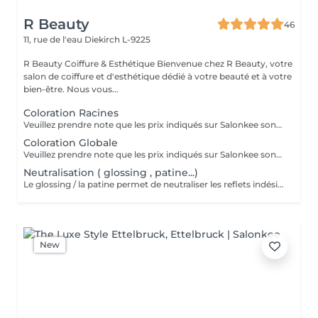
R Beauty
46
11, rue de l'eau
Diekirch L-9225
R Beauty Coiffure & Esthétique Bienvenue chez R Beauty, votre
salon de coiffure et d'esthétique dédié à votre beauté et à votre
bien-être. Nous vous...
Coloration Racines
Veuillez prendre note que les prix indiqués sur Salonkee sont communiqués à titre informatif et s'entendent de base. Ces derniers sont susceptibles de varier selon le diagnostic réalisé à votre arrivée au salon et l'expertise du professionnel à qui vous confiez votre beauté. Dans tous les cas, un devis précis vous sera proposé et toutes réalisations de prestations seront effectuées avec votre accord. Un grand merci d'avance pour votre compréhension. Au plaisir de vous recevoir très vite.
Coloration Globale
Veuillez prendre note que les prix indiqués sur Salonkee sont communiqués à titre informatif et s'entendent de base. Ces derniers sont susceptibles de varier selon le diagnostic réalisé à votre arrivée au salon et l'expertise du professionnel à qui vous confiez votre beauté. Dans tous les cas, un devis précis vous sera proposé et toutes réalisations de prestations seront effectuées avec votre accord. Un grand merci d'avance pour votre compréhension. Au plaisir de vous recevoir très vite.
Neutralisation ( glossing , patine...)
Le glossing / la patine permet de neutraliser les reflets indésirables , raviver la couleur et apporter de la brillance aux cheveux . Idéal après un balayage , des mèches ou une coloration , ce soin ravive l`éclat de la chevelure tout en apportant une finition plus homoggène et lumineuse .
New