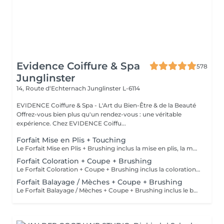
Evidence Coiffure & Spa
578
Junglinster
14, Route d‘Echternach
Junglinster L-6114
EVIDENCE Coiffure & Spa - L'Art du Bien-Être & de la Beauté
Offrez-vous bien plus qu'un rendez-vous : une véritable
expérience. Chez EVIDENCE Coiffu...
Forfait Mise en Plis + Touching
Le Forfait Mise en Plis + Brushing inclus la mise en plis, la mousse et le shampoing. Le prix pourra varier en fonction de la longueur des cheveux. Pour tout renseignement complémentaire, n'hésitez pas à nous appeler.
Forfait Coloration + Coupe + Brushing
Le Forfait Coloration + Coupe + Brushing inclus la coloration des racines, la coupe, le brushing et le shampoing. Le prix pourra varier en fonction de la longueur des cheveux. Pour tout renseignement complémentaire, n'hésitez pas à nous appeler.
Forfait Balayage / Mèches + Coupe + Brushing
Le Forfait Balayage / Mèches + Coupe + Brushing inclus le balayage, le traitement, la coupe, le brushing, le shampoing et le soin. Le prix pourra varier en fonction de la longueur des cheveux. Pour tout renseignement complémentaire, n'hésitez pas à nous appeler.