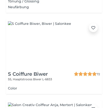
Tönung / Glossing
Neufärbung
S Coiffure Biwer
72
55, Haaptstrooss
Biwer L-6833
Color