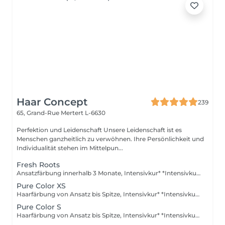
Haar Concept
239
65, Grand-Rue
Mertert L-6630
Perfektion und Leidenschaft Unsere Leidenschaft ist es
Menschen ganzheitlich zu verwöhnen. Ihre Persönlichkeit und
Individualität stehen im Mittelpun...
Fresh Roots
Ansatzfärbung innerhalb 3 Monate, Intensivkur* *Intensivkur: Versorgt das Haar mit hochkonzentrierten Pflegewirkstoffen, die tief in die Haarstruktur eindringen und Schäden gezielt reparieren
Pure Color XS
Haarfärbung von Ansatz bis Spitze, Intensivkur* *Intensivkur: Versorgt das Haar mit hochkonzentrierten Pflegewirkstoffen, die tief in die Haarstruktur eindringen und Schäden gezielt reparieren
Pure Color S
Haarfärbung von Ansatz bis Spitze, Intensivkur* *Intensivkur: Versorgt das Haar mit hochkonzentrierten Pflegewirkstoffen, die tief in die Haarstruktur eindringen und Schäden gezielt reparieren