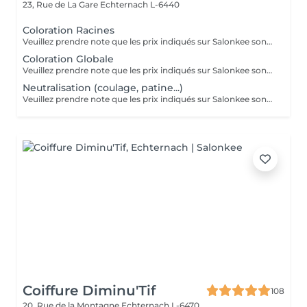
23, Rue de La Gare
Echternach L-6440
Coloration Racines
Veuillez prendre note que les prix indiqués sur Salonkee sont communiqués à titre informatif et s'entendent de base. Ces derniers sont susceptibles de varier selon le diagnostic réalisé à votre arrivée au salon et l'expertise du professionnel à qui vous confiez votre beauté. Dans tous les cas, un devis précis vous sera proposé et toutes réalisations de prestations seront effectuées avec votre accord. Un grand merci d'avance pour votre compréhension. Au plaisir de vous recevoir très vite.
Coloration Globale
Veuillez prendre note que les prix indiqués sur Salonkee sont communiqués à titre informatif et s'entendent de base. Ces derniers sont susceptibles de varier selon le diagnostic réalisé à votre arrivée au salon et l'expertise du professionnel à qui vous confiez votre beauté. Dans tous les cas, un devis précis vous sera proposé et toutes réalisations de prestations seront effectuées avec votre accord. Un grand merci d'avance pour votre compréhension. Au plaisir de vous recevoir très vite.
Neutralisation (coulage, patine...)
Veuillez prendre note que les prix indiqués sur Salonkee sont communiqués à titre informatif et s'entendent de base. Ces derniers sont susceptibles de varier selon le diagnostic réalisé à votre arrivée au salon et l'expertise du professionnel à qui vous confiez votre beauté. Dans tous les cas, un devis précis vous sera proposé et toutes réalisations de prestations seront effectuées avec votre accord. Un grand merci d'avance pour votre compréhension. Au plaisir de vous recevoir très vite.
Coiffure Diminu'Tif
108
20, Rue de la Montagne
Echternach L-6470