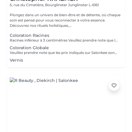
5, rue du Cimetière, Bourglinster
Junglinster L-6161
Plongez dans un univers de bien-être et de détente, où chaque
soin est pensé pour vous reconnecter à votre essence.
Découvrez nos rituels holistiques,...
Coloration Racines
Racines inférieur à 3 centimètres Veuillez prendre note que les prix indiqués sur Salonkee sont communiqués à titre informatif et s'entendent de base. Ces derniers sont susceptibles de varier selon le diagnostic réalisé à votre arrivée au salon et l'expertise du professionnel à qui vous confiez votre beauté. Dans tous les cas, un devis précis vous sera proposé et toutes réalisations de prestations seront effectuées avec votre accord. Un grand merci d'avance pour votre compréhension. Au plaisir de vous recevoir très vite.
Coloration Globale
Veuillez prendre note que les prix indiqués sur Salonkee sont communiqués à titre informatif et s'entendent de base. Ces derniers sont susceptibles de varier selon le diagnostic réalisé à votre arrivée au salon et l'expertise du professionnel à qui vous confiez votre beauté. Dans tous les cas, un devis précis vous sera proposé et toutes réalisations de prestations seront effectuées avec votre accord. Un grand merci d'avance pour votre compréhension. Au plaisir de vous recevoir très vite.
Vernis