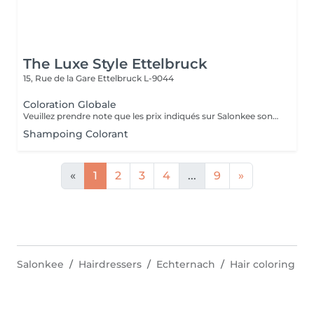
The Luxe Style Ettelbruck
15, Rue de la Gare
Ettelbruck L-9044
Coloration Globale
Veuillez prendre note que les prix indiqués sur Salonkee sont communiqués à titre informatif et s'entendent de base. Ces derniers sont susceptibles de varier selon le diagnostic réalisé à votre arrivée au salon et l'expertise du professionnel à qui vous confiez votre beauté. Dans tous les cas, un devis précis vous sera proposé et toutes réalisations de prestations seront effectuées avec votre accord. Un grand merci d'avance pour votre compréhension. Au plaisir de vous recevoir très vite.
Shampoing Colorant
«
1
2
3
4
...
9
»
Salonkee
Hairdressers
Echternach
Hair coloring