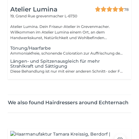
Atelier Lumina
78
19, Grand Rue
grevenmacher L-6730
Atelier Lumina. Dein Friseur-Atelier in Grevenmacher.
Willkommen im Atelier Lumina einem Ort, an dem
Handwerkskunst, Natürlichkeit und Wohlbefinden...
Tönung/Haarfarbe
Ammoniakfreie, schonende Coloration zur Auffrischung des Haaransatzes oder zur Grauhaar Abdeckung. Anschließendes Pflege-Treatment mit entspannender Kopfmassage und Styling inklusive.
Längen- und Spitzenausgleich für mehr
Strahlkraft und Sättigung
Diese Behandlung ist nur mit einer anderen Schnitt- oder Farbbehandlung buchbar.
We also found Hairdressers around Echternach