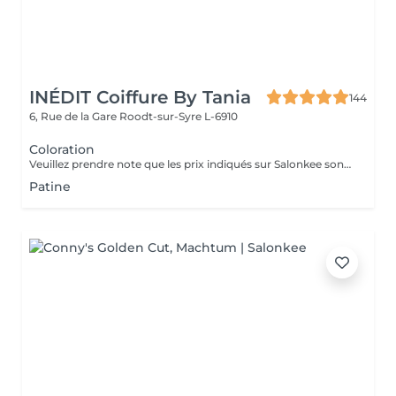
INÉDIT Coiffure By Tania
144
6, Rue de la Gare
Roodt-sur-Syre L-6910
Coloration
Veuillez prendre note que les prix indiqués sur Salonkee sont communiqués à titre informatif et s'entendent de base. Ces derniers sont susceptibles de varier selon le diagnostic réalisé à votre arrivée au salon et l'expertise du professionnel à qui vous confiez votre beauté. Dans tous les cas, un devis précis vous sera proposé et toutes réalisations de prestations seront effectuées avec votre accord. Un grand merci d'avance pour votre compréhension. Au plaisir de vous revoir très vite.
Patine