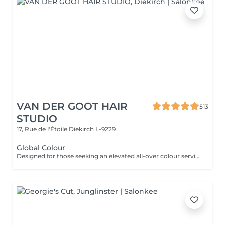
VAN DER GOOT HAIR
513
STUDIO
17, Rue de l'Étoile
Diekirch L-9229
Global Colour
Designed for those seeking an elevated all-over colour service. Perfect for refreshing rich coppers and vibrant reds while adding warmth, elegance and refined depth to brunette tones.