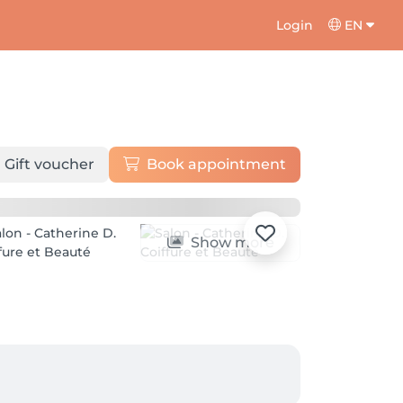
Login
EN
Gift voucher
Book appointment
Show more