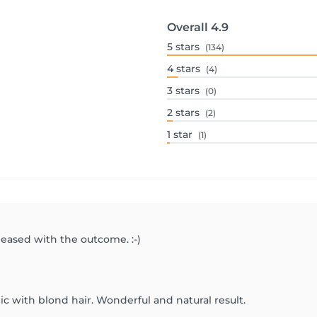
Overall
4.9
5
stars
(134)
4
stars
(4)
3
stars
(0)
2
stars
(2)
1
star
(1)
leased with the outcome. :-)
c with blond hair. Wonderful and natural result.