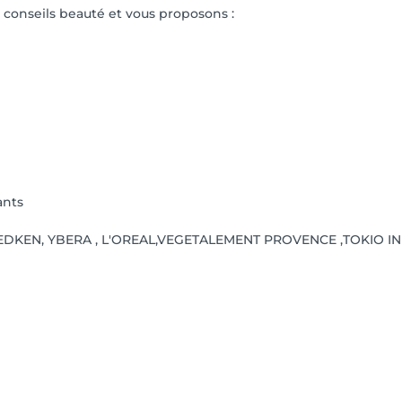
conseils beauté et vous proposons :
ants
s : REDKEN, YBERA , L'OREAL,VEGETALEMENT PROVENCE ,TOKIO I