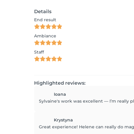
Details
End result
Ambiance
Staff
Highlighted reviews:
Ioana
Sylvaine's work was excellent — I’m really p
Krystyna
Great experience! Helene can really do magi