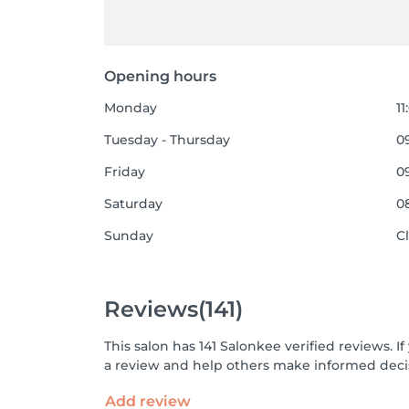
Opening hours
Monday
11
Tuesday - Thursday
09
Friday
09
Saturday
08
Sunday
C
Reviews
(141)
This salon has 141 Salonkee verified reviews.
a review and help others make informed decis
Add review