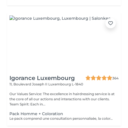
Igorance Luxembourg
364
11, Boulevard Joseph II
Luxembourg L-1840
Our Values Service: The excellence in hairdressing service is at
the core of all our actions and interactions with our clients.
Team Spirit: Each in...
Pack Homme + Coloration
Le pack comprend une consultation personnalisée, la coloration avec les produits LOREAL PROFESSIONNEL , shampooing et conditionneur spécifiques REDKEN , la coupe IGORANCE ( finitions sur cheveux secs) , les produits de styling REDKEN * Tarifs à titre indicatifs à confirmer après la consultation personnalisée établit auprès de votre coiffeur/stylist/spécialiste * La direction se réserve le droit d’apporter des modifications pour le bon fonctionnement du salon