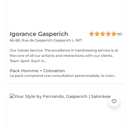
Igorance Gasperich
190
66-68, Rue de Gasperich
Gasperich L-1617
Our Values Service: The excellence in hairdressing service is at
the core of all our actions and interactions with our clients.
Team Spirit: Each in...
Pack Homme + Coloration
Le pack comprend une consultation personnalisée, la coloration avec les produits LOREAL PROFESSIONNEL , shampooing et conditionneur spécifiques REDKEN , la coupe IGORANCE ( finitions sur cheveux secs) , les produits de styling REDKEN * Tarifs à titre indicatifs à confirmer après la consultation personnalisée établit auprès de votre coiffeur/stylist/spécialiste * La direction se réserve le droit d’apporter des modifications pour le bon fonctionnement du salon