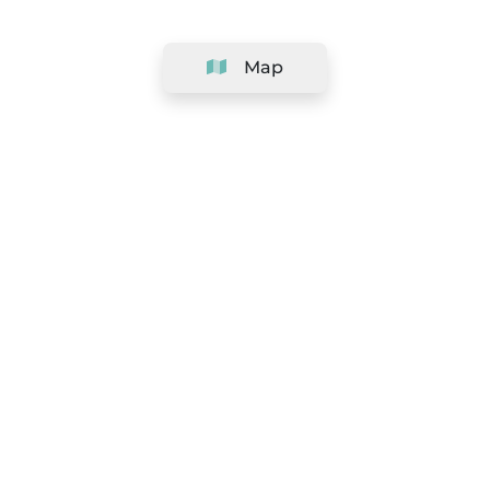
Map
Company
Support
Team
&
Careers
Information for salons
Legal
Exercise withdrawal right
Terms and conditions