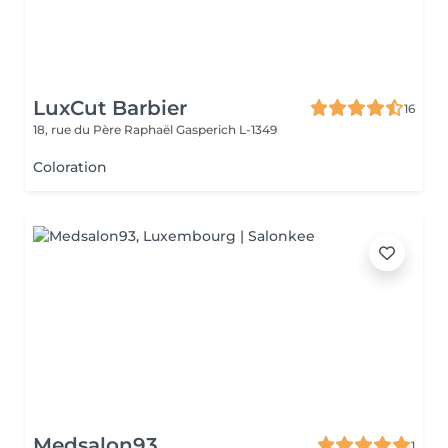
LuxCut Barbier
16
18, rue du Père Raphaël
Gasperich L-1349
Coloration
Medsalon93
1