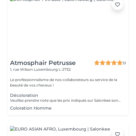
Atmosphair Petrusse
51
1, rue Wilson
Luxembourg L-2732
Le professionnalisme de nos collaborateurs au service de la
beauté de vos cheveux !
Décoloration
Veuillez prendre note que les prix indiqués sur Salonkee sont communiqués à titre informatif et s'entendent de base. Ces derniers sont susceptibles de varier selon le diagnostic réalisé à votre arrivée au salon et l'expertise du professionnel à qui vous confiez votre beauté. Dans tous les cas, un devis précis vous sera proposé et toutes réalisations de prestations seront effectuées avec votre accord. Un grand merci d'avance pour votre compréhension. Au plaisir de vous recevoir très vite.
Coloration Homme