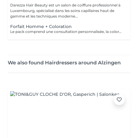
Darezza Hair Beauty est un salon de coiffure professionnel à
Luxembourg, spécialisé dans les soins capillaires haut de
gamme et les techniques moderne...
Forfait Homme + Coloration
Le pack comprend une consultation personnalisée, la coloration avec les produits LOREAL PROFESSIONNEL , shampooing et conditionneur spécifiques , la coupe ( finitions sur cheveux secs) , les produits de styling * Tarifs à titre indicatifs à confirmer après la consultation personnalisée établit auprès de votre coiffeur/stylist/spécialiste * La direction se réserve le droit d’apporter des modifications pour le bon fonctionnement du salon
We also found Hairdressers around Alzingen