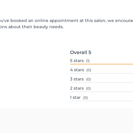
f you've booked an online appointment at this salon, we encour
ons about their beauty needs.
Overall
5
5
stars
(1)
4
stars
(0)
3
stars
(0)
2
stars
(0)
1
star
(0)