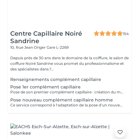
Centre Capillaire Noiré
154
Sandrine
10, Rue Jean Origer
Gare L-2269
Depuis près de 30 ans dans le domaine de la coiffure, le salon de
coiffure Noiré Sandrine vous promet du professionnalisme et
des spécialistes dans l'...
Renseignements complément capillaire
Pose 1er complément capillaire
Pose de son premier complément capillaire : création du moule de la tête, adaptation sur-mesure du complément et pose du complément. Si nécessaire il faut également réserver le service "coupe nouveau complément" pour effectuer la coupe des cheveux.
Pose nouveau complément capillaire homme
Ce service correspond à l'adaptation de la pose d'un nouveau complément capillaire (pour un client étant déjà porteur et disposant d'un module de sa tête), sans le prix de la prothèse. Il est également nécessaire de reserver la coupe de celui-ci -> "coupe nouveau complément"