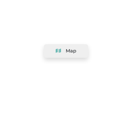
Map
Company
Support
Team
&
Careers
Information for salons