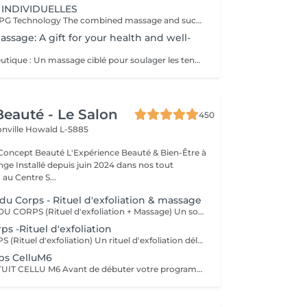
 INDIVIDUELLES
The Benefits of LPG Technology The combined massage and suction of the LPG Cellu M6 Medical offer 100% natural slimming, anti-aging, and therapeutic solutions through painless massages that naturally reactivate cellular mechanisms, providing various benefits tailored to your specific needs. Aesthetic Benefits: Reduces cellulite, with the "orange peel" appearance gradually disappearing, restoring the skin's smooth and firm appearance. Harmonizes the silhouette. Firms and improves the skin's appearance. Reduces the appearance of scars, grafts, and burns. Therapeutic Benefits: Improves lymphatic and blood circulation. Promotes postoperative recovery. Generates a relaxing effect. Reduces muscle pain. Relieves heavy legs and swollen ankles. Prepares the body for physical effort. Facilitates recovery after exercise: muscle soreness, etc. Treats sports-related conditions: tendinitis, muscle injuries, etc. Provides relaxation and muscle relaxation. Trained Practitioners: Carla Lisete Carla Marie Francesca Take care of your body and beauty today with LPG technology to prepare your skin and body for the years to come.
ssage: A gift for your health and well-
Massage Thérapeutique : Un massage ciblé pour soulager les tensions musculaires, réduire le stress, et rééquilibrer votre corps. Soulagement des Douleurs Musculaires : Les techniques de massage ciblent les zones de tension pour libérer les nuds musculaires et améliorer la flexibilité. Réduction du Stress : Les massages aident à abaisser les niveaux de cortisol, l'hormone du stress, ce qui favorise la détente et une meilleure gestion du stress. Amélioration du Bien-être Général : Ils stimulent la circulation sanguine, renforcent le système immunitaire, et contribuent à un meilleur sommeil, ce qui mène à une vie plus équilibrée. Au-delà du physique, ces massages favorisent une sensation de paix intérieure et de clarté mentale. Praticiennes Qualifiées : Experts dans diverses techniques de massage. Traitements Personnalisés : Séances adaptées à vos besoins spécifiques. Ambiance Apaisante : Un environnement relaxant. Une nouvelle manière de prendre soin de vous.
eauté - Le Salon
450
onville
Howald L-5885
Expérience Beauté & Bien-Être à
e Installé depuis juin 2024 dans nos tout
au Centre S...
du Corps - Rituel d'exfoliation & massage
SOIN COMPLET DU CORPS (Rituel d'exfoliation + Massage) Un soin divin combinant un gommage doux et un massage relaxant pour une peau sublimée et un corps détendu. L'exfoliation, réalisée avec le Body Strategist Scrub de Comfort Zone, élimine les cellules mortes, affine le grain de peau et prépare à l'absorption des actifs hydratants. Le massage qui suit nourrit et apaise la peau grâce aux textures veloutées et aux actifs régénérants des huiles de soin Comfort Zone, pour une sensation de bien-être absolu.
 -Rituel d'exfoliation
GOMMAGE CORPS (Rituel d'exfoliation) Un rituel d'exfoliation délicat qui débarrasse la peau des impuretés et cellules mortes pour la laisser incroyablement douce et lumineuse. Nous utilisons le Body Strategist Scrub de Comfort Zone, un gommage aux particules naturelles qui stimule la microcirculation et révèle l'éclat de votre peau. Idéal avant un massage, un soin hydratant ou pour préparer la peau au bronzage.
ps CelluM6
LPG BILAN GRATUIT CELLU M6 Avant de débuter votre programme LPG, nous vous offrons un bilan personnalisé. Cette séance permet d'analyser votre peau, d'évaluer vos besoins et de définir ensemble le protocole le plus adapté à vos objectifs (fermeté, cellulite, drainage, remodelage). Grâce à la technologie brevetée LPG Endermologie, nous vous conseillons un programme sur-mesure pour optimiser vos résultats dès la première séance. Un accompagnement exclusif : En plus de votre programme LPG, bénéficiez des conseils d'une professionnelle, coach en nutrition et bien-être, pour des résultats optimisés et durables. Un suivi global pour retrouver une silhouette harmonieuse et une meilleure vitalité ! Le Lipomassage est une technique issu de l'endermologie ,c'est la solution aux problèmes de cellulite, de graisses localisées et de relachement cutané. Cellu M6 combine trois efets majeurs: - Le destockage : il active la lipolyse et stimule les adipocytes déclenchant la libération des graisses - Le raffermissement : il stimule les fibroblastes pour générer collagène et élastine - Le rescultage : il décloisonne les amas graisseux et agit sur les septas ( aspect capitons )