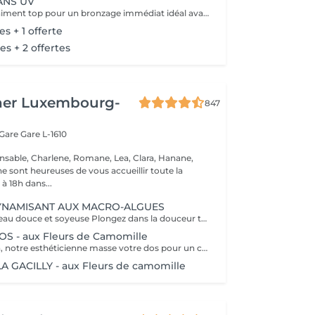
ANS UV
Ce service est vraiment top pour un bronzage immédiat idéal avant vos vacances ou avant une soirée ;) Nous vous conseillons de faire un gommage la veille du soin et de porter des vêtements amples noirs. Selon votre peau, cela tient environ 1 semaine à 10 Jours! AVANT Exfolier votre peau en profondeur, puis hydrater généreusement 24h avant d'appliquer votre autobronzant, en insistant bien sur les coudes, genoux, chevilles et les zones sensibles. Épiler ou raser dans les 48h avant application afin que les pores de la peau soient fermés. Des points noirs pourraient apparaître si votre peau n'est pas nette lors de l'application. Ne pas appliquer de crème hydratante, parfum, déodorant ou maquillage le jour même de l'application cela pourrait obstruer les pores de la peau et faire apparaître des points noirs. APRÈS Porter des vêtement amples de couleur foncée les vêtements près du corps ou sous-vêtements pourraient faire des marques, porter des chaussures larges. Hydrater quotidiennement votre peau les jours suivant l'application ou utiliser un autobronzant progressif pour entretenir votre bronzage et le faire durer plus longtemps. Après 5 jours, exfolier quotidiennement votre peau à l'aide d'un exfoliant doux afin d'aider votre peau à absorber plus facilement votre crème hydratante, et garder un joli bronzage. Cela permet aussi au bronzage de s'estomper progressivement et uniformément.
es + 1 offerte
es + 2 offertes
her Luxembourg-
847
 Gare
Gare L-1610
nsable, Charlene, Romane, Lea, Clara, Hanane,
e sont heureuses de vous accueillir toute la
à 18h dans...
NAMISANT AUX MACRO-ALGUES
Retrouvez une peau douce et soyeuse Plongez dans la douceur tropicale dIndonésie à travers les notes épicées des huiles essentielles de Girofle et de Muscade. Ce gommage aux effluves chauds et naturels vous transporte tout en exfoliant délicatement votre peau : elle est douce, lumineuse et satinée.
 - aux Fleurs de Camomille
Le temps du soin, notre esthéticienne masse votre dos pour un confort sans précédent.
 GACILLY - aux Fleurs de camomille