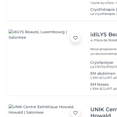
Cryothérapie 
idiLYS Be
4, Place de Stra
Nous proposons 
un environnement
Cryolipolyse
EM abdomen
EM fesses
UNIK Cent
Howald