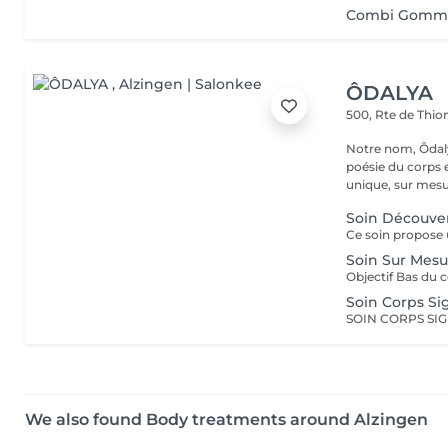
Combi Gommag
ÔDALYA
500, Rte de Thion
Notre nom, Ôdaly
poésie du corps 
unique, sur mesur
Soin Découver
Soin Sur Mesu
Objectif Bas du 
Soin Corps Si
We also found Body treatments around Alzingen