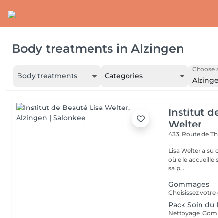
Body treatments
in
Alzingen
Choose a
Body treatments
Categories
Alzing
Institut d
Welter
433, Route de Th
Lisa Welter a su 
où elle accueille
sa p...
Gommages
Pack Soin du
Nettoyage, Gomm