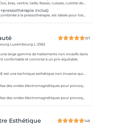
1 zone au choix : Dos, bras, ventre, taille, fesses, cuisses, culotte de cheval, etc. La technologie ondes électromagnétiques par radiofréquence provoque la rotation des molécules d'eau et génère le réchauffement des tissus cutanés et sous-cutanés. Cette chaleur a pour effet de stimuler le métabolisme, provoquant un ensemble de réactions qui accélère le processus d'élimination des graisses tenaces.
(+pressothérapie inclus)
La cryothérapie, combinée à la pressothérapie, est idéale pour traiter la cellulite, les douleurs et inflammations. Ce soin par le froid favorise la récupération physique, améliore la circulation et raffermit la peau. En plus de tonifier les tissus et éliminer les capitons, la cryothérapie procure un moment de relaxation grâce à la production d'endorphines stimulée par le froid.
auté
157
sbourg
Luxembourg L-2562
une large gamme de traitements non invasifs dans
 confortable et convivial à un prix équitable.
La CRYOLIPOLYSE est une technique esthétique non invasive qui utilise le froid pour réduire les amas graisseux localisés. La LUMINOTHÉRAPIE du visage consiste à exposer la peau à des lumières LED afin de stimuler le renouvellement cellulaire et améliorer l'éclat du teint.
L'EM-SCLUPT utilise des ondes électromagnétiques pour provoquer des contractions musculaires intenses afin de tonifier les muscles et réduire la graisse. La LUMINOTHÉRAPIE du visage consiste à exposer la peau à des lumières LED afin de stimuler le renouvellement cellulaire et améliorer l'éclat du teint.
L'EM-SCLUPT utilise des ondes électromagnétiques pour provoquer des contractions musculaires intenses afin de tonifier les muscles et réduire la graisse.
re Esthétique
148