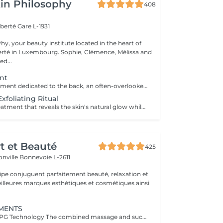
in Philosophy
408
iberté
Gare L-1931
y, your beauty institute located in the heart of
bourg. Sophie, Clémence, Mélissa and
ed...
nt
A complete treatment dedicated to the back, an often-overlooked area that can be prone to tension and imperfections. The treatment begins with cleansing and exfoliation to purify the skin, refine its texture and improve its overall appearance. Depending on your needs and the selected duration (30 or 60 minutes), more targeted work may be performed to deeply cleanse and rebalance the skin. The treatment ends with a relaxing massage to release accumulated tension and provide an immediate sense of well-being. The skin feels clearer, smoother, and the back deeply relaxed. An ideal treatment to care for this often-neglected area while enjoying a moment of relaxation.
xfoliating Ritual
An exfoliating treatment that reveals the skin's natural glow while offering a true moment of relaxation. The scrub removes dead skin cells, refines skin texture and leaves the skin soft and radiant. According to your preference, you can choose between a black soap scrub for a purifying and enveloping experience, or a grain-based scrub for a more invigorating and effective exfoliation. Your chosen fragrance accompanies the entire treatment, with the option to extend the experience with a nourishing massage oil. The skin feels smooth, soft and delicately scented, while the body relaxes and the mind unwinds. An ideal treatment to prepare the skin, enhance its appearance or simply enjoy a moment for yourself.
rt et Beauté
425
onville
Bonnevoie L-2611
uipe conjuguent parfaitement beauté, relaxation et
.
MENTS
The Benefits of LPG Technology The combined massage and suction of the LPG Cellu M6 Medical offer 100% natural slimming, anti-aging, and therapeutic solutions through painless massages that naturally reactivate cellular mechanisms, providing various benefits tailored to your specific needs. Aesthetic Benefits: Reduces cellulite, with the "orange peel" appearance gradually disappearing, restoring the skin's smooth and firm appearance. Harmonizes the silhouette. Firms and improves the skin's appearance. Reduces the appearance of scars, grafts, and burns. Therapeutic Benefits: Improves lymphatic and blood circulation. Promotes postoperative recovery. Generates a relaxing effect. Reduces muscle pain. Relieves heavy legs and swollen ankles. Prepares the body for physical effort. Facilitates recovery after exercise: muscle soreness, etc. Treats sports-related conditions: tendinitis, muscle injuries, etc. Provides relaxation and muscle relaxation. Trained Practitioners: Carla Lisete Carla Marie Francesca Take care of your body and beauty today with LPG technology to prepare your skin and body for the years to come.