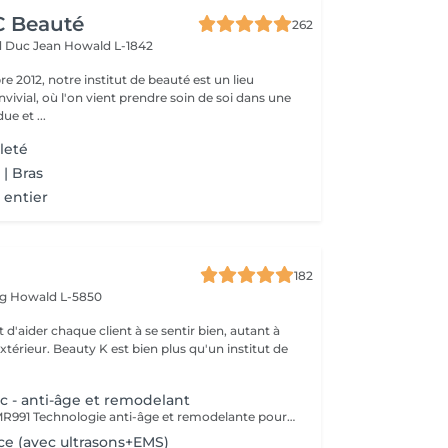
CC Beauté
262
d Duc Jean
Howald L-1842
 2012, notre institut de beauté est un lieu
vivial, où l'on vient prendre soin de soi dans une
e et ...
leté
 | Bras
 entier
182
rg
Howald L-5850
 d'aider chaque client à se sentir bien, autant à
'extérieur. Beauty K est bien plus qu'un institut de
 - anti-âge et remodelant
Theramagnetic MR991 Technologie anti-âge et remodelante pour le corps et le visage Le Theramagnetic est un soin non-invasif alliant endomassage mécanique et champs magnétiques pulsés à résonance stochastique (CMPS). Cette technologie brevetée, D.E.S., stimule intensément la régénération cellulaire, améliore la circulation sanguine et lymphatique, et restaure visiblement l'élasticité de la peau. Endomassage Mécanique (MRM) : grâce à deux rouleaux motorisés et une aspiration douce, il reproduit un massage profond qui déstocke les graisses, raffermit les tissus et favorise un drainage naturel. Champs magnétiques pulsés (CMPS) : ils envoient des micro-courants qui relancent l'activité cellulaire, améliorent l'oxygénation, éliminent les toxines et boostent la production de collagène et d'élastine. Résultat : une peau plus lisse, plus lumineuse, dès les premières séances. Des résultats mesurables dès la 1ère séance : Jusqu'à -9,7 cm de tour de taille* +52,65 % d'activité des fibroblastes (cellules de régénération) Visage & Corps : le Theramagnetic s'adapte aux différentes zones, y compris le visage et le cou, pour un effet liftant et anti-âge immédiat. Recommandation : une cure de 7 séances, à raison de 1 à 2 séances par semaine, pour des résultats durables et visibles (raffermissement, réduction des rides, amélioration de la silhouette, drainage).
e (avec ultrasons+EMS)