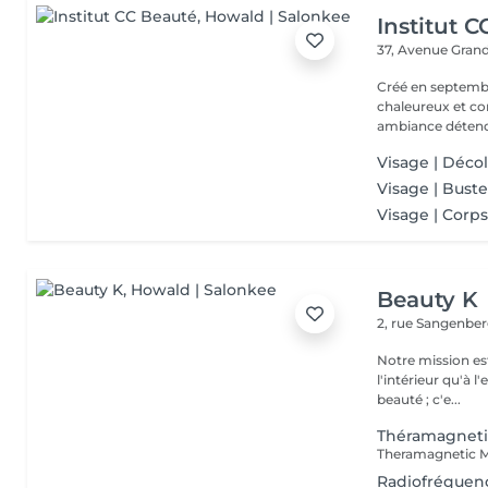
Institut 
37, Avenue Gran
Créé en septembre
chaleureux et con
ambiance détendu
Visage | Décol
Visage | Buste
Visage | Corps
Beauty K
2, rue Sangenbe
Notre mission est
l'intérieur qu'à l
beauté ; c'e...
Théramagnetic
Radiofréquenc