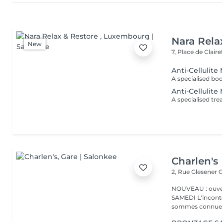
Nara Rela
New
7, Place de Clair
Anti-Cellulit
Anti-Cellulite
Charlen's
2, Rue Glesener
G
NOUVEAU : ouver
SAMEDI L'incontournable institut de beauté à Luxembourg. Nous
sommes connues 