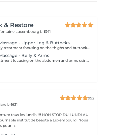
x & Restore
1
efontaine
Luxembourg L-1341
e Massage - Upper Leg & Buttocks
A specialised body treatment focusing on the thighs and buttocks using intensive massage techniques designed to stimulate circulation and work the underlying tissues. This targeted treatment helps improve skin appearance, support tissue tone, and leave the treated areas feeling smoother, firmer, and revitalised.
 Massage - Belly & Arms
A specialised treatment focusing on the abdomen and arms using targeted massage techniques designed to stimulate circulation and support the skin's natural appearance. This intensive treatment helps improve tissue tone, enhance skin texture, and leave the treated areas feeling smoother, more supple, and refreshed.
992
are L-1631
ture tous les lundis !!!! NON STOP DU LUNDI AU
pour n...