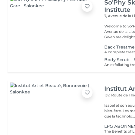
So'Phy Sk
Institute
7, Avenue de la L
Welcome to So'Ph
Avenue de la Liberté in Luxem
Gwen are delight
Back Treatme
Body Scrub - E
Institut A
137, Route de Thi
Isabel et son éq
bien-être. Les meilleures marques esthétiques et cosmétiques ainsi
que la technolo..
LPG ABONNE