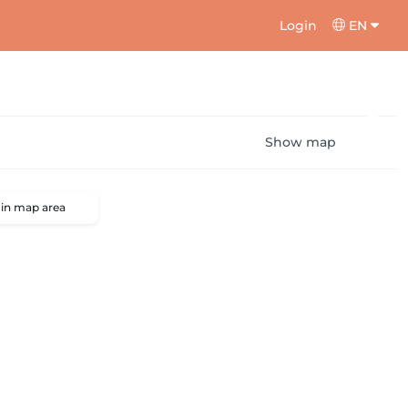
Login
EN
Show map
 in map area