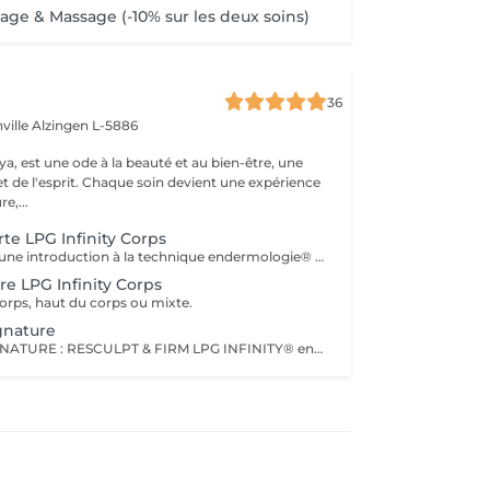
e & Massage (-10% sur les deux soins)
36
ville
Alzingen L-5886
a, est une ode à la beauté et au bien-être, une
et de l'esprit. Chaque soin devient une expérience
e,...
te LPG Infinity Corps
Ce soin propose une introduction à la technique endermologie® afin de découvrir le potentiel des différentes stimulations cellulaires et les sensations uniques qu'elles procurent.
re LPG Infinity Corps
corps, haut du corps ou mixte.
gnature
SOIN CORPS SIGNATURE : RESCULPT & FIRM LPG INFINITY® endermologie Ce soin de l'ensemble du corps raffermit la peau et redonne du galbe aux courbes pour retrouver une silhouette resculptée et plus ferme tout en procurant un grand moment de bien- être. SOIN CORPS SIGNATURE : CELLULITE LISSANT LPG INFINITY® endermologie Ce soin ciblé déstocke les graisses localisées, défibrose et assouplit les tissus pour traiter efficacement la cellulite adipeuse et fibreuse tout en procurant un grand moment de bien-être (40 min de massage LPG + 10 min de massage drainant manuel).