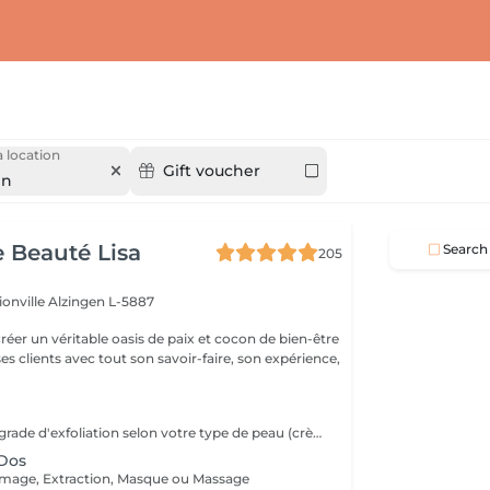
 location
Gift voucher
en
e Beauté Lisa
Search
205
ionville
Alzingen L-5887
créer un véritable oasis de paix et cocon de bien-être
 ses clients avec tout son savoir-faire, son expérience,
Choisissez votre grade d'exfoliation selon votre type de peau (crème, sel, sucre)
 Dos
age, Extraction, Masque ou Massage