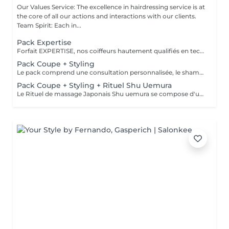
Our Values Service: The excellence in hairdressing service is at
the core of all our actions and interactions with our clients.
Team Spirit: Each in...
Pack Expertise
Forfait EXPERTISE, nos coiffeurs hautement qualifiés en technique anglo-saxonne, en formation continu et diplômés d’une académie anglaise à Paris. Vous offre une séance d’une heure avec votre coach en suivi beauté. Ce pack inclus : 1 h de prestation Un diagnostique personnalisé Shampoing spécifique Haircare Conditioner spécifique Produit de coiffage Coupe Styling Produit de finition
Pack Coupe + Styling
Le pack comprend une consultation personnalisée, le shampooing et le conditionneur spécifiques REDKEN , la coupe IGORANCE (finitions sur cheveux secs) , le séchage et les produits de styling REDKEN * Tarifs à titre indicatifs à confirmer après la consultation personnalisée établit auprès de votre coiffeur/stylist/spécialiste * La direction se réserve le droit d’apporter des modifications pour le bon fonctionnement du salon
Pack Coupe + Styling + Rituel Shu Uemura
Le Rituel de massage Japonais Shu uemura se compose d'un shampooing et d'un soin d'une durée de 30 minutes pour une relaxation une une réparation intense du cheveu et ensuite le pack coupe styling