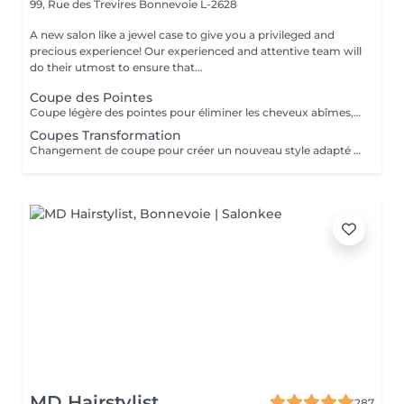
99, Rue des Trevires
Bonnevoie L-2628
A new salon like a jewel case to give you a privileged and
precious experience! Our experienced and attentive team will
do their utmost to ensure that...
Coupe des Pointes
Coupe légère des pointes pour éliminer les cheveux abîmes, rafraîchir la coupe et garder les cheveux sains sans changer significativement la longueur.
Coupes Transformation
Changement de coupe pour créer un nouveau style adapté à la forme du visage, à la texture des cheveux et aux envies de la cliente. Peut inclure une modification importante de la loungeur et du volume.
MD Hairstylist
287