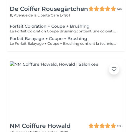
De Coiffer Rousegärtchen
347
11, Avenue de la Liberté
Gare L-1931
Forfait Coloration + Coupe + Brushing
Le Forfait Coloration Coupe Brushing contient une coloration des racines et une coupe. Dépendant de la quantité de couleur utilisée ou de la longueur des cheveux le prix peut varier. (Veuillez sélectionner le Forfait Balayage au cas où vous souhaitez avoir des mèches ou un Balayage.) En cas de questions veuillez appeler au +352 26 35 02 89
Forfait Balayage + Coupe + Brushing
Le Forfait Balayage + Coupe + Brushing contient la technique Balayage, un coulage (pour donner le bon reflet au Balayage), Olaplex, une Coupe et un Brushing. Dépendant de la quantité de produit utilisée ou de la longueur des cheveux, le prix peut varier. En cas de questions veuillez appeler au +352 26 35 02 89.
NM Coiffure Howald
326