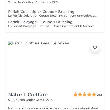
2, rue de Moutfort
Contern L-5310
Forfait Coloration + Coupe + Brushing
Le Forfait Coloration Coupe Brushing contient une coloration des racines et une coupe. Dépendant de la quantité de couleur utilisée ou de la longueur des cheveux le prix peut varier. (Veuillez sélectionner le Forfait Balayage au cas où vous souhaitez avoir des mèches ou un Balayage.) En cas de questions veuillez appeler au +352 26 35 02 89
Forfait Balayage + Coupe + Brushing
Le Forfait Balayage + Coupe + Brushing contient la technique Balayage, un coulage (pour donner le bon reflet au Balayage), Olaplex, une Coupe et un Brushing. Dépendant de la quantité de produit utilisée ou de la longueur des cheveux, le prix peut varier. En cas de questions veuillez appeler au +352 26 35 02 89.
Natur'L Coiffure
490
5, Rue Jean Origer
Gare L-2269
NaturL coiffure vous accueille dans une ambiance familiale et