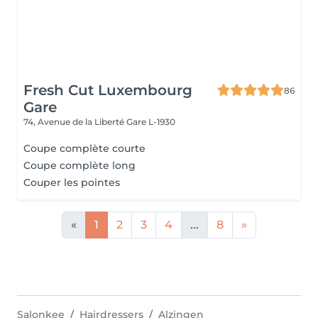
Fresh Cut Luxembourg
86
Gare
74, Avenue de la Liberté
Gare L-1930
Coupe complète courte
Coupe complète long
Couper les pointes
«
1
2
3
4
...
8
»
Salonkee
Hairdressers
Alzingen