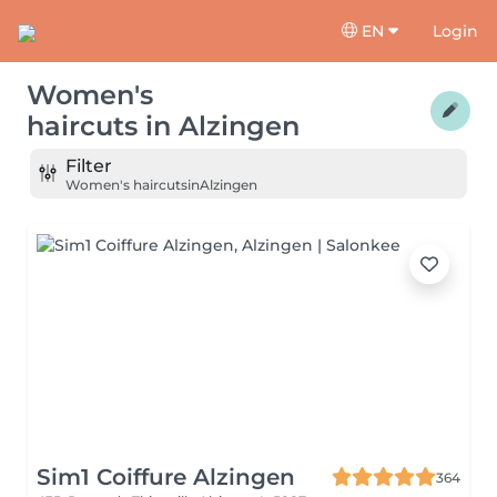
EN
Login
Women's
haircuts
in
Alzingen
Filter
Women's haircuts
in
Alzingen
Sim1 Coiffure Alzingen
364