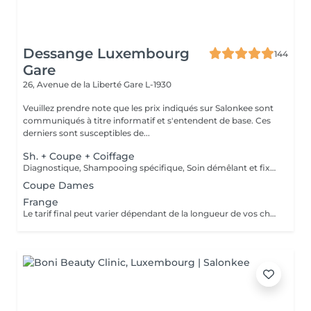
Dessange Luxembourg
144
Gare
26, Avenue de la Liberté
Gare L-1930
Veuillez prendre note que les prix indiqués sur Salonkee sont
communiqués à titre informatif et s'entendent de base. Ces
derniers sont susceptibles de...
Sh. + Coupe + Coiffage
Diagnostique, Shampooing spécifique, Soin démêlant et fixation inclus. Veuillez prendre note que les prix indiqués sur Salonkee sont communiqués à titre informatif et s'entendent de base. Ces derniers sont susceptibles de varier selon le diagnostic réalisé à votre arrivée au salon et l'expertise du professionnel à qui vous confiez votre beauté. Dans tous les cas, un devis précis vous sera proposé et toutes réalisations de prestations seront effectuées avec votre accord.
Coupe Dames
Frange
Le tarif final peut varier dépendant de la longueur de vos cheveux ainsi que des soins et produits utilisés.