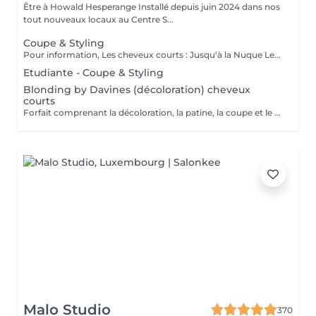
Être à Howald Hesperange Installé depuis juin 2024 dans nos
tout nouveaux locaux au Centre S...
Coupe & Styling
Pour information, Les cheveux courts : Jusqu'à la Nuque Les cheveux mi-longs : Jusqu'à l'épaule Les cheveux longs : En dessous de l'épaule Un supplément sera demandé pour les cheveux très longs, (jusqu'au milieu du dos)
Etudiante - Coupe & Styling
Blonding by Davines (décoloration) cheveux
courts
Forfait comprenant la décoloration, la patine, la coupe et le styling. Un diagnostic personnalisé sera réalisé lors de la prestation.
Malo Studio
370